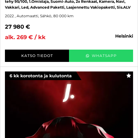
tehy 95/100, 1.Omistaja, Suomi-Auto, 2x Renkaat, Kamera, Navi,
Vakkari, Led, Advanced Paketti, Laajennettu Vakiopaketti, Sis.ALV
2022
, Automaatti, Sähkö, 80 000 km
27 980 €
helsinki
alk. 269 € / kk
KATSO TIEDOT
WHATSAPP
6 kk korotonta ja kulutonta
SUO