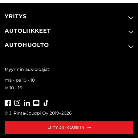
YRITYS
AUTOLIIKKEET
AUTOHUOLTO
Myynnin aukioloajat
ma - pe 10 - 18
la 10 - 16
Facebook
Instagram
LinkedIn
Youtube
Tiktok
© J. Rinta-Jouppi Oy 2019–2026
LIITY JII-KLUBIIN