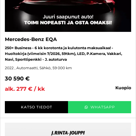
Mercedes-Benz EQA
250+ Business - 6 kk korotonta ja kulutonta maksuaikaa! -
Huoltokirja (viimeisin 7/2026, 59tkm), LED, P.Kamera, Vakkari,
Navi, Sporttipenkki - J. autoturva
2022
, Automaatti, Sähkö, 59 000 km
30 590 €
kuopio
alk. 277 € / kk
KATSO TIEDOT
WHATSAPP