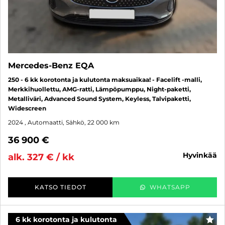
Mercedes-Benz EQA
250 - 6 kk korotonta ja kulutonta maksuaikaa! - Facelift -malli,
Merkkihuollettu, AMG-ratti, Lämpöpumppu, Night-paketti,
Metalliväri, Advanced Sound System, Keyless, Talvipaketti,
Widescreen
2024
, Automaatti, Sähkö, 22 000 km
36 900 €
hyvinkää
alk. 327 € / kk
KATSO TIEDOT
WHATSAPP
6 kk korotonta ja kulutonta
SUO