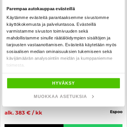
Parempaa autokauppaa evästeillä
Käytämme evästeitä parantaaksemme sivustomme
käyttökokemusta ja palveluntasoa. Evästeillä
varmistamme sivuston toimivuuden sekä
mahdollistamme sinulle räätälöidympien sisältöjen ja
tarjousten vastaanottamisen. Evästeitä käytetään myös
sosiaalisen median ominaisuuksien tukemiseen sekä
kävijämäärän analysointiin meidän ja kumppaniemme
toimesta.
Mercedes-Benz EQA
350 4MATIC AMG Line - 6 kk korotonta ja kulutonta maksuaikaa! -
Tehokkain malli, Facelift, AMG-sisä ja ulkopaketti, Widescreen,
HYVÄKSY
Nahat, Winter-paketti, Kamera, Navi, Lämpöpumppu
2024
, Automaatti, Sähkö, 10 000 km
MUOKKAA ASETUKSIA
43 900 €
espoo
alk. 383 € / kk