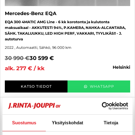
Mercedes-Benz EQA
EQA 300 4MATIC AMG Line - 6 kk korotonta ja kulutonta
maksuaikaa! - AKKUTESTI 94%, P.KAMERA, NAHKA-ALCANTARA,
SÄHK. TAKALUUKKU, LED HIGH PERF, VAKKARI, TYYLIKÄS!! - J.
autoturva
2022
, Automaatti, Sähkö, 96 000 km
30 990 €
30 599 €
helsinki
alk. 277 € / kk
KATSO TIEDOT
WHATSAPP
6 kk korotonta ja kulutonta
SUO
Suostumus
Yksityiskohdat
Tietoja