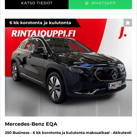
KATSO TIEDOT
WHATSAPP
6 kk korotonta ja kulutonta
SUO
Mercedes-Benz EQA
250 Business - 6 kk korotonta ja kulutonta maksuaikaa! - Akkutesti