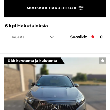
MUOKKAA HAKUEHTOJA
6
kpl
Hakutuloksia
Suosikit
Suos
0
Järjestä
6 kk korotonta ja kulutonta
SUO