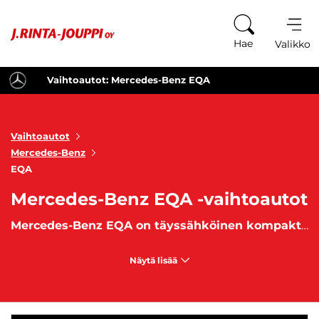
Siirry sisältöön
Hae
Valikko
Vaihtoautot: Mercedes-Benz EQA
Vaihtoautot
Mercedes-Benz
EQA
Mercedes-Benz EQA -vaihtoautot
Mercedes-Benz EQA on täyssähköinen kompaktikokoinen SUV eli katumaasturi
Näytä lisää