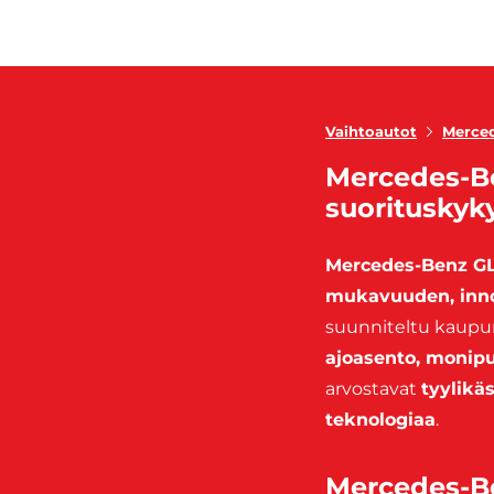
Vaihtoautot
Merce
Mercedes-Be
suorituskyk
Mercedes-Benz G
mukavuuden, inno
suunniteltu kaupu
ajoasento, monipu
arvostavat
tyylikä
teknologiaa
.
Mercedes-Be