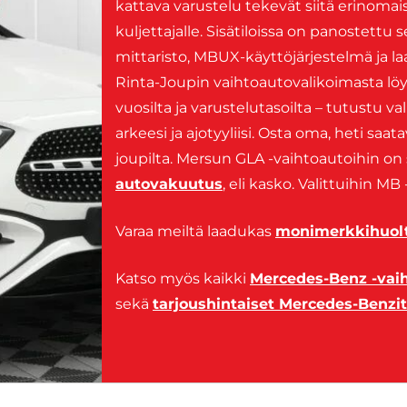
kattava
varustelu
tekevät
siitä
erinomai
kuljettajalle.
Sisätiloissa
on
panostettu
s
mittaristo,
MBUX-
käyttöjärjestelmä
ja
l
Rinta-
Joupin
vaihtoautovalikoimasta
lö
vuosilta
ja
varustelutasoilta –
tutustu
va
arkeesi
ja
ajotyyliisi.
Osta oma, heti saata
joupilta. Mersun GLA -vaihtoautoihin on 
autovakuutus
, eli kasko. Valittuihin M
Varaa meiltä laadukas
monimerkkihuolt
Katso myös kaikki
Mercedes-Benz -vai
sekä
tarjoushintaiset Mercedes-Benzit