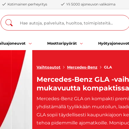
Kotimainen perheyritys
Yli 5000 ajoneuvon valikoima
iluajoneuvot
Moottoripyörät
Hyötyajoneuvo
Vaihtoautot
Mercedes-Benz
GLA
Mercedes-Benz GLA -vaih
mukavuutta kompaktiss
Mercedes-
Benz
GLA
on
kompakti
prem
yhdistämällä
tyylikkään
muotoilun,
laa
GLA
sopii
täydellisesti
kaupunkiajoon
ke
tehoa
pidemmille
ajomatkoille.
Monipuo