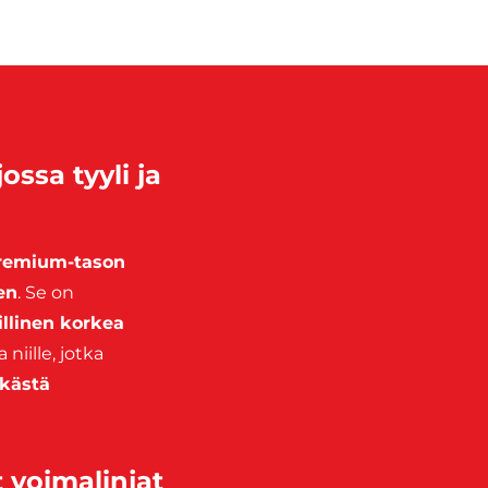
ssa tyyli ja
remium-tason
en
. Se on
illinen korkea
 niille, jotka
ykästä
 voimalinjat