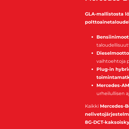
GLA-mallistosta lö
polttoainetaloude
Bensiinimoot
taloudellisuut
Dieselmootto
vaihtoehtoja pi
Plug-in hybri
toimintamat
Mercedes-AMG
urheilullisen
Kaikki
Mercedes-Be
nelivetojärjestelm
8G-DCT-kaksoisky