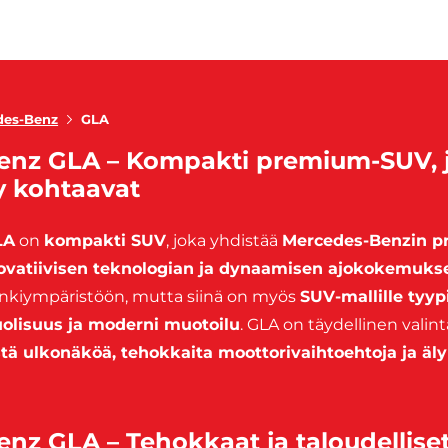
des-Benz
GLA
nz GLA – Kompakti premium-SUV, jo
y kohtaavat
LA
on
kompakti SUV
, joka yhdistää
Mercedes-Benzin p
vatiivisen teknologian ja dynaamisen ajokokemuks
nkiympäristöön, mutta siinä on myös
SUV-mallille tyyp
olisuus ja moderni muotoilu
. GLA on täydellinen valinta
stä ulkonäköä, tehokkaita moottorivaihtoehtoja ja äl
nz GLA – Tehokkaat ja taloudelliset