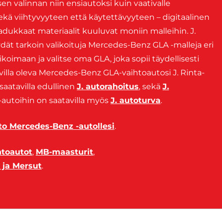
sen
valinnan
niin
ensiautoksi
kuin
vaativalle
ekä
viihtyvyyteen
että
käytettävyyteen –
digitaalinen
aadukkaat
materiaalit
kuuluvat
moniin
malleihin.
J.
ydät
tarkoin
valikoituja
Mercedes-
Benz
GLA -
malleja
eri
likoimaan
ja
valitse
oma
GLA,
joka
sopii
täydellisesti
villa oleva Mercedes-Benz GLA-vaihtoautosi J. Rinta-
saatavilla edullinen
J. autorahoitus
, sekä
J.
B -autoihin on saatavilla myös
J. autoturva
.
o Mercedes-Benz -autollesi
.
htoautot
,
MB-maasturit
,
 ja Mersut
.