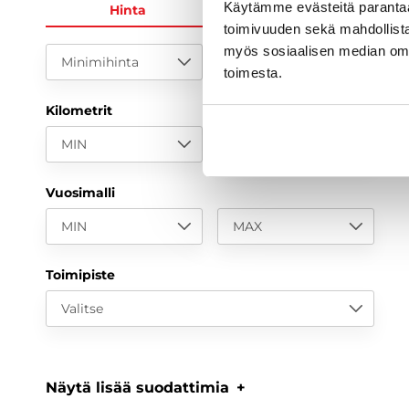
Käytämme evästeitä paranta
Hinta
KK-erä
toimivuuden sekä mahdollista
myös sosiaalisen median om
Minimihinta
Maksimihinta
toimesta.
Kilometrit
MIN
MAX
Vuosimalli
MIN
MAX
Toimipiste
Valitse
Näytä lisää suodattimia