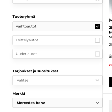
Tuoteryhmä
M
Vaihtoautot
2
k
S
Esittelyautot
2
Uudet autot
2
a
Tarjoukset ja suositukset
Valitse
Merkki
Mercedes-benz