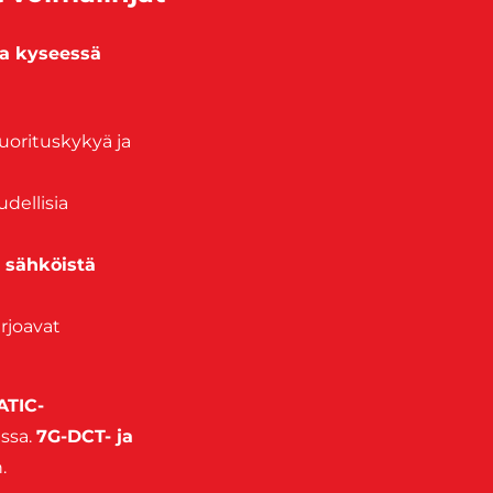
ipa kyseessä
uorituskykyä ja
dellisia
 sähköistä
rjoavat
ATIC-
issa.
7G-DCT- ja
.