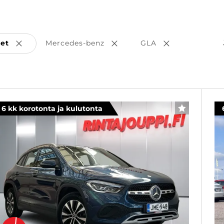
set
Mercedes-benz
GLA
Poista valinta
Poista valinta
Poista valinta
6 kk korotonta ja kulutonta
SUOSIKKI