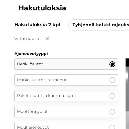
Hakutuloksia
Hakutuloksia
2
kpl
Tyhjennä kaikki rajauk
Vaihtoautot
Poista valinta
Ajoneuvotyyppi
Henkilöautot
Matkailuautot ja -vaunut
Pakettiautot ja kuorma-autot
Moottoripyörät
Muut ajoneuvot