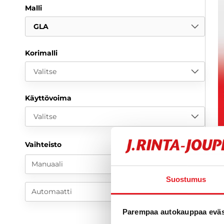
Malli
GLA
Korimalli
Valitse
Käyttövoima
Valitse
6
Vaihteisto
k
Manuaali
Suostumus
Automaatti
Parempaa autokauppaa eväst