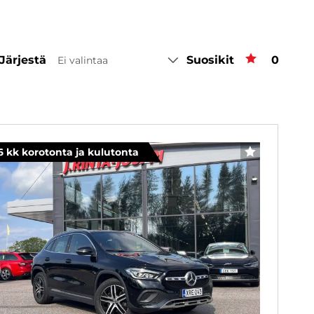
Järjestä
Suosikit
Suosiki
0
Ei valintaa
6 kk korotonta ja kulutonta
SUOSIKKI