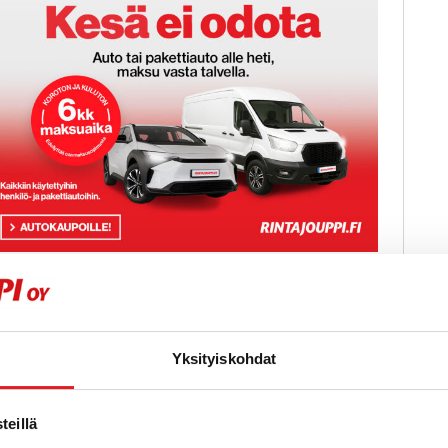
 kk koroton ja kuluton maksuaika
äytettyihin henkilö- ja pakettiautoihin!
Yksityiskohdat
Näytetään
2
/
2
ajo
eillä