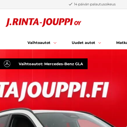
Siirry sisältöön
14 päivän palautusoikeus
Vaihtoautot
Uudet autot
Matka
Vaihtoautot: Mercedes-Benz GLA