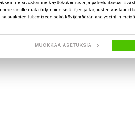
aksemme sivustomme käyttökokemusta ja palveluntasoa. Eväst
mme sinulle räätälöidympien sisältöjen ja tarjousten vastaanott
inaisuuksien tukemiseen sekä kävijämäärän analysointiin mei
MUOKKAA ASETUKSIA