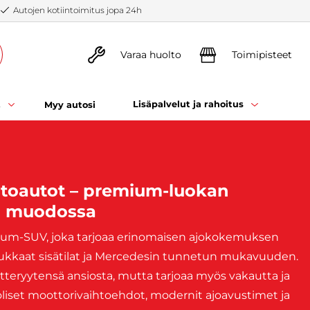
Autojen kotiintoimitus jopa 24h
Varaa huolto
Toimipisteet
t
Lisäpalvelut ja rahoitus
Myy autosi
toautot – premium-luokan
a muodossa
ium-
SUV,
joka
tarjoaa
erinomaisen
ajokokemuksen
dukkaat
sisätilat
ja
Mercedesin
tunnetun
mukavuuden.
tteryytensä
ansiosta,
mutta
tarjoaa
myös
vakautta
ja
liset
moottorivaihtoehdot,
modernit
ajoavustimet
ja