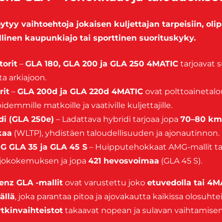
ytyy vaihtoehtoja jokaisen kuljettajan tarpeisiin, ol
llinen kaupunkiajo tai sporttinen suorituskyky.
torit
–
GLA 180, GLA 200 ja GLA 250 4MATIC
tarjoavat s
ta arkiajoon.
rit
–
GLA 200d ja GLA 220d 4MATIC
ovat polttoainetalou
demmille matkoille ja vaativille kuljettajille.
di (GLA 250e)
– Ladattava hybridi tarjoaa jopa
70–80 km
kaa
(WLTP), yhdistäen taloudellisuuden ja ajonautinnon.
 GLA 35 ja GLA 45 S
– Huipputehokkaat AMG-mallit ta
 ajokokemuksen ja jopa
421 hevosvoimaa
(GLA 45 S).
nz GLA -mallit
ovat varustettu joko
etuvedolla tai 4M
ällä
, joka parantaa pitoa ja ajovakautta kaikissa olosuhte
tkinvaihteistot
takaavat nopean ja sulavan vaihtamisen