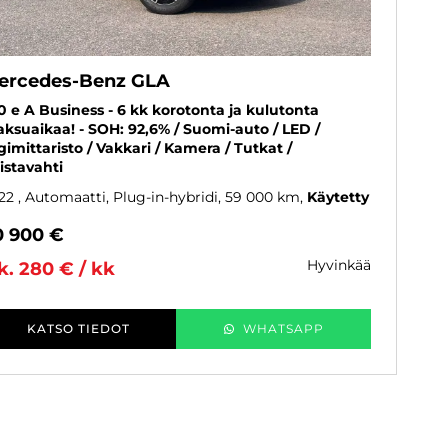
ercedes-Benz GLA
0 e A Business - 6 kk korotonta ja kulutonta
ksuaikaa! - SOH: 92,6% / Suomi-auto / LED /
gimittaristo / Vakkari / Kamera / Tutkat /
istavahti
22
, Automaatti, Plug-in-hybridi, 59 000 km
Käytetty
0 900 €
hyvinkää
k. 280 € / kk
KATSO TIEDOT
WHATSAPP