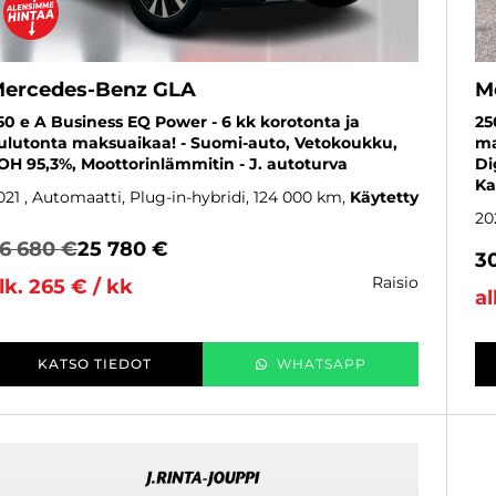
ercedes-Benz GLA
M
50 e A Business EQ Power - 6 kk korotonta ja
25
ulutonta maksuaikaa! - Suomi-auto, Vetokoukku,
ma
OH 95,3%, Moottorinlämmitin - J. autoturva
Di
Ka
021
, Automaatti, Plug-in-hybridi, 124 000 km
Käytetty
20
6 680 €
25 780 €
3
raisio
lk. 265 € / kk
al
KATSO TIEDOT
WHATSAPP