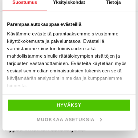
Suostumus
Yksityiskohdat
Tietoja
Parempaa autokauppaa evästeillä
Käytämme evästeitä parantaaksemme sivustomme
käyttökokemusta ja palveluntasoa. Evästeillä
varmistamme sivuston toimivuuden sekä
mahdollistamme sinulle räätälöidympien sisältöjen ja
tarjousten vastaanottamisen. Evästeitä käytetään myös
sosiaalisen median ominaisuuksien tukemiseen sekä
kävijämäärän analysointiin meidän ja kumppaniemme
toimesta.
HYVÄKSY
MUOKKAA ASETUKSIA
Ostamme alle 225 tkm ajettuja autoja.
Pyydä ilmainen ostotarjous!