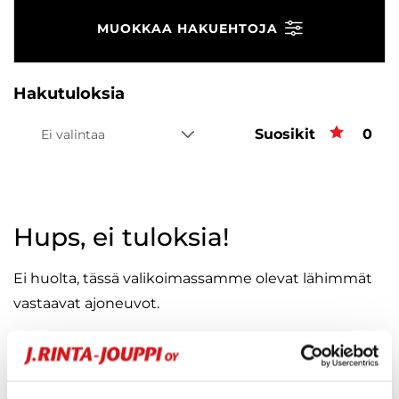
MUOKKAA HAKUEHTOJA
Hakutuloksia
Suosikit
Suos
0
Ei valintaa
Hups, ei tuloksia!
Ei huolta, tässä valikoimassamme olevat lähimmät
vastaavat ajoneuvot.
KATSO VASTAAVANLAISET AUTOT