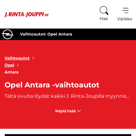
Siirry sisältöön
Hae
Valikko
Vaihtoautot: Opel Antara
Vaihtoautot
Opel
Antara
Opel Antara -vaihtoautot
Tältä sivulta löydät kaikki J. Rinta-Joupilla myynnissä olevat käytetyt Opel Antara -vaihtoautot. Opel Antara on tilava ja monikäyttöinen katumaasturi, joka yhdistää perheauton käytännöllisyyden ja SUV-luokan ryhdikkään olemuksen. Antara sopii erinomaisesti niin arkiliikenteeseen kuin pidemmillekin matkoille, tarjoten mukavat sisätilat, korkeahkon ajoasennon ja hyvän varustelun.
Näytä lisää