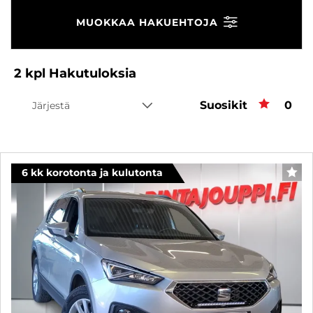
MUOKKAA HAKUEHTOJA
2
kpl
Hakutuloksia
Suosikit
Suos
0
Järjestä
6 kk korotonta ja kulutonta
SUO