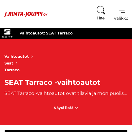
Siirry sisältöön
Hae
Valikko
Vaihtoautot: SEAT Tarraco
Vaihtoautot
Seat
Tarraco
SEAT Tarraco -vaihtoautot
SEAT Tarraco -vaihtoautot ovat tilavia ja monipuolisia katumaastureita, jotka tarjoavat mukavuutta, suorituskykyä ja tyylikkyyttä suurempaan perhe- ja matkustustarpeeseen. Tarraco on suunniteltu erityisesti niille, jotka arvostavat SUV-mallin korkeaa istuma-asentoa, tilavia sisätiloja ja monipuolisia ominaisuuksia. Tämä SEATin suurin katumaasturi sopii mainiosti perheille ja aktiivisille kuljettajille, jotka tarvitsevat enemmän tilaa niin matkustajille kuin matkatavaroillekin.
Näytä lisää