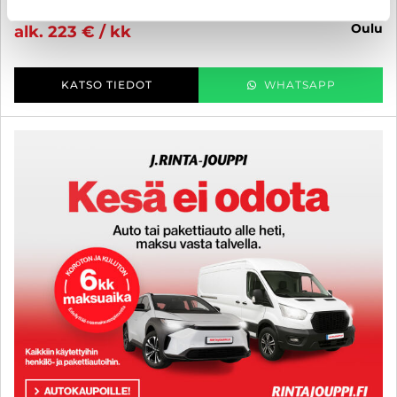
19 990 €
oulu
alk. 223 € / kk
KATSO TIEDOT
WHATSAPP