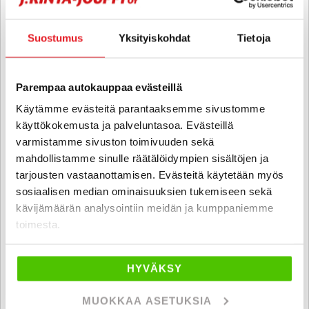
Suostumus
Yksityiskohdat
Tietoja
Parempaa autokauppaa evästeillä
Käytämme evästeitä parantaaksemme sivustomme
käyttökokemusta ja palveluntasoa. Evästeillä
varmistamme sivuston toimivuuden sekä
mahdollistamme sinulle räätälöidympien sisältöjen ja
tarjousten vastaanottamisen. Evästeitä käytetään myös
sosiaalisen median ominaisuuksien tukemiseen sekä
kävijämäärän analysointiin meidän ja kumppaniemme
Seat Tarraco
toimesta.
2,0 TDI 150 4DRIVE Xcellence DSG - 6 kk korotonta ja kulutonta
maksuaikaa! - Adaptiivinen vakionopeudensäädin / Webasto /
Vetokoukku / Peruutuskamera
HYVÄKSY
2020
, Automaatti, Diesel, 196 000 km
MUOKKAA ASETUKSIA