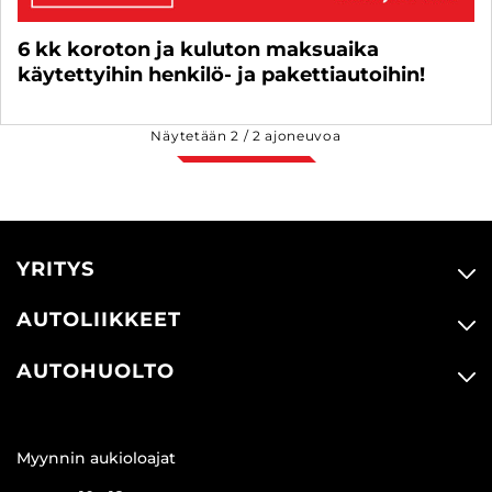
6 kk koroton ja kuluton maksuaika
käytettyihin henkilö- ja pakettiautoihin!
Näytetään
2
/
2
ajoneuvoa
YRITYS
AUTOLIIKKEET
AUTOHUOLTO
Myynnin aukioloajat