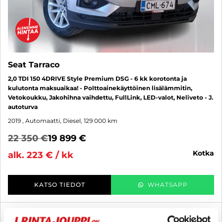
Seat Tarraco
2,0 TDI 150 4DRIVE Style Premium DSG - 6 kk korotonta ja
kulutonta maksuaikaa! - Polttoainekäyttöinen lisälämmitin,
Vetokoukku, Jakohihna vaihdettu, FullLink, LED-valot, Neliveto - J.
autoturva
2019
, Automaatti, Diesel, 129 000 km
22 350 €
19 899 €
kotka
alk. 223 € / kk
KATSO TIEDOT
WHATSAPP
6 kk korotonta ja kulutonta
SUO