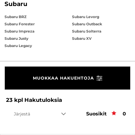
Subaru
Subaru BRZ
Subaru Levorg
Subaru Forester
Subaru Outback
Subaru Impreza
Subaru Solterra
Subaru Justy
Subaru XV
Subaru Legacy
MUOKKAA HAKUEHTOJA
23
kpl
Hakutuloksia
Suosikit
Suos
0
Järjestä