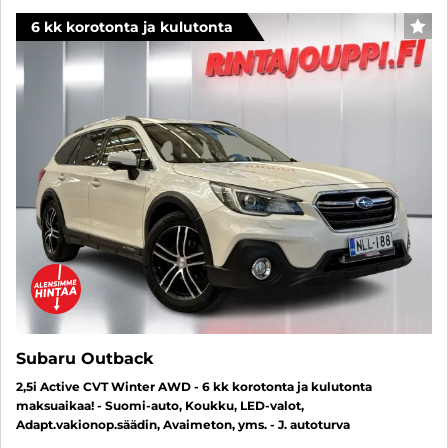
6 kk korotonta ja kulutonta
SUO
Subaru Outback
2,5i Active CVT Winter AWD - 6 kk korotonta ja kulutonta
maksuaikaa! - Suomi-auto, Koukku, LED-valot,
Adapt.vakionop.säädin, Avaimeton, yms. - J. autoturva