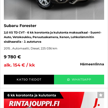
Subaru Forester
2,0 XS TD CVT - 6 kk korotonta ja kulutonta maksuaikaa! - Suomi-
Auto, Vetokoukku, Peruutuskamera, Xenon, Lohkolämmitin
sisähaaralla - J. autoturva
2015
, Automaatti, Diesel, 225 036 km
9 780 €
hämeenlinna
alk. 154 € / kk
KATSO TIEDOT
WHATSAPP
6 kk korotonta ja kulutonta
SUO