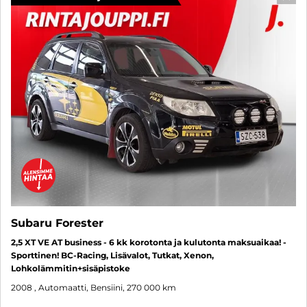
SUO
Subaru Forester
2,5 XT VE AT business - 6 kk korotonta ja kulutonta maksuaikaa! -
Sporttinen! BC-Racing, Lisävalot, Tutkat, Xenon,
Lohkolämmitin+sisäpistoke
2008
, Automaatti, Bensiini, 270 000 km