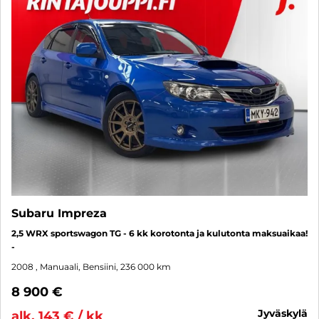
Subaru Impreza
2,5 WRX sportswagon TG - 6 kk korotonta ja kulutonta maksuaikaa!
-
2008
, Manuaali, Bensiini, 236 000 km
8 900 €
jyväskylä
alk. 143 € / kk