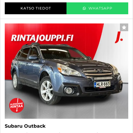
KATSO TIEDOT
WHATSAPP
SUO
Subaru Outback