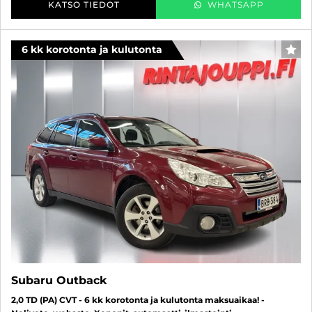
KATSO TIEDOT
WHATSAPP
6 kk korotonta ja kulutonta
SUO
Subaru Outback
2,0 TD (PA) CVT - 6 kk korotonta ja kulutonta maksuaikaa! -