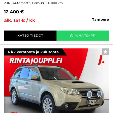
2012
, Automaatti, Bensiini, 160 000 km
12 400 €
tampere
alk. 151 € / kk
KATSO TIEDOT
WHATSAPP
6 kk korotonta ja kulutonta
SUO