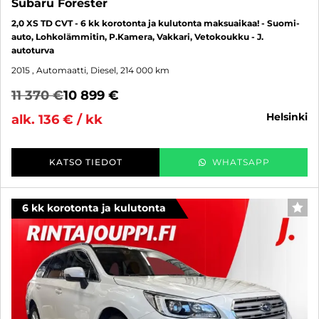
Subaru Forester
2,0 XS TD CVT - 6 kk korotonta ja kulutonta maksuaikaa! - Suomi-
auto, Lohkolämmitin, P.Kamera, Vakkari, Vetokoukku - J.
autoturva
2015
, Automaatti, Diesel, 214 000 km
11 370 €
10 899 €
helsinki
alk. 136 € / kk
KATSO TIEDOT
WHATSAPP
6 kk korotonta ja kulutonta
SUO