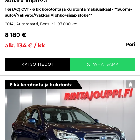
Subaru Impreza
1,6i (AC) CVT - 6 kk korotonta ja kulutonta maksuaikaa! - **Suomi-
auto//Neliveto//vakkari//lohko+sisäpistoke**
2014
, Automaatti, Bensiini, 197 000 km
8 180 €
pori
alk. 134 € / kk
KATSO TIEDOT
WHATSAPP
6 kk korotonta ja kulutonta
SUO