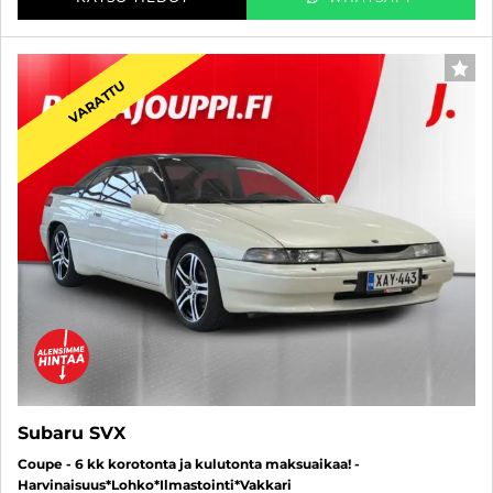
SUO
VARATTU
Subaru SVX
Coupe - 6 kk korotonta ja kulutonta maksuaikaa! -
Harvinaisuus*Lohko*Ilmastointi*Vakkari