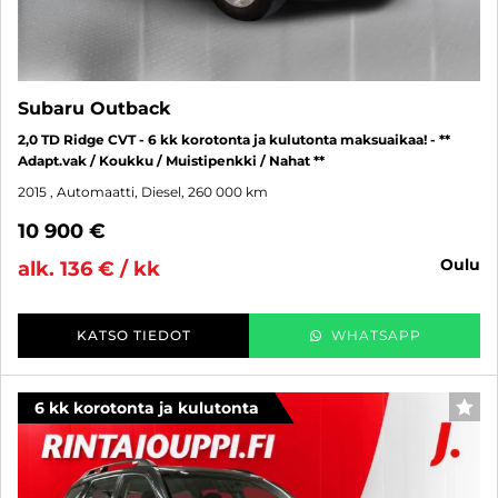
Subaru Outback
2,0 TD Ridge CVT - 6 kk korotonta ja kulutonta maksuaikaa! - **
Adapt.vak / Koukku / Muistipenkki / Nahat **
2015
, Automaatti, Diesel, 260 000 km
10 900 €
oulu
alk. 136 € / kk
KATSO TIEDOT
WHATSAPP
6 kk korotonta ja kulutonta
SUO