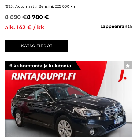
1995
, Automaatti, Bensiini, 225 000 km
8 890 €
8 780 €
lappeenranta
alk. 142 € / kk
KATSO TIEDOT
6 kk korotonta ja kulutonta
SUO