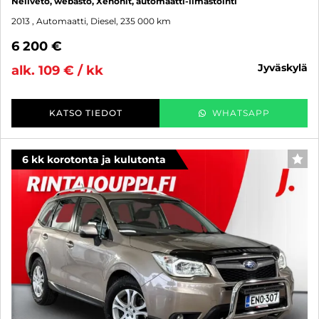
Neliveto, webasto, Xenonit, automaatti-ilmastointi
2013
, Automaatti, Diesel, 235 000 km
6 200 €
jyväskylä
alk. 109 € / kk
KATSO TIEDOT
WHATSAPP
6 kk korotonta ja kulutonta
SUO