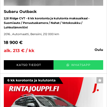
Subaru Outback
2,5i Ridge CVT - 6 kk korotonta ja kulutonta maksuaikaa! -
Suomiauto / Peruutuskamera / Nahat / Vetokoukku /
Lohkolämmitin!
2016
, Automaatti, Bensiini, 212 000 km
18 900 €
oulu
alk. 213 € / kk
KATSO TIEDOT
WHATSAPP
6 kk korotonta ja kulutonta
SUO