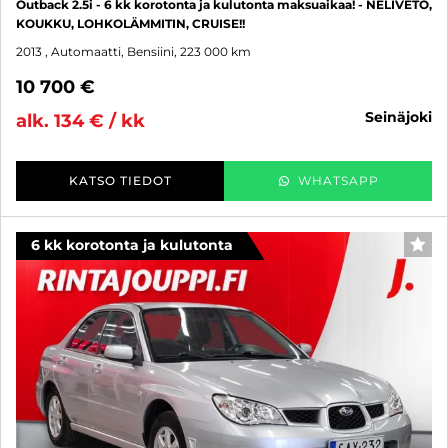
Outback 2.5i - 6 kk korotonta ja kulutonta maksuaikaa! - NELIVETO,
KOUKKU, LOHKOLÄMMITIN, CRUISE!!
2013
, Automaatti, Bensiini, 223 000 km
10 700 €
seinäjoki
alk. 134 € / kk
KATSO TIEDOT
WHATSAPP
6 kk korotonta ja kulutonta
SUO