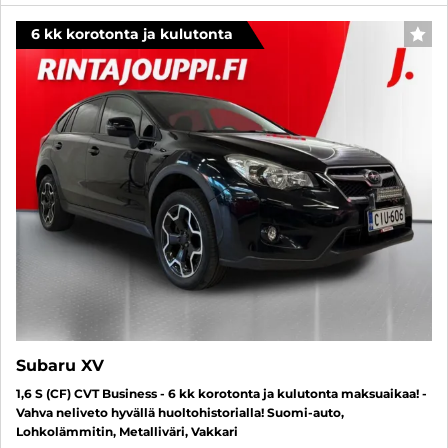
6 kk korotonta ja kulutonta
SUO
Subaru XV
1,6 S (CF) CVT Business - 6 kk korotonta ja kulutonta maksuaikaa! -
Vahva neliveto hyvällä huoltohistorialla! Suomi-auto,
Lohkolämmitin, Metalliväri, Vakkari