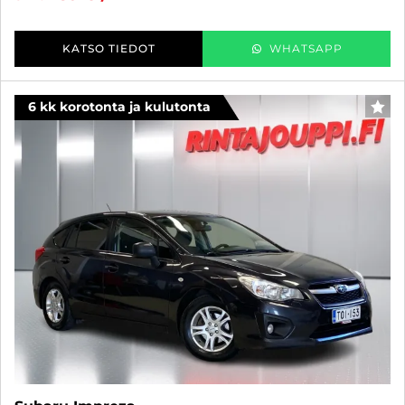
KATSO TIEDOT
WHATSAPP
6 kk korotonta ja kulutonta
SUO