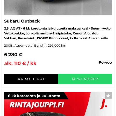
Subaru Outback
2,5i AQ AT - 6 kk korotonta ja kulutonta maksuaikaa! - Suomi-Auto,
Vetokoukku, Lohkolämmitin+Sisäpistoke, Xenon Ajovalot,
Vakkari, Ilmastointi, ISOFIX Kiinnikkeet, 2x Renkaat Aluvanteilla
2008
, Automaatti, Bensiini, 299 000 km
6 280 €
porvoo
alk. 110 € / kk
KATSO TIEDOT
WHATSAPP
6 kk korotonta ja kulutonta
SUO