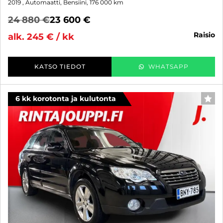
2019
, Automaatti, Bensiini, 176 000 km
24 880 €
23 600 €
raisio
alk. 245 € / kk
KATSO TIEDOT
WHATSAPP
6 kk korotonta ja kulutonta
SUO