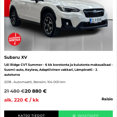
Subaru XV
1,6i Ridge CVT Summer - 6 kk korotonta ja kulutonta maksuaikaa! -
Suomi-auto, Keyless, Adaptiivinen vakkari, Lämpöratti - J.
autoturva
2018
, Automaatti, Bensiini, 104 000 km
21 480 €
20 880 €
raisio
alk. 220 € / kk
KATSO TIEDOT
WHATSAPP