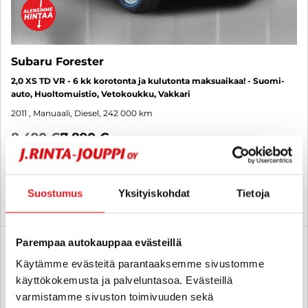
Subaru Forester
2,0 XS TD VR - 6 kk korotonta ja kulutonta maksuaikaa! - Suomi-
auto, Huoltomuistio, Vetokoukku, Vakkari
2011
, Manuaali, Diesel, 242 000 km
8 490 €
7 890 €
lappeenranta
alk. 131 € / kk
Suostumus
Yksityiskohdat
Tietoja
KATSO TIEDOT
WHATSAPP
Parempaa autokauppaa evästeillä
6 kk korotonta ja kulutonta
SUO
Käytämme evästeitä parantaaksemme sivustomme
käyttökokemusta ja palveluntasoa. Evästeillä
varmistamme sivuston toimivuuden sekä