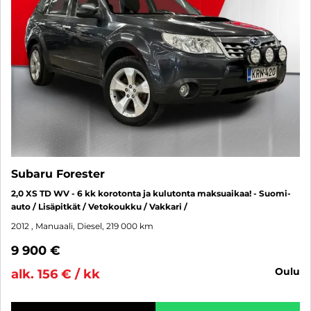
Subaru Forester
2,0 XS TD WV - 6 kk korotonta ja kulutonta maksuaikaa! - Suomi-
auto / Lisäpitkät / Vetokoukku / Vakkari /
2012
, Manuaali, Diesel, 219 000 km
9 900 €
oulu
alk. 156 € / kk