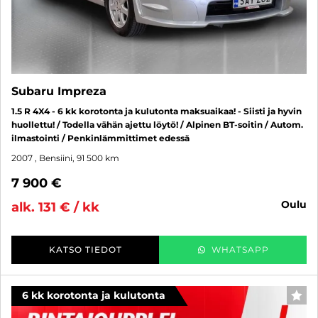
Subaru Impreza
1.5 R 4X4 - 6 kk korotonta ja kulutonta maksuaikaa! - Siisti ja hyvin
huollettu! / Todella vähän ajettu löytö! / Alpinen BT-soitin / Autom.
ilmastointi / Penkinlämmittimet edessä
2007
, Bensiini, 91 500 km
7 900 €
oulu
alk. 131 € / kk
KATSO TIEDOT
WHATSAPP
6 kk korotonta ja kulutonta
SUO