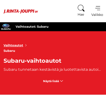
Siirry sisältöön
Hae
Valikko
Vaihtoautot: Subaru
Vaihtoautot
Subaru
Subaru-vaihtoautot
Subaru tunnetaan kestävistä ja luotettavista autoistaan, jotka on suunniteltu erityisesti vaativiin sääolosuhteisiin ja maastoihin. Subaru-vaihtoautot ovat suosittuja niiden nelivedon, turvallisuuden ja monipuolisuuden ansiosta. Subarun mallistosta löytyy vaihtoehtoja niin perheautoilijoille, seikkailijoille kuin taloudellisuutta arvostaville kuljettajille. Tunnetuimpia Subaru-malleja ovat
Näytä lisää