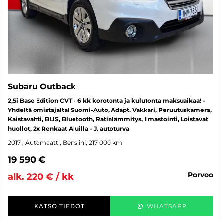
Subaru Outback
2,5i Base Edition CVT - 6 kk korotonta ja kulutonta maksuaikaa! -
Yhdeltä omistajalta! Suomi-Auto, Adapt. Vakkari, Peruutuskamera,
Kaistavahti, BLIS, Bluetooth, Ratinlämmitys, Ilmastointi, Loistavat
huollot, 2x Renkaat Aluilla - J. autoturva
2017
, Automaatti, Bensiini, 217 000 km
19 590 €
porvoo
alk. 220 € / kk
KATSO TIEDOT
WHATSAPP