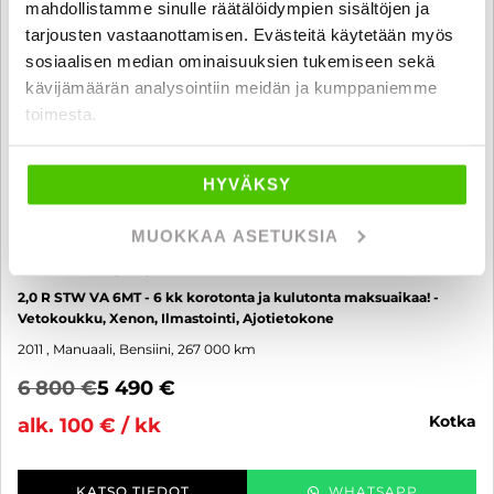
mahdollistamme sinulle räätälöidympien sisältöjen ja
tarjousten vastaanottamisen. Evästeitä käytetään myös
sosiaalisen median ominaisuuksien tukemiseen sekä
kävijämäärän analysointiin meidän ja kumppaniemme
toimesta.
HYVÄKSY
MUOKKAA ASETUKSIA
Subaru Legacy
2,0 R STW VA 6MT - 6 kk korotonta ja kulutonta maksuaikaa! -
Vetokoukku, Xenon, Ilmastointi, Ajotietokone
2011
, Manuaali, Bensiini, 267 000 km
6 800 €
5 490 €
kotka
alk. 100 € / kk
KATSO TIEDOT
WHATSAPP