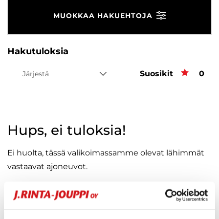
MUOKKAA HAKUEHTOJA
Hakutuloksia
Suosikit
Suos
0
Järjestä
Hups, ei tuloksia!
Ei huolta, tässä valikoimassamme olevat lähimmät
vastaavat ajoneuvot.
KATSO VASTAAVANLAISET AUTOT