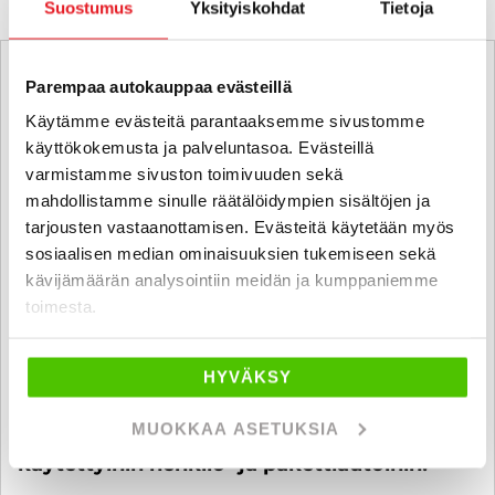
Suostumus
Yksityiskohdat
Tietoja
Parempaa autokauppaa evästeillä
Käytämme evästeitä parantaaksemme sivustomme
käyttökokemusta ja palveluntasoa. Evästeillä
varmistamme sivuston toimivuuden sekä
mahdollistamme sinulle räätälöidympien sisältöjen ja
tarjousten vastaanottamisen. Evästeitä käytetään myös
sosiaalisen median ominaisuuksien tukemiseen sekä
kävijämäärän analysointiin meidän ja kumppaniemme
toimesta.
HYVÄKSY
MUOKKAA ASETUKSIA
6 kk koroton ja kuluton maksuaika
käytettyihin henkilö- ja pakettiautoihin!