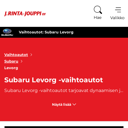
Siirry sisältöön
Hae
Valikko
Vaihtoautot: Subaru Levorg
Vaihtoautot
Subaru
Levorg
Subaru Levorg -vaihtoautot
Subaru Levorg -vaihtoautot tarjoavat dynaamisen ja sporttisen ajokokemuksen yhdistettynä perinteiseen Subaru-laatuun ja nelivetotekniikkaan. Levorg on keskikokoinen farmariauto, joka erottuu edukseen tyylikkäällä ja virtaviivaisella muotoilullaan sekä monipuolisella suorituskyvyllään. Se on suunniteltu kuljettajille, jotka arvostavat sporttisuutta, mutta tarvitsevat myös tilaa ja käytännöllisyyttä arjen ajomatkoihin ja harrastuksiin. Subaru Levorg -vaihtoautot löydät varustettuja nelivedolla, mikä tekee niistä luotettavia kaikissa sääolosuhteissa. Tämän ansiosta Levorg selviytyy niin lumisilla kuin märillä teillä ilman ongelmia, tarjoten vakautta ja ajoturvallisuutta. Auto on tunnettu myös erinomaisesta ajotuntumastaan, jossa yhdistyvät Subarun innovatiiviset moottoritekniikat ja tarkasti säädetty alusta.
Näytä lisää