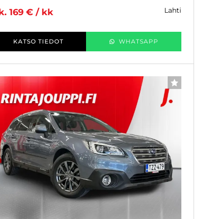
lahti
k. 169 € / kk
KATSO TIEDOT
WHATSAPP
SUOSIKKI