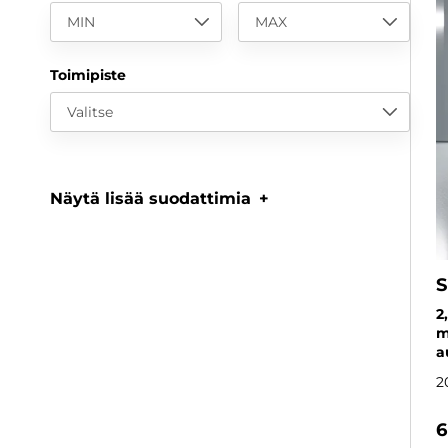
MIN
MAX
Toimipiste
Valitse
Näytä lisää suodattimia
S
2
m
a
2
6