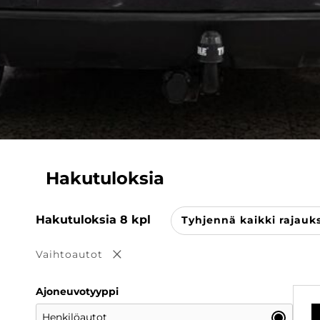
Hakutuloksia
Hakutuloksia
8
kpl
Tyhjennä kaikki rajauk
Vaihtoautot
Poista valinta
Ajoneuvotyyppi
Henkilöautot