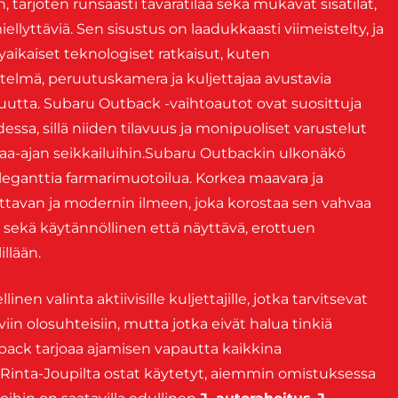
n, tarjoten runsaasti tavaratilaa sekä mukavat sisätilat,
ellyttäviä. Sen sisustus on laadukkaasti viimeistelty, ja
ikaiset teknologiset ratkaisut, kuten
telmä, peruutuskamera ja kuljettajaa avustavia
isuutta. Subaru Outback -vaihtoautot ovat suosittuja
essa, sillä niiden tilavuus ja monipuoliset varustelut
apaa-ajan seikkailuihin.Subaru Outbackin ulkonäkö
eleganttia farmarimuotoilua. Korkea maavara ja
kuuttavan ja modernin ilmeen, joka korostaa sen vahvaa
n sekä käytännöllinen että näyttävä, erottuen
illään.
en valinta aktiivisille kuljettajille, jotka tarvitsevat
iin olosuhteisiin, mutta jotka eivät halua tinkiä
back tarjoaa ajamisen vapautta kaikkina
 J. Rinta-Joupilta ostat käytetyt, aiemmin omistuksessa