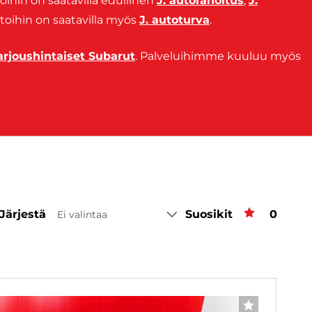
oihin on saatavilla edullinen
J. autorahoitus
,
J.
utoihin on saatavilla myös
J. autoturva
.
arjoushintaiset Subarut
. Palveluihimme kuuluu myös
Järjestä
Suosikit
Suosiki
0
Ei valintaa
SUOSIKKI