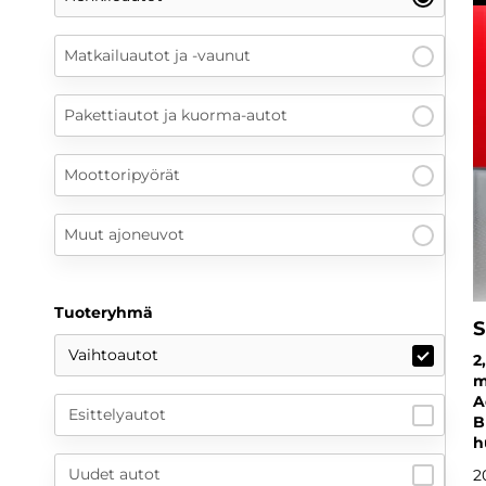
Matkailuautot ja -vaunut
Pakettiautot ja kuorma-autot
Moottoripyörät
Muut ajoneuvot
Tuoteryhmä
S
Vaihtoautot
2
m
A
Esittelyautot
B
h
Uudet autot
2