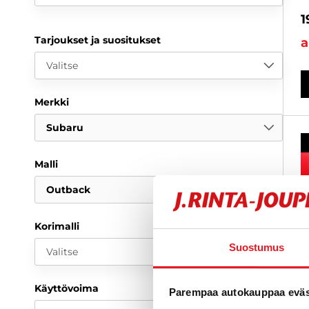
1
Tarjoukset ja suositukset
a
Valitse
Merkki
Subaru
Malli
Outback
Korimalli
Suostumus
Valitse
Käyttövoima
Parempaa autokauppaa eväst