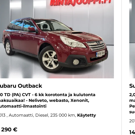
ubaru Outback
S
,0 TD (PA) CVT - 6 kk korotonta ja kulutonta
2,
aksuaikaa! - Neliveto, webasto, Xenonit,
ma
utomaatti-ilmastointi
Pe
su
013
, Automaatti, Diesel, 235 000 km
Käytetty
20
 290 €
1