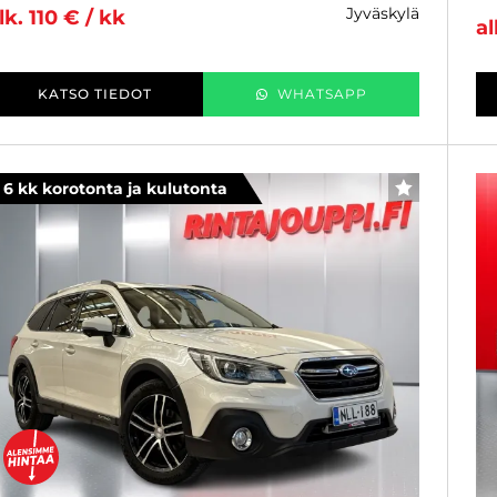
jyväskylä
lk. 110 € / kk
al
KATSO TIEDOT
WHATSAPP
6 kk korotonta ja kulutonta
SUOSIKKI