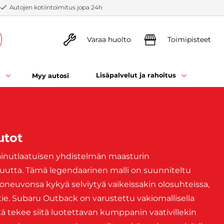
Autojen kotiintoimitus jopa 24h
Varaa huolto
Toimipisteet
t
Lisäpalvelut ja rahoitus
Myy autosi
utot
ainutlaatuisen yhdistelmän maasturin
uutta. Tämä legendaarinen malli on suunniteltu
t ajoneuvonsa kykyä selviytyä vaikeissakin olosuhteissa,
itie. Subaru Outback on varustettu vakiomallisella
kä tekee siitä luotettavan kumppanin vaativillekin