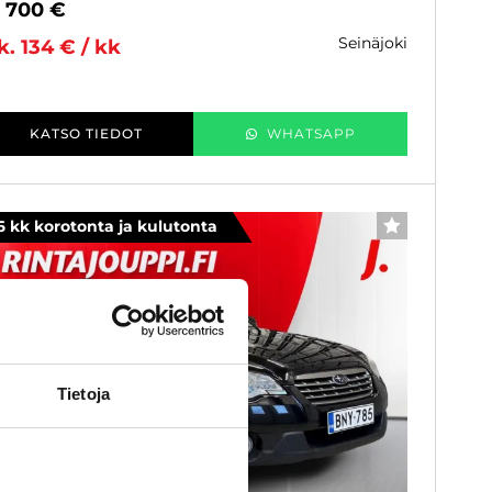
0 700 €
seinäjoki
k. 134 € / kk
KATSO TIEDOT
WHATSAPP
6 kk korotonta ja kulutonta
SUOSIKKI
Tietoja