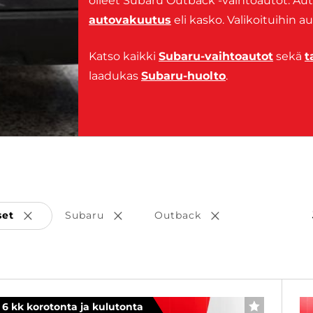
olleet Subaru Outback -vaihtoautot. Aut
autovakuutus
eli kasko. Valikoituihin a
Katso kaikki
Subaru-vaihtoautot
sekä
t
laadukas
Subaru-huolto
.
set
Subaru
Outback
Poista valinta
Poista valinta
Poista valinta
6 kk korotonta ja kulutonta
SUOSIKKI