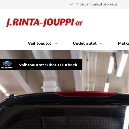
Siirry sisältöön
14 päivän palautusoikeus
Vaihtoautot
Uudet autot
Matka
Vaihtoautot: Subaru Outback