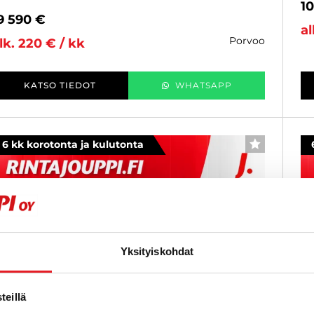
1
9 590 €
al
porvoo
lk. 220 € / kk
KATSO TIEDOT
WHATSAPP
6 kk korotonta ja kulutonta
SUOSIKKI
Yksityiskohdat
eillä