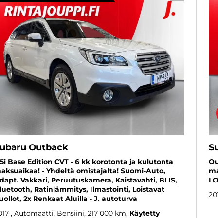
ubaru Outback
S
,5i Base Edition CVT - 6 kk korotonta ja kulutonta
Ou
aksuaikaa! - Yhdeltä omistajalta! Suomi-Auto,
ma
dapt. Vakkari, Peruutuskamera, Kaistavahti, BLIS,
LO
luetooth, Ratinlämmitys, Ilmastointi, Loistavat
20
uollot, 2x Renkaat Aluilla - J. autoturva
017
, Automaatti, Bensiini, 217 000 km
Käytetty