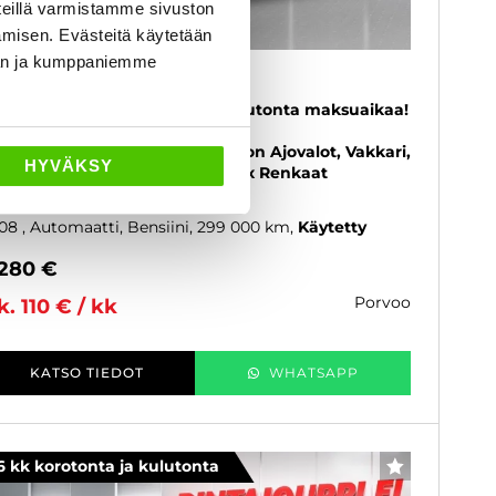
eillä varmistamme sivuston
amisen. Evästeitä käytetään
dän ja kumppaniemme
ubaru Outback
5i AQ AT - 6 kk korotonta ja kulutonta maksuaikaa!
Suomi-Auto, Vetokoukku,
hkolämmitin+Sisäpistoke, Xenon Ajovalot, Vakkari,
HYVÄKSY
mastointi, ISOFIX Kiinnikkeet, 2x Renkaat
uvanteilla
08
, Automaatti, Bensiini, 299 000 km
Käytetty
 280 €
porvoo
k. 110 € / kk
KATSO TIEDOT
WHATSAPP
6 kk korotonta ja kulutonta
SUOSIKKI