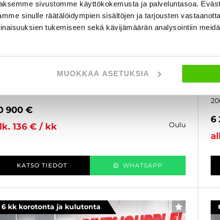
aksemme sivustomme käyttökokemusta ja palveluntasoa. Eväst
mme sinulle räätälöidympien sisältöjen ja tarjousten vastaanott
inaisuuksien tukemiseen sekä kävijämäärän analysointiin mei
ubaru Outback
S
,0 TD Ridge CVT - 6 kk korotonta ja kulutonta
2,
aksuaikaa! - ** Adapt.vak / Koukku / Muistipenkki /
- 
ahat **
Lo
MUOKKAA ASETUKSIA
Il
015
, Automaatti, Diesel, 260 000 km
Käytetty
Al
20
0 900 €
6
oulu
lk. 136 € / kk
al
KATSO TIEDOT
WHATSAPP
6 kk korotonta ja kulutonta
SUOSIKKI