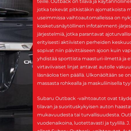
teille. Outback on tilava ja käytännölline
jotka tekevät pitkistäkin ajomatkoista mi
useimmissa vaihtoautomalleissa on nykya
kosketusnäytöllinen infotainment-järjes
järjestelmiä, jotka parantavat ajoturvall
erityisesti aktiivisten perheiden keskuud
sopivat niin päivittäiseen ajoon kuin v
yhdistää sporttista maasturi-ilmettä ja 
virtaviivaiset linjat antavat autolle va
läsnäoloa tien päällä. Ulkonäöltään se o
massasta rohkealla ja maskuliinisella tyyl
Subaru Outback -vaihtoautot ovat täydellin
tilavan ja suorituskykyisen auton haastav
mukavuudesta tai turvallisuudesta. Out
vuodenaikoina, luotettavasti ja tyylillä.