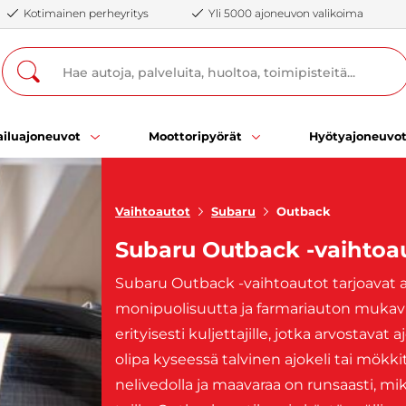
Kotimainen perheyritys
Yli 5000 ajoneuvon valikoima
iluajoneuvot
Moottoripyörät
Hyötyajoneuvo
Vaihtoautot
Subaru
Outback
Subaru Outback -vaihtoa
Subaru Outback -vaihtoautot tarjoavat 
monipuolisuutta ja farmariauton mukav
erityisesti kuljettajille, jotka arvostava
olipa kyseessä talvinen ajokeli tai mökk
nelivedolla ja maavaraa on runsaasti, mi