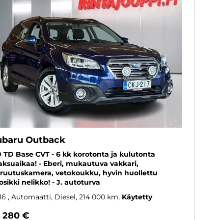
ubaru Outback
0 TD Base CVT - 6 kk korotonta ja kulutonta
ksuaikaa! - Eberi, mukautuva vakkari,
ruutuskamera, vetokoukku, hyvin huollettu
osikki nelikko! - J. autoturva
16
, Automaatti, Diesel, 214 000 km
Käytetty
4 280 €