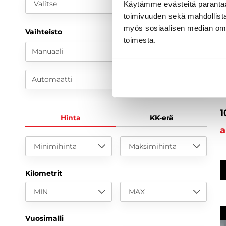
Valitse
Käytämme evästeitä paranta
toimivuuden sekä mahdollista
myös sosiaalisen median om
Vaihteisto
S
toimesta.
2
Manuaali
m
N
Automaatti
2
1
Hinta
KK-erä
a
Minimihinta
Maksimihinta
Kilometrit
MIN
MAX
Vuosimalli