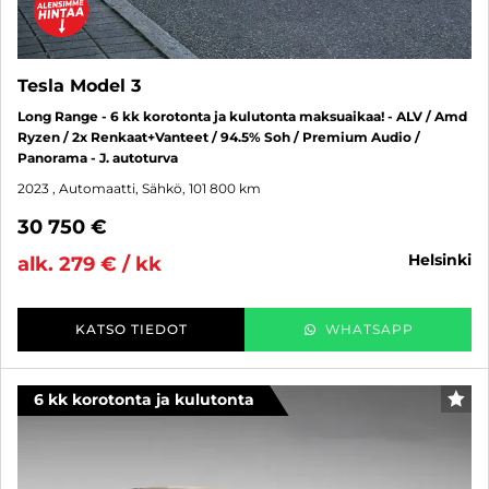
Tesla Model 3
Long Range - 6 kk korotonta ja kulutonta maksuaikaa! - ALV / Amd
Ryzen / 2x Renkaat+Vanteet / 94.5% Soh / Premium Audio /
Panorama - J. autoturva
2023
, Automaatti, Sähkö, 101 800 km
30 750 €
helsinki
alk. 279 € / kk
KATSO TIEDOT
WHATSAPP
6 kk korotonta ja kulutonta
SUO