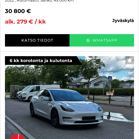
2022
, Automaatti, Sähkö, 45 000 km
30 800 €
jyväskylä
alk. 279 € / kk
KATSO TIEDOT
WHATSAPP
6 kk korotonta ja kulutonta
SUO