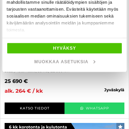
mahdollistamme sinulle räätälöidympien sisältöjen ja
tarjousten vastaanottamisen. Evästeitä käytetään myös
sosiaalisen median ominaisuuksien tukemiseen sekä
kävijämäärän analysointiin meidän ja kumppaniemme
toimesta.
HYVÄKSY
Tesla Model 3
Performance - 6 kk korotonta ja kulutonta maksuaikaa! - Refresh,
MUOKKAA ASETUKSIA
Lämpöpumppu, 20'' Uberturbine, Autopilot, Premium Sound
2022
, Automaatti, Sähkö, 132 000 km
25 690 €
jyväskylä
alk. 264 € / kk
KATSO TIEDOT
WHATSAPP
6 kk korotonta ja kulutonta
SUO