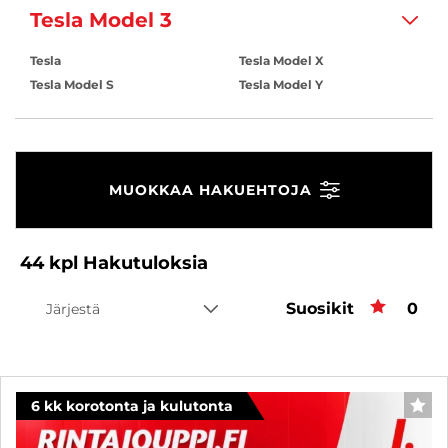
Tesla Model 3
Tesla
Tesla Model X
Tesla Model S
Tesla Model Y
MUOKKAA HAKUEHTOJA
44
kpl
Hakutuloksia
Suosikit
Suos
0
Järjestä
6 kk korotonta ja kulutonta
SUO