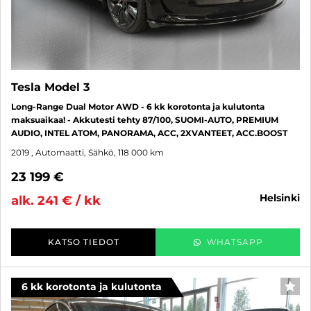
Tesla Model 3
Long-Range Dual Motor AWD - 6 kk korotonta ja kulutonta
maksuaikaa! - Akkutesti tehty 87/100, SUOMI-AUTO, PREMIUM
AUDIO, INTEL ATOM, PANORAMA, ACC, 2XVANTEET, ACC.BOOST
2019
, Automaatti, Sähkö, 118 000 km
23 199 €
helsinki
alk. 241 € / kk
KATSO TIEDOT
WHATSAPP
6 kk korotonta ja kulutonta
SUO