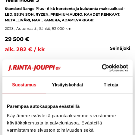
Tesla Model 3
Standard Range Plus - 6 kk korotonta ja kulutonta maksuaikaa! -
LED, 93,1% SOH, RYZEN, PREMIUM AUDIO, KAHDET RENKAAT,
METALLIVÄRI, NAVI, KAMERA, ADAPT.VAKKARI!
2023
, Automaatti, Sähkö, 52 000 km
29 500 €
seinäjoki
alk. 282 € / kk
KATSO TIEDOT
WHATSAPP
Suostumus
Yksityiskohdat
Tietoja
6 kk korotonta ja kulutonta
SUO
Parempaa autokauppaa evästeillä
Käytämme evästeitä parantaaksemme sivustomme
käyttökokemusta ja palveluntasoa. Evästeillä
varmistamme sivuston toimivuuden sekä