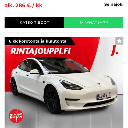
seinäjoki
alk. 286 € / kk
KATSO TIEDOT
WHATSAPP
6 kk korotonta ja kulutonta
SUO