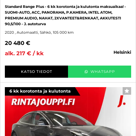
Standard Range Plus - 6 kk korotonta ja kulutonta maksuaikaa! -
SUOMI-AUTO, ACC, PANORAMA, P.KAMERA, INTEL ATOM,
PREMIUM AUDIO, NAHAT, 2XVANTEET&RENKAAT, AKKUTESTI
90,5/100 - J. autoturva
2020
, Automaatti, Sähkö, 105 000 km
20 480 €
helsinki
alk. 217 € / kk
KATSO TIEDOT
WHATSAPP
6 kk korotonta ja kulutonta
SUO