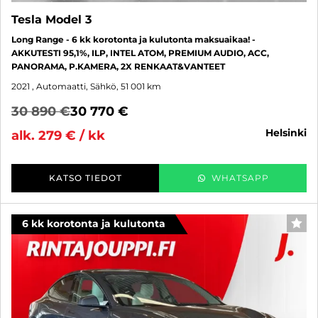
Tesla Model 3
Long Range - 6 kk korotonta ja kulutonta maksuaikaa! -
AKKUTESTI 95,1%, ILP, INTEL ATOM, PREMIUM AUDIO, ACC,
PANORAMA, P.KAMERA, 2X RENKAAT&VANTEET
2021
, Automaatti, Sähkö, 51 001 km
30 890 €
30 770 €
helsinki
alk. 279 € / kk
KATSO TIEDOT
WHATSAPP
6 kk korotonta ja kulutonta
SUO