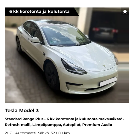
6 kk korotonta ja kulutonta
SUO
Tesla Model 3
Standard Range Plus - 6 kk korotonta ja kulutonta maksuaikaa! -
Refresh-malli, Lämpöpumppu, Autopilot, Premium Audio
2021
, Automaatti, Sähkö, 52 000 km