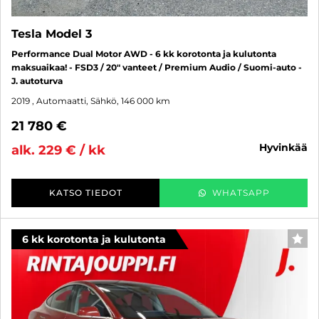
Tesla Model 3
Performance Dual Motor AWD - 6 kk korotonta ja kulutonta
maksuaikaa! - FSD3 / 20" vanteet / Premium Audio / Suomi-auto -
J. autoturva
2019
, Automaatti, Sähkö, 146 000 km
21 780 €
hyvinkää
alk. 229 € / kk
KATSO TIEDOT
WHATSAPP
6 kk korotonta ja kulutonta
SUO