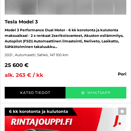
Tesla Model 3
Model 3 Performance Dual Motor - 6 kk korotonta ja kulutonta
maksuaikaa! - 2 x renkaat 2xerikoisvanteet, Akuston esilämmitys,
Autopilot (FSD) Automaattinen ilmastointi, Neliveto, Lasikatto,
Sähkötoiminen takaluukku...
2021
, Automaatti, Sähkö, 147 100 km
25 600 €
pori
alk. 263 € / kk
KATSO TIEDOT
WHATSAPP
6 kk korotonta ja kulutonta
SUO