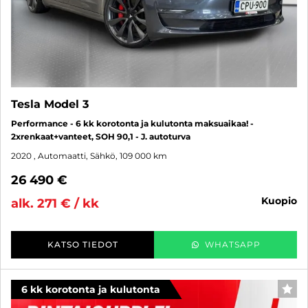
Tesla Model 3
Performance - 6 kk korotonta ja kulutonta maksuaikaa! -
2xrenkaat+vanteet, SOH 90,1 - J. autoturva
2020
, Automaatti, Sähkö, 109 000 km
26 490 €
kuopio
alk. 271 € / kk
KATSO TIEDOT
WHATSAPP
6 kk korotonta ja kulutonta
SUO