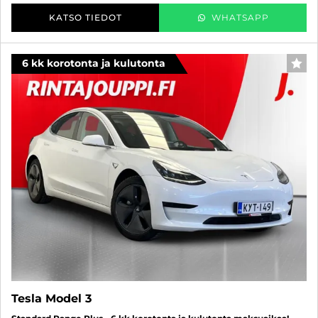
KATSO TIEDOT
WHATSAPP
6 kk korotonta ja kulutonta
SUO
Tesla Model 3