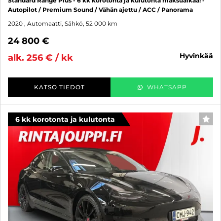
Standard Range Plus - 6 kk korotonta ja kulutonta maksuaikaa! -
Autopilot / Premium Sound / Vähän ajettu / ACC / Panorama
2020
, Automaatti, Sähkö, 52 000 km
24 800 €
hyvinkää
alk. 256 € / kk
KATSO TIEDOT
WHATSAPP
6 kk korotonta ja kulutonta
SUO