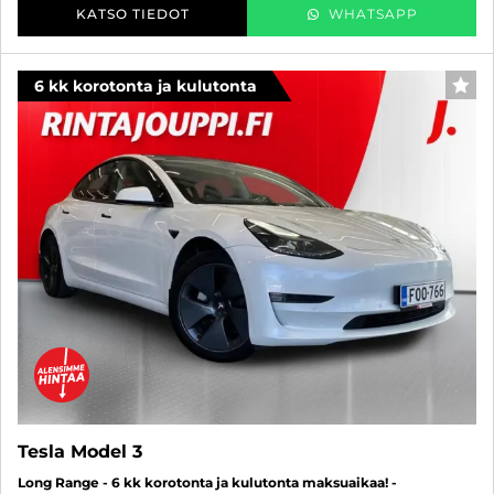
KATSO TIEDOT
WHATSAPP
6 kk korotonta ja kulutonta
SUO
Tesla Model 3
Long Range - 6 kk korotonta ja kulutonta maksuaikaa! -