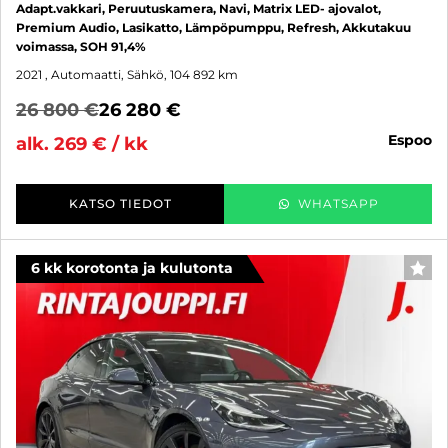
Adapt.vakkari, Peruutuskamera, Navi, Matrix LED- ajovalot,
Premium Audio, Lasikatto, Lämpöpumppu, Refresh, Akkutakuu
voimassa, SOH 91,4%
2021
, Automaatti, Sähkö, 104 892 km
26 800 €
26 280 €
espoo
alk. 269 € / kk
KATSO TIEDOT
WHATSAPP
6 kk korotonta ja kulutonta
SUO