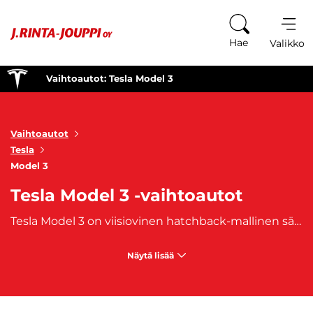
Siirry sisältöön
Hae
Valikko
Vaihtoautot: Tesla Model 3
Vaihtoautot
Tesla
Model 3
Tesla Model 3 -vaihtoautot
Tesla Model 3 on viisiovinen hatchback-mallinen sähköauto, jota on valmistettu vuodesta 2017 lähtien. Model 3 on ensimmäinen keskivertokuluttajalle suunnattu Tesla-malli. Tesla Model 3 on kompakti, tyylikäs ja tehokas sähköauto, joka tarjoaa edistyksellistä ajokokemusta. Käytetyt Tesla Model 3 vaihtoautomme yhdistävät hienostuneen muotoilun, tehokkaan suorituskyvyn ja pitkän toimintasäteen, tehdäkseen ajostasi nautinnollisen ja käytännöllisen. Ostaessasi käytetyn Tesla Model 3:n voit luottaa siihen, että saat laadukkaan ja luotettavan sähköauton, joka vastaa odotuksiasi. Koe ympäristöystävällinen ja tyylikäs ajokokemus Tesla Model 3:lla, ja astu kohti kestävän liikkumisen tulevaisuutta!
Näytä lisää