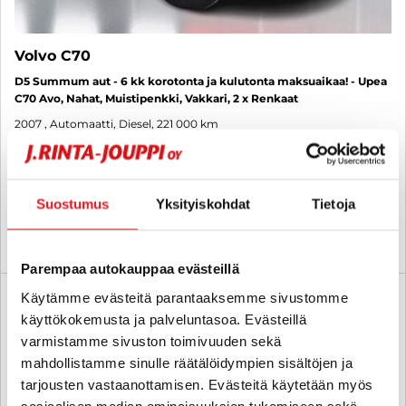
Volvo C70
D5 Summum aut - 6 kk korotonta ja kulutonta maksuaikaa! - Upea
C70 Avo, Nahat, Muistipenkki, Vakkari, 2 x Renkaat
2007
, Automaatti, Diesel, 221 000 km
8 990 €
jyväskylä
alk. 144 € / kk
Suostumus
Yksityiskohdat
Tietoja
KATSO TIEDOT
WHATSAPP
Parempaa autokauppaa evästeillä
Käytämme evästeitä parantaaksemme sivustomme
6 kk korotonta ja kulutonta
SUO
käyttökokemusta ja palveluntasoa. Evästeillä
varmistamme sivuston toimivuuden sekä
mahdollistamme sinulle räätälöidympien sisältöjen ja
tarjousten vastaanottamisen. Evästeitä käytetään myös
sosiaalisen median ominaisuuksien tukemiseen sekä