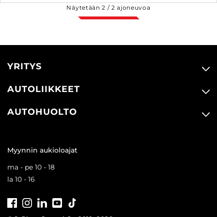
Näytetään
2
/
2
ajoneuvoa
YRITYS
AUTOLIIKKEET
AUTOHUOLTO
Myynnin aukioloajat
ma - pe 10 - 18
la 10 - 16
Facebook
Instagram
LinkedIn
Youtube
Tiktok