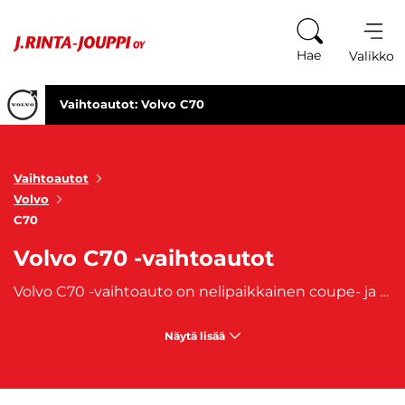
Siirry sisältöön
Hae
Valikko
Vaihtoautot: Volvo C70
Vaihtoautot
Volvo
C70
Volvo C70 -vaihtoautot
Volvo C70 -vaihtoauto on nelipaikkainen coupe- ja cabriolet-korimallinen auto, jota valmistettiin vuosien 1996 ja 2013 välillä. Volvo C70 korvasi vanhemman Volvo 780 mallin ja perustuu tekniikaltaan Volvo S70 ja
Näytä lisää