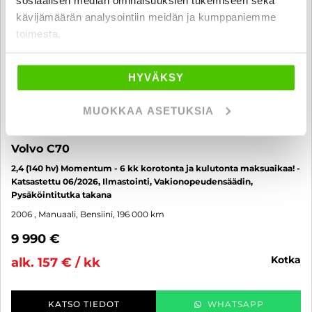
kävijämäärän analysointiin meidän ja kumppaniemme
toimesta.
HYVÄKSY
MUOKKAA ASETUKSIA
Volvo C70
2,4 (140 hv) Momentum - 6 kk korotonta ja kulutonta maksuaikaa! -
Katsastettu 06/2026, Ilmastointi, Vakionopeudensäädin,
Pysäköintitutka takana
2006
, Manuaali, Bensiini, 196 000 km
9 990 €
kotka
alk. 157 € / kk
KATSO TIEDOT
WHATSAPP