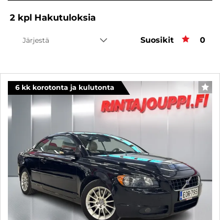
2
kpl
Hakutuloksia
Suosikit
Suos
0
Järjestä
6 kk korotonta ja kulutonta
SUO