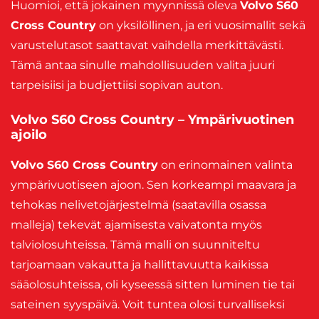
Huomioi, että jokainen myynnissä oleva
Volvo S60
Cross Country
on yksilöllinen, ja eri vuosimallit sekä
varustelutasot saattavat vaihdella merkittävästi.
Tämä antaa sinulle mahdollisuuden valita juuri
tarpeisiisi ja budjettiisi sopivan auton.
Volvo S60 Cross Country – Ympärivuotinen
ajoilo
Volvo S60 Cross Country
on erinomainen valinta
ympärivuotiseen ajoon. Sen korkeampi maavara ja
tehokas nelivetojärjestelmä (saatavilla osassa
malleja) tekevät ajamisesta vaivatonta myös
talviolosuhteissa. Tämä malli on suunniteltu
tarjoamaan vakautta ja hallittavuutta kaikissa
sääolosuhteissa, oli kyseessä sitten luminen tie tai
sateinen syyspäivä. Voit tuntea olosi turvalliseksi