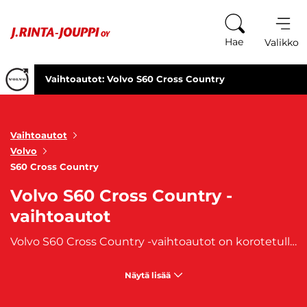
Siirry sisältöön
Hae
Valikko
Vaihtoautot: Volvo S60 Cross Country
Vaihtoautot
Volvo
S60 Cross Country
Volvo S60 Cross Country -
vaihtoautot
Volvo S60 Cross Country -vaihtoautot on korotetulla maavaralla varusteltu auto. Luotettava ja tilava henkilöauto on sisarmalli
Näytä lisää