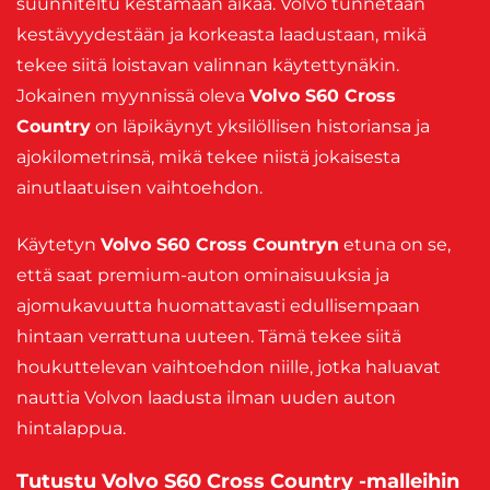
suunniteltu kestämään aikaa. Volvo tunnetaan
kestävyydestään ja korkeasta laadustaan, mikä
tekee siitä loistavan valinnan käytettynäkin.
Jokainen myynnissä oleva
Volvo S60 Cross
Country
on läpikäynyt yksilöllisen historiansa ja
ajokilometrinsä, mikä tekee niistä jokaisesta
ainutlaatuisen vaihtoehdon.
Käytetyn
Volvo S60 Cross Countryn
etuna on se,
että saat premium-auton ominaisuuksia ja
ajomukavuutta huomattavasti edullisempaan
hintaan verrattuna uuteen. Tämä tekee siitä
houkuttelevan vaihtoehdon niille, jotka haluavat
nauttia Volvon laadusta ilman uuden auton
hintalappua.
Tutustu Volvo S60 Cross Country -malleihin