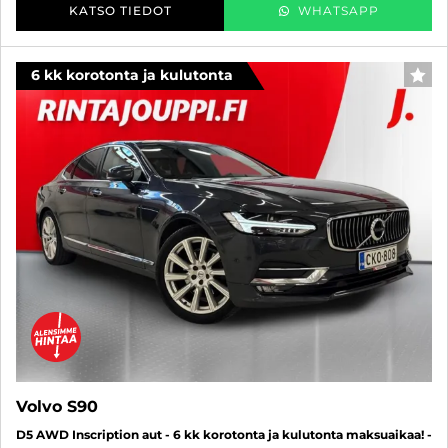
KATSO TIEDOT
WHATSAPP
6 kk korotonta ja kulutonta
SUO
Volvo S90
D5 AWD Inscription aut - 6 kk korotonta ja kulutonta maksuaikaa! -