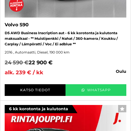
Volvo S90
D5 AWD Business Inscription aut - 6 kk korotonta ja kulutonta
maksuaikaa! - ** Muistipenkki / Nahat / 360-kamera / Koukku /
Carplay / Lämpöratti / Voc / Ei adblue **
2016
, Automaatti, Diesel, 190 000 km
24 590 €
22 900 €
oulu
alk. 239 € / kk
KATSO TIEDOT
WHATSAPP
6 kk korotonta ja kulutonta
SUO