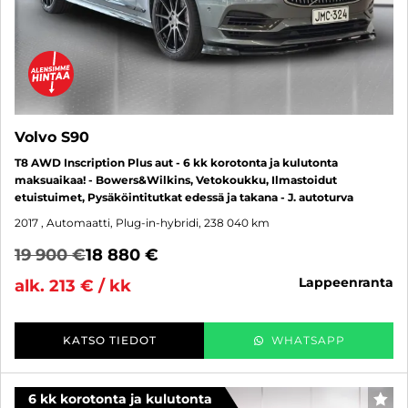
Volvo S90
T8 AWD Inscription Plus aut - 6 kk korotonta ja kulutonta
maksuaikaa! - Bowers&Wilkins, Vetokoukku, Ilmastoidut
etuistuimet, Pysäköintitutkat edessä ja takana - J. autoturva
2017
, Automaatti, Plug-in-hybridi, 238 040 km
19 900 €
18 880 €
lappeenranta
alk. 213 € / kk
KATSO TIEDOT
WHATSAPP
6 kk korotonta ja kulutonta
SUO