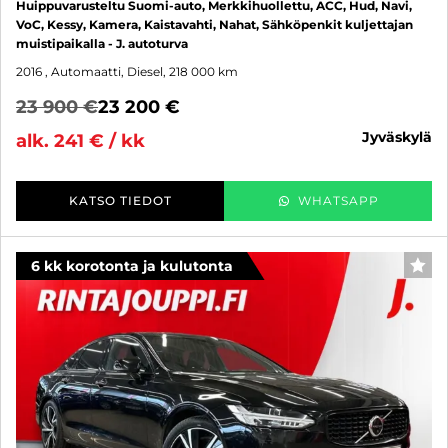
Huippuvarusteltu Suomi-auto, Merkkihuollettu, ACC, Hud, Navi,
VoC, Kessy, Kamera, Kaistavahti, Nahat, Sähköpenkit kuljettajan
muistipaikalla - J. autoturva
2016
, Automaatti, Diesel, 218 000 km
23 900 €
23 200 €
jyväskylä
alk. 241 € / kk
KATSO TIEDOT
WHATSAPP
6 kk korotonta ja kulutonta
SUO