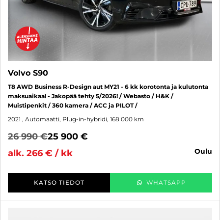
Volvo S90
T8 AWD Business R-Design aut MY21 - 6 kk korotonta ja kulutonta
maksuaikaa! - Jakopää tehty 5/2026! / Webasto / H&K /
Muistipenkit / 360 kamera / ACC ja PILOT /
2021
, Automaatti, Plug-in-hybridi, 168 000 km
26 990 €
25 900 €
oulu
alk. 266 € / kk
KATSO TIEDOT
WHATSAPP