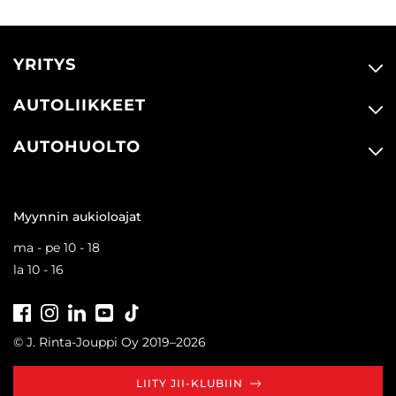
YRITYS
AUTOLIIKKEET
AUTOHUOLTO
Myynnin aukioloajat
ma - pe 10 - 18
la 10 - 16
Facebook
Instagram
LinkedIn
Youtube
Tiktok
© J. Rinta-Jouppi Oy 2019–2026
LIITY JII-KLUBIIN