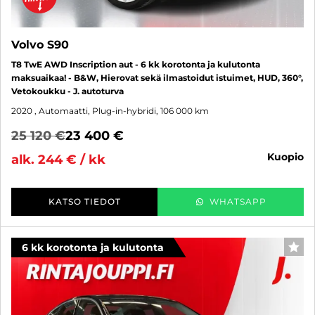
Volvo S90
T8 TwE AWD Inscription aut - 6 kk korotonta ja kulutonta
maksuaikaa! - B&W, Hierovat sekä ilmastoidut istuimet, HUD, 360°,
Vetokoukku - J. autoturva
2020
, Automaatti, Plug-in-hybridi, 106 000 km
25 120 €
23 400 €
kuopio
alk. 244 € / kk
KATSO TIEDOT
WHATSAPP
6 kk korotonta ja kulutonta
SUO