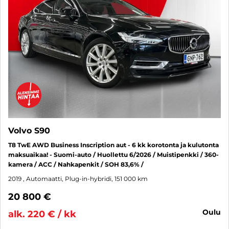
Volvo S90
T8 TwE AWD Business Inscription aut - 6 kk korotonta ja kulutonta
maksuaikaa! - Suomi-auto / Huollettu 6/2026 / Muistipenkki / 360-
kamera / ACC / Nahkapenkit / SOH 83,6% /
2019
, Automaatti, Plug-in-hybridi, 151 000 km
20 800 €
oulu
alk. 220 € / kk