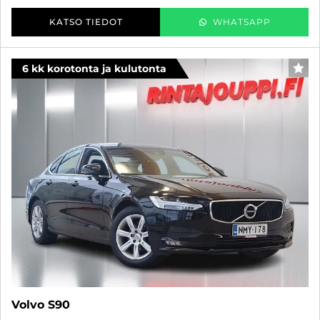
KATSO TIEDOT
WHATSAPP
6 kk korotonta ja kulutonta
SUO
Volvo S90