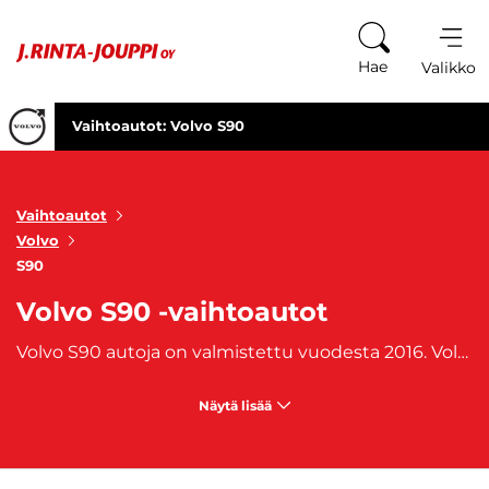
Siirry sisältöön
Hae
Valikko
Vaihtoautot: Volvo S90
Vaihtoautot
Volvo
S90
Volvo S90 -vaihtoautot
Volvo S90 autoja on valmistettu vuodesta 2016. Volvo S90 -vaihtoautot ovat tunnettuja elegantista muotilusta, huippuluokan turvallisuudesta ja erinomaisesta suorituskyvystä. S90 onkin Volvon sedan-mallisten autojen lippulaiva malli. Volvo S90 -vaihtoauto on täydellinen valinta, jos arvostat erittäin laaduksta ajokokemusta ja tyylikästä ulkonäköä. S90 -vaihtoautot ovat myös yllättävän tilavia sedan-mallisiksi autoiksi. Volvo S90 -vaihtoautoista löytyy myös tehoa, valitsit sitten dieselin tai esimerkiksi plug-in hybridin.
Näytä lisää