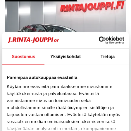
Suostumus
Yksityiskohdat
Tietoja
Parempaa autokauppaa evästeillä
Käytämme evästeitä parantaaksemme sivustomme
käyttökokemusta ja palveluntasoa. Evästeillä
Volvo S90
varmistamme sivuston toimivuuden sekä
D5 AWD Business Inscription aut - 6 kk korotonta ja kulutonta
mahdollistamme sinulle räätälöidympien sisältöjen ja
maksuaikaa! - Upea Suomi-auto, Ei Ad-Blueta, Neliveto, Adapt.
vakkari, Pa-Lämmitin, VoC, HUD, Kamera, Sähkötoiminen
tarjousten vastaanottamisen. Evästeitä käytetään myös
takaluukku - J. autoturva
sosiaalisen median ominaisuuksien tukemiseen sekä
2017
, Automaatti, Diesel, 210 000 km
kävijämäärän analysointiin meidän ja kumppaniemme