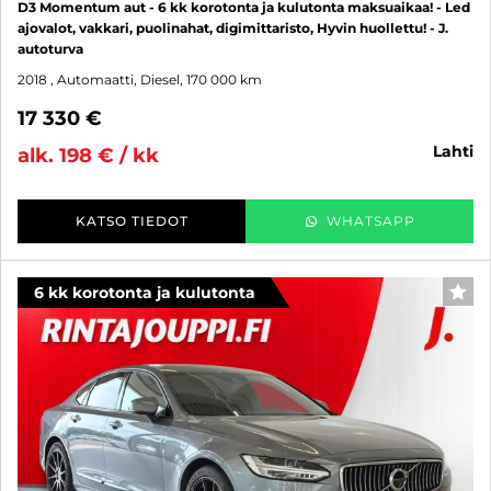
D3 Momentum aut - 6 kk korotonta ja kulutonta maksuaikaa! - Led
ajovalot, vakkari, puolinahat, digimittaristo, Hyvin huollettu! - J.
autoturva
2018
, Automaatti, Diesel, 170 000 km
17 330 €
lahti
alk. 198 € / kk
KATSO TIEDOT
WHATSAPP
6 kk korotonta ja kulutonta
SUO