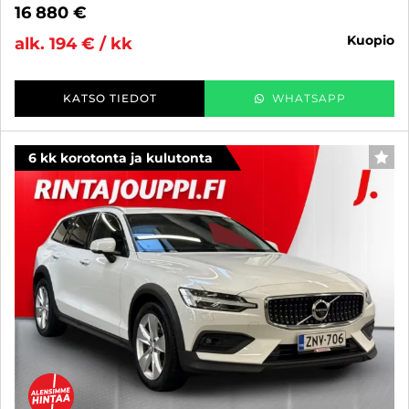
16 880 €
kuopio
alk. 194 € / kk
KATSO TIEDOT
WHATSAPP
6 kk korotonta ja kulutonta
SUO