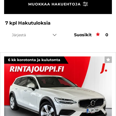
MUOKKAA HAKUEHTOJA
7
kpl
Hakutuloksia
Suosikit
Suos
0
Järjestä
6 kk korotonta ja kulutonta
SUO