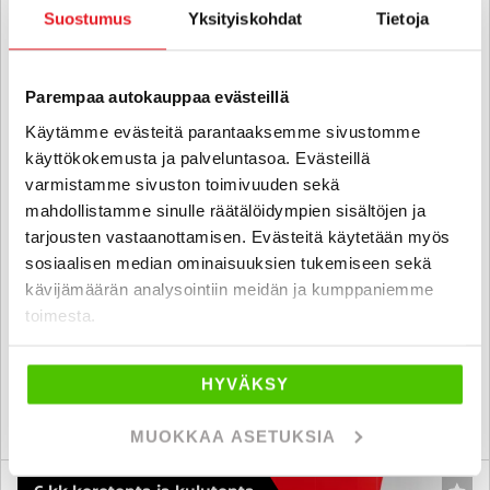
Suostumus
Yksityiskohdat
Tietoja
Parempaa autokauppaa evästeillä
Käytämme evästeitä parantaaksemme sivustomme
käyttökokemusta ja palveluntasoa. Evästeillä
varmistamme sivuston toimivuuden sekä
Volvo V60 Cross Country
mahdollistamme sinulle räätälöidympien sisältöjen ja
D4 AWD aut - 6 kk korotonta ja kulutonta maksuaikaa! - Neliveto,
tarjousten vastaanottamisen. Evästeitä käytetään myös
Webasto, Vetokoukku, Huoltokirja, Pilot assist - J. autoturva
sosiaalisen median ominaisuuksien tukemiseen sekä
2019
, Automaatti, Diesel, 217 000 km
kävijämäärän analysointiin meidän ja kumppaniemme
toimesta.
22 880 €
22 490 €
jyväskylä
alk. 235 € / kk
HYVÄKSY
KATSO TIEDOT
WHATSAPP
MUOKKAA ASETUKSIA