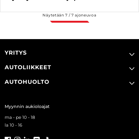
Näytetään
7
/
7
ajoneuvoa
YRITYS
AUTOLIIKKEET
AUTOHUOLTO
Myynnin aukioloajat
ma - pe 10 - 18
la 10 - 16