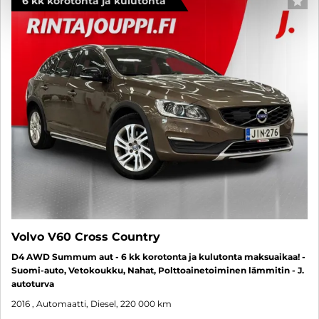
6 kk korotonta ja kulutonta
SUO
Volvo V60 Cross Country
D4 AWD Summum aut - 6 kk korotonta ja kulutonta maksuaikaa! -
Suomi-auto, Vetokoukku, Nahat, Polttoainetoiminen lämmitin - J.
autoturva
2016
, Automaatti, Diesel, 220 000 km