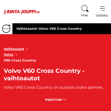
Siirry sisältöön
Hae
Valikko
Vaihtoautot: Volvo V60 Cross Country
Vaihtoautot
Volvo
V60 Cross Country
Volvo V60 Cross Country -
vaihtoautot
Volvo V60 Cross Country on suosittu koko perheen auto korotetulla maavaralla. Tilava ja turvallinen henkilöauto on sisarmalli
Näytä lisää