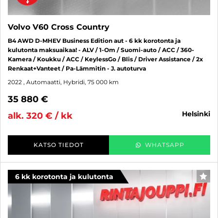
Volvo V60 Cross Country
B4 AWD D-MHEV Business Edition aut - 6 kk korotonta ja
kulutonta maksuaikaa! - ALV / 1-Om / Suomi-auto / ACC / 360-
Kamera / Koukku / ACC / KeylessGo / Blis / Driver Assistance / 2x
Renkaat+Vanteet / Pa-Lämmitin - J. autoturva
2022
, Automaatti, Hybridi, 75 000 km
35 880 €
helsinki
alk. 320 € / kk
KATSO TIEDOT
WHATSAPP
6 kk korotonta ja kulutonta
SUO