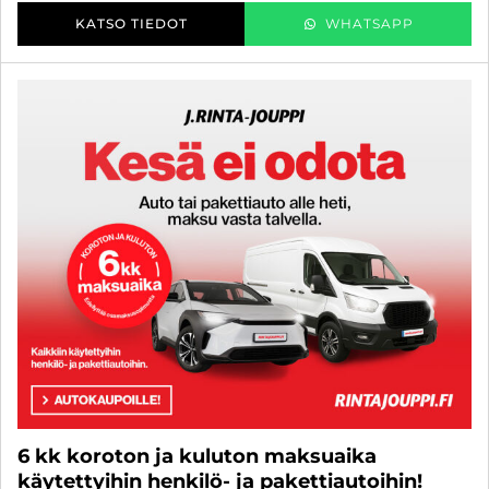
KATSO TIEDOT
WHATSAPP
6 kk koroton ja kuluton maksuaika
käytettyihin henkilö- ja pakettiautoihin!