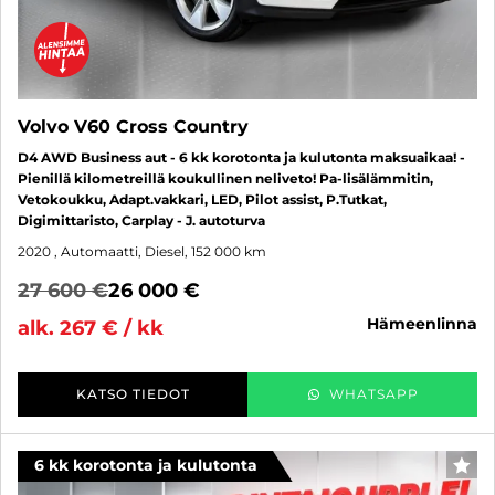
Volvo V60 Cross Country
D4 AWD Business aut - 6 kk korotonta ja kulutonta maksuaikaa! -
Pienillä kilometreillä koukullinen neliveto! Pa-lisälämmitin,
Vetokoukku, Adapt.vakkari, LED, Pilot assist, P.Tutkat,
Digimittaristo, Carplay - J. autoturva
2020
, Automaatti, Diesel, 152 000 km
27 600 €
26 000 €
hämeenlinna
alk. 267 € / kk
KATSO TIEDOT
WHATSAPP
6 kk korotonta ja kulutonta
SUO