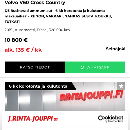
Volvo V60 Cross Country
D3 Business Summum aut - 6 kk korotonta ja kulutonta
maksuaikaa! - XENON, VAKKARI, NAHKASISUSTA, KOUKKU,
TUTKAT!!
2015
, Automaatti, Diesel, 320 000 km
10 800 €
seinäjoki
alk. 135 € / kk
KATSO TIEDOT
WHATSAPP
6 kk korotonta ja kulutonta
SUO