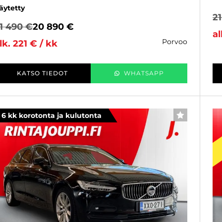
äytetty
2
1 490 €
20 890 €
al
porvoo
lk. 221 € / kk
KATSO TIEDOT
WHATSAPP
6 kk korotonta ja kulutonta
SUOSIKKI