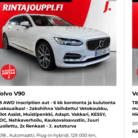
olvo V90
V
8 AWD Inscription aut - 6 kk korotonta ja kulutonta
T8
aksuaikaa! - Jakohihna Vaihdettu! Vetokoukku,
ma
ilot Assist, Muistipenkki, Adapt. Vakkari, KESSY,
Hi
OC, Nahkaverhoilu, Kaukovaloavustin, Juuri
20
uollettu, 2x Renkaat - J. autoturva
Kä
018
, Automaatti, Plug-in-hybridi, 129 000 km