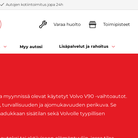
Autojen kotiintoimitus jopa 24h
Varaa huolto
Toimipisteet
t
Lisäpalvelut ja rahoitus
Myy autosi
illa myynnissä olevat käytetyt Volvo V90 -vaihtoautot.
 turvallisuuden ja ajomukavuuden perikuva. Se
aadukkaan sisätilan sekä Volvolle tyypillisen