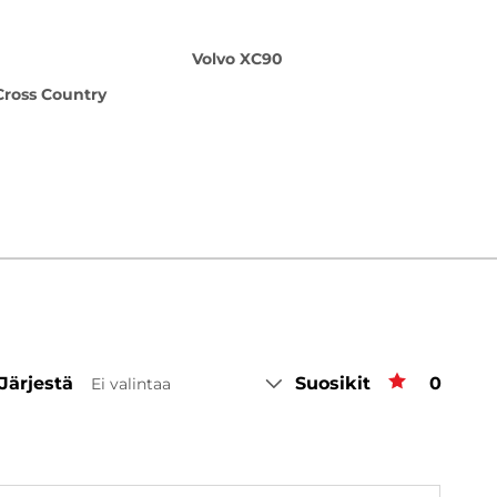
Volvo XC90
Cross Country
0
0
0
Järjestä
Suosikit
Suosiki
0
Ei valintaa