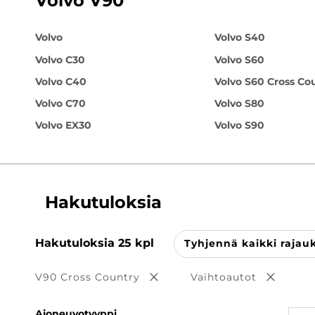
Volvo V90
Volvo
Volvo S40
Volvo C30
Volvo S60
Volvo C40
Volvo S60 Cross Co
Volvo C70
Volvo S80
Volvo EX30
Volvo S90
Hakutuloksia
Hakutuloksia
25
kpl
Tyhjennä kaikki rajau
V90 Cross Country
Vaihtoautot
Poista valinta
Poista v
Ajoneuvotyyppi