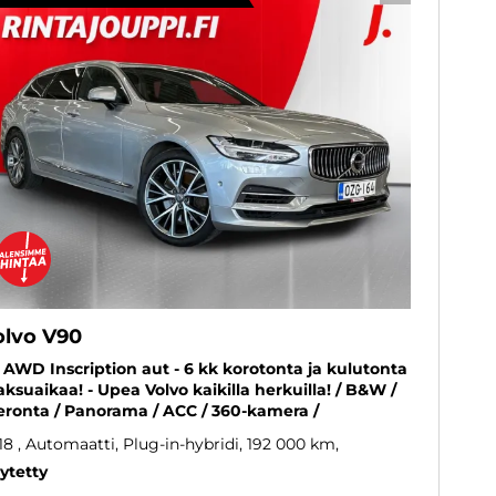
olvo V90
 AWD Inscription aut - 6 kk korotonta ja kulutonta
ksuaikaa! - Upea Volvo kaikilla herkuilla! / B&W /
eronta / Panorama / ACC / 360-kamera /
18
, Automaatti, Plug-in-hybridi, 192 000 km
ytetty