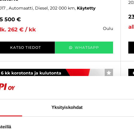
20
017
, Automaatti, Diesel, 202 000 km
Käytetty
2
5 500 €
al
oulu
lk. 262 € / kk
KATSO TIEDOT
WHATSAPP
6 kk korotonta ja kulutonta
SUOSIKKI
Yksityiskohdat
eillä