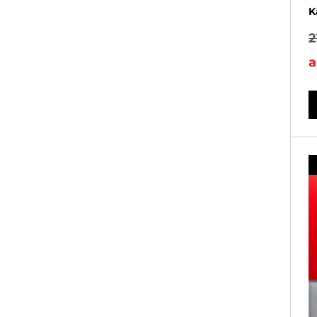
K
2
a