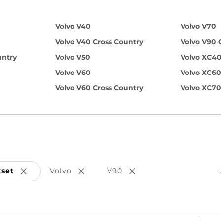
Volvo V40
Volvo V70
Volvo V40 Cross Country
Volvo V90 
untry
Volvo V50
Volvo XC4
Volvo V60
Volvo XC6
Volvo V60 Cross Country
Volvo XC7
kset
Volvo
V90
Poista valinta
Poista valinta
Poista valinta
alinta