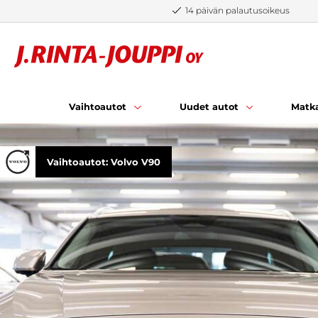
Siirry sisältöön
14 päivän palautusoikeus
Vaihtoautot
Uudet autot
Matka
Vaihtoautot: Volvo V90