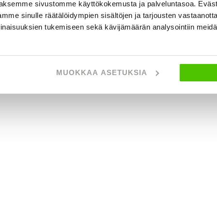
aksemme sivustomme käyttökokemusta ja palveluntasoa. Eväst
mme sinulle räätälöidympien sisältöjen ja tarjousten vastaanott
inaisuuksien tukemiseen sekä kävijämäärän analysointiin mei
MUOKKAA ASETUKSIA