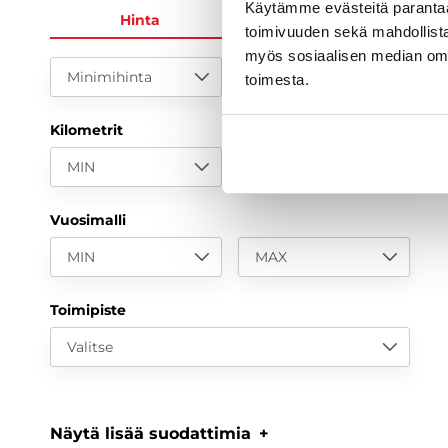
Käytämme evästeitä paranta
Hinta
KK-erä
toimivuuden sekä mahdollista
myös sosiaalisen median om
Minimihinta
Maksimihinta
toimesta.
Kilometrit
MIN
MAX
Vuosimalli
MIN
MAX
Toimipiste
Valitse
Näytä lisää suodattimia