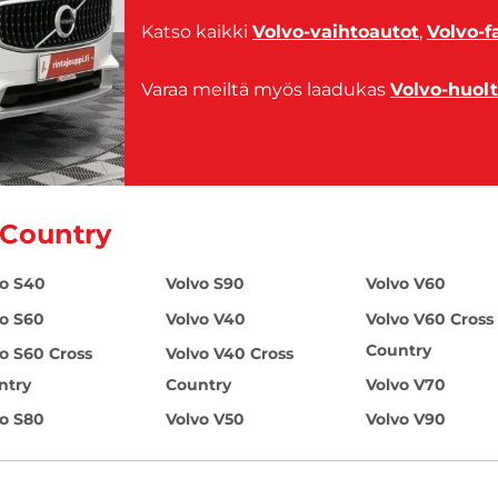
Katso kaikki
Volvo-vaihtoautot
,
Volvo-f
Varaa meiltä myös laadukas
Volvo-huol
 Country
vo S40
Volvo S90
Volvo V60
vo S60
Volvo V40
Volvo V60 Cross
Country
o S60 Cross
Volvo V40 Cross
ntry
Country
Volvo V70
vo S80
Volvo V50
Volvo V90