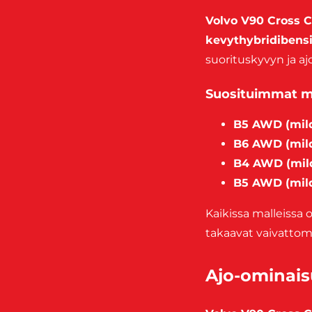
Volvo V90 Cross 
kevythybridibensi
suorituskyvyn ja 
Suosituimmat m
B5 AWD (mild
B6 AWD (mild
B4 AWD (mild
B5 AWD (mild
Kaikissa malleissa
takaavat vaivattom
Ajo-ominais