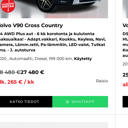
olvo V90 Cross Country
V
4 AWD Plus aut - 6 kk korotonta ja kulutonta
D5
aksuaikaa! - Adapt.vakkari, Koukku, Keyless, Navi,
HU
amera, Lämm.ratti, Pa-lämmitin, LED-valot, Tutkat
ma
ms. - J. autoturva
Ko
au
020
, Automaatti, Diesel, 199 000 km
Käytetty
20
8 480 €
27 480 €
2
raisio
lk. 265 € / kk
al
KATSO TIEDOT
WHATSAPP