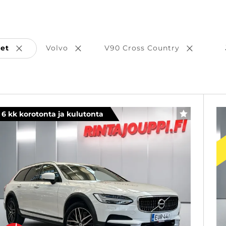
set
Volvo
V90 Cross Country
Poista valinta
Poista valinta
Poista va
6 kk korotonta ja kulutonta
SUOSIKKI