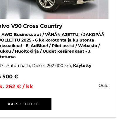
olvo V90 Cross Country
 AWD Business aut / VÄHÄN AJETTU! / JAKOPÄÄ
OLLETTU 2025 - 6 kk korotonta ja kulutonta
ksuaikaa! - Ei AdBlue! / Pilot assist / Webasto /
ukku / Huoltokirja / Uudet kesärenkaat - J.
toturva
17
, Automaatti, Diesel, 202 000 km
Käytetty
5 500 €
oulu
k. 262 € / kk
KATSO TIEDOT