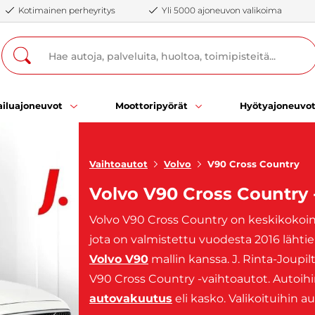
Kotimainen perheyritys
Yli 5000 ajoneuvon valikoima
iluajoneuvot
Moottoripyörät
Hyötyajoneuvo
Vaihtoautot
Volvo
V90 Cross Country
Volvo V90 Cross Country 
Volvo V90 Cross Country on keskikokoine
jota on valmistettu vuodesta 2016 lähtie
Volvo V90
mallin kanssa. J. Rinta-Joupi
V90 Cross Country -vaihtoautot. Autoihi
autovakuutus
eli kasko. Valikoituihin a