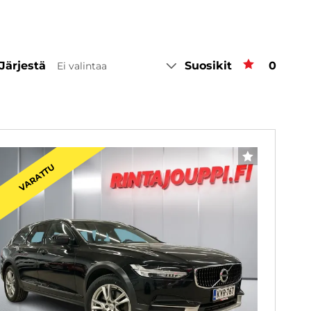
Järjestä
Suosikit
Suosiki
0
Ei valintaa
linta
SUOSIKKI
VARATTU