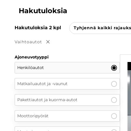
Hakutuloksia
Hakutuloksia
2
kpl
Tyhjennä kaikki rajauk
Vaihtoautot
Poista valinta
Ajoneuvotyyppi
Henkilöautot
Matkailuautot ja -vaunut
Pakettiautot ja kuorma-autot
Moottoripyörät