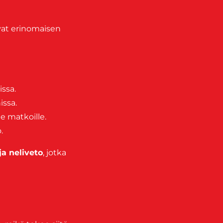
avat erinomaisen
ssa.
issa.
le matkoille.
.
a neliveto
, jotka