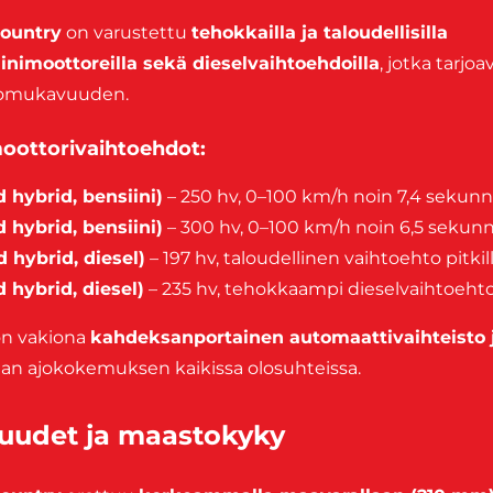
Country
on varustettu
tehokkailla ja taloudellisilla
inimoottoreilla sekä dieselvaihtoehdoilla
, jotka tarjo
ajomukavuuden.
oottorivaihtoehdot:
 hybrid, bensiini)
– 250 hv, 0–100 km/h noin 7,4 sekunni
 hybrid, bensiini)
– 300 hv, 0–100 km/h noin 6,5 sekunn
 hybrid, diesel)
– 197 hv, taloudellinen vaihtoehto pitkil
 hybrid, diesel)
– 235 hv, tehokkaampi dieselvaihtoehto
 on vakiona
kahdeksanportainen automaattivaihteisto j
an ajokokemuksen kaikissa olosuhteissa.
uudet ja maastokyky