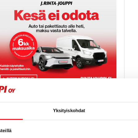
 kk koroton ja kuluton maksuaika
äytettyihin henkilö- ja pakettiautoihin!
Yksityiskohdat
Näytetään
2
/
2
ajo
eillä