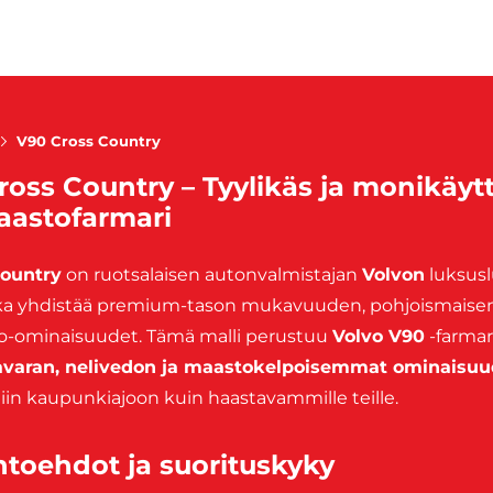
V90 Cross Country
ross Country – Tyylikäs ja monikäyt
astofarmari
Country
on ruotsalaisen autonvalmistajan
Volvon
luksus
oka yhdistää premium-tason mukavuuden, pohjoismaisen 
o-ominaisuudet. Tämä malli perustuu
Volvo V90
-farmar
aran, nelivedon ja maastokelpoisemmat ominaisuu
iin kaupunkiajoon kuin haastavammille teille.
htoehdot ja suorituskyky