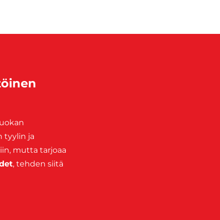
töinen
luokan
tyylin ja
iin, mutta tarjoaa
det
, tehden siitä