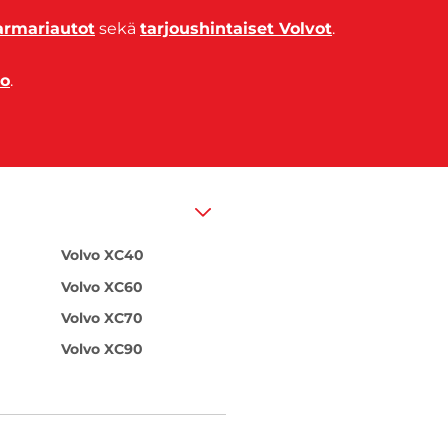
armariautot
sekä
tarjoushintaiset Volvot
.
to
.
Volvo XC40
Volvo XC60
Volvo XC70
Volvo XC90