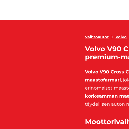
Vaihtoautot
Volvo
Volvo V90 C
premium-ma
Volvo V90 Cross 
maastofarmari
, j
erinomaiset maast
korkeamman maav
täydellisen auton n
Moottorivai