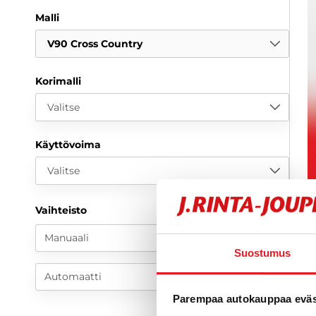
Malli
V90 Cross Country
Korimalli
Valitse
Käyttövoima
Valitse
Vaihteisto
6
k
Manuaali
Suostumus
Automaatti
Parempaa autokauppaa eväst