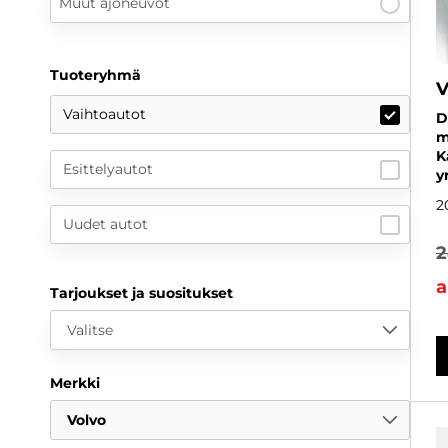
Muut ajoneuvot
Tuoteryhmä
V
Vaihtoautot
D
m
K
Esittelyautot
y
2
Uudet autot
2
a
Tarjoukset ja suositukset
Valitse
Merkki
Volvo