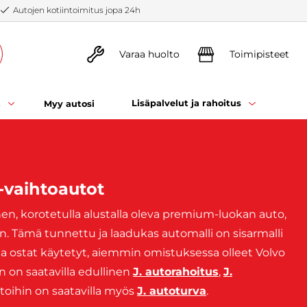
Autojen kotiintoimitus jopa 24h
Varaa huolto
Toimipisteet
t
Lisäpalvelut ja rahoitus
Myy autosi
-vaihtoautot
n, korotetulla alustalla oleva premium-luokan auto,
n. Tämä tunnettu ja laadukas automalli on sisarmalli
lta ostat käytetyt, aiemmin omistuksessa olleet Volvo
n on saatavilla edullinen
J. autorahoitus
,
J.
utoihin on saatavilla myös
J. autoturva
.