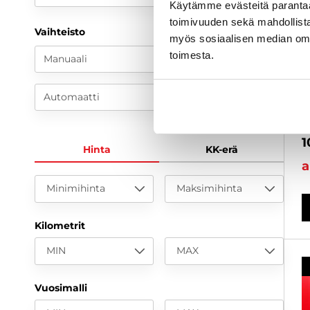
Käytämme evästeitä paranta
toimivuuden sekä mahdollista
Vaihteisto
F
myös sosiaalisen median om
toimesta.
1
Manuaali
k
ä
K
Automaatti
2
1
Hinta
KK-erä
a
Minimihinta
Maksimihinta
Kilometrit
MIN
MAX
Vuosimalli