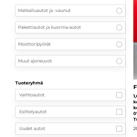
Matkailuautot ja -vaunut
Pakettiautot ja kuorma-autot
Moottoripyörät
Muut ajoneuvot
Tuoteryhmä
F
Vaihtoautot
1
k
k
Esittelyautot
0
T
Uudet autot
2