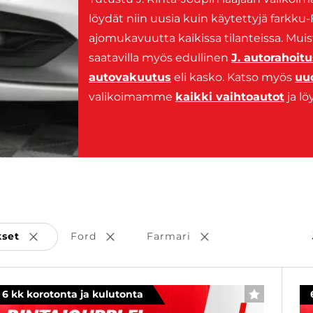
löydät niin uusia kuin käytettyjä farkku-
ajomukavuutta kaikissa tilanteissa. Mu
saatavilla myös edullinen
J. autorahoitu
autovakuutus
eli kasko. Katso myös
uu
valikoimamme
kaikki vaihtoautot
ja l
kset
Ford
Farmari
Poista valinta
Poista valinta
Poista valinta
6 kk korotonta ja kulutonta
SUOSIKKI