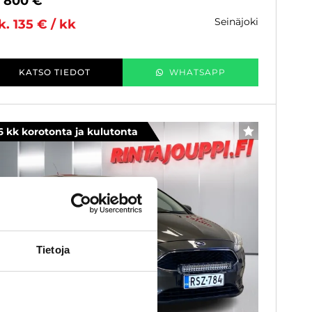
0 800 €
seinäjoki
k. 135 € / kk
KATSO TIEDOT
WHATSAPP
6 kk korotonta ja kulutonta
SUOSIKKI
Tietoja