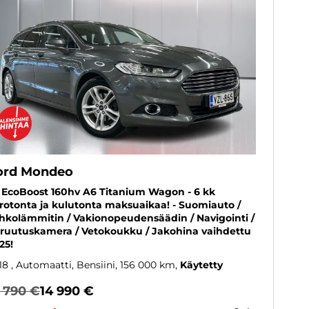
ord Mondeo
5 EcoBoost 160hv A6 Titanium Wagon - 6 kk
rotonta ja kulutonta maksuaikaa! - Suomiauto /
hkolämmitin / Vakionopeudensäädin / Navigointi /
ruutuskamera / Vetokoukku / Jakohina vaihdettu
25!
18
, Automaatti, Bensiini, 156 000 km
Käytetty
5 790 €
14 990 €