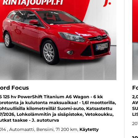
ord Focus
F
,6 125 hv PowerShift Titanium A6 Wagon - 6 kk
2,
orotonta ja kulutonta maksuaikaa! - 1,6l moottorilla,
AW
ohtuullisilla kilometreillä! Suomi-auto, Katsastettu
SU
7/2026, Lohkolämmitin ja sisäpistoke, Vetokoukku,
LI
utkat taakse - J. autoturva
20
014
, Automaatti, Bensiini, 71 200 km
Käytetty