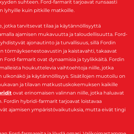
yyden suhteen. Ford-farmarit tarjoavat runsaasti
 lyhyille kuin pitkille matkoille.
e, jotka tarvitsevat tilaa ja käytännöllisyyttä
samalla ajamisen mukavuutta ja taloudellisuutta. Ford-
 yhdistyvät ajonautinto ja turvallisuus, sillä Fordin
en törmäyksenestoavustin ja kaistavahti, takaavat
Ford-farmarit ovat dynaamisia ja tyylikkäitä. Fordin
alleista houkuttelevia vaihtoehtoja niille, jotka
n ulkonäkö ja käytännöllisyys. Sisätilojen muotoilu on
t mukavan ja tilavan matkustuskokemuksen kaikille
ridit
ovat erinomaisen valinnan niille, jotka haluavat
Fordin hybridi-farmarit tarjoavat loistavaa
vät ajamisen ympäristövaikutuksia, mutta eivät tingi
maan Ford-farmareita ja löydä omasi. Valikoimastamme