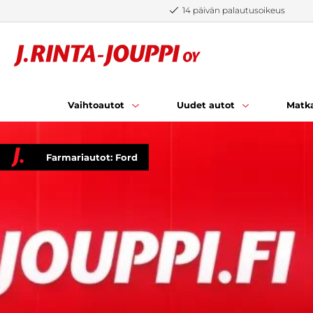
Siirry sisältöön
14 päivän palautusoikeus
Vaihtoautot
Uudet autot
Matka
Farmariautot: Ford