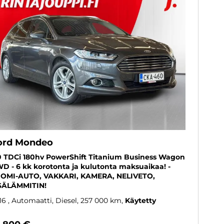
ord Mondeo
0 TDCi 180hv PowerShift Titanium Business Wagon
D - 6 kk korotonta ja kulutonta maksuaikaa! -
OMI-AUTO, VAKKARI, KAMERA, NELIVETO,
SÄLÄMMITIN!
16
, Automaatti, Diesel, 257 000 km
Käytetty