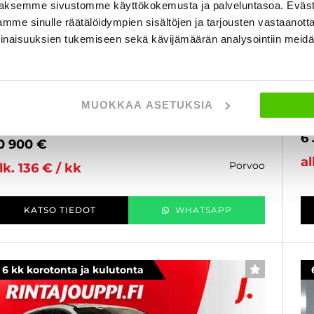
aksemme sivustomme käyttökokemusta ja palveluntasoa. Eväst
mme sinulle räätälöidympien sisältöjen ja tarjousten vastaanott
ord Focus
F
inaisuuksien tukemiseen sekä kävijämäärän analysointiin mei
,0 EcoBoost 125hv A8 Titanium Wagon - 6 kk
1,
orotonta ja kulutonta maksuaikaa! - ACC, B&O
kk
änentoisto, Ratinlämmitin, Navi, P-Kamera,
Mo
oukku, HUD - J. autoturva
20
MUOKKAA ASETUKSIA
019
, Automaatti, Bensiini, 148 000 km
Käytetty
6
0 900 €
al
porvoo
lk. 136 € / kk
KATSO TIEDOT
WHATSAPP
6 kk korotonta ja kulutonta
SUOSIKKI