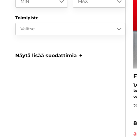
MIN
MAX
Toimipiste
Valitse
Näytä lisää suodattimia
F
1
k
v
2
8
a