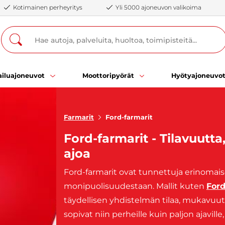
Kotimainen perheyritys
Yli 5000 ajoneuvon valikoima
iluajoneuvot
Moottoripyörät
Hyötyajoneuvo
Farmarit
Ford-farmarit
Ford-farmarit - Tilavuutt
ajoa
Ford-farmarit ovat tunnettuja erinomais
monipuolisuudestaan. Mallit kuten
For
täydellisen yhdistelmän tilaa, mukavuutt
sopivat niin perheille kuin paljon ajavill