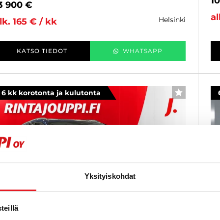
1
3 900 €
al
helsinki
lk. 165 € / kk
KATSO TIEDOT
WHATSAPP
6 kk korotonta ja kulutonta
SUOSIKKI
Yksityiskohdat
eillä