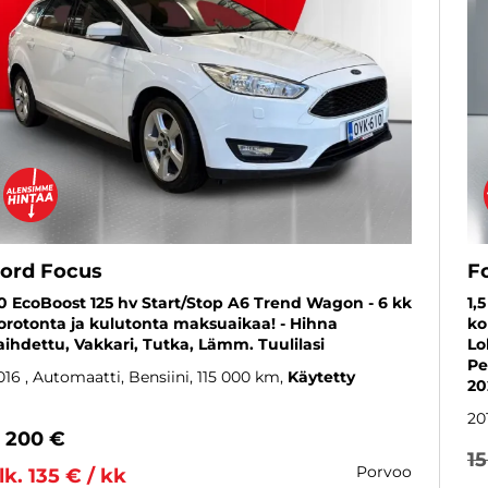
ord Focus
F
,0 EcoBoost 125 hv Start/Stop A6 Trend Wagon - 6 kk
1,
orotonta ja kulutonta maksuaikaa! - Hihna
ko
aihdettu, Vakkari, Tutka, Lämm. Tuulilasi
Lo
Pe
016
, Automaatti, Bensiini, 115 000 km
Käytetty
20
20
 200 €
1
porvoo
lk. 135 € / kk