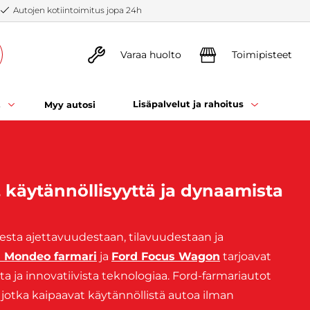
Autojen kotiintoimitus jopa 24h
Varaa huolto
Toimipisteet
t
Lisäpalvelut ja rahoitus
Myy autosi
a, käytännöllisyyttä ja dynaamista
esta ajettavuudestaan, tilavuudestaan ja
d Mondeo farmari
ja
Ford Focus Wagon
tarjoavat
a ja innovatiivista teknologiaa. Ford-farmariautot
e, jotka kaipaavat käytännöllistä autoa ilman