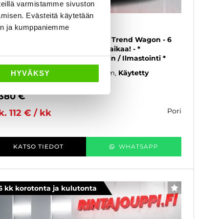
eillä varmistamme sivuston
amisen. Evästeitä käytetään
ord Focus
dän ja kumppaniemme
0 EcoBoost 125 hv Start/Stop M6 Trend Wagon - 6
 korotonta ja kulutonta maksuaikaa! - *
ottorinlämmitin / Sadetunnistin / Ilmastointi *
17
, Manuaali, Bensiini, 145 000 km
Käytetty
HYVÄKSY
 380 €
pori
k. 112 € / kk
KATSO TIEDOT
WHATSAPP
6 kk korotonta ja kulutonta
SUOSIKKI