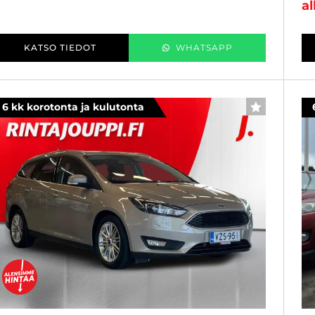
al
KATSO TIEDOT
WHATSAPP
6 kk korotonta ja kulutonta
SUOSIKKI