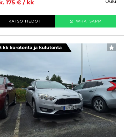
oulu
k. 175 € / kk
KATSO TIEDOT
WHATSAPP
6 kk korotonta ja kulutonta
SUOSIKKI