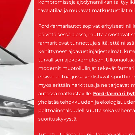
kompromisseja ajodynamiikan tai tyylikk
tavaratilaa ja mukavat matkustustilat niin
Ford-farmariautot sopivat erityisesti niill
päivittäisessä ajossa, mutta arvostavat 
farmarit ovat tunnettuja siitä, että niissä
kehittyneet ajoavustinjärjestelmät, kut
turvallisen ajokokemuksen. Ulkonäöltään 
modernit muotoilulinjat tekevät farmarim
etsivät autoa, jossa yhdistyvät sporttine
myös erittäin harkittua, ja ne tarjoava
autossa matkustaville.
Ford-farmari hyb
yhdistää tehokkuuden ja ekologisuuden. 
polttoainetaloudellisuutta sekä vähentä
suorituskyvystä.
Tutustu J. Rinta-Joupin laajaan valikoi