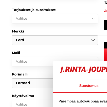
1
Tarjoukset ja suositukset
a
Valitse
Merkki
Ford
Malli
Valitse
Korimalli
Farmari
Suostumus
Käyttövoima
Parempaa autokauppaa eväst
Valitse