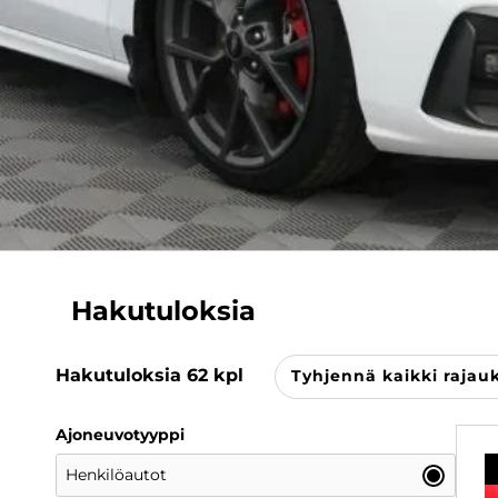
Hakutuloksia
Hakutuloksia
62
kpl
Tyhjennä kaikki rajau
Ajoneuvotyyppi
Henkilöautot