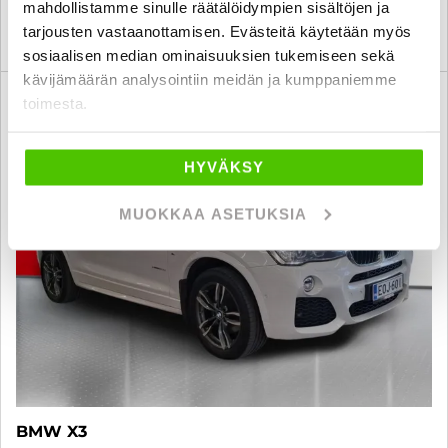
mahdollistamme sinulle räätälöidympien sisältöjen ja
tarjousten vastaanottamisen. Evästeitä käytetään myös
KATSO TIEDOT
WHATSAPP
sosiaalisen median ominaisuuksien tukemiseen sekä
kävijämäärän analysointiin meidän ja kumppaniemme
6 kk korotonta ja kulutonta
toimesta.
SUO
HYVÄKSY
MUOKKAA ASETUKSIA
BMW X3