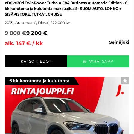
xDrive20d TwinPower Turbo A E84 Business Automatic Edition - 6
kk korotonta ja kulutonta maksuaikaa! - SUOMIAUTO, LOHKO +
SISÄPISTOKE, TUTKAT, CRUISE
2013
, Automaatti, Diesel, 222 000 km
9 800 €
9 200 €
seinäjoki
alk. 147 € / kk
KATSO TIEDOT
WHATSAPP
6 kk korotonta ja kulutonta
SUO