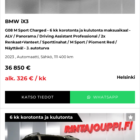
BMW iX3
G08 M Sport Charged - 6 kk korotonta ja kulutonta maksuaikaa! -
ALV / Panorama / Driving Assistant Professional / 2x
Renkaat+Vanteet / Sporttinahat / M Sport / Pioment Red /
Näyttävä! - J. autoturva
2023
, Automaatti, Sähkö, 111 400 km
36 850 €
helsinki
alk. 326 € / kk
KATSO TIEDOT
WHATSAPP
6 kk korotonta ja kulutonta
SUO