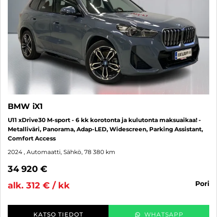
BMW iX1
U11 xDrive30 M-sport - 6 kk korotonta ja kulutonta maksuaikaa! -
Metalliväri, Panorama, Adap-LED, Widescreen, Parking Assistant,
Comfort Access
2024
, Automaatti, Sähkö, 78 380 km
34 920 €
pori
alk. 312 € / kk
KATSO TIEDOT
WHATSAPP