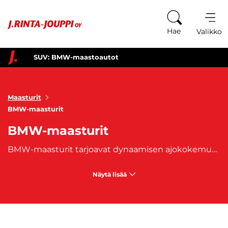
Siirry sisältöön
Hae
Valikko
SUV: BMW-maastoautot
Maasturit
BMW-maasturit
BMW-maasturit
BMW-maasturit tarjoavat dynaamisen ajokokemuksen, jossa yhdistyvät premium-tason teknologia ja urheilullisuus. BMW SUV -mallit ovat täydellisiä niille, jotka haluavat auton, joka tuntuu suorituskykyiseltä maanteillä mutta pystyy myös haastavampiin olosuhteisiin. Näistä autoista huokuu voimaa ja tarkkuutta.
Näytä lisää