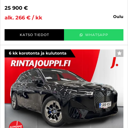
25 900 €
oulu
alk. 266 € / kk
KATSO TIEDOT
WHATSAPP
6 kk korotonta ja kulutonta
SUO