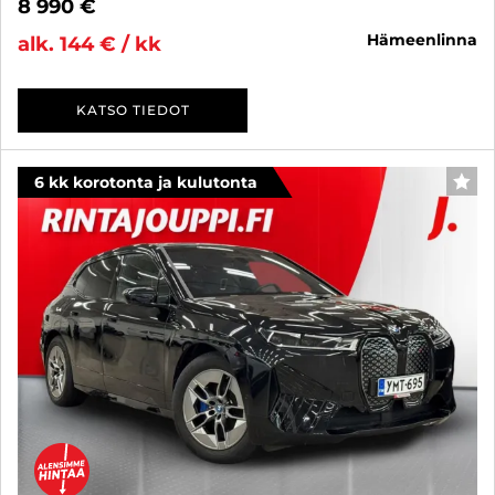
8 990 €
hämeenlinna
alk. 144 € / kk
KATSO TIEDOT
6 kk korotonta ja kulutonta
SUO