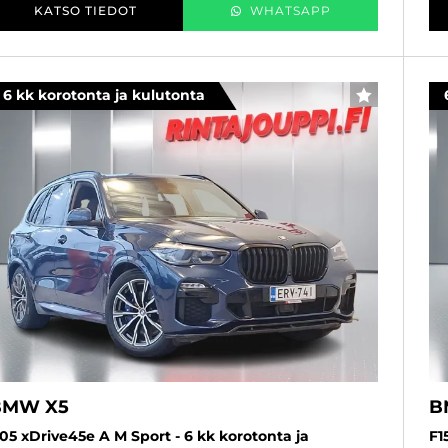
KATSO TIEDOT
WHATSAPP
6 kk korotonta ja kulutonta
SUOSIKKI
BMW X5
B
05 xDrive45e A M Sport - 6 kk korotonta ja
F1