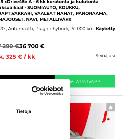
5 xDrive45e A - 6 kk korotonta ja kulutonta
ksuaikaa! - SUOMIAUTO, KOUKKU,
APT.VAKKARI, VAALEAT NAHAT, PANORAAMA,
MAJOUSET, NAVI, METALLIVÄRI!
20
, Automaatti, Plug-in-hybridi, 151 000 km
Käytetty
7 290 €
36 700 €
seinäjoki
k. 325 € / kk
KATSO TIEDOT
WHATSAPP
6 kk korotonta ja kulutonta
SUOSIKKI
Tietoja