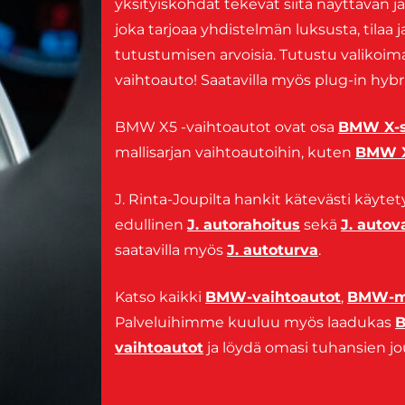
yksityiskohdat tekevät siitä näyttävän 
joka tarjoaa yhdistelmän luksusta, tila
tutustumisen arvoisia. Tutustu valikoima
vaihtoauto! Saatavilla myös plug-in hybr
BMW X5 -vaihtoautot ovat osa
BMW X-s
mallisarjan vaihtoautoihin, kuten
BMW 
J. Rinta-Joupilta hankit kätevästi käytet
edullinen
J. autorahoitus
sekä
J. auto
saatavilla myös
J. autoturva
.
Katso kaikki
BMW-vaihtoautot
,
BMW-ma
Palveluihimme kuuluu myös laadukas
B
vaihtoautot
ja löydä omasi tuhansien jo