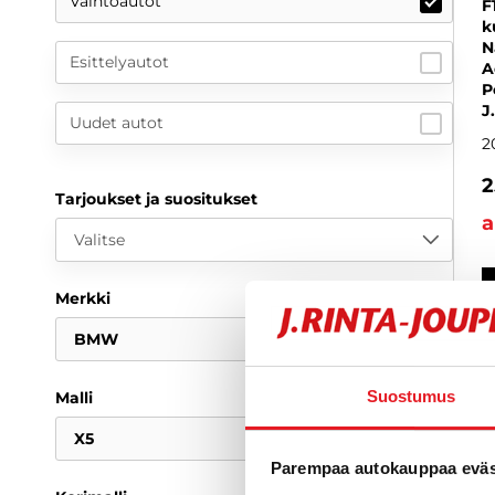
Vaihtoautot
F
k
N
Esittelyautot
A
P
J
Uudet autot
2
2
Tarjoukset ja suositukset
a
Valitse
Merkki
BMW
Suostumus
Malli
X5
Parempaa autokauppaa eväst