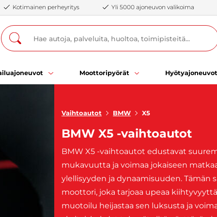
Kotimainen perheyritys
Yli 5000 ajoneuvon valikoima
iluajoneuvot
Moottoripyörät
Hyötyajoneuvo
Vaihtoautot
BMW
X5
BMW X5 -vaihtoautot
BMW X5 -vaihtoautot edustavat suuremp
mukavuutta ja voimaa jokaiseen matkaan
ylellisyyden ja dynaamisuuden. Tämän
moottori, joka tarjoaa upeaa kiihtyvyytt
muotoilu heijastaa sen luksusta ja voimaa.