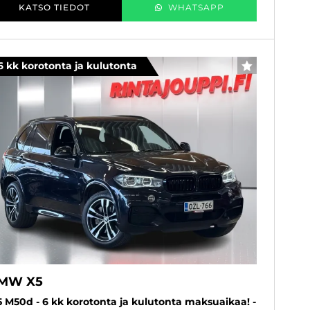
KATSO TIEDOT
WHATSAPP
6 kk korotonta ja kulutonta
SUOSIKKI
MW X5
5 M50d - 6 kk korotonta ja kulutonta maksuaikaa! -