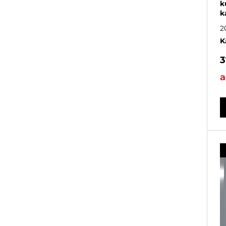
k
k
2
K
3
a