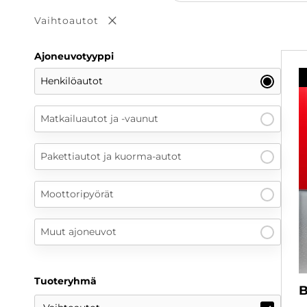
Vaihtoautot
Poista valinta
Ajoneuvotyyppi
Henkilöautot
Matkailuautot ja -vaunut
Pakettiautot ja kuorma-autot
Moottoripyörät
Muut ajoneuvot
Tuoteryhmä