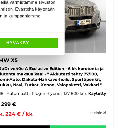
eillä varmistamme sivuston
amisen. Evästeitä käytetään
dän ja kumppaniemme
HYVÄKSY
MW X5
5 xDrive40e A Exclusive Edition - 6 kk korotonta ja
lutonta maksuaikaa! - " Akkutesti tehty 77/100,
omi-Auto, Dakota-Nahkaverhoilu, Sporttipenkit,
ukku, Navi, Tutkat, Xenon, Valopaketti, Vakkari "
18
, Automaatti, Plug-in-hybridi, 137 800 km
Käytetty
 299 €
helsinki
k. 224 € / kk