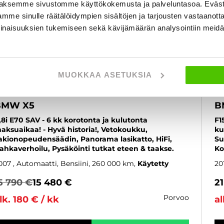
aksemme sivustomme käyttökokemusta ja palveluntasoa. Eväst
mme sinulle räätälöidympien sisältöjen ja tarjousten vastaanott
inaisuuksien tukemiseen sekä kävijämäärän analysointiin mei
MUOKKAA ASETUKSIA
BMW X5
B
,8i E70 SAV - 6 kk korotonta ja kulutonta
F1
aksuaikaa! - Hyvä historia!, Vetokoukku,
ku
akionopeudensäädin, Panorama lasikatto, HiFi,
Su
ahkaverhoilu, Pysäköinti tutkat eteen & taakse.
Ko
007
, Automaatti, Bensiini, 260 000 km
Käytetty
20
5 790 €
15 480 €
21
porvoo
lk. 180 € / kk
al