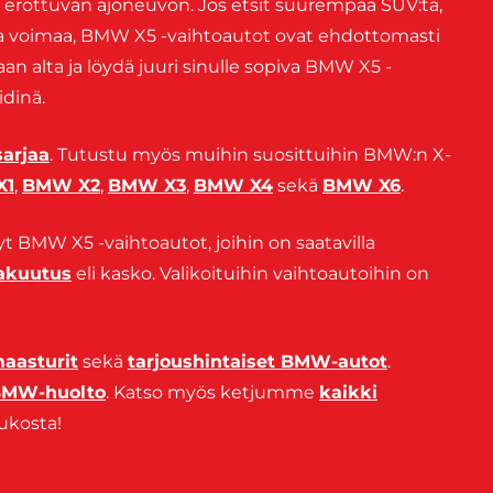
ja erottuvan ajoneuvon. Jos etsit suurempaa SUV:ta,
a ja voimaa, BMW X5 -vaihtoautot ovat ehdottomasti
an alta ja löydä juuri sinulle sopiva BMW X5 -
idinä.
arjaa
. Tutustu myös muihin suosittuihin BMW:n X-
X1
,
BMW X2
,
BMW X3
,
BMW X4
sekä
BMW X6
.
yt BMW X5 -vaihtoautot, joihin on saatavilla
vakuutus
eli kasko. Valikoituihin vaihtoautoihin on
asturit
sekä
tarjoushintaiset BMW-autot
.
MW-huolto
. Katso myös ketjumme
kaikki
ukosta!