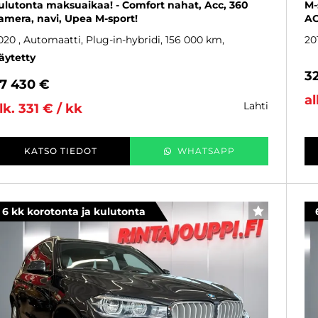
ulutonta maksuaikaa! - Comfort nahat, Acc, 360
M-
amera, navi, Upea M-sport!
AC
020
, Automaatti, Plug-in-hybridi, 156 000 km
20
äytetty
3
7 430 €
al
lahti
lk. 331 € / kk
KATSO TIEDOT
WHATSAPP
6 kk korotonta ja kulutonta
SUOSIKKI