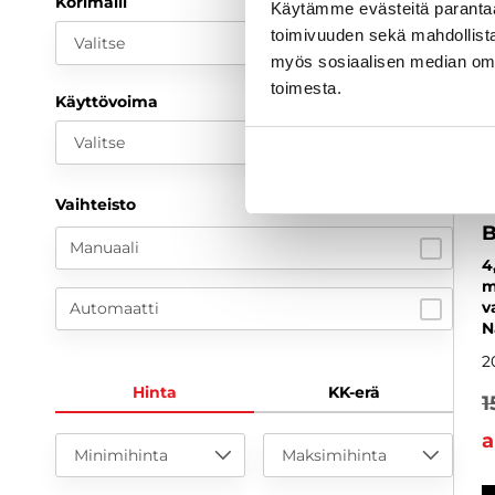
Korimalli
Käytämme evästeitä paranta
toimivuuden sekä mahdollista
Valitse
myös sosiaalisen median om
toimesta.
Käyttövoima
Valitse
Vaihteisto
Manuaali
4
m
v
Automaatti
N
2
Hinta
KK-erä
1
a
Minimihinta
Maksimihinta