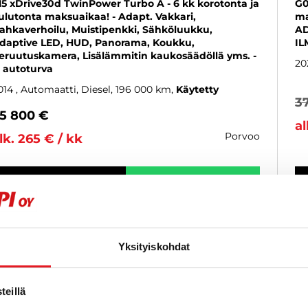
15 xDrive30d TwinPower Turbo A - 6 kk korotonta ja
G0
ulutonta maksuaikaa! - Adapt. Vakkari,
ma
ahkaverhoilu, Muistipenkki, Sähköluukku,
AD
daptive LED, HUD, Panorama, Koukku,
IL
eruutuskamera, Lisälämmitin kaukosäädöllä yms. -
20
. autoturva
014
, Automaatti, Diesel, 196 000 km
Käytetty
3
5 800 €
al
porvoo
lk. 265 € / kk
KATSO TIEDOT
WHATSAPP
6 kk korotonta ja kulutonta
SUOSIKKI
Yksityiskohdat
eillä