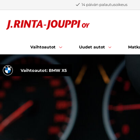
Siirry sisältöön
14 päivän palautusoikeus
Vaihtoautot
Uudet autot
Matka
Vaihtoautot: BMW X5