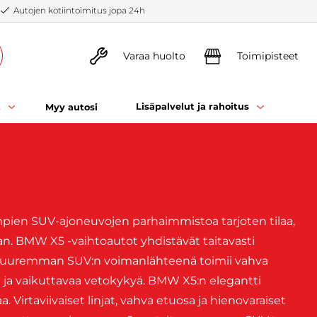
Autojen kotiintoimitus jopa 24h
Varaa huolto
Toimipisteet
t
Lisäpalvelut ja rahoitus
Myy autosi
ien SUV-ajoneuvojen parhaimmistoa tarjoten tilaa,
. BMW X5 -vaihtoautot yhdistävät taitavasti
 suuremman SUV:n voimanlähteenä toimii vahva
ä ja vaikuttavaa vetokykyä. BMW X5:n elegantti
 Virtaviivaiset linjat, vahva etuosa ja hienovaraiset