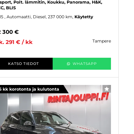
sport, Polt. lämmitin, Koukku, Panorama, H&K,
C, BLIS
15
, Automaatti, Diesel, 237 000 km
Käytetty
2 300 €
tampere
k. 291 € / kk
KATSO TIEDOT
WHATSAPP
6 kk korotonta ja kulutonta
SUOSIKKI