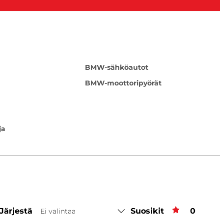
BMW-sähköautot
BMW-moottoripyörät
ja
Järjestä
Suosikit
Suosiki
0
Ei valintaa