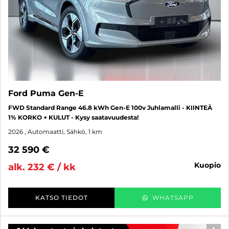
Ford Puma Gen-E
FWD Standard Range 46.8 kWh Gen-E 100v Juhlamalli - KIINTEÄ
1% KORKO + KULUT - Kysy saatavuudesta!
2026
, Automaatti, Sähkö, 1 km
32 590 €
kuopio
alk. 232 € / kk
KATSO TIEDOT
WHATSAPP