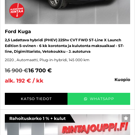
Ford Kuga
2,5 Ladattava hybridi (PHEV) 225hv CVT FWD ST-Line X Launch
Edition 5-ovinen - 6 kk korotonta ja kulutonta maksuaikaa! - ST-
line, Digimittaristo, Vetokoukku - J. autoturva
2020
, Automaatti, Plug-in-hybridi, 145 000 km
16 900 €
16 700 €
kuopio
alk. 192 € / kk
KATSO TIEDOT
WHATSAPP
Rahoituskorko 1 % + kulut
SUO