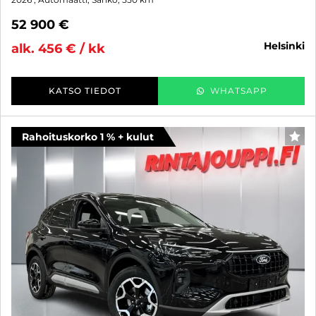
52 900 €
helsinki
alk. 456 € / kk
KATSO TIEDOT
WHATSAPP
Rahoituskorko 1 % + kulut
SUO