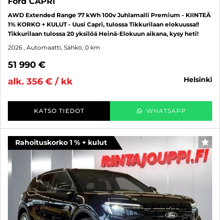
Ford CAPRI
AWD Extended Range 77 kWh 100v Juhlamalli Premium - KIINTEÄ
1% KORKO + KULUT - Uusi Capri, tulossa Tikkurilaan elokuussa!!
Tikkurilaan tulossa 20 yksilöä Heinä-Elokuun aikana, kysy heti!
2026
, Automaatti, Sähkö, 0 km
51 990 €
helsinki
alk. 356 € / kk
KATSO TIEDOT
WHATSAPP
Rahoituskorko 1 % + kulut
SUO