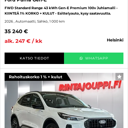
FWD Standard Range 43 kWh Gen-E Premium 100v Juhlamalli -
KIINTEÄ 1% KORKO + KULUT - Esittelyauto, kysy saatavuutta.
2026
, Automaatti, Sähkö, 1 000 km
35 240 €
helsinki
alk. 247 € / kk
KATSO TIEDOT
WHATSAPP
Rahoituskorko 1 % + kulut
SUO