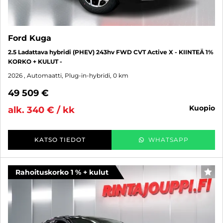
Ford Kuga
2.5 Ladattava hybridi (PHEV) 243hv FWD CVT Active X - KIINTEÄ 1%
KORKO + KULUT -
2026
, Automaatti, Plug-in-hybridi, 0 km
49 509 €
kuopio
alk. 340 € / kk
KATSO TIEDOT
WHATSAPP
Rahoituskorko 1 % + kulut
SUO