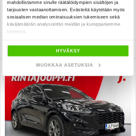
mahdollistamme sinulle räätälöidympien sisältöjen ja
2022
, Automaatti, Hybridi, 139 000 km
tarjousten vastaanottamisen. Evästeitä käytetään myös
sosiaalisen median ominaisuuksien tukemiseen sekä
26 800 €
kävijämäärän analysointiin meidän ja kumppaniemme
seinäjoki
alk. 274 € / kk
toimesta.
KATSO TIEDOT
WHATSAPP
HYVÄKSY
MUOKKAA ASETUKSIA
6 kk korotonta ja kulutonta
SUO