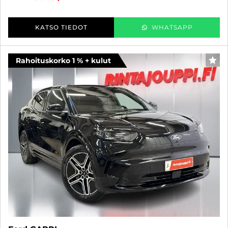
KATSO TIEDOT
WHATSAPP
Rahoituskorko 1 % + kulut
SUO