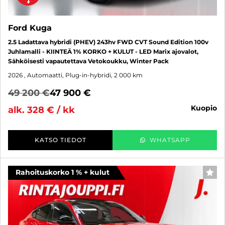
Ford Kuga
2.5 Ladattava hybridi (PHEV) 243hv FWD CVT Sound Edition 100v
Juhlamalli - KIINTEÄ 1% KORKO + KULUT - LED Marix ajovalot,
Sähköisesti vapautettava Vetokoukku, Winter Pack
2026
, Automaatti, Plug-in-hybridi, 2 000 km
49 200 €
47 900 €
kuopio
alk. 328 € / kk
KATSO TIEDOT
WHATSAPP
Rahoituskorko 1 % + kulut
SUO