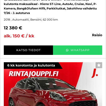
kulutonta maksuaikaa! - Hieno ST-Line, AutoAc, Cruise, Navi, P-
Kamera, Bang&Olufsen Hifit, Parkkitutkat, Jakohihna vaihdettu
7/26 - J. autoturva
2018
, Automaatti, Bensiini, 62 000 km
12 380 €
raisio
alk. 150 € / kk
KATSO TIEDOT
WHATSAPP
6 kk korotonta ja kulutonta
SUO