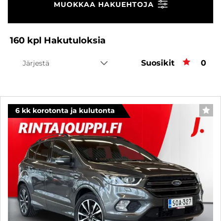
MUOKKAA HAKUEHTOJA
160
kpl
Hakutuloksia
Suosikit
Suos
0
Järjestä
6 kk korotonta ja kulutonta
SUO