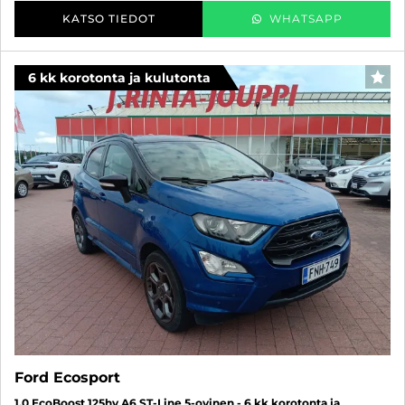
KATSO TIEDOT
WHATSAPP
6 kk korotonta ja kulutonta
SUO
Ford Ecosport
1,0 EcoBoost 125hv A6 ST-Line 5-ovinen - 6 kk korotonta ja