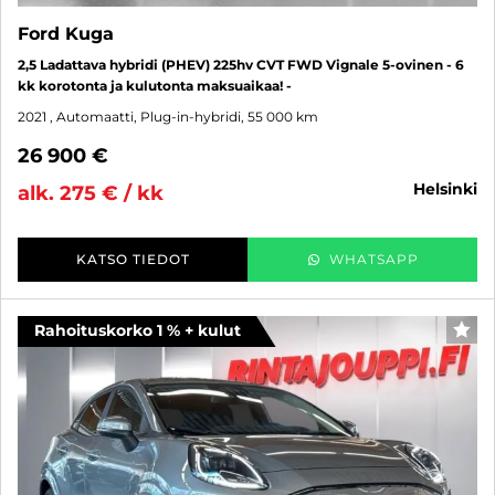
Ford Kuga
2,5 Ladattava hybridi (PHEV) 225hv CVT FWD Vignale 5-ovinen - 6
kk korotonta ja kulutonta maksuaikaa! -
2021
, Automaatti, Plug-in-hybridi, 55 000 km
26 900 €
helsinki
alk. 275 € / kk
KATSO TIEDOT
WHATSAPP
Rahoituskorko 1 % + kulut
SUO