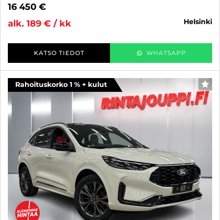
16 450 €
helsinki
alk. 189 € / kk
KATSO TIEDOT
WHATSAPP
Rahoituskorko 1 % + kulut
SUO