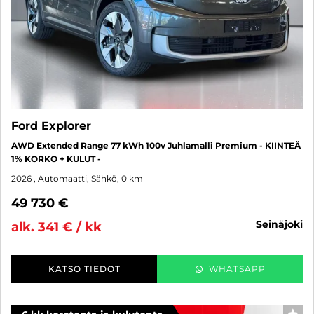
Ford Explorer
AWD Extended Range 77 kWh 100v Juhlamalli Premium - KIINTEÄ
1% KORKO + KULUT -
2026
, Automaatti, Sähkö, 0 km
49 730 €
seinäjoki
alk. 341 € / kk
KATSO TIEDOT
WHATSAPP