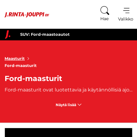
Siirry sisältöön
Hae
Valikko
SUV: Ford-maastoautot
Maasturit
Ford-maasturit
Ford-maasturit
Ford-maasturit ovat luotettavia ja käytännöllisiä ajoneuvoja, jotka on suunniteltu sekä perhekäyttöön että aktiiviseen elämäntapaan. Ford SUV -mallit, kuten
Näytä lisää