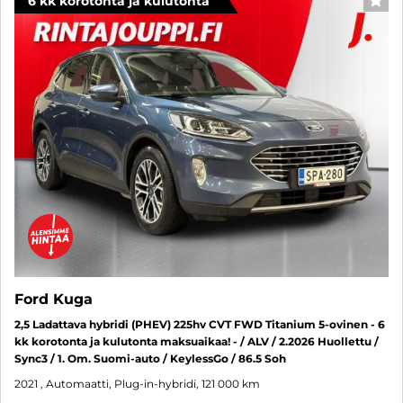
6 kk korotonta ja kulutonta
SUO
Ford Kuga
2,5 Ladattava hybridi (PHEV) 225hv CVT FWD Titanium 5-ovinen - 6
kk korotonta ja kulutonta maksuaikaa! - / ALV / 2.2026 Huollettu /
Sync3 / 1. Om. Suomi-auto / KeylessGo / 86.5 Soh
2021
, Automaatti, Plug-in-hybridi, 121 000 km