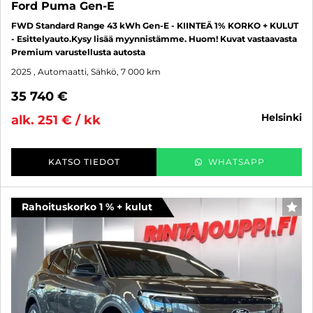
Ford Puma Gen-E
FWD Standard Range 43 kWh Gen-E - KIINTEÄ 1% KORKO + KULUT
- Esittelyauto.Kysy lisää myynnistämme. Huom! Kuvat vastaavasta
Premium varustellusta autosta
2025
, Automaatti, Sähkö, 7 000 km
35 740 €
helsinki
alk. 251 € / kk
KATSO TIEDOT
WHATSAPP
Rahoituskorko 1 % + kulut
SUO