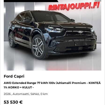
SUO
Ford Capri
AWD Extended Range 77 kWh 100v Juhlamalli Premium - KIINTEÄ
1% KORKO + KULUT -
2026
, Automaatti, Sähkö, 0 km
53 530 €