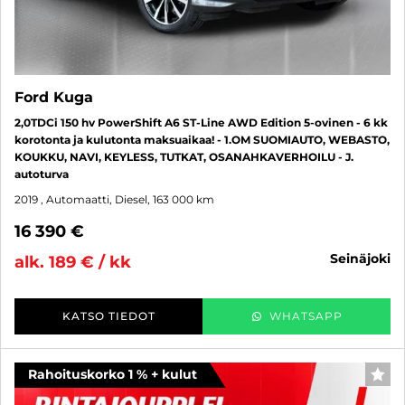
Ford Kuga
2,0TDCi 150 hv PowerShift A6 ST-Line AWD Edition 5-ovinen - 6 kk
korotonta ja kulutonta maksuaikaa! - 1.OM SUOMIAUTO, WEBASTO,
KOUKKU, NAVI, KEYLESS, TUTKAT, OSANAHKAVERHOILU - J.
autoturva
2019
, Automaatti, Diesel, 163 000 km
16 390 €
seinäjoki
alk. 189 € / kk
KATSO TIEDOT
WHATSAPP
Rahoituskorko 1 % + kulut
SUO