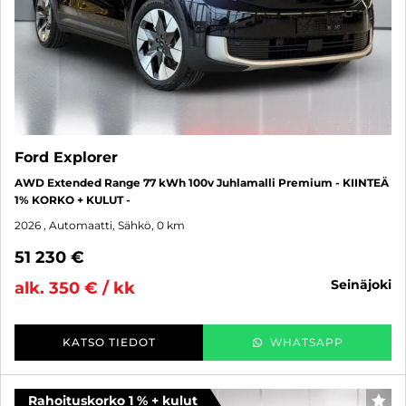
Ford Explorer
AWD Extended Range 77 kWh 100v Juhlamalli Premium - KIINTEÄ
1% KORKO + KULUT -
2026
, Automaatti, Sähkö, 0 km
51 230 €
seinäjoki
alk. 350 € / kk
KATSO TIEDOT
WHATSAPP
Rahoituskorko 1 % + kulut