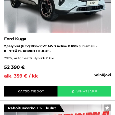
Ford Kuga
2,5 Hybrid (HEV) 183hv CVT AWD Active X 100v Juhlamalli -
KIINTEÄ 1% KORKO + KULUT -
2026
, Automaatti, Hybridi, 0 km
52 390 €
seinäjoki
alk. 359 € / kk
KATSO TIEDOT
WHATSAPP
Rahoituskorko 1 % + kulut
SUO