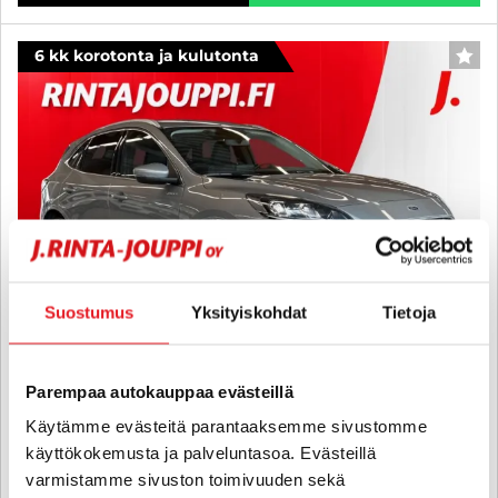
6 kk korotonta ja kulutonta
SUO
Suostumus
Yksityiskohdat
Tietoja
Parempaa autokauppaa evästeillä
Ford Kuga
Käytämme evästeitä parantaaksemme sivustomme
käyttökokemusta ja palveluntasoa. Evästeillä
2,5 Hybrid (HEV) 190hv CVT AWD Vignale 5-ovinen - 6 kk korotonta
ja kulutonta maksuaikaa! - 1-OMISTEINEN, SUOMIAUTO, ALV, B&O,
varmistamme sivuston toimivuuden sekä
HUD, VETOKOUKKU, WEBASTO, ACC - J. autoturva