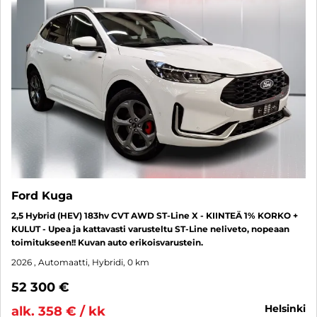
Ford Kuga
2,5 Hybrid (HEV) 183hv CVT AWD ST-Line X - KIINTEÄ 1% KORKO +
KULUT - Upea ja kattavasti varusteltu ST-Line neliveto, nopeaan
toimitukseen!! Kuvan auto erikoisvarustein.
2026
, Automaatti, Hybridi, 0 km
52 300 €
helsinki
alk. 358 € / kk