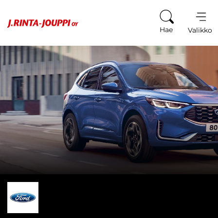
Siirry sisältöön
Hae
Valikko