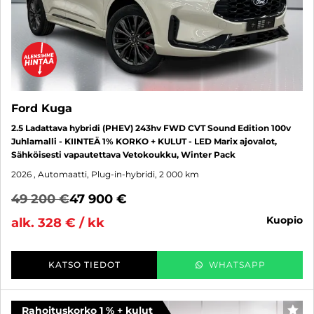
Ford Kuga
2.5 Ladattava hybridi (PHEV) 243hv FWD CVT Sound Edition 100v
Juhlamalli - KIINTEÄ 1% KORKO + KULUT - LED Marix ajovalot,
Sähköisesti vapautettava Vetokoukku, Winter Pack
2026
, Automaatti, Plug-in-hybridi, 2 000 km
49 200 €
47 900 €
kuopio
alk. 328 € / kk
KATSO TIEDOT
WHATSAPP
Rahoituskorko 1 % + kulut