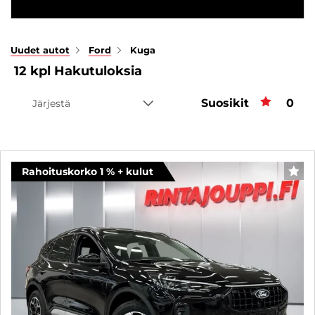
Uudet autot
Ford
Kuga
12
kpl
Hakutuloksia
Suosikit
Suos
0
Järjestä
Rahoituskorko 1 % + kulut
SUO