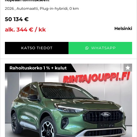
2026
, Automaatti, Plug-in-hybridi, 0 km
50 134 €
helsinki
alk. 344 € / kk
KATSO TIEDOT
WHATSAPP
Rahoituskorko 1 % + kulut
SUO