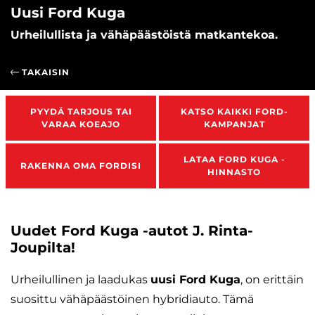
Uusi Ford Kuga
Urheilullista ja vähäpäästöistä matkantekoa.
TAKAISIN
PYYDÄ TARJOUS TAI
KATSO KAIKKI FORD-
VARAA KOEAJO
KAMPANJAT
LATAA FORD KUGA -
RAKENNA OMA FORDISI
HINNASTO
Uudet Ford Kuga -autot J. Rinta-
Joupilta!
Urheilullinen ja laadukas
uusi Ford Kuga
, on erittäin
suosittu vähäpäästöinen hybridiauto. Tämä