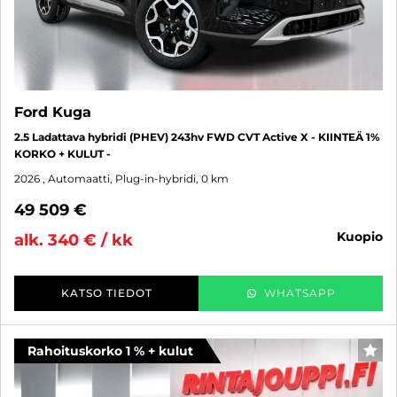
Ford Kuga
2.5 Ladattava hybridi (PHEV) 243hv FWD CVT Active X - KIINTEÄ 1%
KORKO + KULUT -
2026
, Automaatti, Plug-in-hybridi, 0 km
49 509 €
kuopio
alk. 340 € / kk
KATSO TIEDOT
WHATSAPP
Rahoituskorko 1 % + kulut
SUO