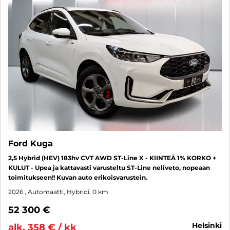
Ford Kuga
2,5 Hybrid (HEV) 183hv CVT AWD ST-Line X - KIINTEÄ 1% KORKO +
KULUT - Upea ja kattavasti varusteltu ST-Line neliveto, nopeaan
toimitukseen!! Kuvan auto erikoisvarustein.
2026
, Automaatti, Hybridi, 0 km
52 300 €
helsinki
alk. 358 € / kk