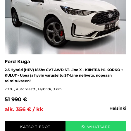
Ford Kuga
2,5 Hybrid (HEV) 183hv CVT AWD ST-Line X - KIINTEÄ 1% KORKO +
KULUT - Upea ja hyvin varusteltu ST-Line neliveto, nopeaan
toimitukseen!!
2026
, Automaatti, Hybridi, 0 km
51 990 €
helsinki
alk. 356 € / kk
KATSO TIEDOT
WHATSAPP