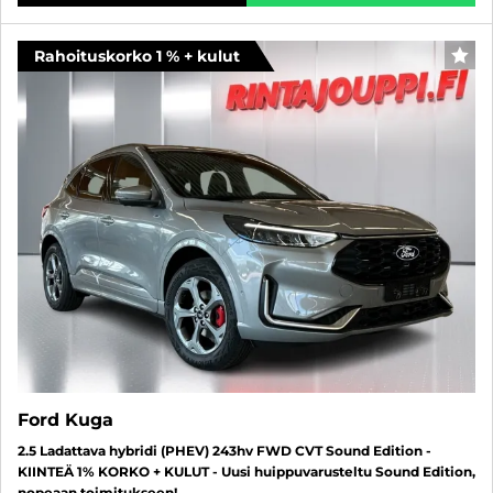
Rahoituskorko 1 % + kulut
SUO
Ford Kuga
2.5 Ladattava hybridi (PHEV) 243hv FWD CVT Sound Edition -
KIINTEÄ 1% KORKO + KULUT - Uusi huippuvarusteltu Sound Edition,
nopeaan toimitukseen!