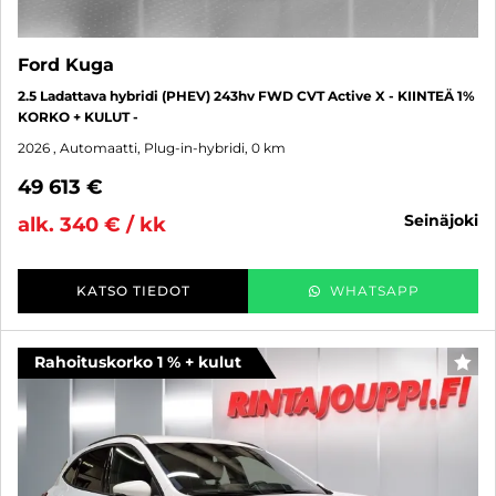
Ford Kuga
2.5 Ladattava hybridi (PHEV) 243hv FWD CVT Active X - KIINTEÄ 1%
KORKO + KULUT -
2026
, Automaatti, Plug-in-hybridi, 0 km
49 613 €
seinäjoki
alk. 340 € / kk
KATSO TIEDOT
WHATSAPP
Rahoituskorko 1 % + kulut
SUO