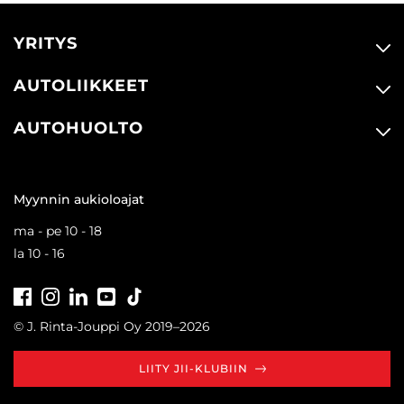
YRITYS
AUTOLIIKKEET
AUTOHUOLTO
Myynnin aukioloajat
ma - pe 10 - 18
la 10 - 16
Facebook
Instagram
LinkedIn
Youtube
Tiktok
© J. Rinta-Jouppi Oy 2019–2026
LIITY JII-KLUBIIN