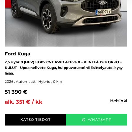
Ford Kuga
2,5 Hybrid (HEV) 183hv CVT AWD Active X - KIINTEÄ 1% KORKO +
KULUT - Upea neliveto Kuga, huippuvarustein!! Esittelyauto, kysy
lisää.
2026
, Automaatti, Hybridi, 0 km
51 390 €
helsinki
alk. 351 € / kk
KATSO TIEDOT
WHATSAPP