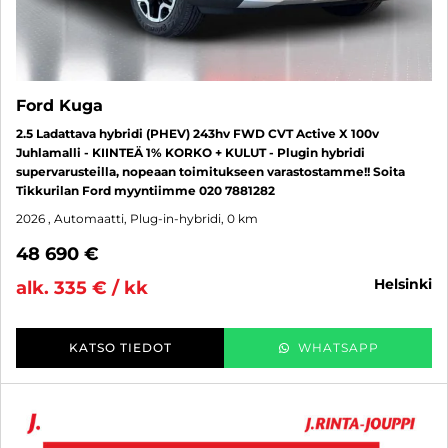
Ford Kuga
2.5 Ladattava hybridi (PHEV) 243hv FWD CVT Active X 100v
Juhlamalli - KIINTEÄ 1% KORKO + KULUT - Plugin hybridi
supervarusteilla, nopeaan toimitukseen varastostamme!! Soita
Tikkurilan Ford myyntiimme 020 7881282
2026
, Automaatti, Plug-in-hybridi, 0 km
48 690 €
helsinki
alk. 335 € / kk
KATSO TIEDOT
WHATSAPP