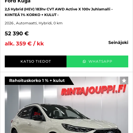
Ford Kuga
2,5 Hybrid (HEV) 183hv CVT AWD Active X 100v Juhlamalli -
KIINTEÄ 1% KORKO + KULUT -
2026
, Automaatti, Hybridi, 0 km
52 390 €
seinäjoki
alk. 359 € / kk
KATSO TIEDOT
WHATSAPP
Rahoituskorko 1 % + kulut
SUO