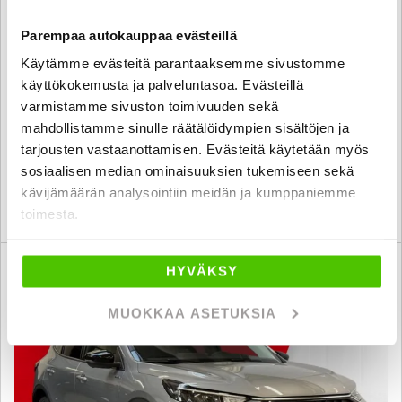
Ford Kuga
Parempaa autokauppaa evästeillä
2.5 Ladattava hybridi (PHEV) 243hv FWD CVT ST-Line X - KIINTEÄ
Käytämme evästeitä parantaaksemme sivustomme
1% KORKO + KULUT -
käyttökokemusta ja palveluntasoa. Evästeillä
2026
, Automaatti, Plug-in-hybridi, 1 000 km
varmistamme sivuston toimivuuden sekä
47 800 €
mahdollistamme sinulle räätälöidympien sisältöjen ja
tarjousten vastaanottamisen. Evästeitä käytetään myös
seinäjoki
alk. 327 € / kk
sosiaalisen median ominaisuuksien tukemiseen sekä
kävijämäärän analysointiin meidän ja kumppaniemme
KATSO TIEDOT
WHATSAPP
toimesta.
Rahoituskorko 1 % + kulut
HYVÄKSY
SUO
MUOKKAA ASETUKSIA