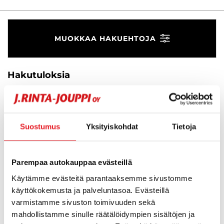
MUOKKAA HAKUEHTOJA
Hakutuloksia
Suosikit
Suos
0
Järjestä
Suostumus
Yksityiskohdat
Tietoja
Hups, ei tuloksia!
Parempaa autokauppaa evästeillä
Käytämme evästeitä parantaaksemme sivustomme
Ei huolta, tässä valikoimassamme olevat lähimmät
käyttökokemusta ja palveluntasoa. Evästeillä
vastaavat ajoneuvot.
varmistamme sivuston toimivuuden sekä
mahdollistamme sinulle räätälöidympien sisältöjen ja
KATSO VASTAAVANLAISET AUTOT