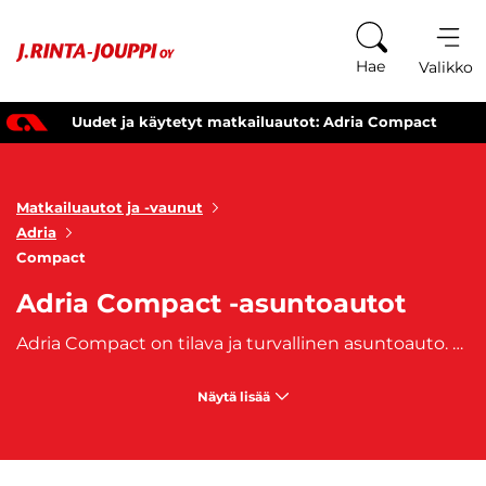
Siirry sisältöön
Hae
Valikko
Uudet ja käytetyt matkailuautot: Adria Compact
Matkailuautot ja -vaunut
Adria
Compact
Adria Compact -asuntoautot
Adria Compact on tilava ja turvallinen asuntoauto. Compact omaa neljä istuinpaikkaa ja sen hyväksytyt vuodepaikat vaihtelevat kahden ja neljän välillä. Compact-asuntoauto on täydellinen koko perheen matkustusvaihtoehto pidemmällekin matkalle. Osta oma, heti saatavilla oleva ja vähäpäästöinen Adria Compact -asuntoautosi J. Rinta-joupilta. Autoon on saatavilla myös edullinen
Näytä lisää