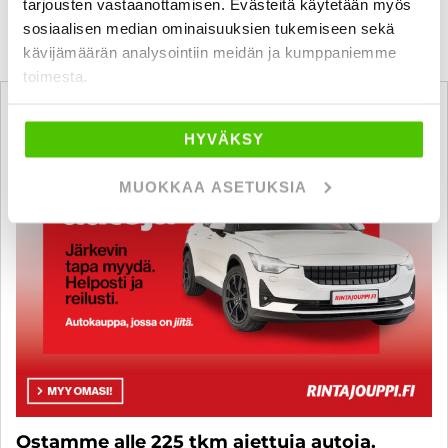
tarjousten vastaanottamisen. Evästeitä käytetään myös
sosiaalisen median ominaisuuksien tukemiseen sekä
kävijämäärän analysointiin meidän ja kumppaniemme
toimesta.
HYVÄKSY
MUOKKAA ASETUKSIA
Ostamme alle 225 tkm ajettuja autoja.