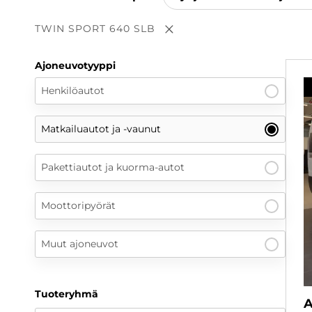
TWIN SPORT 640 SLB
Poista valinta
Ajoneuvotyyppi
Henkilöautot
Matkailuautot ja -vaunut
Pakettiautot ja kuorma-autot
Moottoripyörät
Muut ajoneuvot
Tuoteryhmä
A