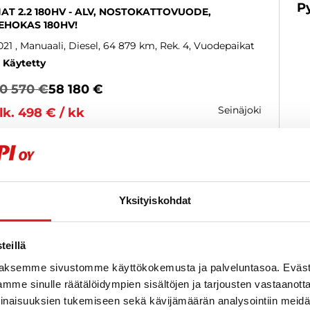
P
IAT 2.2 180HV - ALV, NOSTOKATTOVUODE,
EHOKAS 180HV!
021
, Manuaali, Diesel, 64 879 km, Rek. 4, Vuodepaikat
Käytetty
0 570 €
58 180 €
seinäjoki
lk. 498 € / kk
KATSO TIEDOT
WHATSAPP
Näytetään
1
/
1
ajon
Yksityiskohdat
eillä
aksemme sivustomme käyttökokemusta ja palveluntasoa. Eväst
mme sinulle räätälöidympien sisältöjen ja tarjousten vastaanott
inaisuuksien tukemiseen sekä kävijämäärän analysointiin mei