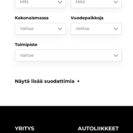
MIN
MAX
Kokonaismassa
Vuodepaikkoja
Valitse
Valitse
Toimipiste
Valitse
Näytä lisää suodattimia
YRITYS
AUTOLIIKKEET