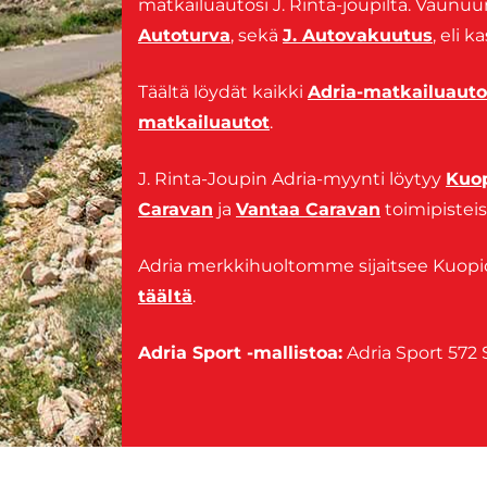
matkailuautosi J. Rinta-joupilta. Vaunu
Autoturva
, sekä
J. Autovakuutus
, eli k
Täältä löydät kaikki
Adria-matkailuauto
matkailuautot
.
J. Rinta-Joupin Adria-myynti löytyy
Kuo
Caravan
ja
Vantaa Caravan
toimipisteis
Adria merkkihuoltomme sijaitsee Kuopios
täältä
.
Adria Sport -mallistoa:
Adria Sport 572 