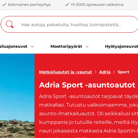
Kotimainen perheyritys
Yli 5000 ajoneuvon valikoima
iluajoneuvot
Moottoripyörät
Hyötyajoneuvo
Matkailuautot ja -vaunut
Adria
Sport
Adria Sport -asuntoautot
Adria Sport -asuntoautot tarjoavat täy
matkallasi. Tutustu valikoimaamme, jok
asunto-/matkailuautot. Oli seikkailusi si
kumppania jo tutuille reiteille, meiltä löy
nauti jokaisesta matkasta Adria Sportin k