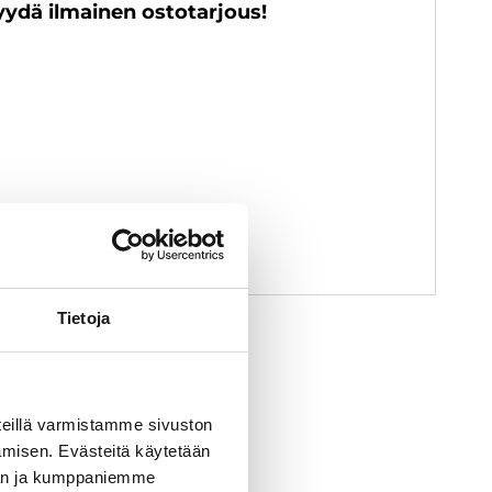
yydä ilmainen ostotarjous!
euvoa
Tietoja
eillä varmistamme sivuston
amisen. Evästeitä käytetään
dän ja kumppaniemme