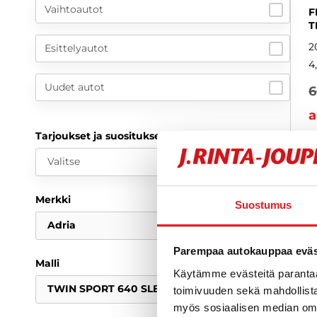
Vaihtoautot
F
T
2
Esittelyautot
4
Uudet autot
6
a
Tarjoukset ja suositukset
Valitse
Merkki
Suostumus
Adria
Parempaa autokauppaa eväst
Malli
Käytämme evästeitä paranta
TWIN SPORT 640 SLB
toimivuuden sekä mahdollista
myös sosiaalisen median om