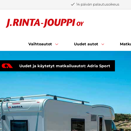
Siirry sisältöön
14 päivän palautusoikeus
Vaihtoautot
Uudet autot
Matka
Uudet ja käytetyt matkailuautot: Adria Sport