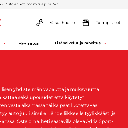
Autojen kotiintoimitus jopa 24h
Varaa huolto
Toimipisteet
t
Lisäpalvelut ja rahoitus
Myy autosi
dellisen yhdistelmän vapautta ja mukavuutta
a kattaa sekä upouudet että käytetyt
tten vasta alkamassa tai kaipaat luotettavaa
tyy auto juuri sinulle. Lähde liikkeelle tyylikkäästi ja
anssa! Osta oma, heti saatavilla oleva Adria Sport-