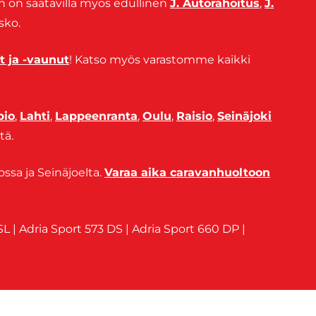
un on saatavilla myös edullinen
J. Autorahoitus
,
J.
asko.
t ja -vaunut
! Katso myös varastomme kaikki
pio
,
Lahti
,
Lappeenranta
,
Oulu
,
Raisio
,
Seinäjoki
tä.
sa ja Seinäjoelta.
Varaa aika caravanhuoltoon
SL | Adria Sport 573 DS | Adria Sport 660 DP |