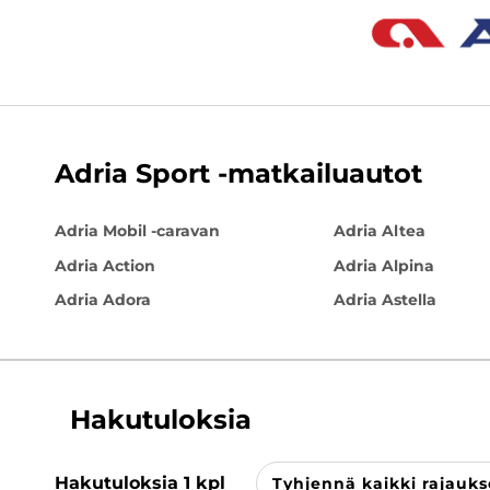
Adria Sport -matkailuautot
Adria Mobil -caravan
Adria Altea
Adria Action
Adria Alpina
Adria Adora
Adria Astella
Hakutuloksia
Hakutuloksia
1
kpl
Tyhjennä kaikki rajauks