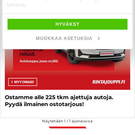
toimesta.
HYVÄKSY
MUOKKAA ASETUKSIA
Ostamme alle 225 tkm ajettuja autoja.
Pyydä ilmainen ostotarjous!
Näytetään
1
/
1
ajoneuvoa