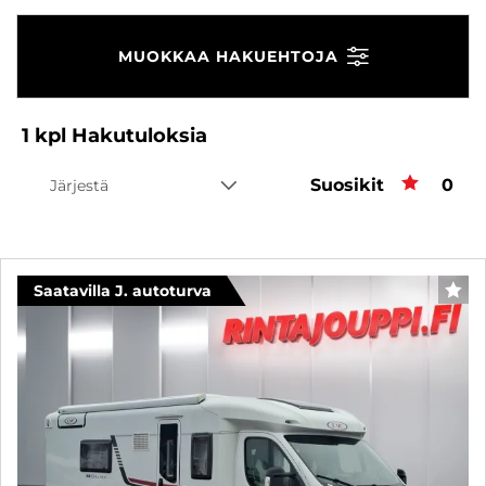
MUOKKAA HAKUEHTOJA
1
kpl
Hakutuloksia
Suosikit
Suos
0
Järjestä
Saatavilla J. autoturva
SUO