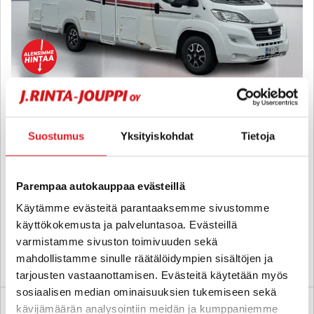
LMC Cruiser T 712 SportLine
Fiat 2,3 JTD 150hv Multijet Puoli-integroitu ALDE - B-kortti -
Suostumus
Yksityiskohdat
Tietoja
TUPLAILMASTOITU, ERILLISVUOTEET + TAKAKYLPPÄRI - J.
autoturva
2015
, Manuaali, Diesel, 90 000 km, Rek. 4, Vuodepaikat 2
Parempaa autokauppaa evästeillä
55 800 €
51 800 €
Käytämme evästeitä parantaaksemme sivustomme
vantaa
alk. 447 € / kk
käyttökokemusta ja palveluntasoa. Evästeillä
varmistamme sivuston toimivuuden sekä
mahdollistamme sinulle räätälöidympien sisältöjen ja
KATSO TIEDOT
WHATSAPP
tarjousten vastaanottamisen. Evästeitä käytetään myös
sosiaalisen median ominaisuuksien tukemiseen sekä
kävijämäärän analysointiin meidän ja kumppaniemme