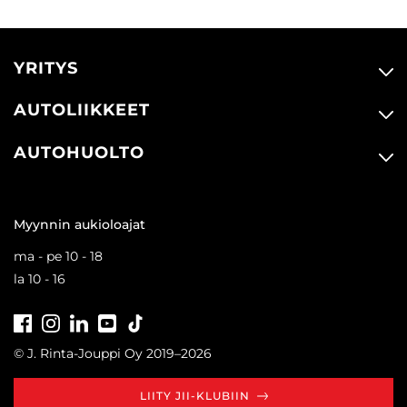
YRITYS
AUTOLIIKKEET
AUTOHUOLTO
Myynnin aukioloajat
ma - pe 10 - 18
la 10 - 16
Facebook
Instagram
LinkedIn
Youtube
Tiktok
© J. Rinta-Jouppi Oy 2019–2026
LIITY JII-KLUBIIN