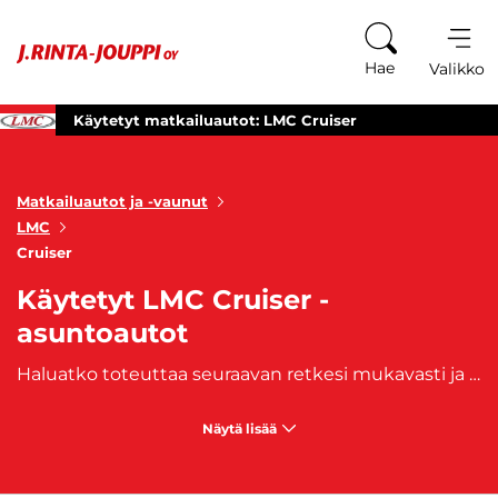
Siirry sisältöön
Hae
Valikko
Käytetyt matkailuautot: LMC Cruiser
Matkailuautot ja -vaunut
LMC
Cruiser
Käytetyt LMC Cruiser -
asuntoautot
Haluatko toteuttaa seuraavan retkesi mukavasti ja luotettavasti? Tutustu käytettyjen LMC Cruiser asuntoautojemme valikoimaan. LMC Cruiser tarjoaa erinomaisen vaihtoehdon retkeilijälle, yhdistäen käytännöllisen suunnittelun ja luotettavan suorituskyvyn. Näillä matkailuautoilla voit tutkia uusia maisemia ja nauttia luonnosta täysillä. Oli suunnitelmissasi sitten viikonloppuretki tai pidempi seikkailu, LMC Cruiser kuljettaa sinut perille mukavasti ja turvallisesti. Valitse oma matkailuautosi ja lähde seuraavalle retkellesi valmiina uusiin seikkailuihin! Tutustu J. Rinta-Joupin valikoimaan nyt ja löydä täydellinen LMC Cruiser matkailuauto tarpeisiisi. Matkailuajoneuvoihimme on saatavilla myös edullinen
Näytä lisää