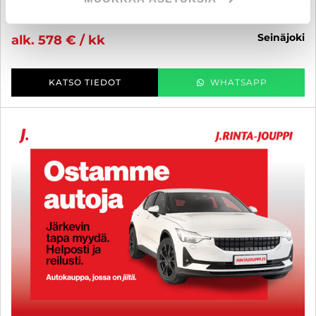
86 690 €
seinäjoki
alk. 578 € / kk
KATSO TIEDOT
WHATSAPP