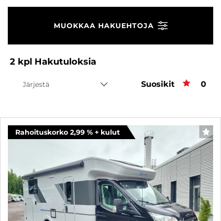
MUOKKAA HAKUEHTOJA
2
kpl
Hakutuloksia
Suosikit
Suos
0
Järjestä
Rahoituskorko 2,99 % + kulut
SUO