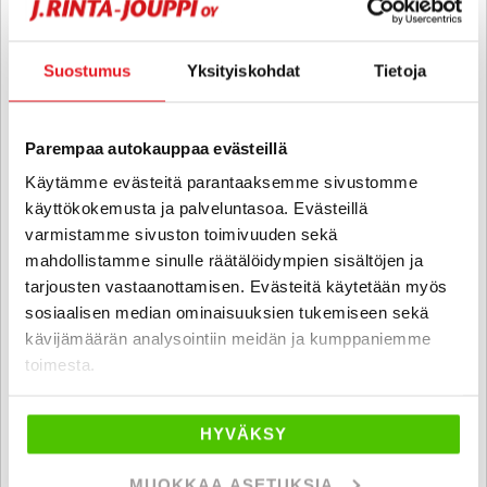
Rahoituskorko 2,99 % + kulut
SUO
Suostumus
Yksityiskohdat
Tietoja
Parempaa autokauppaa evästeillä
Käytämme evästeitä parantaaksemme sivustomme
käyttökokemusta ja palveluntasoa. Evästeillä
varmistamme sivuston toimivuuden sekä
mahdollistamme sinulle räätälöidympien sisältöjen ja
tarjousten vastaanottamisen. Evästeitä käytetään myös
sosiaalisen median ominaisuuksien tukemiseen sekä
kävijämäärän analysointiin meidän ja kumppaniemme
toimesta.
Sun living S 75 SL
FORD 2.0 EcoBlue 165HV AUTOMAATTI - B-kortti - KIINTEÄ KORKO
2,99% + KULUT - HUIPPU SUN LIVING UUTUUS ERILLISVUOTEILLA,
HYVÄKSY
REKISTERÖITY 5:LLE!
2026
, Automaatti, Diesel, 15 km, Vuodepaikat 5
MUOKKAA ASETUKSIA