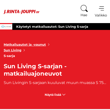
Siirry sisältöön
Hae
Valikko
Käytetyt matkailuautot: Sun Living S-sarja
Matkailuautot ja -vaunut
Sun Living
S-sarja
Sun Living S-sarjan -
matkailuajoneuvot
Sun Livingin S-sarjaan kuuluvat muun muassa S 75 SL, S 75 SC, S 70 SL, S 70 SC, S 70 DF sekä S 65 SL -matkailuautomallit. S-sarjan autoissa on joko neljä tai kuusi hyväksyttyä istumapaikkaa. Myös hyväksytyt vuodepaikat vaihtelevat neljästä kuuteen.
Näytä lisää