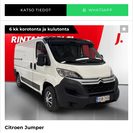
KATSO TIEDOT
WHATSAPP
6 kk korotonta ja kulutonta
SUO
Citroen Jumper