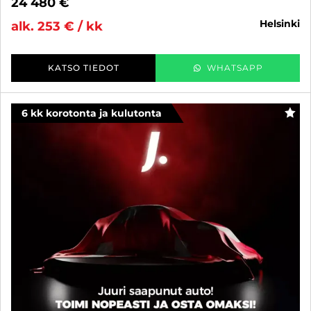
24 480 €
helsinki
alk. 253 € / kk
KATSO TIEDOT
WHATSAPP
6 kk korotonta ja kulutonta
SUO