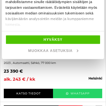
mahdollistamme sinulle räätälöidympien sisältöjen ja
tarjousten vastaanottamisen. Evästeitä käytetään myös
sosiaalisen median ominaisuuksien tukemiseen sekä
kävijämäärän analysointiin meidän ja kumppaniemme
toimesta.
Citroen e-Jumpy
HYVÄKSY
75 kWh 136 XL - 6 kk korotonta ja kulutonta maksuaikaa! -
Akkutesti tehty 97/100, ALV-Vähennyskelpoinen, Haluttu
MUOKKAA ASETUKSIA
sähköpaku! 1. Omisteinen Suomi-Auto, Vakionopeudensäädin &
nopeudenrajoitin - J. autoturva
2023
, Automaatti, Sähkö, 77 000 km
23 390 €
helsinki
alk. 243 € / kk
KATSO TIEDOT
WHATSAPP