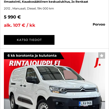
Ilmastointi, Kauskosäätöinen keskuslukitus, 2x Renkaat
2012
, Manuaali, Diesel, 194 000 km
5 990 €
porvoo
alk. 107 € / kk
KATSO TIEDOT
6 kk korotonta ja kulutonta
SUO