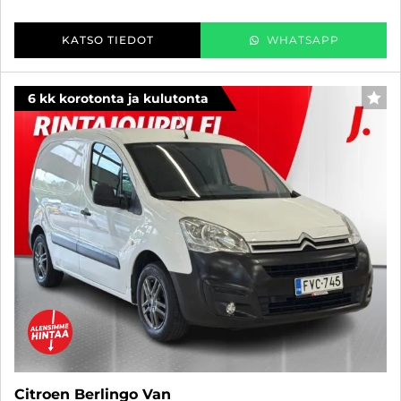
KATSO TIEDOT
WHATSAPP
6 kk korotonta ja kulutonta
SUO
Citroen Berlingo Van