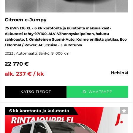
Citroen e-Jumpy
75 kWh 136 XL - 6 kk korotonta ja kulutonta maksuaikaa! -
Akkutesti tehty 97/100, ALV-Vähennyskelpoinen, haluttu
sähköauto, 1. Omisteinen Suomi-Auto, Kolme erillistä ajotilaa, Eco
/ Normal / Power, AC, Cruise - J. autoturva
2023
, Automaatti, Sähkö, 91 000 km
22 770 €
helsinki
alk. 237 € / kk
KATSO TIEDOT
WHATSAPP
6 kk korotonta ja kulutonta
SUO