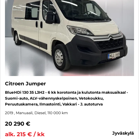
Citroen Jumper
BlueHDi 130 35 L3H2 - 6 kk korotonta ja kulutonta maksuaikaa! -
Suomi-auto, ALV-vähennyskelpoinen, Vetokoukku,
Peruutuskamera, Ilmastointi, Vakkari - J. autoturva
2019
, Manuaali, Diesel, 110 000 km
20 290 €
jyväskylä
alk. 215 € / kk