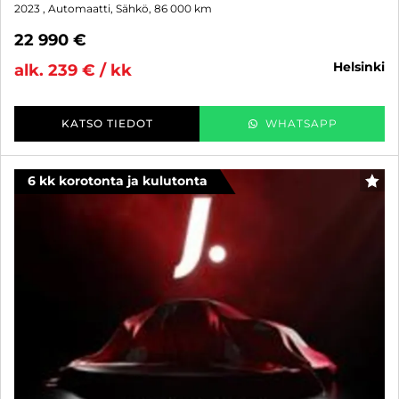
2023
, Automaatti, Sähkö, 86 000 km
22 990 €
helsinki
alk. 239 € / kk
KATSO TIEDOT
WHATSAPP
6 kk korotonta ja kulutonta
SUO