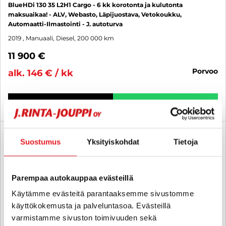
BlueHDi 130 35 L2H1 Cargo - 6 kk korotonta ja kulutonta
maksuaikaa! - ALV, Webasto, Läpijuostava, Vetokoukku,
Automaatti-Ilmastointi - J. autoturva
2019
, Manuaali, Diesel, 200 000 km
11 900 €
porvoo
alk. 146 € / kk
KATSO TIEDOT
WHATSAPP
6 kk korotonta ja kulutonta
SUO
Suostumus
Yksityiskohdat
Tietoja
Parempaa autokauppaa evästeillä
Käytämme evästeitä parantaaksemme sivustomme
käyttökokemusta ja palveluntasoa. Evästeillä
varmistamme sivuston toimivuuden sekä