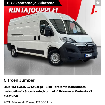
6 kk korotonta ja kulutonta
SUO
Citroen Jumper
BlueHDi 140 35 L3H2 Cargo - 6 kk korotonta ja kulutonta
maksuaikaa! - Suomi-auto,1- om, ALV, P-kamera, Webasto - J.
autoturva
2021
, Manuaali, Diesel, 163 000 km