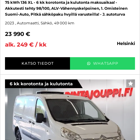
75 kWh 136 XL - 6 kk korotonta ja kulutonta maksuaikaa! -
Akkutesti tehty 98/100, ALV-Vähennyskelpoinen, 1. Omisteinen
Suomi-Auto, Pitkä sähköpaku hvyillä varusteilla! - J. autoturva
2023
, Automaatti, Sähkö, 49 000 km
23 990 €
helsinki
alk. 249 € / kk
KATSO TIEDOT
WHATSAPP
6 kk korotonta ja kulutonta
SUO