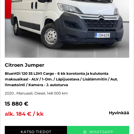
Citroen Jumper
BlueHDi 120 35 L2H1 Cargo - 6 kk korotonta ja kulutonta
maksuaikaa! - ALV / 1-Om. / Läpijuostava / Lisälämmitin / Aut.
ilmastointi / Kamera - J. autoturva
2020
, Manuaali, Diesel, 148 000 km
15 880 €
hyvinkää
alk. 184 € / kk
KATSO TIEDOT
WHATSAPP