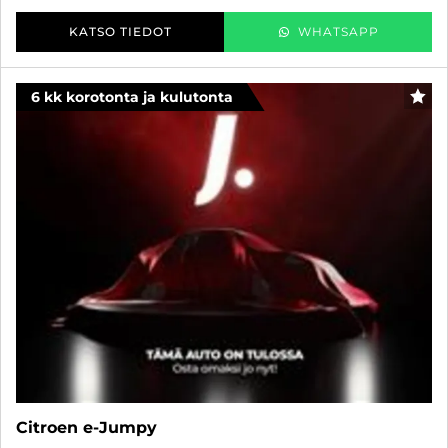
KATSO TIEDOT
WHATSAPP
6 kk korotonta ja kulutonta
SUO
Citroen e-Jumpy