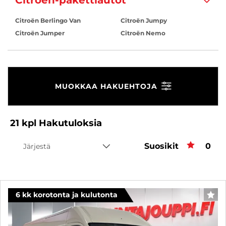
Citroën-pakettiautot
Citroën Berlingo Van
Citroën Jumpy
Citroën Jumper
Citroën Nemo
MUOKKAA HAKUEHTOJA
21
kpl
Hakutuloksia
Suosikit
Suos
0
Järjestä
6 kk korotonta ja kulutonta
SUO