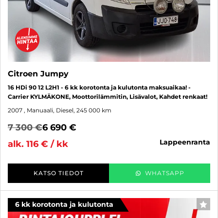
Citroen Jumpy
16 HDi 90 12 L2H1 - 6 kk korotonta ja kulutonta maksuaikaa! -
Carrier KYLMÄKONE, Moottorilämmitin, Lisävalot, Kahdet renkaat!
2007
, Manuaali, Diesel, 245 000 km
7 300 €
6 690 €
lappeenranta
alk. 116 € / kk
KATSO TIEDOT
WHATSAPP
6 kk korotonta ja kulutonta
SUO