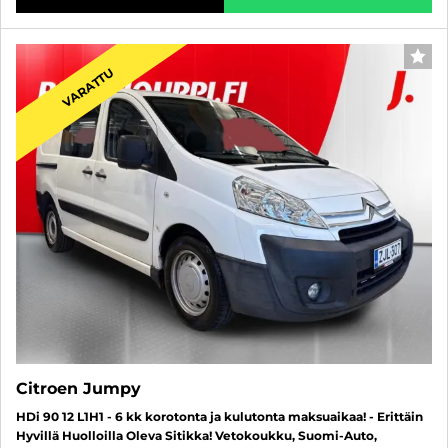
SUO
VARATTU
Citroen Jumpy
HDi 90 12 L1H1 - 6 kk korotonta ja kulutonta maksuaikaa! - Erittäin
Hyvillä Huolloilla Oleva Sitikka! Vetokoukku, Suomi-Auto,