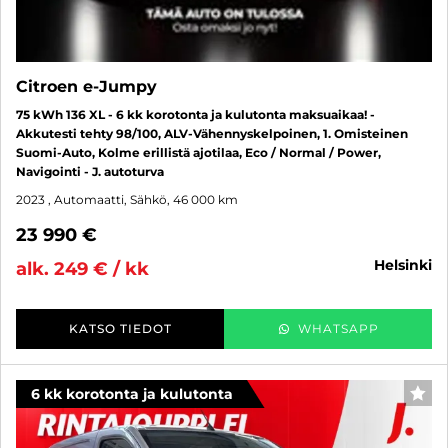
Citroen e-Jumpy
75 kWh 136 XL - 6 kk korotonta ja kulutonta maksuaikaa! -
Akkutesti tehty 98/100, ALV-Vähennyskelpoinen, 1. Omisteinen
Suomi-Auto, Kolme erillistä ajotilaa, Eco / Normal / Power,
Navigointi - J. autoturva
2023
, Automaatti, Sähkö, 46 000 km
23 990 €
helsinki
alk. 249 € / kk
KATSO TIEDOT
WHATSAPP
6 kk korotonta ja kulutonta
SUO