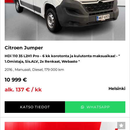
Citroen Jumper
HDi 110 35 L2H1 Pro - 6 kk korotonta ja kulutonta maksuaikaa! - "
1.Omistaja, Sis.ALV, 2x Renkaat, Webasto "
2016
, Manuaali, Diesel, 179 000 km
10 999 €
helsinki
alk. 137 € / kk
KATSO TIEDOT
WHATSAPP
SUO