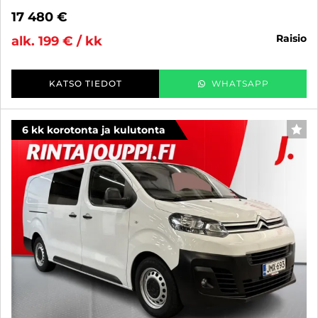
17 480 €
raisio
alk. 199 € / kk
KATSO TIEDOT
WHATSAPP
6 kk korotonta ja kulutonta
SUO