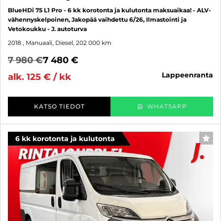
BlueHDi 75 L1 Pro - 6 kk korotonta ja kulutonta maksuaikaa! - ALV-
vähennyskelpoinen, Jakopää vaihdettu 6/26, Ilmastointi ja
Vetokoukku - J. autoturva
2018
, Manuaali, Diesel, 202 000 km
7 980 €
7 480 €
lappeenranta
alk. 125 € / kk
KATSO TIEDOT
WHATSAPP
6 kk korotonta ja kulutonta
SUO