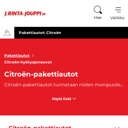
Siirry sisältöön
Hae
Valikko
Pakettiautot: Citroën
Pakettiautot
Citroën-hyötyajoneuvot
Citroën-pakettiautot
Citroën-pakettiautot tunnetaan niiden monipuolisuudesta, tilavuudesta ja mukavuudesta, jotka tekevät niistä ihanteellisia ratkaisuja erilaisten yritysten ja ammattilaisten kuljetustarpeisiin. Citroënin pakettiautovalikoimassa on erilaisia malleja, kuten
Näytä lisää