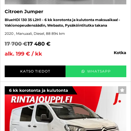
Citroen Jumper
BlueHDi 130 35 L2H1 - 6 kk korotonta ja kulutonta maksuaikaa! -
Vakionopeudensäädin, Webasto, Pysäköintitutka takana
2020
, Manuaali, Diesel, 88 894 km
17 700 €
17 480 €
kotka
alk. 199 € / kk
KATSO TIEDOT
WHATSAPP
6 kk korotonta ja kulutonta
SUO