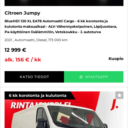
Citroen Jumpy
BlueHDi 120 XL EAT8 Automaatti Cargo - 6 kk korotonta ja
kulutonta maksuaikaa! - ALV-Vähennyskelpoinen, Läpijuostava,
Pa-käyttöinen lisälämmitin, Vetokoukku - J. autoturva
2021
, Automaatti, Diesel, 173 000 km
12 999 €
kuopio
alk. 156 € / kk
KATSO TIEDOT
WHATSAPP
6 kk korotonta ja kulutonta
SUO