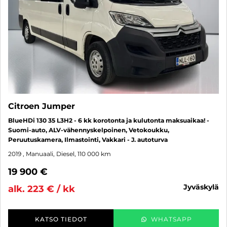
Citroen Jumper
BlueHDi 130 35 L3H2 - 6 kk korotonta ja kulutonta maksuaikaa! -
Suomi-auto, ALV-vähennyskelpoinen, Vetokoukku,
Peruutuskamera, Ilmastointi, Vakkari - J. autoturva
2019
, Manuaali, Diesel, 110 000 km
19 900 €
jyväskylä
alk. 223 € / kk
KATSO TIEDOT
WHATSAPP