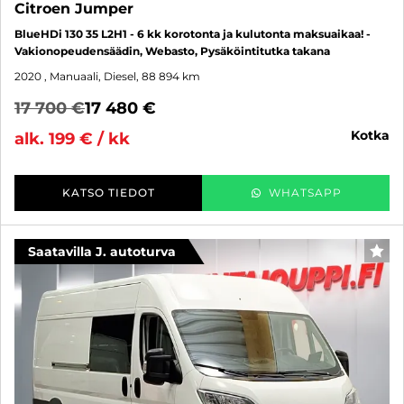
Citroen Jumper
BlueHDi 130 35 L2H1 - 6 kk korotonta ja kulutonta maksuaikaa! -
Vakionopeudensäädin, Webasto, Pysäköintitutka takana
2020
, Manuaali, Diesel, 88 894 km
17 700 €
17 480 €
kotka
alk. 199 € / kk
KATSO TIEDOT
WHATSAPP
Saatavilla J. autoturva
SUO