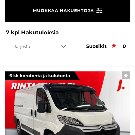
MUOKKAA HAKUEHTOJA
7
kpl
Hakutuloksia
Suosikit
Suos
0
Järjestä
6 kk korotonta ja kulutonta
SUO