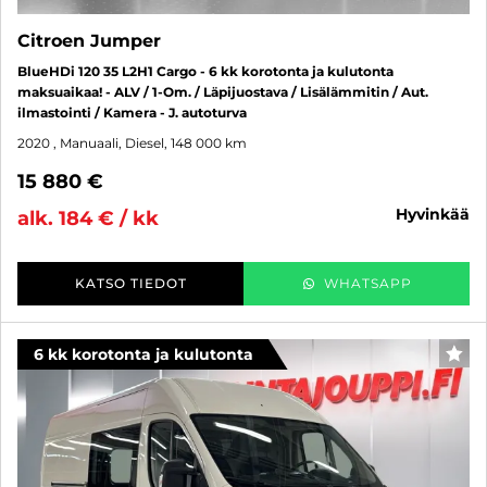
Citroen Jumper
BlueHDi 120 35 L2H1 Cargo - 6 kk korotonta ja kulutonta
maksuaikaa! - ALV / 1-Om. / Läpijuostava / Lisälämmitin / Aut.
ilmastointi / Kamera - J. autoturva
2020
, Manuaali, Diesel, 148 000 km
15 880 €
hyvinkää
alk. 184 € / kk
KATSO TIEDOT
WHATSAPP
6 kk korotonta ja kulutonta
SUO