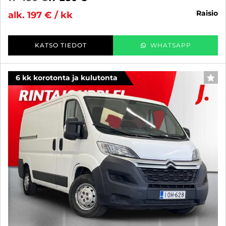
raisio
alk. 197 € / kk
KATSO TIEDOT
WHATSAPP
6 kk korotonta ja kulutonta
SUO