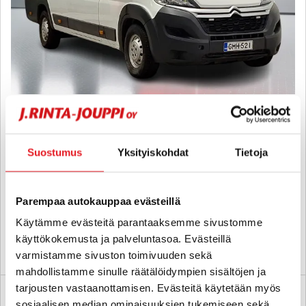
Citroen Jumper
BlueHDi 163 35+ L4H2 - B-kortti - ALV:Vähennyskelpoinen.
Webasto. Rek. 6:lle. Vetokoukku, Juuri katsastettu. - J. autoturva
Suostumus
Yksityiskohdat
Tietoja
2017
, Manuaali, Diesel, 179 000 km, Rek. 6, Vuodepaikat 2
22 780 €
Parempaa autokauppaa evästeillä
lahti
alk. 238 € / kk
Käytämme evästeitä parantaaksemme sivustomme
käyttökokemusta ja palveluntasoa. Evästeillä
KATSO TIEDOT
WHATSAPP
varmistamme sivuston toimivuuden sekä
mahdollistamme sinulle räätälöidympien sisältöjen ja
tarjousten vastaanottamisen. Evästeitä käytetään myös
6 kk korotonta ja kulutonta
SUO
sosiaalisen median ominaisuuksien tukemiseen sekä