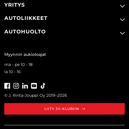
YRITYS
AUTOLIIKKEET
AUTOHUOLTO
Myynnin aukioloajat
ma - pe 10 - 18
la 10 - 16
Facebook
Instagram
LinkedIn
Youtube
Tiktok
© J. Rinta-Jouppi Oy 2019–2026
LIITY JII-KLUBIIN