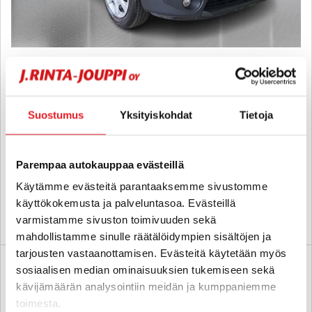
Dacia Dokker Van
dCi 90 Ambiance 3,3m3 - 6 kk korotonta ja kulutonta maksuaikaa!
- Vetokoukku, Lohkolämmitin/Moottorilämmitin, Ilmastointi,
Katsastettu 7/26
Suostumus
Yksityiskohdat
Tietoja
2013
, Manuaali, Diesel, 142 000 km
7 880 €
Parempaa autokauppaa evästeillä
kotka
alk. 131 € / kk
Käytämme evästeitä parantaaksemme sivustomme
käyttökokemusta ja palveluntasoa. Evästeillä
varmistamme sivuston toimivuuden sekä
KATSO TIEDOT
WHATSAPP
mahdollistamme sinulle räätälöidympien sisältöjen ja
tarjousten vastaanottamisen. Evästeitä käytetään myös
sosiaalisen median ominaisuuksien tukemiseen sekä
kävijämäärän analysointiin meidän ja kumppaniemme
toimesta.