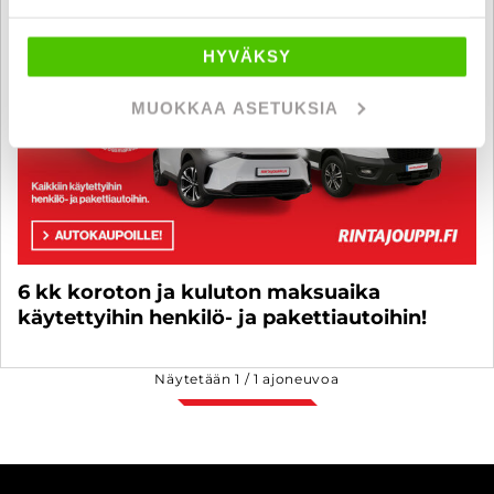
HYVÄKSY
MUOKKAA ASETUKSIA
6 kk koroton ja kuluton maksuaika
käytettyihin henkilö- ja pakettiautoihin!
Näytetään
1
/
1
ajoneuvoa