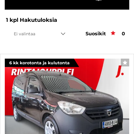
1
kpl
Hakutuloksia
Suosikit
Suos
0
Ei valintaa
6 kk korotonta ja kulutonta
SUO