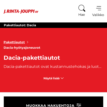
Siirry sisältöön
Hae
Valikko
Pakettiautot: Dacia
Pakettiautot
Dacia-hyötyajoneuvot
Dacia-pakettiautot
Dacia-pakettiautot ovat kustannustehokas ja luotettava vaihtoehto niille, jotka etsivät käytännöllistä ajoneuvoa yrityksen kuljetustarpeisiin tai monipuoliseen ammattilaiskäyttöön. Dacia tunnetaan edullisista mutta kestävästi suunnitelluista autoista, jotka tarjoavat kaikki tarvittavat ominaisuudet ja tilan kuljetustehtäviin ilman ylimääräisiä kustannuksia. Dacian pakettiautot, kuten
Näytä lisää
MUOKKAA HAKUEHTOJA