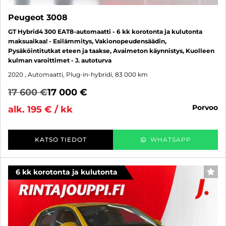
Peugeot 3008
GT Hybrid4 300 EAT8-automaatti - 6 kk korotonta ja kulutonta
maksuaikaa! - Esilämmitys, Vakionopeudensäädin,
Pysäköintitutkat eteen ja taakse, Avaimeton käynnistys, Kuolleen
kulman varoittimet - J. autoturva
2020
, Automaatti, Plug-in-hybridi, 83 000 km
17 600 €
17 000 €
porvoo
alk. 195 € / kk
KATSO TIEDOT
WHATSAPP
6 kk korotonta ja kulutonta
SUO