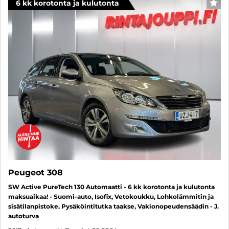
6 kk korotonta ja kulutonta
SUO
Peugeot 308
SW Active PureTech 130 Automaatti - 6 kk korotonta ja kulutonta
maksuaikaa! - Suomi-auto, Isofix, Vetokoukku, Lohkolämmitin ja
sisätilanpistoke, Pysäköintitutka taakse, Vakionopeudensäädin - J.
autoturva