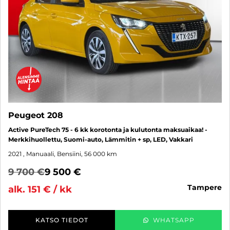
Peugeot 208
Active PureTech 75 - 6 kk korotonta ja kulutonta maksuaikaa! -
Merkkihuollettu, Suomi-auto, Lämmitin + sp, LED, Vakkari
2021
, Manuaali, Bensiini, 56 000 km
9 700 €
9 500 €
tampere
alk. 151 € / kk
KATSO TIEDOT
WHATSAPP