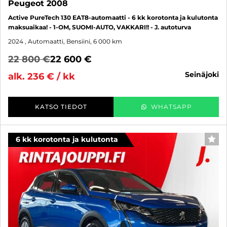
Peugeot 2008
Active PureTech 130 EAT8-automaatti - 6 kk korotonta ja kulutonta
maksuaikaa! - 1-OM, SUOMI-AUTO, VAKKARI!! - J. autoturva
2024
, Automaatti, Bensiini, 6 000 km
22 800 €
22 600 €
seinäjoki
alk. 236 € / kk
KATSO TIEDOT
WHATSAPP
6 kk korotonta ja kulutonta
SUO