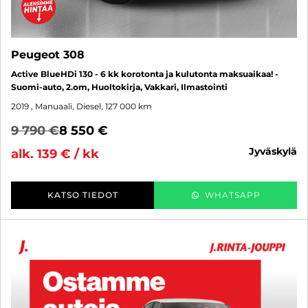
Peugeot 308
Active BlueHDi 130 - 6 kk korotonta ja kulutonta maksuaikaa! -
Suomi-auto, 2.om, Huoltokirja, Vakkari, Ilmastointi
2019
, Manuaali, Diesel, 127 000 km
9 790 €
8 550 €
jyväskylä
alk. 139 € / kk
KATSO TIEDOT
WHATSAPP