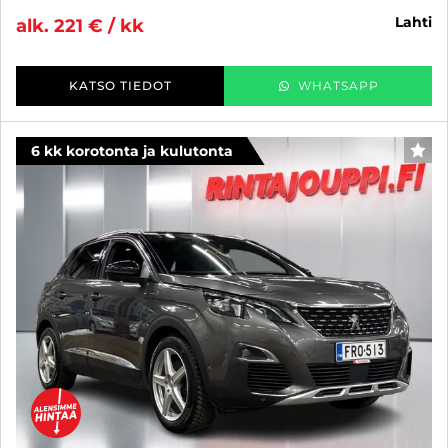
lahti
alk. 221 € / kk
KATSO TIEDOT
WHATSAPP
6 kk korotonta ja kulutonta
SUO