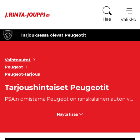
Siirry sisältöön
Hae
Valikko
Tarjouksessa olevat Peugeotit
Vaihtoautot
Peugeot
Peugeot-tarjous
Tarjoushintaiset Peugeotit
PSA:n omistama Peugeot on ranskalainen auton valmistaja, joka perustettiin vuonna 1810. Suomalaisittain tunnettu "Pösö" on kehityksen edelläkävijä ja sen autot tunnetaan tyylikkäistä ominaisuuksista, ikonisen ulkonäön lisäksi. Oli sinulla sitten hakusessa laadukas henkilöauto, koko perheen tila-auto, hybridiauto tai pikkuauto, Peugeuotin valikoimasta löydät omasi. Suosittuja Peugeot-malleja ovat
Näytä lisää