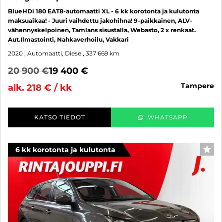
BlueHDi 180 EAT8-automaatti XL - 6 kk korotonta ja kulutonta
maksuaikaa! - Juuri vaihdettu jakohihna! 9-paikkainen, ALV-
vähennyskelpoinen, Tamlans sisustalla, Webasto, 2 x renkaat.
Aut.Ilmastointi, Nahkaverhoilu, Vakkari
2020
, Automaatti, Diesel, 337 669 km
20 900 €
19 400 €
tampere
alk. 218 € / kk
KATSO TIEDOT
WHATSAPP
6 kk korotonta ja kulutonta
SUO