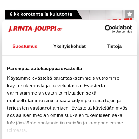
6 kk korotonta ja kulutonta
SUO
Suostumus
Yksityiskohdat
Tietoja
Parempaa autokauppaa evästeillä
Käytämme evästeitä parantaaksemme sivustomme
käyttökokemusta ja palveluntasoa. Evästeillä
varmistamme sivuston toimivuuden sekä
mahdollistamme sinulle räätälöidympien sisältöjen ja
tarjousten vastaanottamisen. Evästeitä käytetään myös
sosiaalisen median ominaisuuksien tukemiseen sekä
Peugeot 208
kävijämäärän analysointiin meidän ja kumppaniemme
Motion PureTech 100 - 6 kk korotonta ja kulutonta maksuaikaa! -
toimesta.
Suomiauto, Navigointi, Vakionopeuden säädin, Peruutuskamera -
J. autoturva