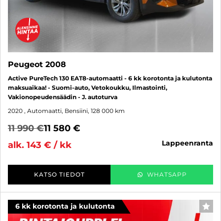
Peugeot 2008
Active PureTech 130 EAT8-automaatti - 6 kk korotonta ja kulutonta
maksuaikaa! - Suomi-auto, Vetokoukku, Ilmastointi,
Vakionopeudensäädin - J. autoturva
2020
, Automaatti, Bensiini, 128 000 km
11 990 €
11 580 €
lappeenranta
alk. 143 € / kk
KATSO TIEDOT
WHATSAPP
6 kk korotonta ja kulutonta
SUO