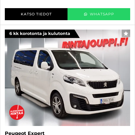
KATSO TIEDOT
WHATSAPP
6 kk korotonta ja kulutonta
SUO
Peugeot Expert