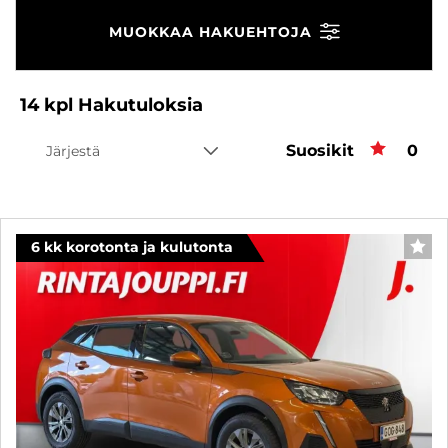
MUOKKAA HAKUEHTOJA
14
kpl
Hakutuloksia
Suosikit
Suos
0
Järjestä
6 kk korotonta ja kulutonta
SUO