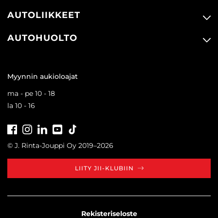
AUTOLIIKKEET
AUTOHUOLTO
Myynnin aukioloajat
ma - pe 10 - 18
la 10 - 16
Facebook
Instagram
LinkedIn
Youtube
Tiktok
© J. Rinta-Jouppi Oy 2019–2026
LIITY JII-KLUBIIN
Rekisteriseloste