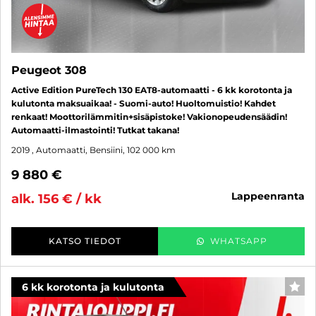
Peugeot 308
Active Edition PureTech 130 EAT8-automaatti - 6 kk korotonta ja
kulutonta maksuaikaa! - Suomi-auto! Huoltomuistio! Kahdet
renkaat! Moottorilämmitin+sisäpistoke! Vakionopeudensäädin!
Automaatti-ilmastointi! Tutkat takana!
2019
, Automaatti, Bensiini, 102 000 km
9 880 €
lappeenranta
alk. 156 € / kk
KATSO TIEDOT
WHATSAPP
6 kk korotonta ja kulutonta
SUO