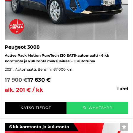
Peugeot 3008
Active Pack Motion PureTech 130 EAT8-automaatti - 6 kk
korotonta ja kulutonta maksuaikaa! - J. autoturva
2021
, Automaatti, Bensiini, 67 000 km
17 900 €
17 630 €
lahti
alk. 201 € / kk
KATSO TIEDOT
WHATSAPP
6 kk korotonta ja kulutonta
SUO