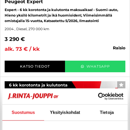
Peugeot Expert
Expert - 6 kk korotonta ja kulutonta maksuaikaa! - Suomi-auto,
Hieno yksilö kilometrit ja ikä huomioiden!, Viimeisimmällä
omistajalla 15-vuotta, Katsastettu 5/2026, Ilmastointi
2004
, Diesel, 270 000 km
3 290 €
raisio
alk. 73 € / kk
KATSO TIEDOT
WHATSAPP
6 kk korotonta ja kulutonta
SUO
Suostumus
Yksityiskohdat
Tietoja