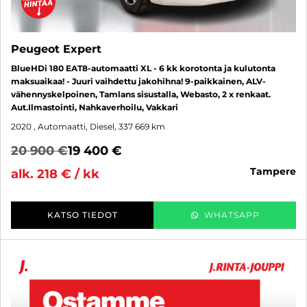
Peugeot Expert
BlueHDi 180 EAT8-automaatti XL - 6 kk korotonta ja kulutonta
maksuaikaa! - Juuri vaihdettu jakohihna! 9-paikkainen, ALV-
vähennyskelpoinen, Tamlans sisustalla, Webasto, 2 x renkaat.
Aut.Ilmastointi, Nahkaverhoilu, Vakkari
2020
, Automaatti, Diesel, 337 669 km
20 900 €
19 400 €
tampere
alk. 218 € / kk
KATSO TIEDOT
WHATSAPP