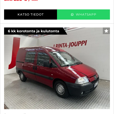
KATSO TIEDOT
WHATSAPP
6 kk korotonta ja kulutonta
SUO