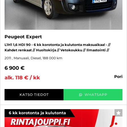
Peugeot Expert
L1H1 1,6 HDi 90 - 6 kk korotonta ja kulutonta maksuaikaa! - //
Kahdet renkaat // Huoltokirja // Vetokoukku // Ilmastointi //
2011
, Manuaali, Diesel, 188 000 km
6 900 €
pori
alk. 118 € / kk
KATSO TIEDOT
WHATSAPP
6 kk korotonta ja kulutonta
SUO