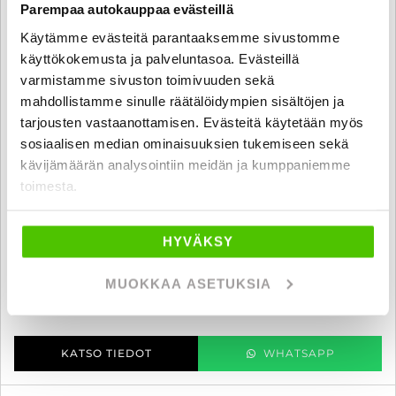
Parempaa autokauppaa evästeillä
Käytämme evästeitä parantaaksemme sivustomme
käyttökokemusta ja palveluntasoa. Evästeillä
varmistamme sivuston toimivuuden sekä
mahdollistamme sinulle räätälöidympien sisältöjen ja
tarjousten vastaanottamisen. Evästeitä käytetään myös
sosiaalisen median ominaisuuksien tukemiseen sekä
Peugeot Expert
kävijämäärän analysointiin meidän ja kumppaniemme
BlueHDi 145 EAT8-automaatti XL - 6 kk korotonta ja kulutonta
toimesta.
maksuaikaa! - 1-om., SUOMI-AUTO, ALV-vähennyskelpoinen,
Webasto, Pariovet, LED-lisävalo - J. autoturva
2024
, Automaatti, Diesel, 37 000 km
HYVÄKSY
29 800 €
MUOKKAA ASETUKSIA
raisio
alk. 285 € / kk
KATSO TIEDOT
WHATSAPP