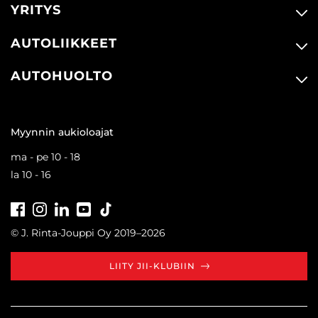
YRITYS
AUTOLIIKKEET
AUTOHUOLTO
Myynnin aukioloajat
ma - pe 10 - 18
la 10 - 16
Facebook
Instagram
LinkedIn
Youtube
Tiktok
© J. Rinta-Jouppi Oy 2019–2026
LIITY JII-KLUBIIN