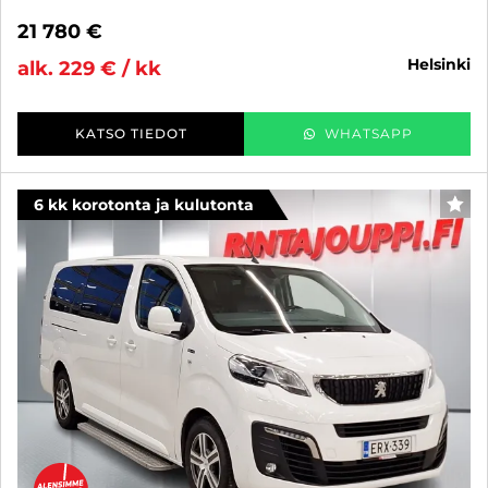
21 780 €
helsinki
alk. 229 € / kk
KATSO TIEDOT
WHATSAPP
6 kk korotonta ja kulutonta
SUO