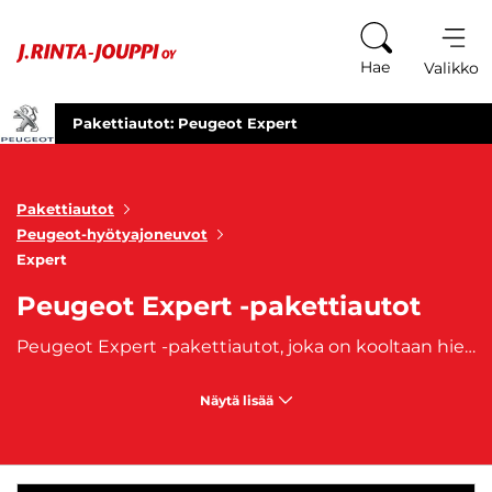
Siirry sisältöön
Hae
Valikko
Pakettiautot: Peugeot Expert
Pakettiautot
Peugeot-hyötyajoneuvot
Expert
Peugeot Expert -pakettiautot
Peugeot Expert -pakettiautot, joka on kooltaan hieman pienempi kuin Peugeot Boxer. Expert -automalli on ollut valmistuksessa vuodesta 1995 lähtien. Turvallinen hyötyajoneuvo on tilava kokoisekseen ja se tunnetaan kestävyydestään - auto on saanut täydet viisi tähteä kolaritestistä. J. Rinta-Joupilta ostat käytetyt, aiemmin omistuksessa olleet Peugeot Expert -vaihtoautot. Autoihin on saatavilla edullinen
Näytä lisää