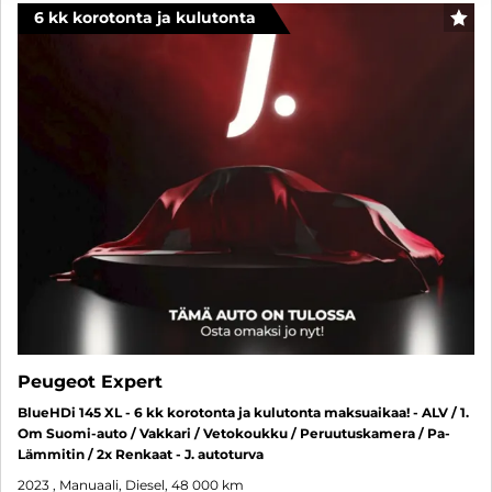
6 kk korotonta ja kulutonta
SUO
Peugeot Expert
BlueHDi 145 XL - 6 kk korotonta ja kulutonta maksuaikaa! - ALV / 1.
Om Suomi-auto / Vakkari / Vetokoukku / Peruutuskamera / Pa-
Lämmitin / 2x Renkaat - J. autoturva
2023
, Manuaali, Diesel, 48 000 km