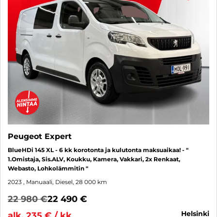
Peugeot Expert
BlueHDi 145 XL - 6 kk korotonta ja kulutonta maksuaikaa! - "
1.Omistaja, Sis.ALV, Koukku, Kamera, Vakkari, 2x Renkaat,
Webasto, Lohkolämmitin "
2023
, Manuaali, Diesel, 28 000 km
22 980 €
22 490 €
helsinki
alk. 235 € / kk