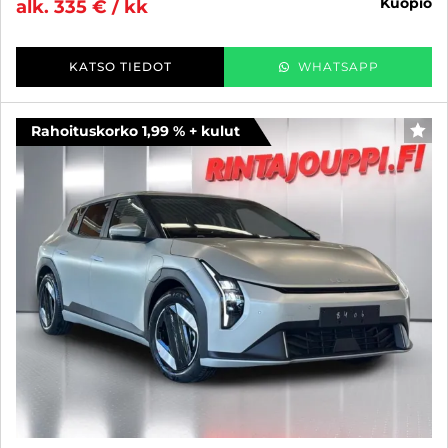
kuopio
alk. 335 € / kk
KATSO TIEDOT
WHATSAPP
Rahoituskorko 1,99 % + kulut
SUO