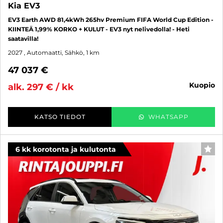
Kia EV3
EV3 Earth AWD 81,4kWh 265hv Premium FIFA World Cup Edition -
KIINTEÄ 1,99% KORKO + KULUT - EV3 nyt nelivedolla! - Heti
saatavilla!
2027
, Automaatti, Sähkö, 1 km
47 037 €
kuopio
alk. 297 € / kk
KATSO TIEDOT
WHATSAPP
6 kk korotonta ja kulutonta
SUO