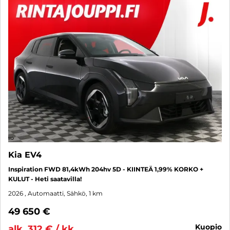
Kia EV4
Inspiration FWD 81,4kWh 204hv 5D - KIINTEÄ 1,99% KORKO +
KULUT - Heti saatavilla!
2026
, Automaatti, Sähkö, 1 km
49 650 €
kuopio
alk. 312 € / kk