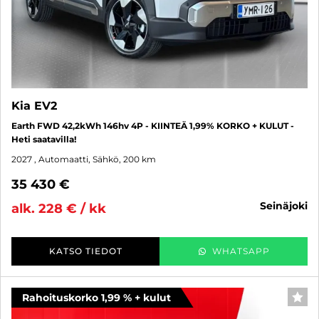
Kia EV2
Earth FWD 42,2kWh 146hv 4P - KIINTEÄ 1,99% KORKO + KULUT -
Heti saatavilla!
2027
, Automaatti, Sähkö, 200 km
35 430 €
seinäjoki
alk. 228 € / kk
KATSO TIEDOT
WHATSAPP
Rahoituskorko 1,99 % + kulut
SUO