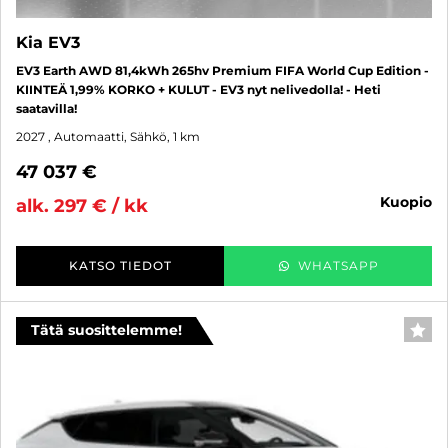
Kia EV3
EV3 Earth AWD 81,4kWh 265hv Premium FIFA World Cup Edition -
KIINTEÄ 1,99% KORKO + KULUT - EV3 nyt nelivedolla! - Heti
saatavilla!
2027
, Automaatti, Sähkö, 1 km
47 037 €
kuopio
alk. 297 € / kk
KATSO TIEDOT
WHATSAPP
Tätä suosittelemme!
SUO