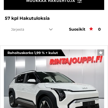
MUOKKAA HAKUEHTOJA
57
kpl
Hakutuloksia
Suosikit
Suos
0
Järjestä
Rahoituskorko 1,99 % + kulut
SUO