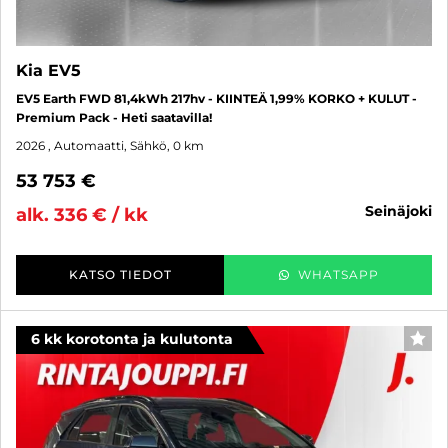
Kia EV5
EV5 Earth FWD 81,4kWh 217hv - KIINTEÄ 1,99% KORKO + KULUT -
Premium Pack - Heti saatavilla!
2026
, Automaatti, Sähkö, 0 km
53 753 €
seinäjoki
alk. 336 € / kk
KATSO TIEDOT
WHATSAPP
6 kk korotonta ja kulutonta
SUO