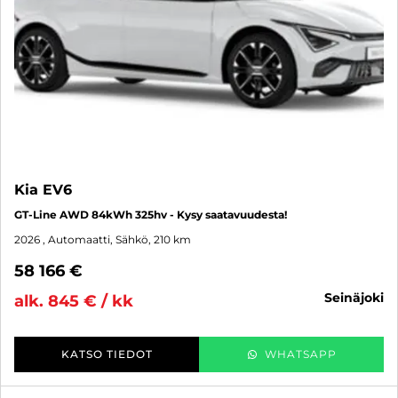
Kia EV6
GT-Line AWD 84kWh 325hv - Kysy saatavuudesta!
2026
, Automaatti, Sähkö, 210 km
58 166 €
seinäjoki
alk. 845 € / kk
KATSO TIEDOT
WHATSAPP