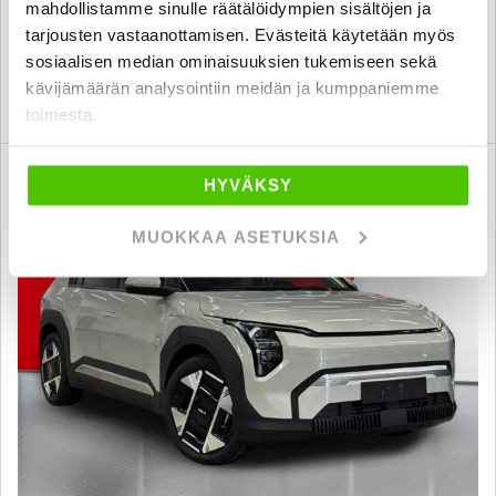
61 782 €
mahdollistamme sinulle räätälöidympien sisältöjen ja
kuopio
tarjousten vastaanottamisen. Evästeitä käytetään myös
alk. 382 € / kk
sosiaalisen median ominaisuuksien tukemiseen sekä
kävijämäärän analysointiin meidän ja kumppaniemme
KATSO TIEDOT
WHATSAPP
toimesta.
Rahoituskorko 1,99 % + kulut
SUO
HYVÄKSY
MUOKKAA ASETUKSIA