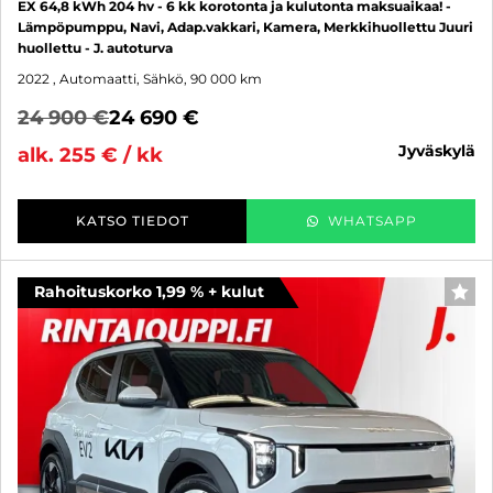
EX 64,8 kWh 204 hv - 6 kk korotonta ja kulutonta maksuaikaa! -
Lämpöpumppu, Navi, Adap.vakkari, Kamera, Merkkihuollettu Juuri
huollettu - J. autoturva
2022
, Automaatti, Sähkö, 90 000 km
24 900 €
24 690 €
jyväskylä
alk. 255 € / kk
KATSO TIEDOT
WHATSAPP
Rahoituskorko 1,99 % + kulut
SUO