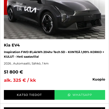
Kia EV4
Inspiration FWD 81,4kWh 204hv Tech 5D - KIINTEÄ 1,99% KORKO +
KULUT - Heti saatavilla!
2026
, Automaatti, Sähkö, 1 km
51 800 €
kuopio
alk. 325 € / kk
KATSO TIEDOT
WHATSAPP