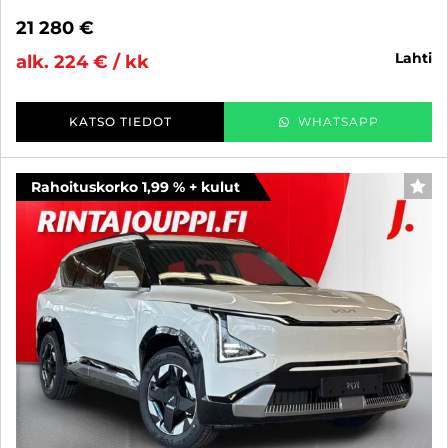
21 280 €
lahti
alk. 224 € / kk
KATSO TIEDOT
WHATSAPP
Rahoituskorko 1,99 % + kulut
SUO