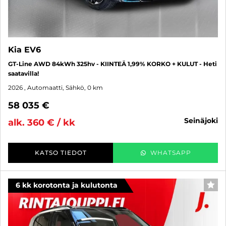
Kia EV6
GT-Line AWD 84kWh 325hv - KIINTEÄ 1,99% KORKO + KULUT - Heti
saatavilla!
2026
, Automaatti, Sähkö, 0 km
58 035 €
seinäjoki
alk. 360 € / kk
KATSO TIEDOT
WHATSAPP
6 kk korotonta ja kulutonta
SUO