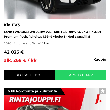
Kia EV3
Earth FWD 58,3kWh 204hv V2L - KIINTEÄ 1,99% KORKO + KULUT -
Premium Pack, Rahoitus 1,99 % + kulut ! - Heti saatavilla!
2026
, Automaatti, Sähkö, 1 km
42 035 €
kuopio
alk. 268 € / kk
KATSO TIEDOT
WHATSAPP
6 kk korotonta ja kulutonta
SUO