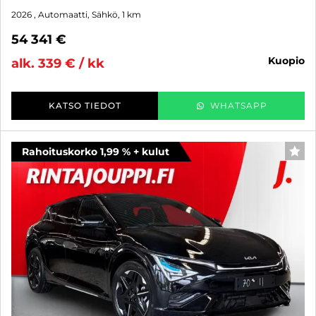
2026
, Automaatti, Sähkö, 1 km
54 341 €
kuopio
alk. 339 € / kk
KATSO TIEDOT
WHATSAPP
Rahoituskorko 1,99 % + kulut
SUO