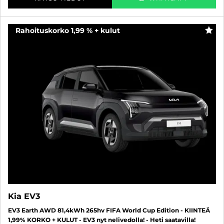
Rahoituskorko 1,99 % + kulut
SUO
Kia EV3
EV3 Earth AWD 81,4kWh 265hv FIFA World Cup Edition - KIINTEÄ
1,99% KORKO + KULUT - EV3 nyt nelivedolla! - Heti saatavilla!