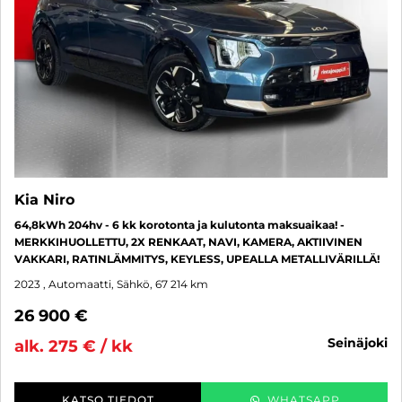
Kia Niro
64,8kWh 204hv - 6 kk korotonta ja kulutonta maksuaikaa! -
MERKKIHUOLLETTU, 2X RENKAAT, NAVI, KAMERA, AKTIIVINEN
VAKKARI, RATINLÄMMITYS, KEYLESS, UPEALLA METALLIVÄRILLÄ!
2023
, Automaatti, Sähkö, 67 214 km
26 900 €
seinäjoki
alk. 275 € / kk
KATSO TIEDOT
WHATSAPP