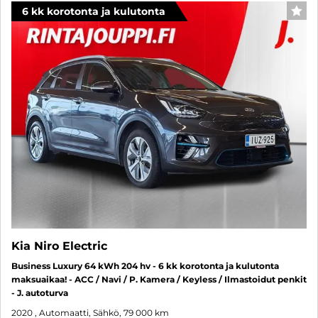
6 kk korotonta ja kulutonta
SUO
Kia Niro Electric
Business Luxury 64 kWh 204 hv - 6 kk korotonta ja kulutonta
maksuaikaa! - ACC / Navi / P. Kamera / Keyless / Ilmastoidut penkit
- J. autoturva
2020
, Automaatti, Sähkö, 79 000 km