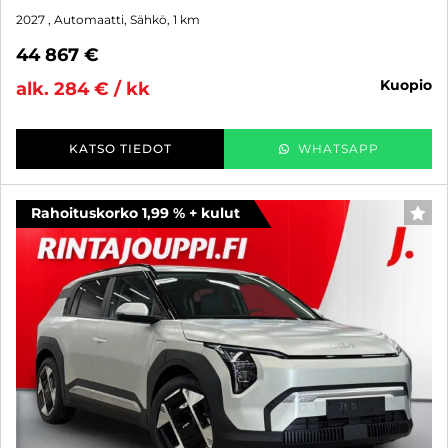
2027
, Automaatti, Sähkö, 1 km
44 867 €
kuopio
alk. 284 € / kk
KATSO TIEDOT
WHATSAPP
Rahoituskorko 1,99 % + kulut
SUO