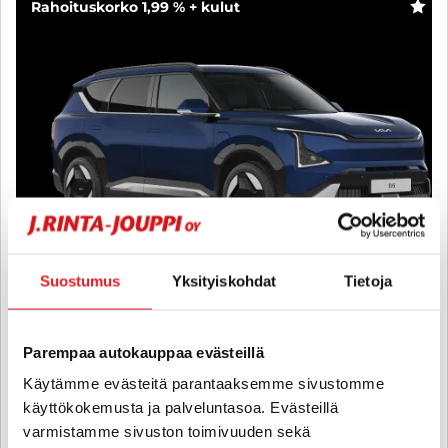
Rahoituskorko 1,99 % + kulut
SUO
Suostumus
Yksityiskohdat
Tietoja
Kia EV5
Parempaa autokauppaa evästeillä
EV5 GT-Line AWD 81,4kWh 265hv Tech - KIINTEÄ 1,99% KORKO +
Käytämme evästeitä parantaaksemme sivustomme
KULUT - EV5 nyt nelivedolla! - Heti saatavilla!
käyttökokemusta ja palveluntasoa. Evästeillä
2026
, Automaatti, Sähkö, 1 km
varmistamme sivuston toimivuuden sekä