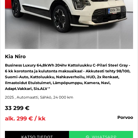
Kia Niro
Business Luxury 64,8kWh 204hv Kattoluukku C-Pilari Steel Gray -
6 kk korotonta ja kulutonta maksuaikaa! - Akkutesti tehty 98/100,
Suomi-Auto, Kattoluukku, Nahkaverhoilu, HUD, 2x Renkaat,
Ilmastoidut Etuistuimet, Lämpöpumppu, Kamera, Navi,
Adapt.Vakkari, Sis.ALV "
2025
, Automaatti, Sähkö, 24 000 km
33 299 €
porvoo
alk. 299 € / kk
KATSO TIEDOT
WHATSAPP