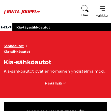
Siirry sisältöön
Hae
Valikko
Kia-täyssähköautot
Sähköautot
Kia-sähköautot
Kia-sähköautot
Kia-sähköautot ovat erinomainen yhdistelmä modernia teknologiaa, ympäristöystävällisyyttä ja taloudellisuutta. Kia on vahvistanut asemaansa sähköautojen markkinoilla innovatiivisilla malleilla, kuten
Näytä lisää