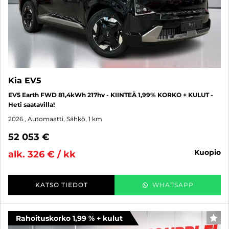
Kia EV5
EV5 Earth FWD 81,4kWh 217hv - KIINTEÄ 1,99% KORKO + KULUT -
Heti saatavilla!
2026
, Automaatti, Sähkö, 1 km
52 053 €
kuopio
alk. 326 € / kk
KATSO TIEDOT
WHATSAPP
Rahoituskorko 1,99 % + kulut
SUO