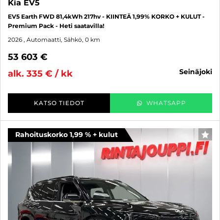
Kia EV5
EV5 Earth FWD 81,4kWh 217hv - KIINTEÄ 1,99% KORKO + KULUT -
Premium Pack - Heti saatavilla!
2026
, Automaatti, Sähkö, 0 km
53 603 €
seinäjoki
alk. 335 € / kk
KATSO TIEDOT
WHATSAPP
Rahoituskorko 1,99 % + kulut
SUO