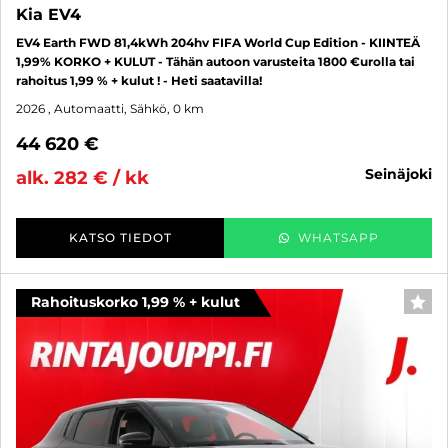
Kia EV4
EV4 Earth FWD 81,4kWh 204hv FIFA World Cup Edition - KIINTEÄ
1,99% KORKO + KULUT - Tähän autoon varusteita 1800 €urolla tai
rahoitus 1,99 % + kulut ! - Heti saatavilla!
2026
, Automaatti, Sähkö, 0 km
44 620 €
seinäjoki
alk. 282 € / kk
KATSO TIEDOT
WHATSAPP
Rahoituskorko 1,99 % + kulut
SUO