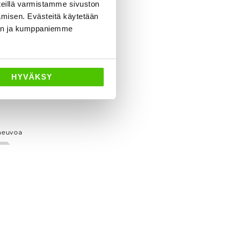
eillä varmistamme sivuston
amisen. Evästeitä käytetään
dän ja kumppaniemme
HYVÄKSY
neuvoa