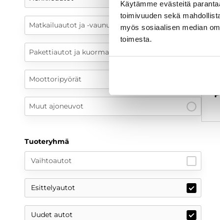
Käytämme evästeitä paranta
toimivuuden sekä mahdollista
Matkailuautot ja -vaunut
myös sosiaalisen median om
toimesta.
Pakettiautot ja kuorma-autot
Moottoripyörät
O
P
Muut ajoneuvot
Tuoteryhmä
Vaihtoautot
Esittelyautot
Uudet autot