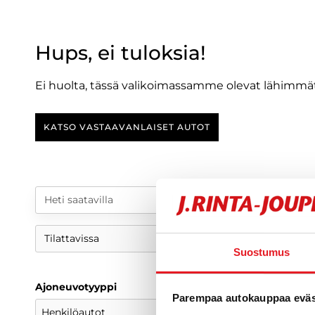
Hups, ei tuloksia!
Ei huolta, tässä valikoimassamme olevat lähimmät
KATSO VASTAAVANLAISET AUTOT
Heti saatavilla
Tilattavissa
Suostumus
Ajoneuvotyyppi
Parempaa autokauppaa eväst
Henkilöautot