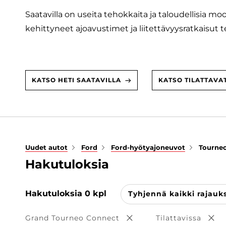
Saatavilla on useita tehokkaita ja taloudellisia moo
kehittyneet ajoavustimet ja liitettävyysratkaisut 
KATSO HETI SAATAVILLA
KATSO TILATTAVA
Uudet autot
Ford
Ford-hyötyajoneuvot
Tourne
Hakutuloksia
Hakutuloksia
0
kpl
Tyhjennä kaikki rajauk
Grand Tourneo Connect
Tilattavissa
Poista valinta
Poi