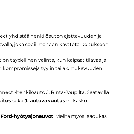
nnect yhdistää henkilöauton ajettavuuden ja
avalla, joka sopii moneen käyttötarkoitukseen.
n täydellinen valinta, kun kaipaat tilavaa ja
n kompromisseja tyylin tai ajomukavuuden
ect -henkilöauto J. Rinta-Joupilta. Saatavilla
oitus
sekä
J. autovakuutus
eli kasko.
 Ford-hyötyajoneuvot
. Meiltä myös laadukas