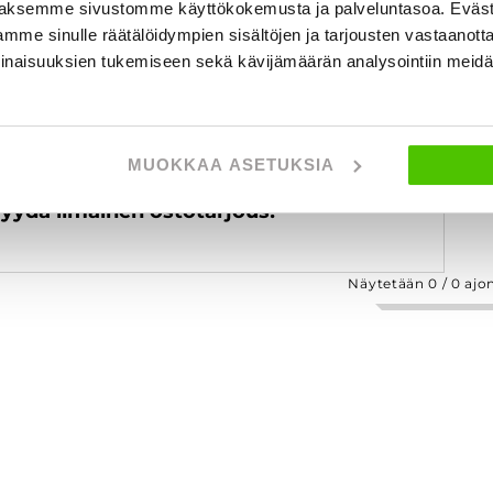
aksemme sivustomme käyttökokemusta ja palveluntasoa. Eväst
mme sinulle räätälöidympien sisältöjen ja tarjousten vastaanott
inaisuuksien tukemiseen sekä kävijämäärän analysointiin mei
MUOKKAA ASETUKSIA
stamme alle 225 tkm ajettuja autoja.
yydä ilmainen ostotarjous!
Näytetään
0
/
0
ajo