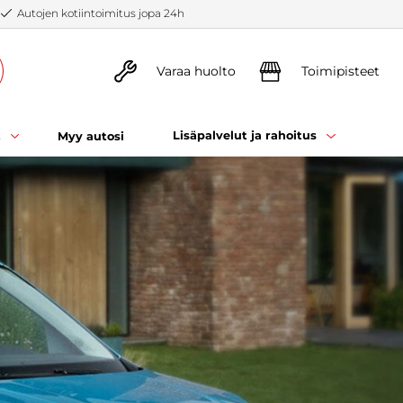
Autojen kotiintoimitus jopa 24h
Varaa huolto
Toimipisteet
t
Lisäpalvelut ja rahoitus
Myy autosi