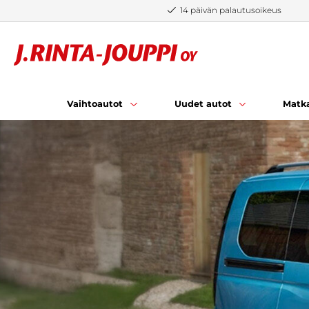
Siirry sisältöön
14 päivän palautusoikeus
Vaihtoautot
Uudet autot
Matka