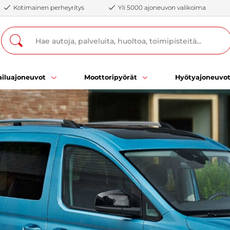
Kotimainen perheyritys
Yli 5000 ajoneuvon valikoima
iluajoneuvot
Moottoripyörät
Hyötyajoneuvo