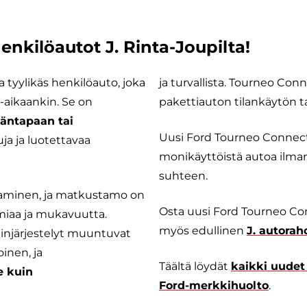
nkilöautot J. Rinta-Joupilta!
 tyylikäs henkilöauto, joka
ja turvallista. Tourneo Co
-aikaankin. Se on
pakettiauton tilankäytön t
mäntapaan tai
Uusi Ford Tourneo Connect o
uja ja luotettavaa
monikäyttöistä autoa ilma
suhteen.
aminen, ja matkustamo on
Osta uusi Ford Tourneo Conn
miaa ja mukavuutta.
myös edullinen
J. autorah
stuinjärjestelyt muuntuvat
inen, ja
Täältä löydät
kaikki uudet
e kuin
Ford-merkkihuolto
.