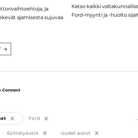
Katso kaikki valtakunnallis
ttorivaihtoehtoja, ja
Ford-myynti ja -huolto sija
tekevät ajamisesta sujuvaa
T
o Connect
set
Ford
Poista valinta
Poista valinta
Esittelyautot
Uudet autot
sta valinta
Poista valinta
Poista valinta