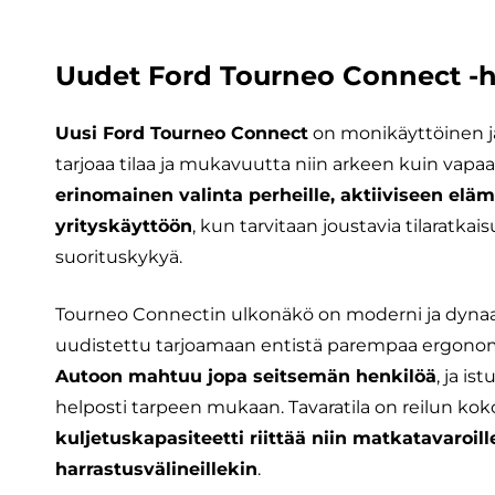
Uudet Ford Tourneo Connect -he
Uusi Ford Tourneo Connect
on monikäyttöinen ja
tarjoaa tilaa ja mukavuutta niin arkeen kuin vapaa
erinomainen valinta perheille, aktiiviseen elä
yrityskäyttöön
, kun tarvitaan joustavia tilaratkais
suorituskykyä.
Tourneo Connectin ulkonäkö on moderni ja dyna
uudistettu tarjoamaan entistä parempaa ergono
Autoon mahtuu jopa seitsemän henkilöä
, ja i
helposti tarpeen mukaan. Tavaratila on reilun koko
kuljetuskapasiteetti riittää niin matkatavaroill
harrastusvälineillekin
.