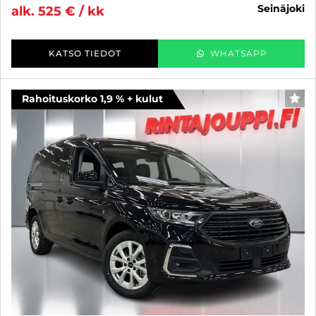
seinäjoki
alk. 525 € / kk
KATSO TIEDOT
WHATSAPP
Rahoituskorko 1,9 % + kulut
SUO