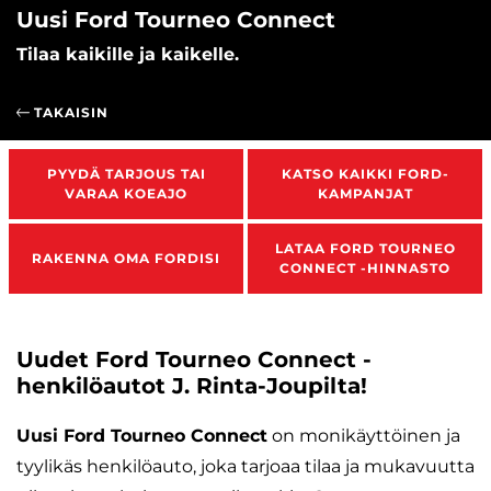
Uusi Ford Tourneo Connect
Tilaa kaikille ja kaikelle.
TAKAISIN
PYYDÄ TARJOUS TAI
KATSO KAIKKI FORD-
VARAA KOEAJO
KAMPANJAT
LATAA FORD TOURNEO
RAKENNA OMA FORDISI
CONNECT -HINNASTO
Uudet Ford Tourneo Connect -
henkilöautot J. Rinta-Joupilta!
Uusi Ford Tourneo Connect
on monikäyttöinen ja
tyylikäs henkilöauto, joka tarjoaa tilaa ja mukavuutta