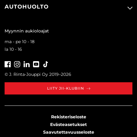
AUTOHUOLTO
Myynnin aukioloajat
ma - pe 10 - 18
la 10 - 16
Facebook
Instagram
LinkedIn
Youtube
Tiktok
© J. Rinta-Jouppi Oy 2019–2026
LIITY JII-KLUBIIN
Rekisteriseloste
Evästeasetukset
Saavutettavuusseloste