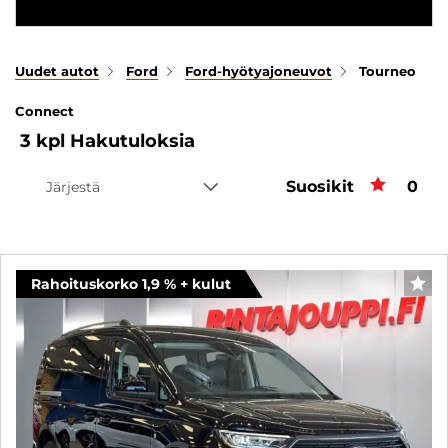
Uudet autot
Ford
Ford-hyötyajoneuvot
Tourneo
Connect
3
kpl
Hakutuloksia
Suosikit
Suos
0
Järjestä
Rahoituskorko 1,9 % + kulut
SUO