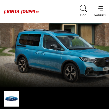
Siirry sisältöön
Hae
Valikko