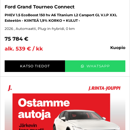
Ford Grand Tourneo Connect
PHEV 1.5 EcoBoost 150 hv A6 Titanium L2 Carsport GL V.I.P XXL
Esteetön - KIINTEÄ 1,9% KORKO + KULUT -
2026
, Automaatti, Plug-in-hybridi, 0 km
75 784 €
kuopio
alk. 539 € / kk
KATSO TIEDOT
WHATSAPP