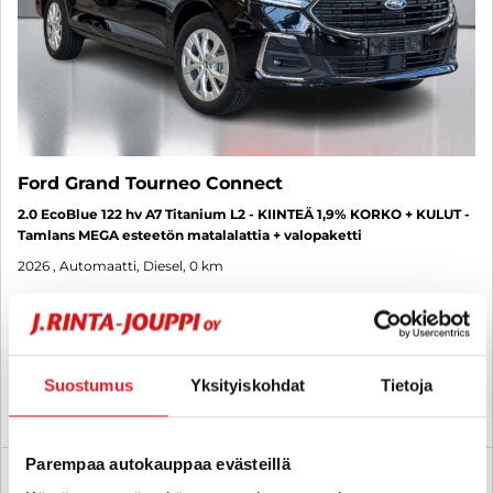
Ford Grand Tourneo Connect
2.0 EcoBlue 122 hv A7 Titanium L2 - KIINTEÄ 1,9% KORKO + KULUT -
Tamlans MEGA esteetön matalalattia + valopaketti
2026
, Automaatti, Diesel, 0 km
69 940 €
seinäjoki
alk. 498 € / kk
Suostumus
Yksityiskohdat
Tietoja
KATSO TIEDOT
WHATSAPP
Parempaa autokauppaa evästeillä
Rahoituskorko 1,9 % + kulut
SUO