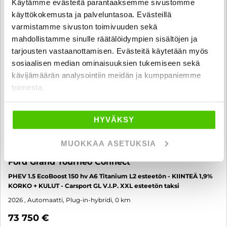
Käytämme evästeitä parantaaksemme sivustomme
käyttökokemusta ja palveluntasoa. Evästeillä
varmistamme sivuston toimivuuden sekä
mahdollistamme sinulle räätälöidympien sisältöjen ja
tarjousten vastaanottamisen. Evästeitä käytetään myös
sosiaalisen median ominaisuuksien tukemiseen sekä
kävijämäärän analysointiin meidän ja kumppaniemme
toimesta.
HYVÄKSY
MUOKKAA ASETUKSIA
Ford Grand Tourneo Connect
PHEV 1.5 EcoBoost 150 hv A6 Titanium L2 esteetön - KIINTEÄ 1,9%
KORKO + KULUT - Carsport GL V.I.P. XXL esteetön taksi
2026
, Automaatti, Plug-in-hybridi, 0 km
73 750 €