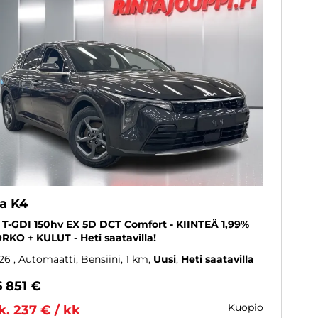
ia K4
6 T-GDI 150hv EX 5D DCT Comfort - KIINTEÄ 1,99%
RKO + KULUT - Heti saatavilla!
26
, Automaatti, Bensiini, 1 km
Uusi
Heti saatavilla
6 851 €
kuopio
k. 237 € / kk