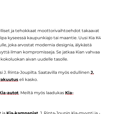
delliset ja tehokkaat moottorivaihtoehdot takaavat
pa kyseessä kaupunkiajo tai maantie. Uusi Kia K4
lle, joka arvostat modernia designia, älykästä
syyttä ilman kompromisseja. Se jatkaa Kian vahvaa
 kokoluokan aivan uudelle tasolle.
i J. Rinta-Joupilta. Saatavilla myös edullinen
J.
vakuutus
eli kasko.
Kia-autot
. Meiltä myös laadukas
Kia-
t
ja
Kia-kampanjat
. J. Rinta-Joupin Kia-myynti ja -