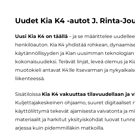
Uudet Kia K4 -autot J. Rinta-Jou
Uusi Kia K4 on täällä
– ja se määrittelee uudell
henkilöauton. Kia K4 yhdistää rohkean, dynaamis
käytännöllisyyden ja Kian uusimman teknologian 
kokonaisuudeksi. Terävät linjat, leveä olemus ja K
muotokieli antavat K4:lle itsevarman ja nykyaikai
liikenteessä.
Sisätiloissa
Kia K4 vakuuttaa tilavuudellaan ja v
Kuljettajakeskeinen ohjaamo, suuret digitaaliset n
käyttöliittymä tekevät ajamisesta vaivatonta ja m
materiaalit ja harkitut yksityiskohdat luovat tunne
arjessa kuin pidemmilläkin matkoilla.