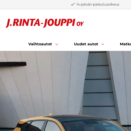
Siirry sisältöön
14 päivän palautusoikeus
Vaihtoautot
Uudet autot
Matka