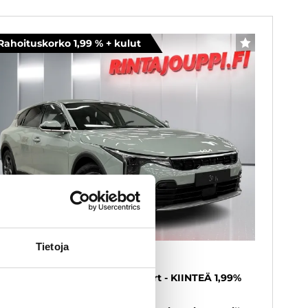
Rahoituskorko 1,99 % + kulut
SUOSIKKI
Tietoja
ia K4
6 T-GDI 150hv EX 5D DCT Comfort - KIINTEÄ 1,99%
RKO + KULUT - Heti saatavilla!