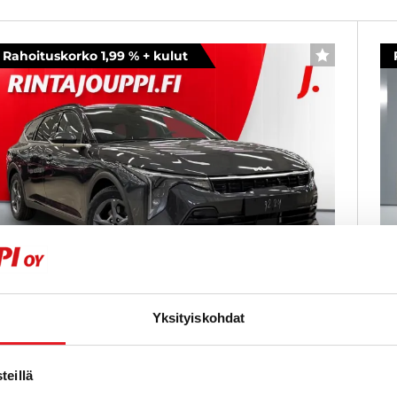
Rahoituskorko 1,99 % + kulut
SUOSIKKI
Yksityiskohdat
ia K4
K
,6 T-GDI 150hv EX SW DCT Comfort - KIINTEÄ 1,99%
1,
ORKO + KULUT - Heti saatavilla!
KO
eillä