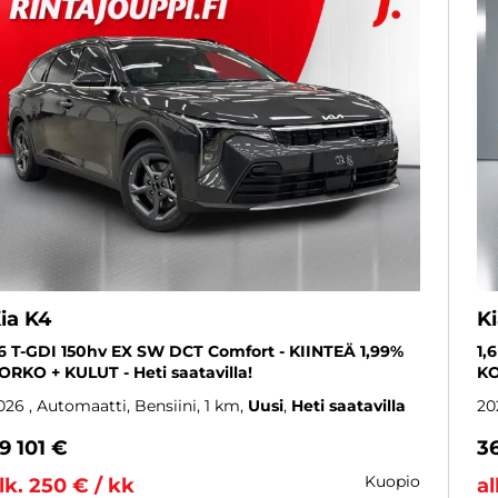
ia K4
K
,6 T-GDI 150hv EX SW DCT Comfort - KIINTEÄ 1,99%
1,
ORKO + KULUT - Heti saatavilla!
KO
026
, Automaatti, Bensiini, 1 km
Uusi
Heti saatavilla
20
9 101 €
3
kuopio
lk. 250 € / kk
al