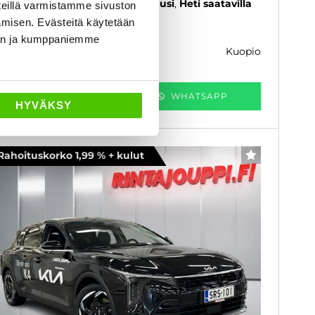
26
, Automaatti, Bensiini, 1 km
Uusi
Heti saatavilla
eillä varmistamme sivuston
amisen. Evästeitä käytetään
6 020 €
dän ja kumppaniemme
kuopio
k. 232 € / kk
KATSO TIEDOT
WHATSAPP
HYVÄKSY
Rahoituskorko 1,99 % + kulut
SUOSIKKI