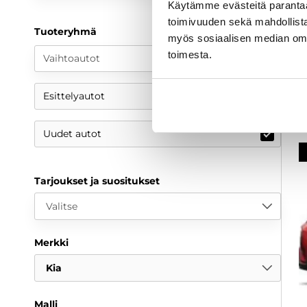
2
Käytämme evästeitä paranta
toimivuuden sekä mahdollista
3
Tuoteryhmä
myös sosiaalisen median om
a
toimesta.
Vaihtoautot
Esittelyautot
Uudet autot
Tarjoukset ja suositukset
Valitse
Merkki
Kia
Malli