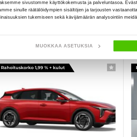
026
, Automaatti, Bensiini, 1 km
Uusi
Heti saatavilla
20
aksemme sivustomme käyttökokemusta ja palveluntasoa. Eväst
mme sinulle räätälöidympien sisältöjen ja tarjousten vastaanott
9 101 €
3
inaisuuksien tukemiseen sekä kävijämäärän analysointiin mei
kuopio
lk. 250 € / kk
al
KATSO TIEDOT
WHATSAPP
MUOKKAA ASETUKSIA
Rahoituskorko 1,99 % + kulut
SUOSIKKI