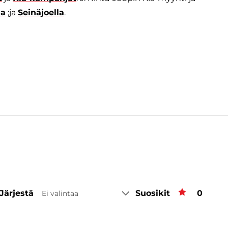
sa
;ja
Seinäjoella
.
Järjestä
Suosikit
Suosiki
0
Ei valintaa