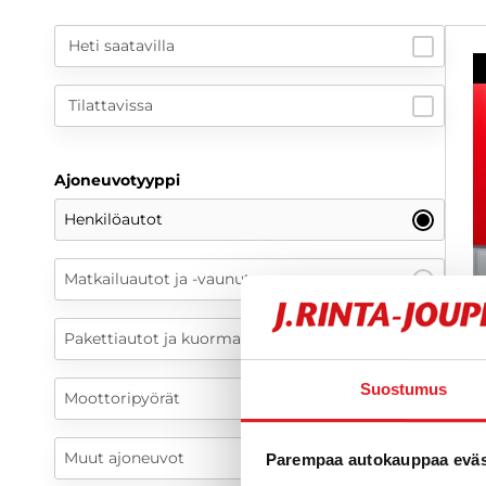
Heti saatavilla
Tilattavissa
Ajoneuvotyyppi
Henkilöautot
Matkailuautot ja -vaunut
Pakettiautot ja kuorma-autot
Suostumus
Moottoripyörät
K
1
Muut ajoneuvot
K
Parempaa autokauppaa eväst