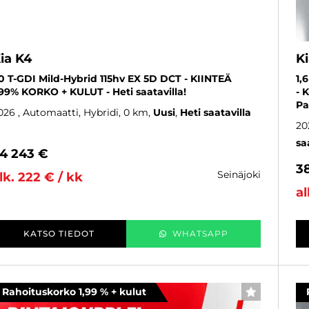
ia K4
K
,0 T-GDI Mild-Hybrid 115hv EX 5D DCT - KIINTEÄ
1,
,99% KORKO + KULUT - Heti saatavilla!
- 
Pa
026
, Automaatti, Hybridi, 0 km
Uusi
Heti saatavilla
20
sa
4 243 €
3
seinäjoki
lk. 222 € / kk
al
KATSO TIEDOT
WHATSAPP
Rahoituskorko 1,99 % + kulut
SUOSIKKI