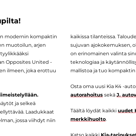
pilta!
een modernin kompaktin
kaikissa tilanteissa. Talou
en muotoilun, arjen
sujuvan ajokokemuksen, oli
tyylikkääksi
on erinomainen valinta sinu
ian Opposites United -
teknologiaa ja käytännölli
sen ilmeen, joka erottuu
mallistoa ja tuo kompaktin
Osta oma uusi Kia K4 -autos
iimeistelyllään.
autorahoitus
sekä
J. auto
äytöt ja selkeä
Täältä löydät kaikki
uudet 
iellyttävää. Laadukkaat
merkkihuolto
.
lman, jossa viihdyt niin
Katso kaikki
Kia-tarjoukse