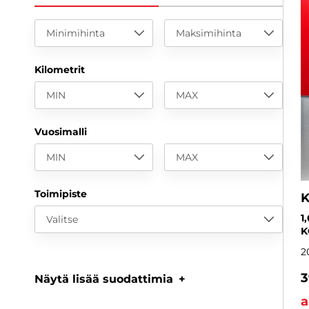
Minimihinta
Maksimihinta
Kilometrit
MIN
MAX
Vuosimalli
MIN
MAX
Toimipiste
K
1
Valitse
K
2
3
Näytä lisää suodattimia
a