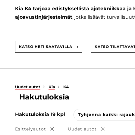
Kia K4 tarjoaa edistyksellistä ajotekniikkaa ja 
ajoavustinjärjestelmät
, jotka lisäävät turvallisu
KATSO HETI SAATAVILLA
KATSO TILATTAVA
Uudet autot
Kia
K4
Hakutuloksia
Hakutuloksia
19
kpl
Tyhjennä kaikki rajauk
Esittelyautot
Uudet autot
Poista valinta
Poista valint