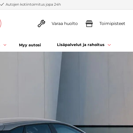
Autojen kotiintoimitus jopa 24h
Varaa huolto
Toimipisteet
t
Lisäpalvelut ja rahoitus
Myy autosi