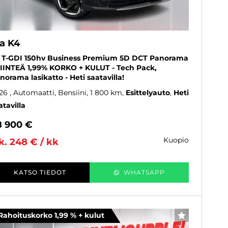
ia K4
6 T-GDI 150hv Business Premium 5D DCT Panorama
KIINTEÄ 1,99% KORKO + KULUT - Tech Pack,
norama lasikatto - Heti saatavilla!
26
, Automaatti, Bensiini, 1 800 km
Esittelyauto
Heti
atavilla
8 900 €
kuopio
k. 248 € / kk
KATSO TIEDOT
WHATSAPP
Rahoituskorko 1,99 % + kulut
SUOSIKKI