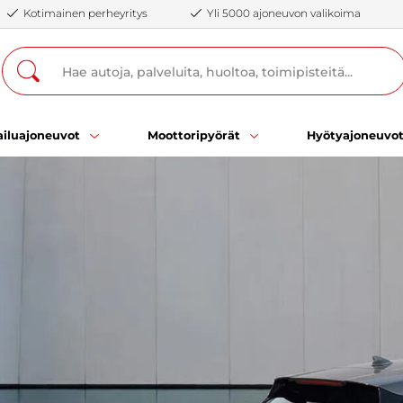
Kotimainen perheyritys
Yli 5000 ajoneuvon valikoima
iluajoneuvot
Moottoripyörät
Hyötyajoneuvo