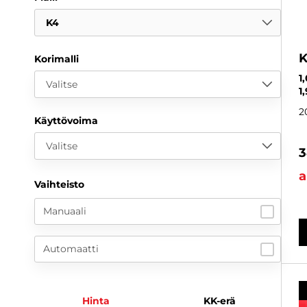
K4
K
Korimalli
1
Valitse
1
2
Käyttövoima
Valitse
3
a
Vaihteisto
Manuaali
Automaatti
Hinta
KK-erä