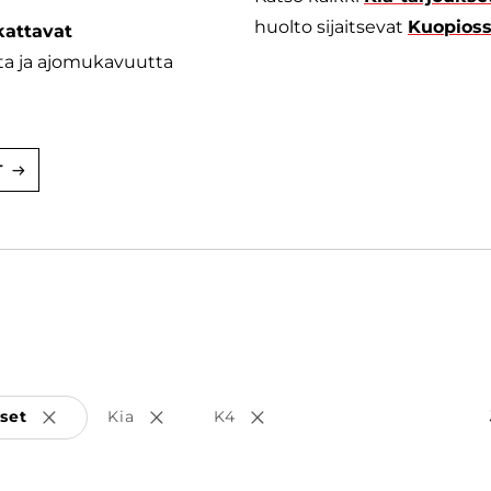
huolto sijaitsevat
Kuopios
kattavat
utta ja ajomukavuutta
T
set
Kia
K4
Poista valinta
Poista valinta
Poista valinta
a