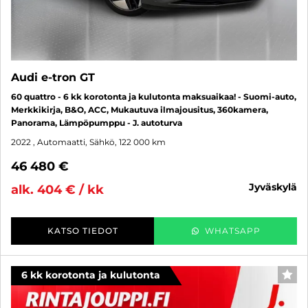
Audi e-tron GT
60 quattro - 6 kk korotonta ja kulutonta maksuaikaa! - Suomi-auto,
Merkkikirja, B&O, ACC, Mukautuva ilmajousitus, 360kamera,
Panorama, Lämpöpumppu - J. autoturva
2022
, Automaatti, Sähkö, 122 000 km
46 480 €
jyväskylä
alk. 404 € / kk
KATSO TIEDOT
WHATSAPP
6 kk korotonta ja kulutonta
SUO