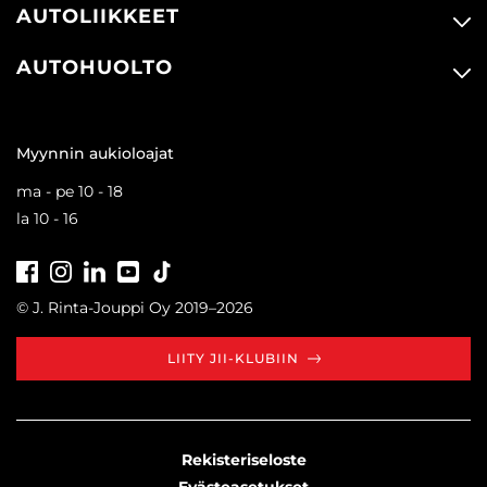
AUTOLIIKKEET
AUTOHUOLTO
Myynnin aukioloajat
ma - pe 10 - 18
la 10 - 16
Facebook
Instagram
LinkedIn
Youtube
Tiktok
© J. Rinta-Jouppi Oy 2019–2026
LIITY JII-KLUBIIN
Rekisteriseloste
Evästeasetukset