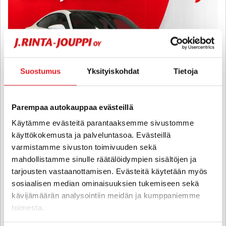
Suostumus
Yksityiskohdat
Tietoja
Parempaa autokauppaa evästeillä
Käytämme evästeitä parantaaksemme sivustomme
käyttökokemusta ja palveluntasoa. Evästeillä
Audi e-tron GT
varmistamme sivuston toimivuuden sekä
60 quattro - 6 kk korotonta ja kulutonta maksuaikaa! -
mahdollistamme sinulle räätälöidympien sisältöjen ja
Huippuvarusteet, Merkkihuollettu, Nelipyöräohjaus, Hieronta ja
tarjousten vastaanottamisen. Evästeitä käytetään myös
istuintuuletus, B&O, Panorama, Laser, HUD, 360-kamera, Carbon
sosiaalisen median ominaisuuksien tukemiseen sekä
Trim, Lämpöpumppu, ACC
kävijämäärän analysointiin meidän ja kumppaniemme
2022
, Automaatti, Sähkö, 17 110 km
toimesta.
57 800 €