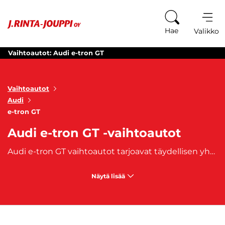
Siirry sisältöön
Hae
Valikko
Vaihtoautot: Audi e-tron GT
Vaihtoautot
Audi
e-tron GT
Audi e-tron GT -vaihtoautot
Audi e-tron GT vaihtoautot tarjoavat täydellisen yhdistelmän sähköautoilun edistyksellistä teknologiaa ja Audille ominaista suorituskykyä. Tämä täyssähköinen sporttisaluna on suunniteltu kuljettajille, jotka arvostavat sekä ympäristöystävällistä ajamista että dynaamista ajokokemusta. Audi e-tron GT vaihtoautot ovat varustettu tehokkaalla sähkömoottorilla, joka tarjoaa välittömän kiihtyvyyden ja saumattoman voimansiirron, mikä tekee ajamisesta sekä sujuvaa että jännittävää. Audi e-tron GT vaihtoautot erottuvat modernilla ja urheilullisella muotoilullaan. Niiden matala ja aerodynaaminen profiili antaa auton ulkonäölle aggressiivisen ilmeen, joka kielii huipputehokkuudesta. Laadukkaat materiaalit, terävät linjat ja LED-valot luovat näyttävän kokonaisuuden. Sisätiloissa matkustajia odottavat ylelliset istuimet, huipputason infotainment-järjestelmä ja ympäristöystävälliset materiaalit, jotka luovat harmonisen ja teknologisesti edistyneen ajokokemuksen.
Näytä lisää