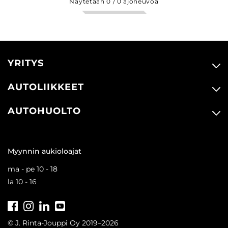
Näytetään
0
/
0
ajoneuvoa
YRITYS
AUTOLIIKKEET
AUTOHUOLTO
Myynnin aukioloajat
ma - pe 10 - 18
la 10 - 16
Facebook
Instagram
LinkedIn
Youtube
Tiktok
© J. Rinta-Jouppi Oy 2019–2026