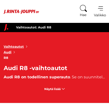
Siirry sisältöön
Hae
Valikko
Vaihtoautot: Audi R8
Vaihtoautot
Audi
R8
Audi R8 -vaihtoautot
Audi R8 on todellinen superauto
. Se on suunniteltu niille, jotka arvostavat äärimmäistä ajoelämystä ja haluavat päiden kääntyvän liikenteessä. Audi R8 -urheiluautoissa on suorituskykyä vaikka millä mitalla!
Näytä lisää