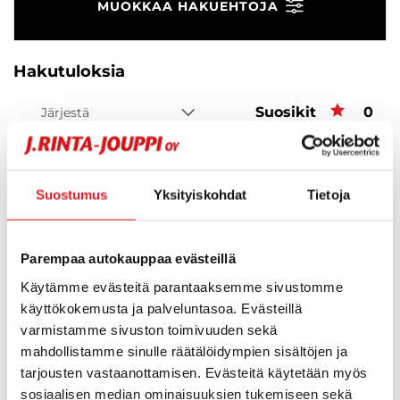
MUOKKAA HAKUEHTOJA
Hakutuloksia
Suosikit
Suos
0
Järjestä
Suostumus
Yksityiskohdat
Tietoja
Hups, ei tuloksia!
Ei huolta, tässä valikoimassamme olevat lähimmät
Parempaa autokauppaa evästeillä
vastaavat ajoneuvot.
Käytämme evästeitä parantaaksemme sivustomme
käyttökokemusta ja palveluntasoa. Evästeillä
varmistamme sivuston toimivuuden sekä
KATSO VASTAAVANLAISET AUTOT
mahdollistamme sinulle räätälöidympien sisältöjen ja
tarjousten vastaanottamisen. Evästeitä käytetään myös
sosiaalisen median ominaisuuksien tukemiseen sekä