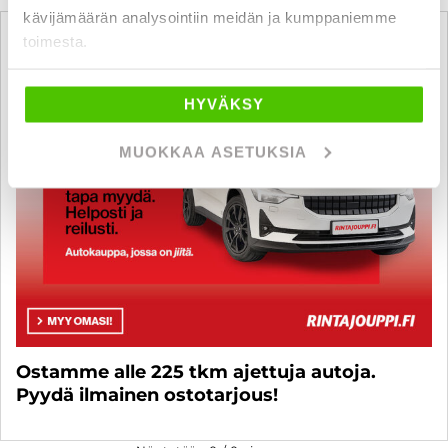
kävijämäärän analysointiin meidän ja kumppaniemme
toimesta.
HYVÄKSY
MUOKKAA ASETUKSIA
Ostamme alle 225 tkm ajettuja autoja.
Pyydä ilmainen ostotarjous!