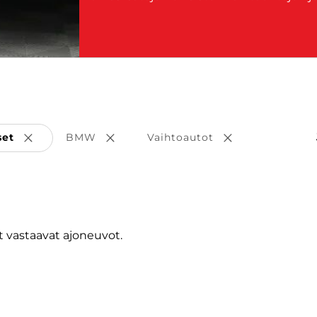
set
BMW
Vaihtoautot
Poista valinta
Poista valinta
Poista valinta
 vastaavat ajoneuvot.