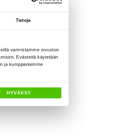
neuvoa
Tietoja
eillä varmistamme sivuston
amisen. Evästeitä käytetään
dän ja kumppaniemme
HYVÄKSY