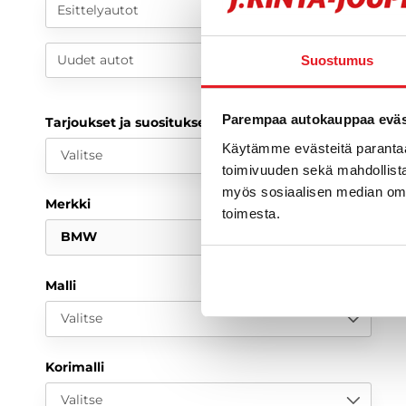
Esittelyautot
Uudet autot
Suostumus
Parempaa autokauppaa eväst
Tarjoukset ja suositukset
Käytämme evästeitä paranta
Valitse
toimivuuden sekä mahdollista
myös sosiaalisen median om
Merkki
toimesta.
BMW
Malli
Valitse
Korimalli
Valitse