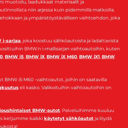
i muotoilu, laadukkaat materiaalit ja
innollista niin arjessa kuin pidemmillä matkoilla.
ehokkaan ja ympäristöystävällisen vaihtoehdon, joka
i-sarjaa
, joka koostuu sähköautoista ja ladattavista
osittuihin BMW:n i-mallisarjan vaihtoautoihin, kuten
0
,
BMW i5
,
BMW iX
,
BMW iX M60
,
BMW iX1
,
BMW
yt BMW i5 M60 -vaihtoautot, joihin on saatavilla
vakuutus
eli kasko. Valikoituihin vaihtoautoihin on
rjoushintaiset BMW-autot
. Palveluihimme kuuluu
ös ketjumme kaikki
käytetyt sähköautot
ja löydä
oukosta!