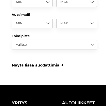
MIN
MAX
Vuosimalli
MIN
MAX
Toimipiste
Valitse
Näytä lisää suodattimia
YRITYS
AUTOLIIKKEET