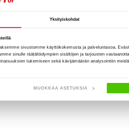
Näytetään
0
/
0
ajo
Yksityiskohdat
eillä
aksemme sivustomme käyttökokemusta ja palveluntasoa. Eväst
mme sinulle räätälöidympien sisältöjen ja tarjousten vastaanott
inaisuuksien tukemiseen sekä kävijämäärän analysointiin mei
MUOKKAA ASETUKSIA