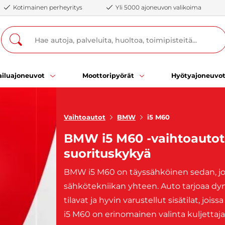
Kotimainen perheyritys
Yli 5000 ajoneuvon valikoima
iluajoneuvot
Moottoripyörät
Hyötyajoneuvo
Vaihtoautot
BMW
i5 M60
BMW i5 M60 -vaihtoautot –
suorituskykyä
BMW i5 M60 on täyssähköinen sedan, jok
sähkötekniikan yhteen. Auto tarjoaa dy
tilavat ja hyvin varustellut sisätilat, j
i5 M60 on erinomainen valinta kuljettajal