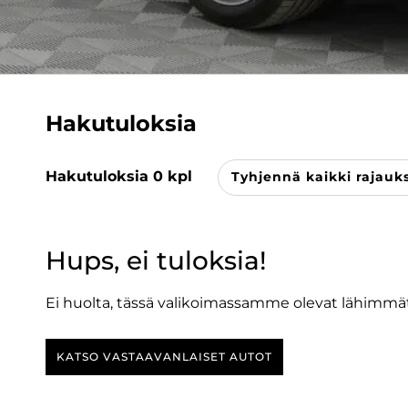
Hakutuloksia
Hakutuloksia
0
kpl
Tyhjennä kaikki rajauk
Hups, ei tuloksia!
Ei huolta, tässä valikoimassamme olevat lähimmät
KATSO VASTAAVANLAISET AUTOT