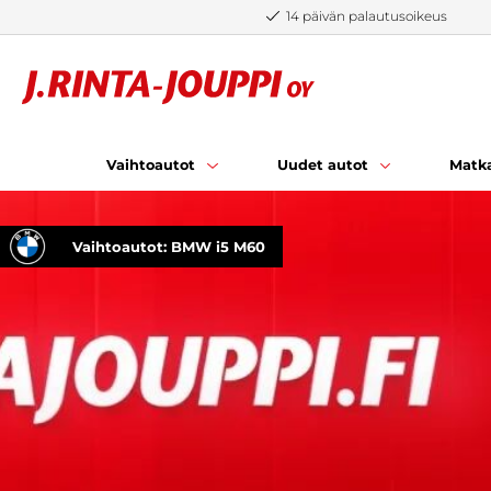
Siirry sisältöön
14 päivän palautusoikeus
Vaihtoautot
Uudet autot
Matka
Vaihtoautot: BMW i5 M60