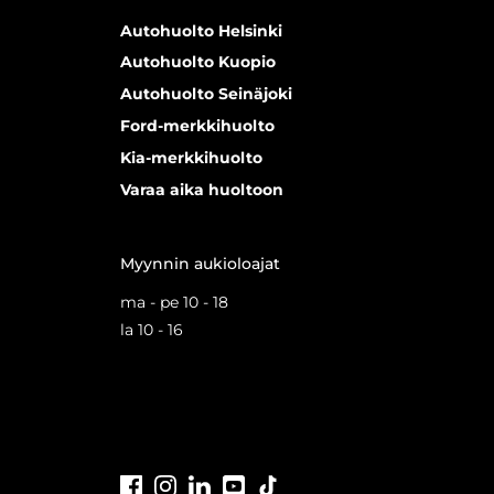
Autohuolto Helsinki
Autohuolto Kuopio
Autohuolto Seinäjoki
Ford-merkkihuolto
Kia-merkkihuolto
Varaa aika huoltoon
Myynnin aukioloajat
ma - pe 10 - 18
la 10 - 16
Facebook
Instagram
LinkedIn
Youtube
Tiktok