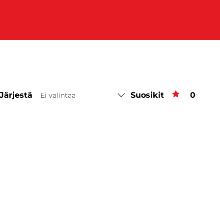
Järjestä
Suosikit
Suosiki
0
Ei valintaa