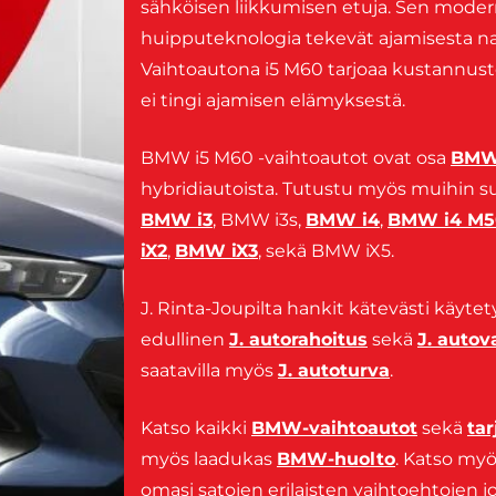
sähköisen liikkumisen etuja. Sen modern
huipputeknologia tekevät ajamisesta naut
Vaihtoautona i5 M60 tarjoaa kustannust
ei tingi ajamisen elämyksestä.
BMW i5 M60 -vaihtoautot ovat osa
BMW 
hybridiautoista. Tutustu myös muihin su
BMW i3
, BMW i3s,
BMW i4
,
BMW i4 M5
iX2
,
BMW iX3
, sekä BMW iX5.
J. Rinta-Joupilta hankit kätevästi käytet
edullinen
J. autorahoitus
sekä
J. auto
saatavilla myös
J. autoturva
.
Katso kaikki
BMW-vaihtoautot
sekä
ta
myös laadukas
BMW-huolto
. Katso my
omasi satojen erilaisten vaihtoehtojen j