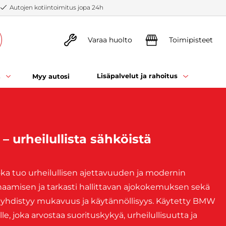
Autojen kotiintoimitus jopa 24h
Varaa huolto
Toimipisteet
t
Lisäpalvelut ja rahoitus
Myy autosi
 urheilullista sähköistä
a tuo urheilullisen ajettavuuden ja modernin
naamisen ja tarkasti hallittavan ajokokemuksen sekä
oissa yhdistyy mukavuus ja käytännöllisyys. Käytetty BMW
le, joka arvostaa suorituskykyä, urheilullisuutta ja