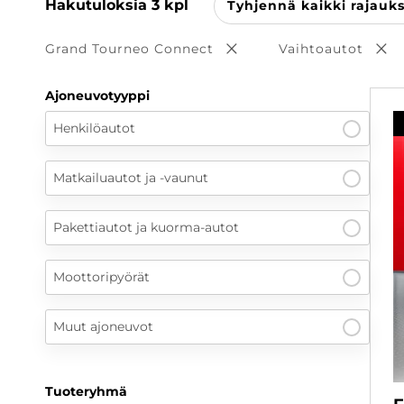
Hakutuloksia
3
kpl
Tyhjennä kaikki rajauk
Grand Tourneo Connect
Vaihtoautot
Poista valinta
Poi
Ajoneuvotyyppi
Henkilöautot
Matkailuautot ja -vaunut
Pakettiautot ja kuorma-autot
Moottoripyörät
Muut ajoneuvot
Tuoteryhmä