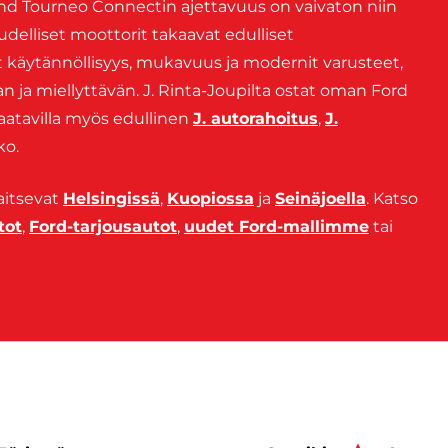
rand Tourneo Connectin ajettavuus on vaivaton niin
udelliset moottorit takaavat edulliset
 käytännöllisyys, mukavuus ja modernit varusteet,
n ja miellyttävän. J. Rinta-Joupilta ostat oman Ford
aatavilla myös edullinen
J. autorahoitus
,
J.
ko.
jaitsevat
Helsingissä
,
Kuopiossa
ja
Seinäjoella
. Katso
tot
,
Ford-tarjousautot
,
uudet Ford-mallimme
tai