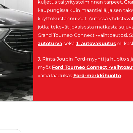
kuljetus tai yritystoiminnan tarpeet. G
kaupungissa kuin maantiellä, ja sen talo
käyttökustannukset. Autossa yhdistyvät
jotka tekevät jokaisesta matkasta sujuva
Grand Tourneo Connect -vaihtoautosi. S
autoturva
sekä
J. autovakuutus
eli kas
J. Rinta-Joupin Ford-myynti ja huolto si
myös
Ford Tourneo Connect -vaihtoau
varaa laadukas
Ford-merkkihuolto
.