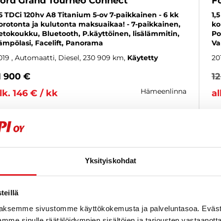
ord Grand Tourneo Connect
F
,5 TDCi 120hv A8 Titanium 5-ov 7-paikkainen - 6 kk
1,
orotonta ja kulutonta maksuaikaa! - 7-paikkainen,
ko
etokoukku, Bluetooth, P.käyttöinen, lisälämmitin,
Po
ämpölasi, Facelift, Panorama
Va
019
, Automaatti, Diesel, 230 909 km
Käytetty
20
1 900 €
1
hämeenlinna
lk. 146 € / kk
al
KATSO TIEDOT
WHATSAPP
Yksityiskohdat
6 kk korotonta ja kulutonta
SUOSIKKI
eillä
aksemme sivustomme käyttökokemusta ja palveluntasoa. Eväst
mme sinulle räätälöidympien sisältöjen ja tarjousten vastaanott