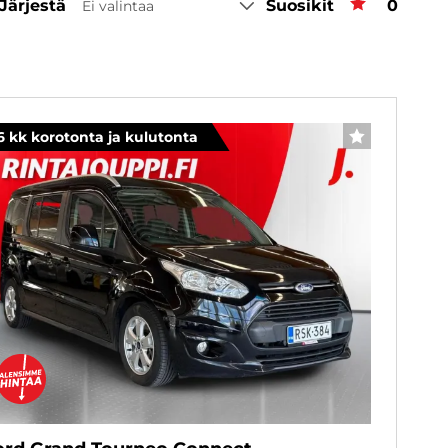
Järjestä
Suosikit
Suosiki
0
Ei valintaa
6 kk korotonta ja kulutonta
SUOSIKKI