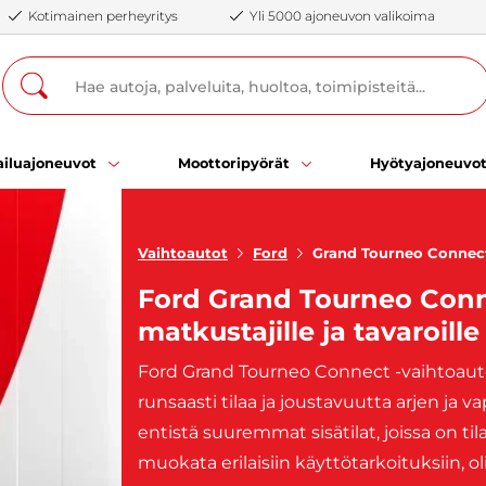
Kotimainen perheyritys
Yli 5000 ajoneuvon valikoima
iluajoneuvot
Moottoripyörät
Hyötyajoneuvo
Vaihtoautot
Ford
Grand Tourneo Connec
Ford Grand Tourneo Conne
matkustajille ja tavaroille
Ford Grand Tourneo Connect -vaihtoautot
runsaasti tilaa ja joustavuutta arjen ja v
entistä suuremmat sisätilat, joissa on til
muokata erilaisiin käyttötarkoituksiin, 