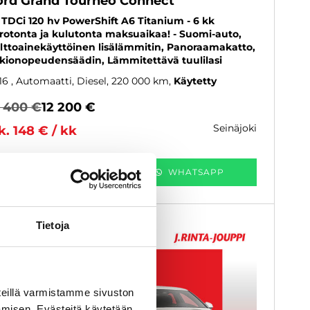
ord Grand Tourneo Connect
5 TDCi 120 hv PowerShift A6 Titanium - 6 kk
rotonta ja kulutonta maksuaikaa! - Suomi-auto,
lttoainekäyttöinen lisälämmitin, Panoraamakatto,
kionopeudensäädin, Lämmitettävä tuulilasi
16
, Automaatti, Diesel, 220 000 km
Käytetty
2 400 €
12 200 €
seinäjoki
k. 148 € / kk
KATSO TIEDOT
WHATSAPP
Tietoja
eillä varmistamme sivuston
amisen. Evästeitä käytetään