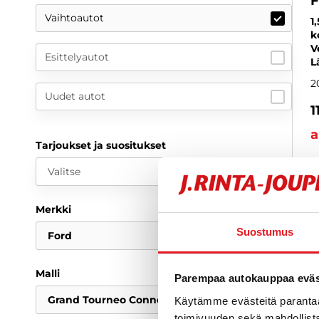
F
Vaihtoautot
1
k
V
Esittelyautot
L
2
Uudet autot
1
a
Tarjoukset ja suositukset
Valitse
Merkki
Suostumus
Ford
Malli
Parempaa autokauppaa eväst
Grand Tourneo Connect
Käytämme evästeitä paranta
toimivuuden sekä mahdollista