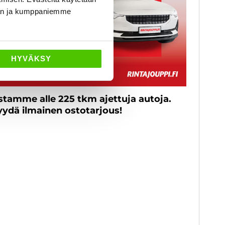
dän ja kumppaniemme
HYVÄKSY
stamme alle 225 tkm ajettuja autoja.
yydä ilmainen ostotarjous!