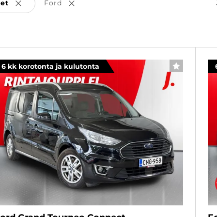
set
Ford
Poista valinta
Poista valinta
sta valinta
6 kk korotonta ja kulutonta
SUOSIKKI