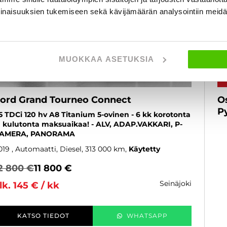
inaisuuksien tukemiseen sekä kävijämäärän analysointiin mei
MUOKKAA ASETUKSIA
ord Grand Tourneo Connect
O
P
,5 TDCi 120 hv A8 Titanium 5-ovinen - 6 kk korotonta
a kulutonta maksuaikaa! - ALV, ADAP.VAKKARI, P-
AMERA, PANORAMA
019
, Automaatti, Diesel, 313 000 km
Käytetty
2 800 €
11 800 €
seinäjoki
lk. 145 € / kk
KATSO TIEDOT
WHATSAPP