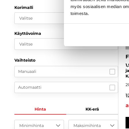
myös sosiaalisen median om
Korimalli
toimesta.
Valitse
Käyttövoima
Valitse
F
Vaihteisto
1
j
Manuaali
K
2
Automaatti
1
a
Hinta
KK-erä
Minimihinta
Maksimihinta