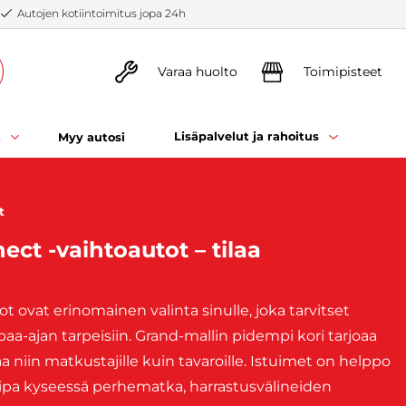
Autojen kotiintoimitus jopa 24h
Varaa huolto
Toimipisteet
t
Lisäpalvelut ja rahoitus
Myy autosi
t
ct -vaihtoautot – tilaa
 ovat erinomainen valinta sinulle, joka tarvitset
apaa-ajan tarpeisiin. Grand-mallin pidempi kori tarjoaa
aa niin matkustajille kuin tavaroille. Istuimet on helppo
olipa kyseessä perhematka, harrastusvälineiden