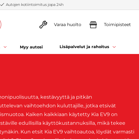
Autojen kotiintoimitus jopa 24h
Varaa huolto
Toimipisteet
t
Lisäpalvelut ja rahoitus
Myy autosi
monipuolisuutta, kestävyyttä ja pitkän
televan vaihtoehdon kuluttajille, jotka etsivät
umismuotoa. Kaiken kaikkiaan käytetty Kia EV9 on
äville edullisilla käyttökustannuksilla, mikä tekee
ynäkin. Kun etsit Kia EV9 vaihtoautoa, löydät varmasti