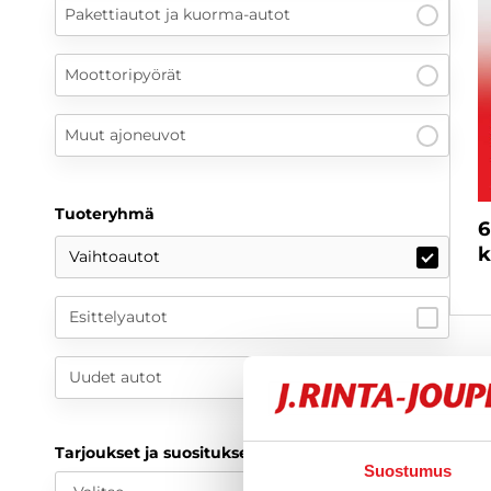
Pakettiautot ja kuorma-autot
Moottoripyörät
Muut ajoneuvot
Tuoteryhmä
6
k
Vaihtoautot
Esittelyautot
Uudet autot
Tarjoukset ja suositukset
Suostumus