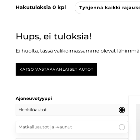
Hakutuloksia
0
kpl
Tyhjennä kaikki rajauk
Hups, ei tuloksia!
Ei huolta, tässä valikoimassamme olevat lähimmät
KATSO VASTAAVANLAISET AUTOT
Ajoneuvotyyppi
Henkilöautot
Matkailuautot ja -vaunut