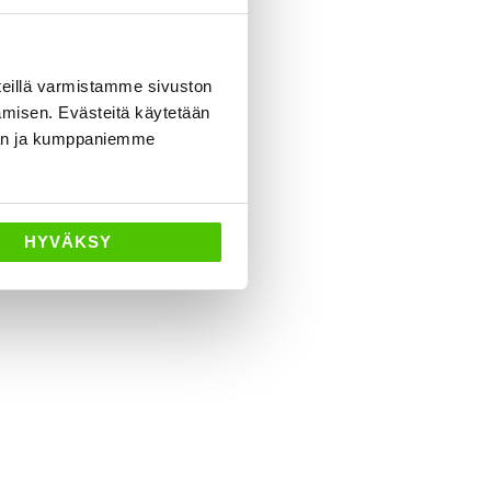
eillä varmistamme sivuston
amisen. Evästeitä käytetään
dän ja kumppaniemme
HYVÄKSY