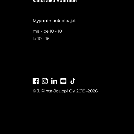
Varaa aika huoltoon
Myynnin aukioloajat
ma - pe 10 - 18
la 10 - 16
Facebook
Instagram
LinkedIn
Youtube
Tiktok
© J. Rinta-Jouppi Oy 2019–2026