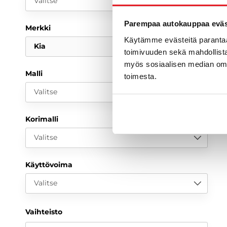
Valitse
Parempaa autokauppaa eväst
Merkki
Käytämme evästeitä paranta
Kia
toimivuuden sekä mahdollista
myös sosiaalisen median om
Malli
toimesta.
Valitse
Korimalli
Valitse
Käyttövoima
Valitse
Vaihteisto