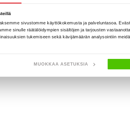
eillä
aksemme sivustomme käyttökokemusta ja palveluntasoa. Eväst
mme sinulle räätälöidympien sisältöjen ja tarjousten vastaanott
inaisuuksien tukemiseen sekä kävijämäärän analysointiin mei
MUOKKAA ASETUKSIA