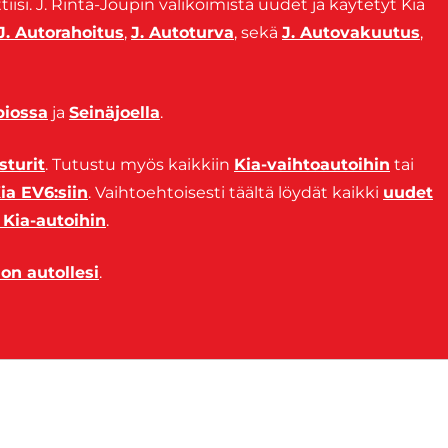
iisi. J. Rinta-Joupin valikoimista uudet ja käytetyt Kia
J. Autorahoitus
,
J. Autoturva
, sekä
J. Autovakuutus
,
iossa
ja
Seinäjoella
.
sturit
. Tutustu myös kaikkiin
Kia-vaihtoautoihin
tai
ia EV6:siin
. Vaihtoehtoisesti täältä löydät kaikki
uudet
 Kia-autoihin
.
on autollesi
.