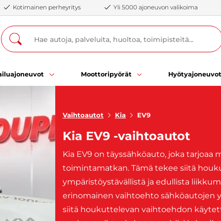
Kotimainen perheyritys
Yli 5000 ajoneuvon valikoima
iluajoneuvot
Moottoripyörät
Hyötyajoneuvo
Vaihtoautot
Kia
EV9
Kia EV9 -vaihtoautot
Kia EV9 on täyssähköauto, joka tarjoaa 
toimintamatkan. Tämä tekee siitä houkut
ympäristöystävällistä ja edullista liikk
erinomainen vaihtoehto sähköautojen yst
siitä houkuttelevan vaihtoehdon käytett