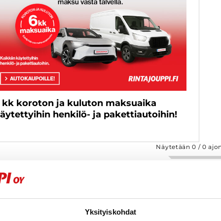
 kk koroton ja kuluton maksuaika
äytettyihin henkilö- ja pakettiautoihin!
Näytetään
0
/
0
ajo
Yksityiskohdat