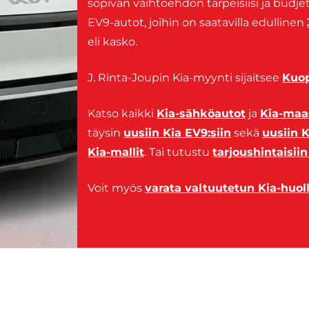
sopivan vaihtoehdon tarpeisiisi ja budjett
EV9-autot, joihin on saatavilla edullinen
eli kasko.
J. Rinta-Joupin Kia-myynti sijaitsee
Kuop
Katso kaikki
Kia-sähköautot
ja
Kia-maa
täysin
uusiin Kia EV9:siin
sekä
uusiin K
Kia-mallit
. Tai tutustu
tarjoushintaisiin
Voit myös
varata valtuutetun Kia-huoll