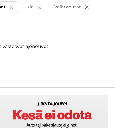
set
Kia
Vaihtoautot
Poista valinta
Poista valinta
Poista valinta
 vastaavat ajoneuvot.