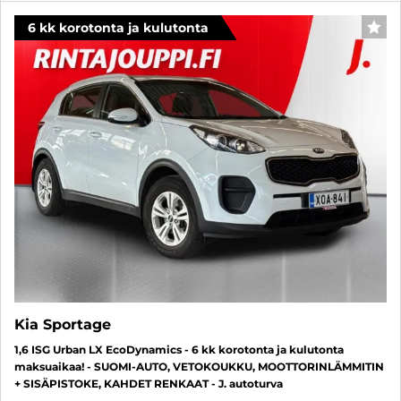
6 kk korotonta ja kulutonta
SUO
Kia Sportage
1,6 ISG Urban LX EcoDynamics - 6 kk korotonta ja kulutonta
maksuaikaa! - SUOMI-AUTO, VETOKOUKKU, MOOTTORINLÄMMITIN
+ SISÄPISTOKE, KAHDET RENKAAT - J. autoturva