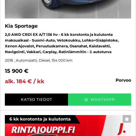
Kia Sportage
2,0 AWD CRDi EX A/T 136 hv - 6 kk korotonta ja kulutonta
maksuaikaa! - Suomi-Auto, Vetokoukku, Lohko+Sisäpistoke,
Xenon Ajovalot, Peruutuskamera, Osanahat, Kaistavahti,
Navigointi, Vakkari, Carplay, Ratinlämmitin - J. autoturva
2018
, Automaatti, Diesel, 154 000 km
15 900 €
porvoo
alk. 184 € / kk
KATSO TIEDOT
WHATSAPP
6 kk korotonta ja kulutonta
SUO