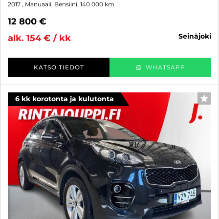
2017
, Manuaali, Bensiini, 140 000 km
12 800 €
seinäjoki
alk. 154 € / kk
KATSO TIEDOT
WHATSAPP
6 kk korotonta ja kulutonta
SUO