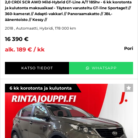
2,0 CRDi SCR AWD Mild-Hybrid GT-Line A/T 185hv - 6 kk korotonta
ja kulutonta maksuaikaa! - Täyteen varusteltu GT-line Sportage!! //
360-kamerat // Adapti-vakkari // Panoraamakatto // JBL-
äänentoisto // Kessy //
2018
, Automaatti, Hybridi, 178 000 km
16 390 €
pori
alk. 189 € / kk
KATSO TIEDOT
WHATSAPP
6 kk korotonta ja kulutonta
SUO