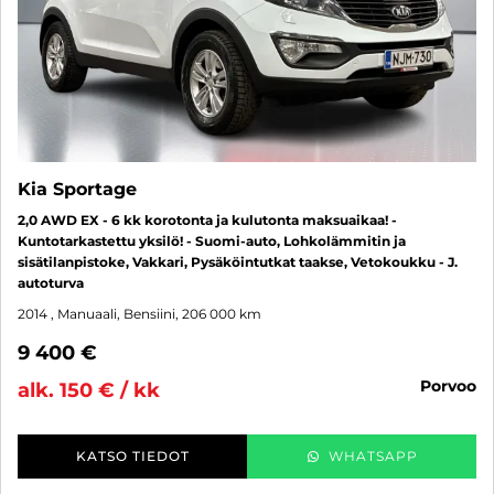
Kia Sportage
2,0 AWD EX - 6 kk korotonta ja kulutonta maksuaikaa! -
Kuntotarkastettu yksilö! - Suomi-auto, Lohkolämmitin ja
sisätilanpistoke, Vakkari, Pysäköintutkat taakse, Vetokoukku - J.
autoturva
2014
, Manuaali, Bensiini, 206 000 km
9 400 €
porvoo
alk. 150 € / kk
KATSO TIEDOT
WHATSAPP