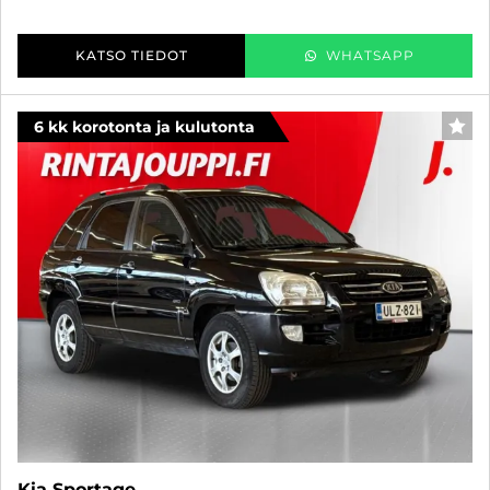
KATSO TIEDOT
WHATSAPP
6 kk korotonta ja kulutonta
SUO
Kia Sportage