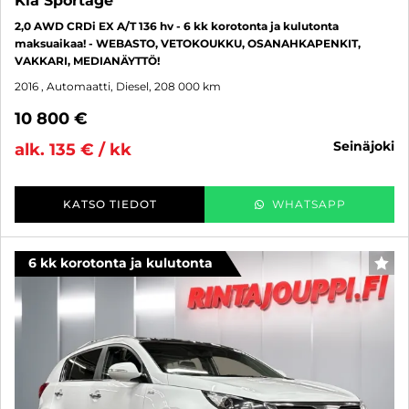
Kia Sportage
2,0 AWD CRDi EX A/T 136 hv - 6 kk korotonta ja kulutonta
maksuaikaa! - WEBASTO, VETOKOUKKU, OSANAHKAPENKIT,
VAKKARI, MEDIANÄYTTÖ!
2016
, Automaatti, Diesel, 208 000 km
10 800 €
seinäjoki
alk. 135 € / kk
KATSO TIEDOT
WHATSAPP
6 kk korotonta ja kulutonta
SUO