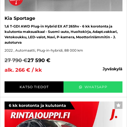
Kia Sportage
1,6 T-GDI AWD Plug-in Hybrid EX AT 265hv - 6 kk korotonta ja
kulutonta maksuaikaa! - Suomi-auto, Huoltokirja, Adapt.vakkari,
Vetokoukku, LED-valot, Navi, P-kamera, Moottorinlämmitin - J.
autoturva
2022
, Automaatti, Plug-in-hybridi, 88 000 km
27 790 €
27 590 €
jyväskylä
alk. 266 € / kk
KATSO TIEDOT
WHATSAPP
6 kk korotonta ja kulutonta
SUO