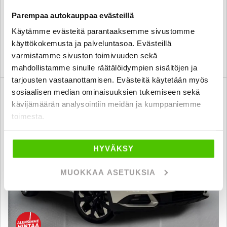
11 980 €
10 380 €
Parempaa autokauppaa evästeillä
raisio
alk. 131 € / kk
Käytämme evästeitä parantaaksemme sivustomme
käyttökokemusta ja palveluntasoa. Evästeillä
varmistamme sivuston toimivuuden sekä
KATSO TIEDOT
WHATSAPP
mahdollistamme sinulle räätälöidympien sisältöjen ja
tarjousten vastaanottamisen. Evästeitä käytetään myös
sosiaalisen median ominaisuuksien tukemiseen sekä
6 kk korotonta ja kulutonta
SUO
kävijämäärän analysointiin meidän ja kumppaniemme
toimesta.
HYVÄKSY
MUOKKAA ASETUKSIA