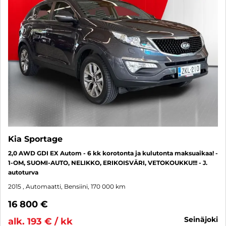
Kia Sportage
2,0 AWD GDI EX Autom - 6 kk korotonta ja kulutonta maksuaikaa! -
1-OM, SUOMI-AUTO, NELIKKO, ERIKOISVÄRI, VETOKOUKKU!!! - J.
autoturva
2015
, Automaatti, Bensiini, 170 000 km
16 800 €
seinäjoki
alk. 193 € / kk