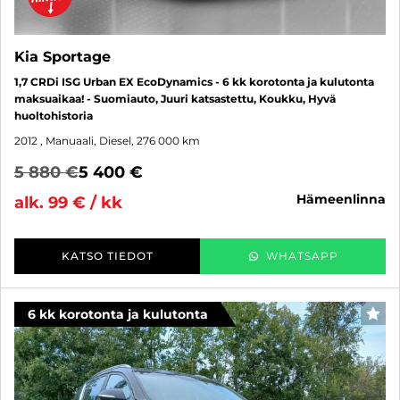
Kia Sportage
1,7 CRDi ISG Urban EX EcoDynamics - 6 kk korotonta ja kulutonta
maksuaikaa! - Suomiauto, Juuri katsastettu, Koukku, Hyvä
huoltohistoria
2012
, Manuaali, Diesel, 276 000 km
5 880 €
5 400 €
hämeenlinna
alk. 99 € / kk
KATSO TIEDOT
WHATSAPP
6 kk korotonta ja kulutonta
SUO