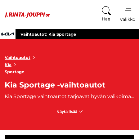
Siirry sisältöön
Hae
Valikko
Vaihtoautot: Kia Sportage
Vaihtoautot
Kia
Sportage
Kia Sportage -vaihtoautot
Kia Sportage vaihtoautot tarjoavat hyvän valikoiman voimalinjoja eri toiveisiin. Suosittu vuonna 1993 esitelty Kia Sportage on jo ehtinyt viidenteen mallisukupolveen. Hyvin varustellut Kia Sportage vaihtoautot ovat tilavia ja
Näytä lisää