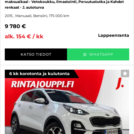
maksuaikaa! - Vetokoukku, Ilmastointi, Peruutustutka ja Kahdet
renkaat - J. autoturva
2015
, Manuaali, Bensiini, 175 000 km
9 780 €
lappeenranta
alk. 154 € / kk
KATSO TIEDOT
WHATSAPP
6 kk korotonta ja kulutonta
SUO