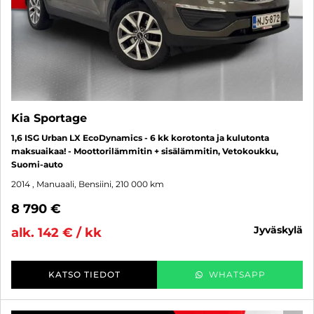
Kia Sportage
1,6 ISG Urban LX EcoDynamics - 6 kk korotonta ja kulutonta
maksuaikaa! - Moottorilämmitin + sisälämmitin, Vetokoukku,
Suomi-auto
2014
, Manuaali, Bensiini, 210 000 km
8 790 €
jyväskylä
alk. 142 € / kk
KATSO TIEDOT
WHATSAPP