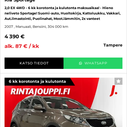
2,0 EX 4WD - 6 kk korotonta ja kulutonta maksuaikaa! - Hieno
neliveto Sportage! Suomi-auto, Huoltokirja, Kattoluukku, Vakkari,
Aut.ilmastointi, Puolinahat, Moot.lämmitin, 2x vanteet
2007
, Manuaali, Bensiini, 304 000 km
4 390 €
tampere
alk. 87 € / kk
KATSO TIEDOT
WHATSAPP
6 kk korotonta ja kulutonta
SUO