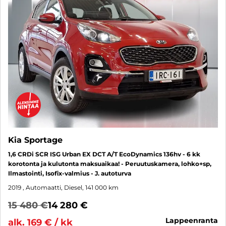
Kia Sportage
1,6 CRDi SCR ISG Urban EX DCT A/T EcoDynamics 136hv - 6 kk
korotonta ja kulutonta maksuaikaa! - Peruutuskamera, lohko+sp,
Ilmastointi, Isofix-valmius - J. autoturva
2019
, Automaatti, Diesel, 141 000 km
15 480 €
14 280 €
lappeenranta
alk. 169 € / kk