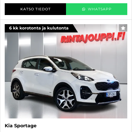
KATSO TIEDOT
WHATSAPP
6 kk korotonta ja kulutonta
SUO
Kia Sportage