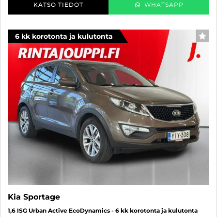
KATSO TIEDOT
WHATSAPP
6 kk korotonta ja kulutonta
SUO
Kia Sportage
1,6 ISG Urban Active EcoDynamics - 6 kk korotonta ja kulutonta