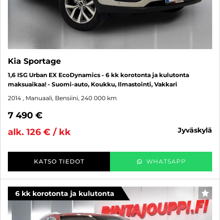
Kia Sportage
1,6 ISG Urban EX EcoDynamics - 6 kk korotonta ja kulutonta
maksuaikaa! - Suomi-auto, Koukku, Ilmastointi, Vakkari
2014
, Manuaali, Bensiini, 240 000 km
7 490 €
jyväskylä
alk. 126 € / kk
KATSO TIEDOT
WHATSAPP
6 kk korotonta ja kulutonta
SUO