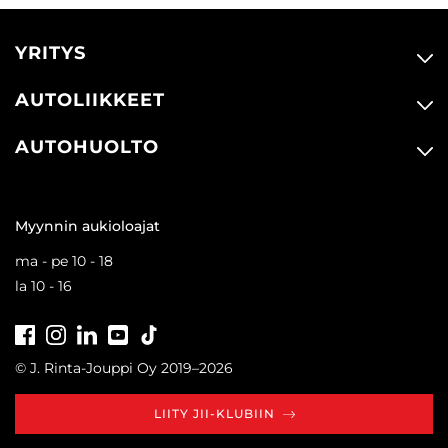
YRITYS
AUTOLIIKKEET
AUTOHUOLTO
Myynnin aukioloajat
ma - pe 10 - 18
la 10 - 16
Facebook
Instagram
LinkedIn
Youtube
Tiktok
© J. Rinta-Jouppi Oy 2019–2026
LIITY JII-KLUBIIN