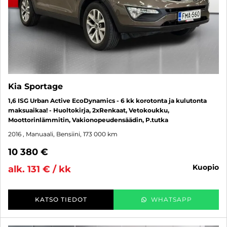
Kia Sportage
1,6 ISG Urban Active EcoDynamics - 6 kk korotonta ja kulutonta
maksuaikaa! - Huoltokirja, 2xRenkaat, Vetokoukku,
Moottorinlämmitin, Vakionopeudensäädin, P.tutka
2016
, Manuaali, Bensiini, 173 000 km
10 380 €
kuopio
alk. 131 € / kk
KATSO TIEDOT
WHATSAPP