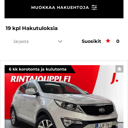
MUOKKAA HAKUEHTOJA
19
kpl
Hakutuloksia
Suosikit
Suos
0
Järjestä
6 kk korotonta ja kulutonta
SUO