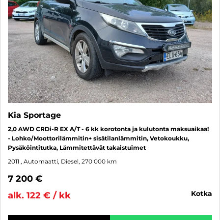
Kia Sportage
2,0 AWD CRDi-R EX A/T - 6 kk korotonta ja kulutonta maksuaikaa!
- Lohko/Moottorilämmitin+ sisätilanlämmitin, Vetokoukku,
Pysäköintitutka, Lämmitettävät takaistuimet
2011
, Automaatti, Diesel, 270 000 km
7 200 €
kotka
alk. 122 € / kk