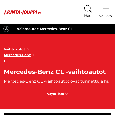
Siirry sisältöön
Hae
Valikko
Vaihtoautot: Mercedes-Benz CL
Vaihtoautot
Mercedes-Benz
CL
Mercedes-Benz CL -vaihtoautot
Mercedes-Benz CL -vaihtoautot ovat tunnettuja hienostuneesta muotoilusta, korkeasta laadusta ja vaikuttavasta suorituskyvystä. Mercedes-Benz CL -vaihtoautot ovat erityisesti suunniteltu niille, jotka arvostavat mukavuutta ja huipputason teknologiaa yhdistettynä urheilulliseen ajokokemukseen. Nämä autot tarjoavat poikkeuksellisen ajomukavuuden ja hiljaisen matkanteon, joka on saavutettu huippuluokan eristysmateriaaleilla ja tarkkaan suunnitellulla alustarakenteella.
Näytä lisää