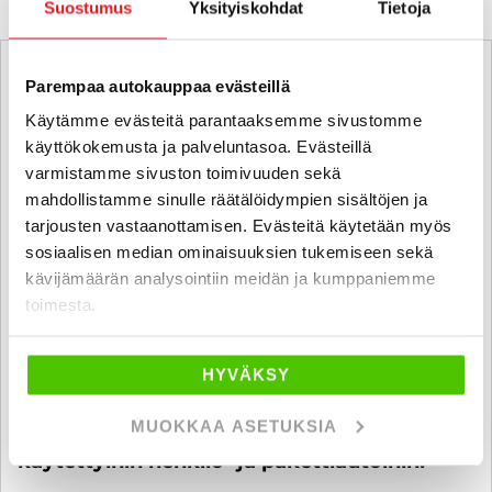
Suostumus
Yksityiskohdat
Tietoja
Parempaa autokauppaa evästeillä
Käytämme evästeitä parantaaksemme sivustomme
käyttökokemusta ja palveluntasoa. Evästeillä
varmistamme sivuston toimivuuden sekä
mahdollistamme sinulle räätälöidympien sisältöjen ja
tarjousten vastaanottamisen. Evästeitä käytetään myös
sosiaalisen median ominaisuuksien tukemiseen sekä
kävijämäärän analysointiin meidän ja kumppaniemme
toimesta.
HYVÄKSY
MUOKKAA ASETUKSIA
6 kk koroton ja kuluton maksuaika
käytettyihin henkilö- ja pakettiautoihin!