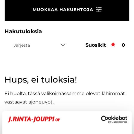
MUOKKAA HAKUEHTOJA
Hakutuloksia
Suosikit
Suos
0
Järjestä
Hups, ei tuloksia!
Ei huolta, tässä valikoimassamme olevat lähimmät
vastaavat ajoneuvot.
KATSO VASTAAVANLAISET AUTOT