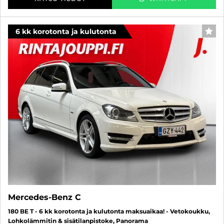
6 kk korotonta ja kulutonta
SUO
Mercedes-Benz C
180 BE T - 6 kk korotonta ja kulutonta maksuaikaa! - Vetokoukku,
Lohkolämmitin & sisätilanpistoke, Panorama