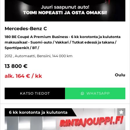
Mercedes-Benz C
180 BE Coupé A Premium Business - 6 kk korotonta ja kulutonta
maksuaikaa! - Suomi-auto / Vakkari / Tutkat edessä ja takana /
Sporttipenkit / BT /
2012
, Automaatti, Bensiini, 144 000 km
13 800 €
oulu
alk. 164 € / kk
KATSO TIEDOT
WHATSAPP
6 kk korotonta ja kulutonta
SUO