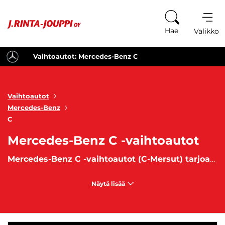
Siirry sisältöön
Hae
Valikko
Vaihtoautot: Mercedes-Benz C
Vaihtoautot
Mercedes-Benz
C
Mercedes-Benz C -vaihtoautot
Mercedes-Benz C -vaihtoautot (C-Mersut) tarjoavat hienostuneen ajokokemuksen
Näytä lisää