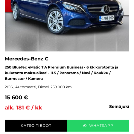
Mercedes-Benz C
250 BlueTec 4Matic T A Premium Business - 6 kk korotonta ja
kulutonta maksuaikaa! - ILS / Panorama / Navi / Koukku /
Burmester / Kamera
2016
, Automaatti, Diesel, 259 000 km
15 600 €
seinäjoki
alk. 181 € / kk
KATSO TIEDOT
WHATSAPP