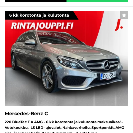
6 kk korotonta ja kulutonta
SUO
Mercedes-Benz C
220 BlueTec T A AMG - 6 kk korotonta ja kulutonta maksuaikaa! -
Vetokoukku, ILS LED- ajovalot, Nahkaverhoilu, Sportpenkit, AMG