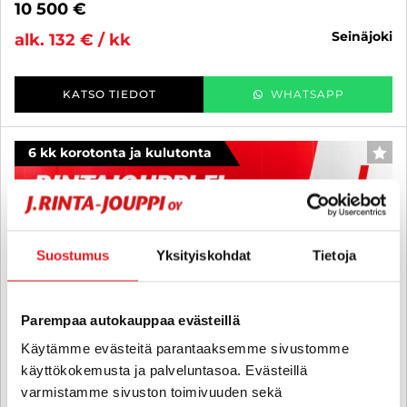
10 500 €
seinäjoki
alk. 132 € / kk
KATSO TIEDOT
WHATSAPP
6 kk korotonta ja kulutonta
SUO
Suostumus
Yksityiskohdat
Tietoja
Parempaa autokauppaa evästeillä
Käytämme evästeitä parantaaksemme sivustomme
käyttökokemusta ja palveluntasoa. Evästeillä
varmistamme sivuston toimivuuden sekä