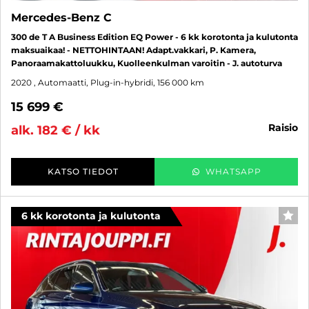
Mercedes-Benz C
300 de T A Business Edition EQ Power - 6 kk korotonta ja kulutonta
maksuaikaa! - NETTOHINTAAN! Adapt.vakkari, P. Kamera,
Panoraamakattoluukku, Kuolleenkulman varoitin - J. autoturva
2020
, Automaatti, Plug-in-hybridi, 156 000 km
15 699 €
raisio
alk. 182 € / kk
KATSO TIEDOT
WHATSAPP
6 kk korotonta ja kulutonta
SUO