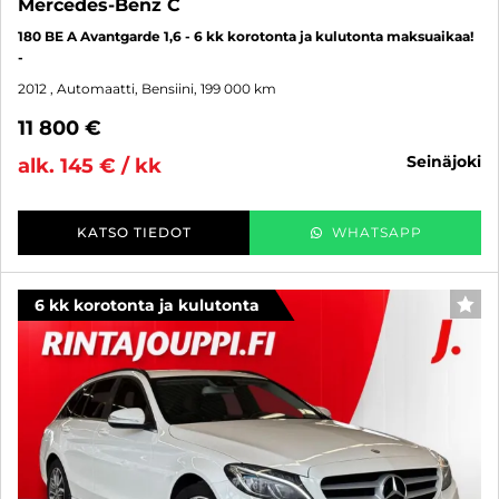
Mercedes-Benz C
180 BE A Avantgarde 1,6 - 6 kk korotonta ja kulutonta maksuaikaa!
-
2012
, Automaatti, Bensiini, 199 000 km
11 800 €
seinäjoki
alk. 145 € / kk
KATSO TIEDOT
WHATSAPP
6 kk korotonta ja kulutonta
SUO