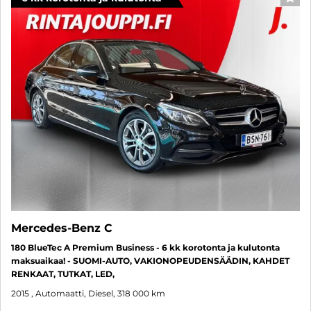
SUO
Mercedes-Benz C
180 BlueTec A Premium Business - 6 kk korotonta ja kulutonta
maksuaikaa! - SUOMI-AUTO, VAKIONOPEUDENSÄÄDIN, KAHDET
RENKAAT, TUTKAT, LED,
2015
, Automaatti, Diesel, 318 000 km