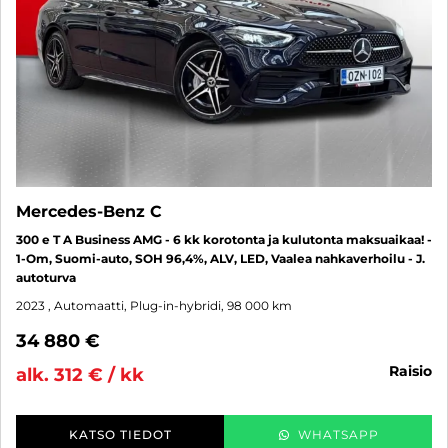
Mercedes-Benz C
300 e T A Business AMG - 6 kk korotonta ja kulutonta maksuaikaa! -
1-Om, Suomi-auto, SOH 96,4%, ALV, LED, Vaalea nahkaverhoilu - J.
autoturva
2023
, Automaatti, Plug-in-hybridi, 98 000 km
34 880 €
raisio
alk. 312 € / kk
KATSO TIEDOT
WHATSAPP