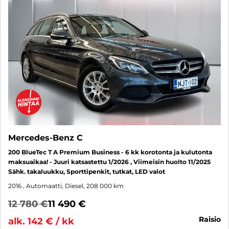
Mercedes-Benz C
200 BlueTec T A Premium Business - 6 kk korotonta ja kulutonta
maksuaikaa! - Juuri katsastettu 1/2026 , Viimeisin huolto 11/2025
Sähk. takaluukku, Sporttipenkit, tutkat, LED valot
2016
, Automaatti, Diesel, 208 000 km
12 780 €
11 490 €
raisio
alk. 142 € / kk