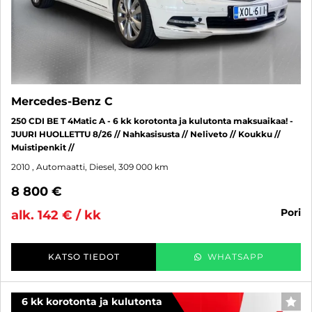
Mercedes-Benz C
250 CDI BE T 4Matic A - 6 kk korotonta ja kulutonta maksuaikaa! -
JUURI HUOLLETTU 8/26 // Nahkasisusta // Neliveto // Koukku //
Muistipenkit //
2010
, Automaatti, Diesel, 309 000 km
8 800 €
pori
alk. 142 € / kk
KATSO TIEDOT
WHATSAPP
6 kk korotonta ja kulutonta
SUO