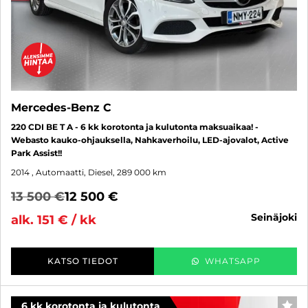
Mercedes-Benz C
220 CDI BE T A - 6 kk korotonta ja kulutonta maksuaikaa! -
Webasto kauko-ohjauksella, Nahkaverhoilu, LED-ajovalot, Active
Park Assist!!
2014
, Automaatti, Diesel, 289 000 km
13 500 €
12 500 €
seinäjoki
alk. 151 € / kk
KATSO TIEDOT
WHATSAPP
6 kk korotonta ja kulutonta