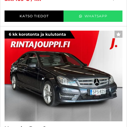
KATSO TIEDOT
WHATSAPP
6 kk korotonta ja kulutonta
SUO