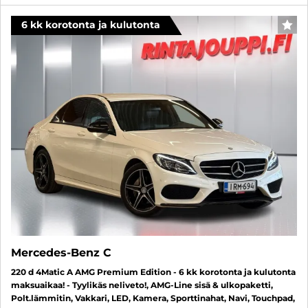
6 kk korotonta ja kulutonta
SUO
Mercedes-Benz C
220 d 4Matic A AMG Premium Edition - 6 kk korotonta ja kulutonta
maksuaikaa! - Tyylikäs neliveto!, AMG-Line sisä & ulkopaketti,
Polt.lämmitin, Vakkari, LED, Kamera, Sporttinahat, Navi, Touchpad,