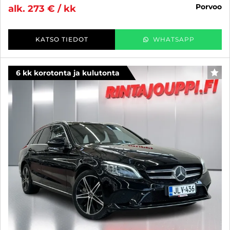
porvoo
alk. 273 € / kk
KATSO TIEDOT
WHATSAPP
6 kk korotonta ja kulutonta
SUO