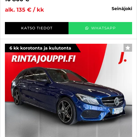
seinäjoki
alk. 135 € / kk
KATSO TIEDOT
WHATSAPP
6 kk korotonta ja kulutonta
SUO