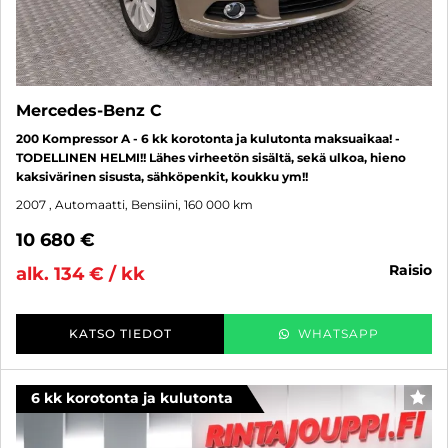
Mercedes-Benz C
200 Kompressor A - 6 kk korotonta ja kulutonta maksuaikaa! -
TODELLINEN HELMI!! Lähes virheetön sisältä, sekä ulkoa, hieno
kaksivärinen sisusta, sähköpenkit, koukku ym!!
2007
, Automaatti, Bensiini, 160 000 km
10 680 €
raisio
alk. 134 € / kk
KATSO TIEDOT
WHATSAPP
6 kk korotonta ja kulutonta
SUO