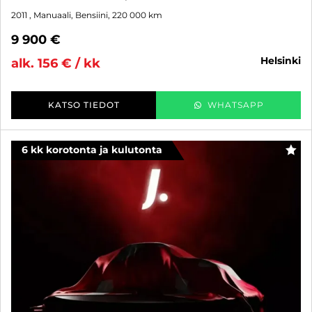
2011
, Manuaali, Bensiini, 220 000 km
9 900 €
helsinki
alk. 156 € / kk
KATSO TIEDOT
WHATSAPP
6 kk korotonta ja kulutonta
SUO