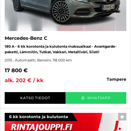
Mercedes-Benz C
180 A - 6 kk korotonta ja kulutonta maksuaikaa! - Avantgarde-
paketti, Lämmitin, Tutkat, Vakkari, Metalliväri, Siisti!
2015
, Automaatti, Bensiini, 118 000 km
17 800 €
tampere
alk. 202 € / kk
KATSO TIEDOT
WHATSAPP
6 kk korotonta ja kulutonta
SUO