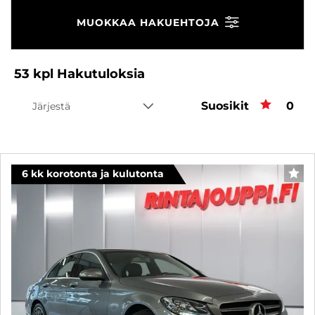
MUOKKAA HAKUEHTOJA
53
kpl
Hakutuloksia
Suosikit
Suos
0
Järjestä
6 kk korotonta ja kulutonta
SUO