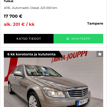
Tutkat
2016
, Automaatti, Diesel, 223 000 km
17 700 €
tampere
alk. 201 € / kk
KATSO TIEDOT
WHATSAPP
6 kk korotonta ja kulutonta
SUO