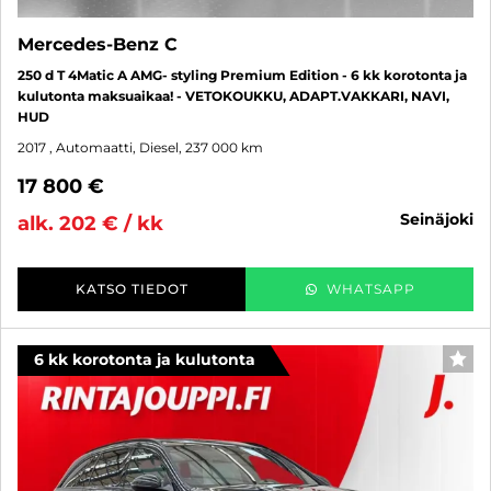
Mercedes-Benz C
250 d T 4Matic A AMG- styling Premium Edition - 6 kk korotonta ja
kulutonta maksuaikaa! - VETOKOUKKU, ADAPT.VAKKARI, NAVI,
HUD
2017
, Automaatti, Diesel, 237 000 km
17 800 €
seinäjoki
alk. 202 € / kk
KATSO TIEDOT
WHATSAPP
6 kk korotonta ja kulutonta
SUO