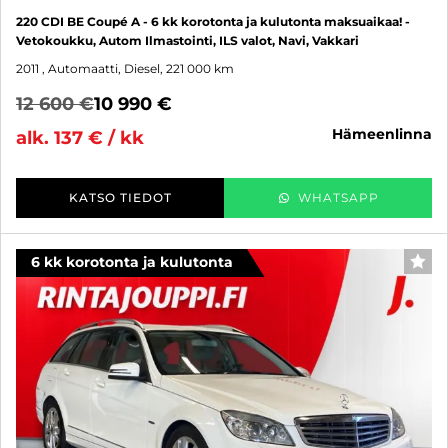
220 CDI BE Coupé A - 6 kk korotonta ja kulutonta maksuaikaa! -
Vetokoukku, Autom Ilmastointi, ILS valot, Navi, Vakkari
2011
, Automaatti, Diesel, 221 000 km
12 600 €
10 990 €
hämeenlinna
alk. 137 € / kk
KATSO TIEDOT
WHATSAPP
6 kk korotonta ja kulutonta
SUO