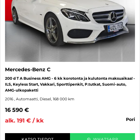
Mercedes-Benz C
200 d T A Business AMG - 6 kk korotonta ja kulutonta maksuaikaa! -
ILS, Keyless Start, Vakkari, Sporttipenkit, P.tutkat, Suomi-auto,
AMG-ulkopaketti
2016
, Automaatti, Diesel, 168 000 km
16 590 €
pori
alk. 191 € / kk
KATSO TIEDOT
WHATSAPP