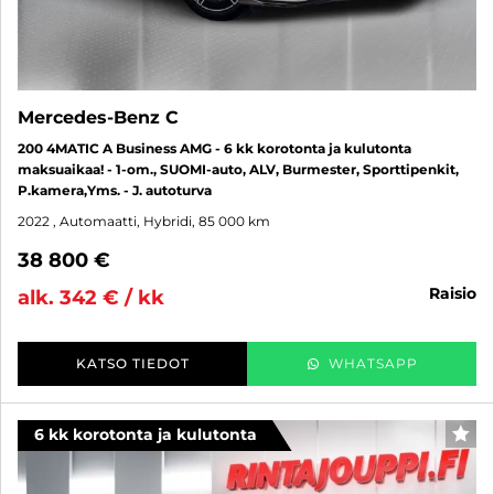
Mercedes-Benz C
200 4MATIC A Business AMG - 6 kk korotonta ja kulutonta
maksuaikaa! - 1-om., SUOMI-auto, ALV, Burmester, Sporttipenkit,
P.kamera,Yms. - J. autoturva
2022
, Automaatti, Hybridi, 85 000 km
38 800 €
raisio
alk. 342 € / kk
KATSO TIEDOT
WHATSAPP
6 kk korotonta ja kulutonta
SUO