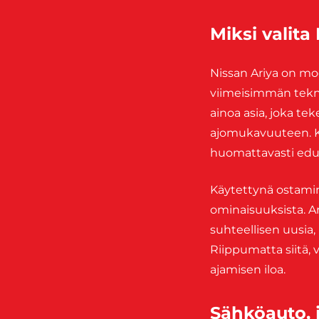
Miksi valita
Nissan Ariya on m
viimeisimmän tekno
ainoa asia, joka t
ajomukavuuteen. Kä
huomattavasti edu
Käytettynä ostamin
ominaisuuksista. A
suhteellisen uusia
Riippumatta siitä, 
ajamisen iloa.
Sähköauto, j