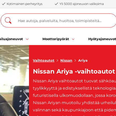
Kotimainen perheyritys
Yli 5000 ajoneuvon valikoima
iluajoneuvot
Moottoripyörät
Hyötyajoneuvo
Vaihtoautot
Nissan
Ariya
Nissan Ariya -vaihtoautot
Nissan Ariya vaihtoautot tuovat sähköa
tyylikkyyttä ja edistyksellistä teknolog
futuristisella ulkomuodollaan, jossa koro
Nissan Ariyan muotoilu yhdistää urheilul
valinnan sekä kaupunkiajoon että pidemm