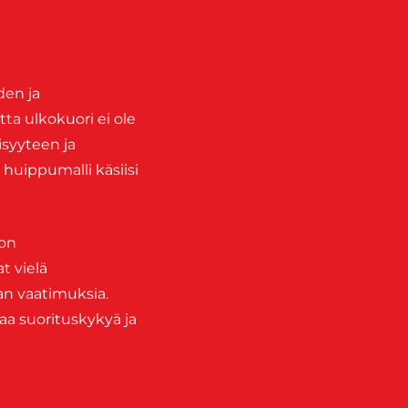
den ja
ta ulkokuori ei ole
isyyteen ja
huippumalli käsiisi
ton
t vielä
an vaatimuksia.
maa suorituskykyä ja