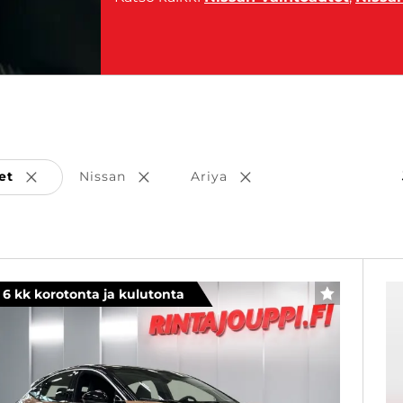
et
Nissan
Ariya
Poista valinta
Poista valinta
Poista valinta
6 kk korotonta ja kulutonta
SUOSIKKI