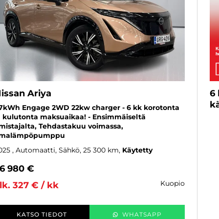
issan Ariya
6
kä
7kWh Engage 2WD 22kw charger - 6 kk korotonta
a kulutonta maksuaikaa! - Ensimmäiseltä
mistajalta, Tehdastakuu voimassa,
lmalämpöpumppu
025
, Automaatti, Sähkö, 25 300 km
Käytetty
6 980 €
kuopio
lk. 327 € / kk
KATSO TIEDOT
WHATSAPP