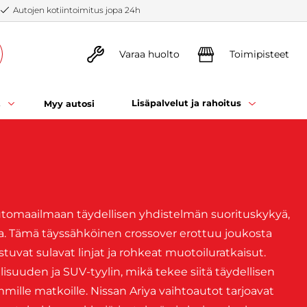
Autojen kotiintoimitus jopa 24h
Varaa huolto
Toimipisteet
t
Lisäpalvelut ja rahoitus
Myy autosi
utomaailmaan täydellisen yhdistelmän suorituskykyä,
iaa. Tämä täyssähköinen crossover erottuu joukosta
stuvat sulavat linjat ja rohkeat muotoiluratkaisut.
lisuuden ja SUV-tyylin, mikä tekee siitä täydellisen
ille matkoille. Nissan Ariya vaihtoautot tarjoavat