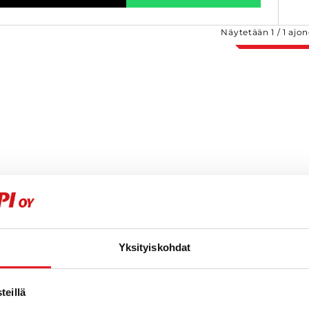
Näytetään
1
/
1
ajon
Yksityiskohdat
eillä