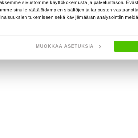
aksemme sivustomme käyttökokemusta ja palveluntasoa. Eväst
mme sinulle räätälöidympien sisältöjen ja tarjousten vastaanott
inaisuuksien tukemiseen sekä kävijämäärän analysointiin mei
MUOKKAA ASETUKSIA