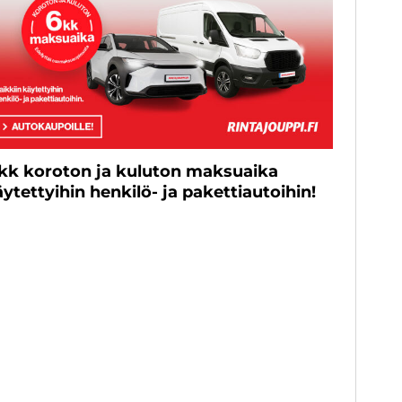
 kk koroton ja kuluton maksuaika
ytettyihin henkilö- ja pakettiautoihin!