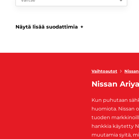
Näytä lisää suodattimia
Vaihtoautot
Nissan
Nissan Ariy
Kun puhutaan sähköa
huomiota. Nissan o
tuoden markkinoill
hankkia käytetty N
muutamia syitä, miks