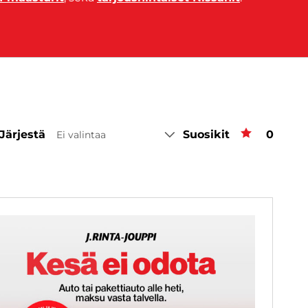
Järjestä
Suosikit
Suosiki
0
Ei valintaa