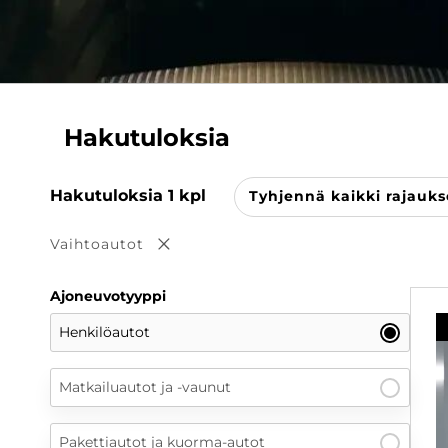
Hakutuloksia
Hakutuloksia
1
kpl
Tyhjennä kaikki rajauks
Vaihtoautot
Poista valinta
Ajoneuvotyyppi
Henkilöautot
Matkailuautot ja -vaunut
Pakettiautot ja kuorma-autot