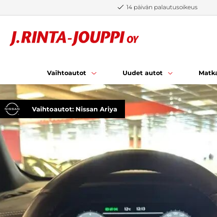
Siirry sisältöön
14 päivän palautusoikeus
Vaihtoautot
Uudet autot
Matka
Vaihtoautot: Nissan Ariya