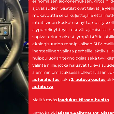
erinomaisen ajokokemuksen, kiitos nii
ajovakauden. Sisätilat ovat tilavat ja yl
mukavuutta sekä kuljettajalle että matk
intuitiivinen kosketusnäyttö, edistyksel
älypuhelinyhteys, tekevät ajamisesta hel
sopivat erinomaisesti ympäristötietoisill
ekologisuuden monipuolisen SUV-mallin 
ihanteellinen valinta perheille, aktiivisill
huippuluokan teknologiaa sekä tyylikäst
valinta niille, jotka haluavat tulevaisuud
aiemmin omistuksessa olleet Nissan Juke
autorahoitus
sekä
J. autovakuutus
eli 
autoturva
.
Meiltä myös
laadukas Nissan-huolto
.
Katso kaikki
Nissan-vaihtoautot
,
Nissa