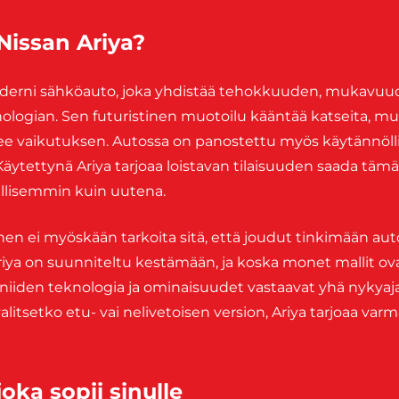
 Nissan Ariya?
oderni sähköauto, joka yhdistää tehokkuuden, mukavuu
logian. Sen futuristinen muotoilu kääntää katseita, mut
ekee vaikutuksen. Autossa on panostettu myös käytännöll
ytettynä Ariya tarjoaa loistavan tilaisuuden saada tämä 
llisemmin kuin uutena.
en ei myöskään tarkoita sitä, että joudut tinkimään au
riya on suunniteltu kestämään, ja koska monet mallit ova
, niiden teknologia ja ominaisuudet vastaavat yhä nykyaj
valitsetko etu- vai nelivetoisen version, Ariya tarjoaa var
oka sopii sinulle