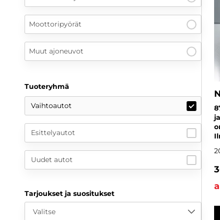
Moottoripyörät
Muut ajoneuvot
Tuoteryhmä
N
Vaihtoautot
8
j
o
Esittelyautot
I
2
Uudet autot
3
a
Tarjoukset ja suositukset
Valitse