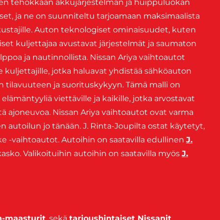
den tehokkaan akkujärjestelmän ja huippuluokan
elliset, ja ne on suunniteltu tarjoamaan maksimaalista
ustajille. Auton teknologiset ominaisuudet, kuten
liset kuljettajaa avustavat järjestelmät ja saumaton
ppoa ja nautinnollista. Nissan Ariya vaihtoautot
e kuljettajille, jotka haluavat yhdistää sähköauton
tilavuuteen ja suorituskykyyn. Tämä malli on
e elämäntyyliä viettäville ja kaikille, jotka arvostavat
ä ajoneuvoa. Nissan Ariya vaihtoautot ovat varma
en autoilun jo tänään. J. Rinta-Joupilta ostat käytetyt,
 -vaihtoautot. Autoihin on saatavilla edullinen
J.
kasko. Valikoituihin autoihin on saatavilla myös
J.
n-maasturit
, sekä
tarjoushintaiset Nissanit
.