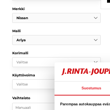
Merkki
Nissan
Malli
Ariya
Korimalli
Valitse
Käyttövoima
Valitse
Suostumus
Vaihteisto
Parempaa autokauppaa eväst
Manuaali