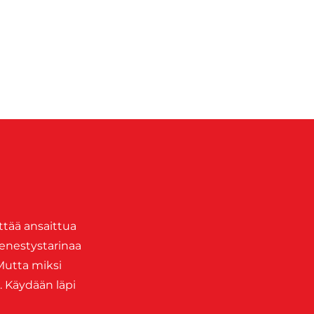
ttää ansaittua
menestystarinaa
Mutta miksi
 Käydään läpi