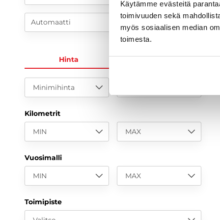
Käytämme evästeitä paranta
toimivuuden sekä mahdollista
Automaatti
myös sosiaalisen median om
toimesta.
Hinta
KK-erä
Minimihinta
Maksimihinta
Kilometrit
MIN
MAX
Vuosimalli
MIN
MAX
Toimipiste
Valitse