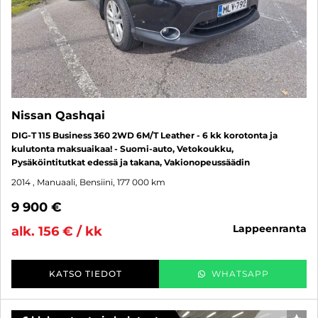
Nissan Qashqai
DIG-T 115 Business 360 2WD 6M/T Leather - 6 kk korotonta ja
kulutonta maksuaikaa! - Suomi-auto, Vetokoukku,
Pysäköintitutkat edessä ja takana, Vakionopeussäädin
2014
, Manuaali, Bensiini, 177 000 km
9 900 €
lappeenranta
alk. 156 € / kk
KATSO TIEDOT
WHATSAPP