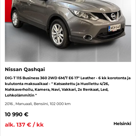
Nissan Qashqai
DIG-T 115 Business 360 2WD 6M/T E6 17" Leather - 6 kk korotonta ja
kulutonta maksuaikaa! - " Katsastettu ja Huollettu 4/26,
Nahkaverhoilu, Kamera, Navi, Vakkari, 2x Renkaat, Led,
Lohkolämmitin "
2016
, Manuaali, Bensiini, 102 000 km
10 990 €
helsinki
alk. 137 € / kk