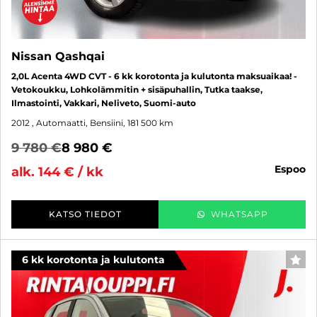
Nissan Qashqai
2,0L Acenta 4WD CVT - 6 kk korotonta ja kulutonta maksuaikaa! -
Vetokoukku, Lohkolämmitin + sisäpuhallin, Tutka taakse,
Ilmastointi, Vakkari, Neliveto, Suomi-auto
2012
, Automaatti, Bensiini, 181 500 km
9 780 €
8 980 €
espoo
alk. 144 € / kk
KATSO TIEDOT
WHATSAPP
6 kk korotonta ja kulutonta
SUO