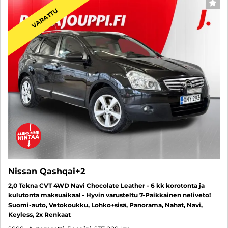
SUO
VARATTU
Nissan Qashqai+2
2,0 Tekna CVT 4WD Navi Chocolate Leather - 6 kk korotonta ja
kulutonta maksuaikaa! - Hyvin varusteltu 7-Paikkainen neliveto!
Suomi-auto, Vetokoukku, Lohko+sisä, Panorama, Nahat, Navi,
Keyless, 2x Renkaat