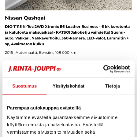
Nissan Qashqai
DIG-T 115 N-Tec 2WD Xtronic E6 Leather Business - 6 kk korotonta
ja kulutonta maksuaikaa! - KATSO! Jakoketju vaihdettu! Suomi-
auto, Vakkari, Nahkaverhoilu, 360-kamera, LED-valot, Lämmitin +
sp, Avaimeton kulku
2016
, Automaatti, Bensiini, 108 000 km
12 400 €
tampere
alk. 151 € / kk
Suostumus
Yksityiskohdat
Tietoja
KATSO TIEDOT
WHATSAPP
Parempaa autokauppaa evästeillä
6 kk korotonta ja kulutonta
SUO
Käytämme evästeitä parantaaksemme sivustomme
käyttökokemusta ja palveluntasoa. Evästeillä
varmistamme sivuston toimivuuden sekä