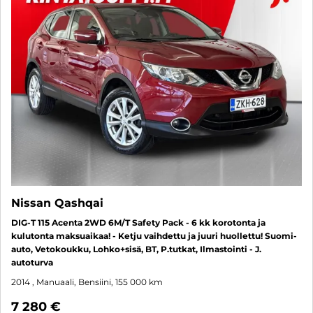
Nissan Qashqai
DIG-T 115 Acenta 2WD 6M/T Safety Pack - 6 kk korotonta ja
kulutonta maksuaikaa! - Ketju vaihdettu ja juuri huollettu! Suomi-
auto, Vetokoukku, Lohko+sisä, BT, P.tutkat, Ilmastointi - J.
autoturva
2014
, Manuaali, Bensiini, 155 000 km
7 280 €