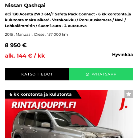
Nissan Qashqai
dCi 130 Acenta 2WD 6M/T Safety Pack Connect - 6 kk korotonta ja
kulutonta maksuaikaa! - Vetokoukku / Peruutuskamera / Navi /
Lohkolämmitin / Suomi-auto - J. autoturva
2015
, Manuaali, Diesel, 157 000 km
8 950 €
hyvinkää
alk. 144 € / kk
KATSO TIEDOT
WHATSAPP
6 kk korotonta ja kulutonta
SUO