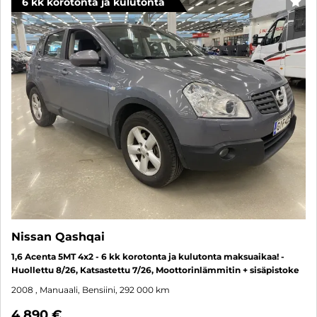
6 kk korotonta ja kulutonta
SUO
Nissan Qashqai
1,6 Acenta 5MT 4x2 - 6 kk korotonta ja kulutonta maksuaikaa! -
Huollettu 8/26, Katsastettu 7/26, Moottorinlämmitin + sisäpistoke
2008
, Manuaali, Bensiini, 292 000 km
4 890 €