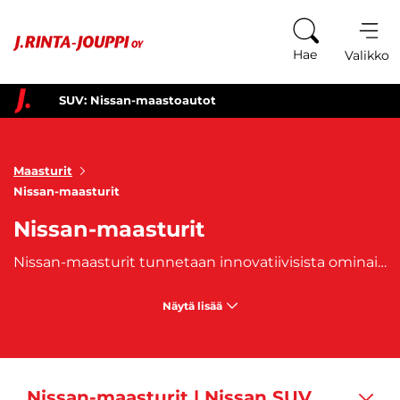
Siirry sisältöön
Hae
Valikko
SUV: Nissan-maastoautot
Maasturit
Nissan-maasturit
Nissan-maasturit
Nissan-maasturit tunnetaan innovatiivisista ominaisuuksistaan ja monikäyttöisyydestään. Nissan SUV-mallit, kuten
Näytä lisää
Nissan-maasturit | Nissan SUV