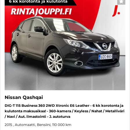
6 kk korotonta ja kulutonta
SUO
Nissan Qashqai
DIG-T 115 Business 360 2WD Xtronic E6 Leather - 6 kk korotonta ja
kulutonta maksuaikaa! - 360-kamera / Keyless / Nahat / Metalliväri
/ Navi / Aut. ilmastointi - J. autoturva
2015
, Automaatti, Bensiini, 110 000 km