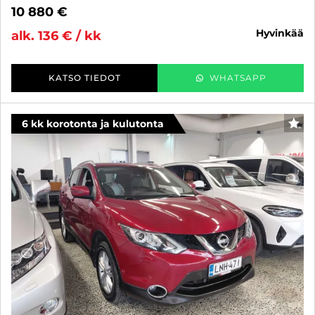
10 880 €
hyvinkää
alk. 136 € / kk
KATSO TIEDOT
WHATSAPP
6 kk korotonta ja kulutonta
SUO