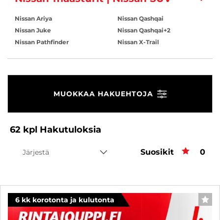
Nissan Ariya
Nissan Qashqai
Nissan Juke
Nissan Qashqai+2
Nissan Pathfinder
Nissan X-Trail
MUOKKAA HAKUEHTOJA
62
kpl
Hakutuloksia
Suosikit
Suos
0
Järjestä
6 kk korotonta ja kulutonta
SUO