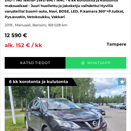
DIG-T 140 Tekna+ 2WD 6M/T NNC - 6 kk korotonta ja kulutonta
maksuaikaa! - Juuri huollettu ja jakoketju vaihdettu! Hyvillä
varusteilla! Suomi-auto, Navi, BOSE, LED, P.kamera 360°+P.tutkat,
Pys.avustin, Vetokoukku, Vakkari
2019
, Manuaali, Bensiini, 169 028 km
12 590 €
tampere
alk. 152 € / kk
KATSO TIEDOT
WHATSAPP
6 kk korotonta ja kulutonta
SUO