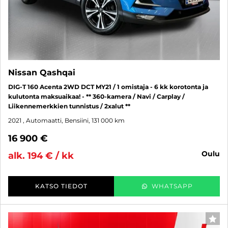
Nissan Qashqai
DIG-T 160 Acenta 2WD DCT MY21 / 1 omistaja - 6 kk korotonta ja
kulutonta maksuaikaa! - ** 360-kamera / Navi / Carplay /
Liikennemerkkien tunnistus / 2xalut **
2021
, Automaatti, Bensiini, 131 000 km
16 900 €
oulu
alk. 194 € / kk
KATSO TIEDOT
WHATSAPP
SUO