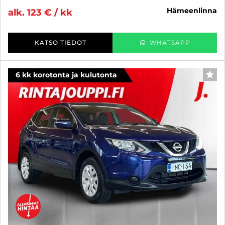
hämeenlinna
alk. 123 € / kk
KATSO TIEDOT
WHATSAPP
6 kk korotonta ja kulutonta
SUO