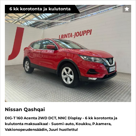
6 kk korotonta ja kulutonta
SUO
Nissan Qashqai
DIG-T 160 Acenta 2WD DCT, NNC Display - 6 kk korotonta ja
kulutonta maksuaikaa! - Suomi-auto, Koukku, P.kamera,
Vakionopeudensäädin, Juuri huollettu!