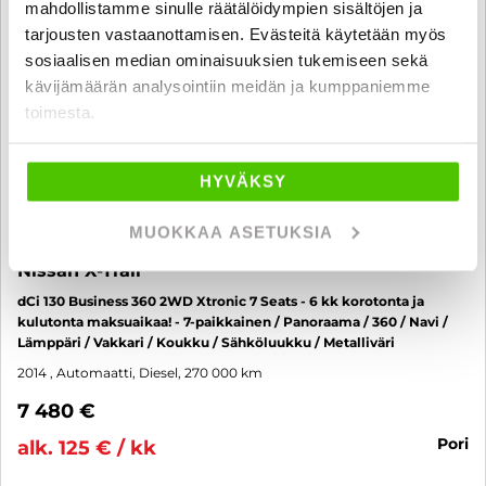
mahdollistamme sinulle räätälöidympien sisältöjen ja
tarjousten vastaanottamisen. Evästeitä käytetään myös
sosiaalisen median ominaisuuksien tukemiseen sekä
kävijämäärän analysointiin meidän ja kumppaniemme
toimesta.
HYVÄKSY
MUOKKAA ASETUKSIA
Nissan X-Trail
dCi 130 Business 360 2WD Xtronic 7 Seats - 6 kk korotonta ja
kulutonta maksuaikaa! - 7-paikkainen / Panoraama / 360 / Navi /
Lämppäri / Vakkari / Koukku / Sähköluukku / Metalliväri
2014
, Automaatti, Diesel, 270 000 km
7 480 €
pori
alk. 125 € / kk