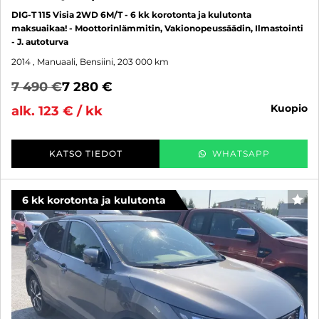
DIG-T 115 Visia 2WD 6M/T - 6 kk korotonta ja kulutonta
maksuaikaa! - Moottorinlämmitin, Vakionopeussäädin, Ilmastointi
- J. autoturva
2014
, Manuaali, Bensiini, 203 000 km
7 490 €
7 280 €
kuopio
alk. 123 € / kk
KATSO TIEDOT
WHATSAPP
6 kk korotonta ja kulutonta
SUO