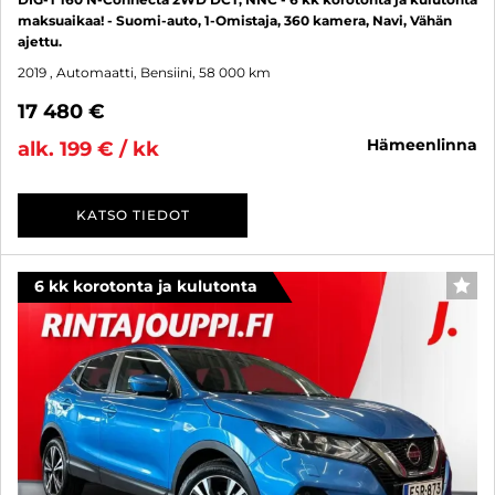
maksuaikaa! - Suomi-auto, 1-Omistaja, 360 kamera, Navi, Vähän
ajettu.
2019
, Automaatti, Bensiini, 58 000 km
17 480 €
hämeenlinna
alk. 199 € / kk
KATSO TIEDOT
6 kk korotonta ja kulutonta
SUO