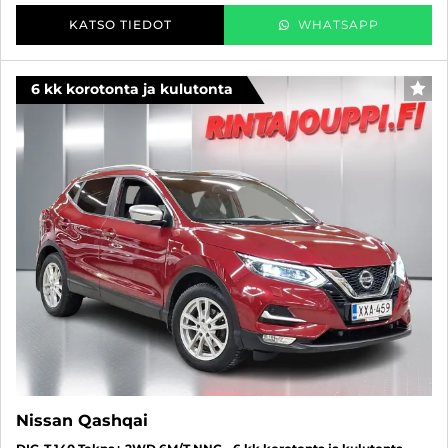
KATSO TIEDOT
WHATSAPP
6 kk korotonta ja kulutonta
SUO
Nissan Qashqai