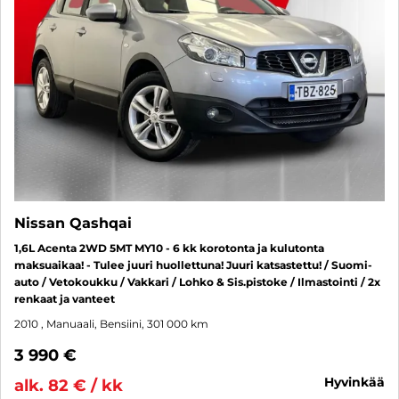
Nissan Qashqai
1,6L Acenta 2WD 5MT MY10 - 6 kk korotonta ja kulutonta
maksuaikaa! - Tulee juuri huollettuna! Juuri katsastettu! / Suomi-
auto / Vetokoukku / Vakkari / Lohko & Sis.pistoke / Ilmastointi / 2x
renkaat ja vanteet
2010
, Manuaali, Bensiini, 301 000 km
3 990 €
hyvinkää
alk. 82 € / kk