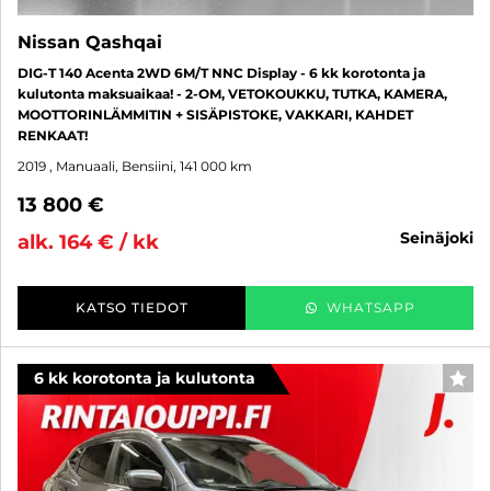
Nissan Qashqai
DIG-T 140 Acenta 2WD 6M/T NNC Display - 6 kk korotonta ja
kulutonta maksuaikaa! - 2-OM, VETOKOUKKU, TUTKA, KAMERA,
MOOTTORINLÄMMITIN + SISÄPISTOKE, VAKKARI, KAHDET
RENKAAT!
2019
, Manuaali, Bensiini, 141 000 km
13 800 €
seinäjoki
alk. 164 € / kk
KATSO TIEDOT
WHATSAPP
6 kk korotonta ja kulutonta
SUO