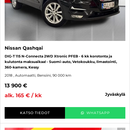
Nissan Qashqai
DIG-T 115 N-Connecta 2WD Xtronic PFEB - 6 kk korotonta ja
kulutonta maksuaikaa! - Suomi-auto, Vetokoukku, Ilmastointi,
360-kamera, Kessy
2018
, Automaatti, Bensiini, 90 000 km
13 900 €
jyväskylä
alk. 165 € / kk
KATSO TIEDOT
WHATSAPP