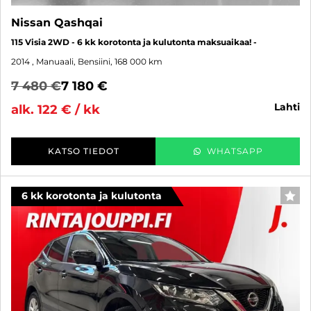
Nissan Qashqai
115 Visia 2WD - 6 kk korotonta ja kulutonta maksuaikaa! -
2014
, Manuaali, Bensiini, 168 000 km
7 480 €
7 180 €
lahti
alk. 122 € / kk
KATSO TIEDOT
WHATSAPP
6 kk korotonta ja kulutonta
SUO