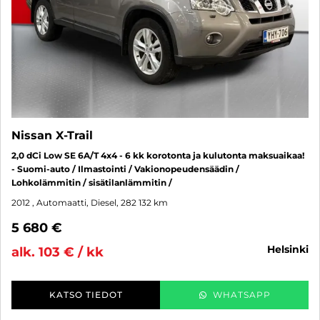
Nissan X-Trail
2,0 dCi Low SE 6A/T 4x4 - 6 kk korotonta ja kulutonta maksuaikaa!
- Suomi-auto / Ilmastointi / Vakionopeudensäädin /
Lohkolämmitin / sisätilanlämmitin /
2012
, Automaatti, Diesel, 282 132 km
5 680 €
helsinki
alk. 103 € / kk
KATSO TIEDOT
WHATSAPP