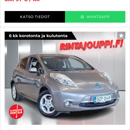
KATSO TIEDOT
WHATSAPP
6 kk korotonta ja kulutonta
SUO