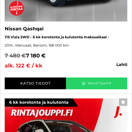
Nissan Qashqai
115 Visia 2WD - 6 kk korotonta ja kulutonta maksuaikaa! -
2014
, Manuaali, Bensiini, 168 000 km
7 480 €
7 180 €
lahti
alk. 122 € / kk
KATSO TIEDOT
WHATSAPP
6 kk korotonta ja kulutonta
SUO