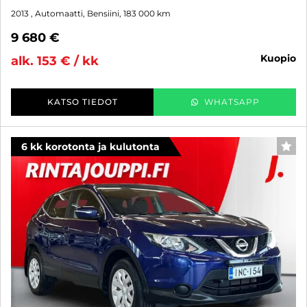
2013
, Automaatti, Bensiini, 183 000 km
9 680 €
kuopio
alk. 153 € / kk
KATSO TIEDOT
WHATSAPP
6 kk korotonta ja kulutonta
SUO