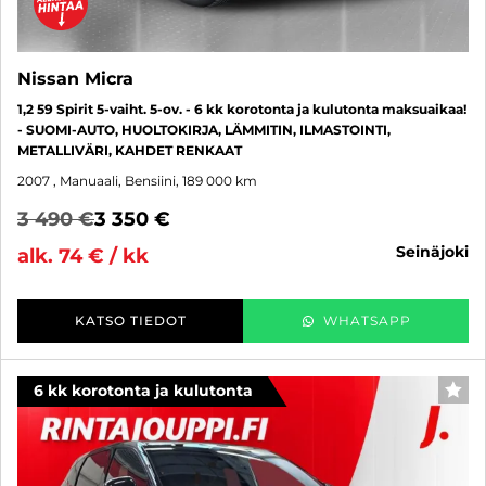
Nissan Micra
1,2 59 Spirit 5-vaiht. 5-ov. - 6 kk korotonta ja kulutonta maksuaikaa!
- SUOMI-AUTO, HUOLTOKIRJA, LÄMMITIN, ILMASTOINTI,
METALLIVÄRI, KAHDET RENKAAT
2007
, Manuaali, Bensiini, 189 000 km
3 490 €
3 350 €
seinäjoki
alk. 74 € / kk
KATSO TIEDOT
WHATSAPP
6 kk korotonta ja kulutonta
SUO