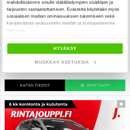
mahdollistamme sinulle räätälöidympien sisältöjen ja
tarjousten vastaanottamisen. Evästeitä käytetään myös
sosiaalisen median ominaisuuksien tukemiseen sekä
Nissan Qashqai
kävijämäärän analysointiin meidän ja kumppaniemme
DIG-T 115 Business 360 Alcantara - 6 kk korotonta ja kulutonta
toimesta.
maksuaikaa! - SUOMI-AUTO, KAMERA, NAVI, VETOKOUKKU,
ERIKOISVÄRI!! - J. autoturva
2014
, Manuaali, Bensiini, 187 500 km
HYVÄKSY
8 800 €
8 000 €
MUOKKAA ASETUKSIA
seinäjoki
alk. 132 € / kk
KATSO TIEDOT
WHATSAPP
6 kk korotonta ja kulutonta
SUO