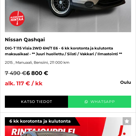
Nissan Qashqai
DIG-T 115 Visia 2WD 6M/T E6 - 6 kk korotonta ja kulutonta
maksuaikaa! - ** Juuri huollettu / Siisti / Vakkari / Ilmastointi **
2015
, Manuaali, Bensiini, 211 000 km
7 490 €
6 800 €
oulu
alk. 117 € / kk
KATSO TIEDOT
WHATSAPP
6 kk korotonta ja kulutonta
SUO