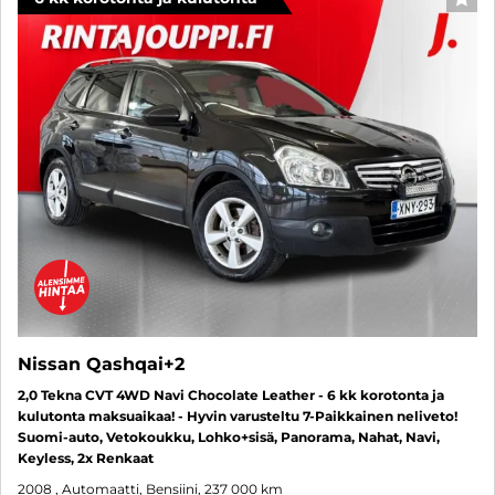
SUO
Nissan Qashqai+2
2,0 Tekna CVT 4WD Navi Chocolate Leather - 6 kk korotonta ja
kulutonta maksuaikaa! - Hyvin varusteltu 7-Paikkainen neliveto!
Suomi-auto, Vetokoukku, Lohko+sisä, Panorama, Nahat, Navi,
Keyless, 2x Renkaat
2008
, Automaatti, Bensiini, 237 000 km