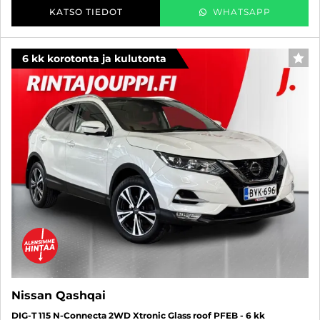
KATSO TIEDOT
WHATSAPP
6 kk korotonta ja kulutonta
SUO
Nissan Qashqai
DIG-T 115 N-Connecta 2WD Xtronic Glass roof PFEB - 6 kk