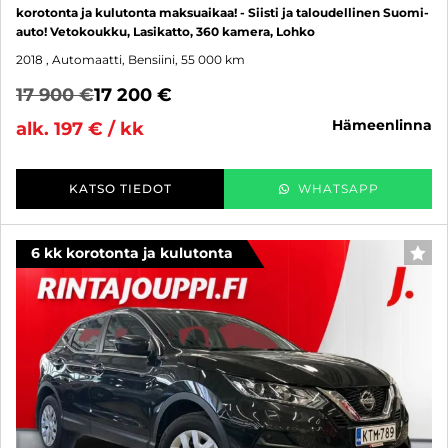
korotonta ja kulutonta maksuaikaa! - Siisti ja taloudellinen Suomi-
auto! Vetokoukku, Lasikatto, 360 kamera, Lohko
2018
, Automaatti, Bensiini, 55 000 km
17 900 €
17 200 €
hämeenlinna
alk. 197 € / kk
KATSO TIEDOT
WHATSAPP
6 kk korotonta ja kulutonta
SUO