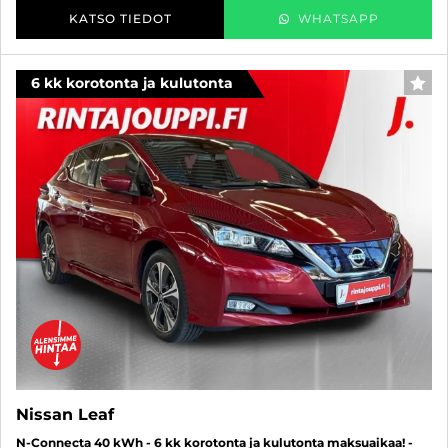
KATSO TIEDOT
WHATSAPP
6 kk korotonta ja kulutonta
SUO
Nissan Leaf
N-Connecta 40 kWh - 6 kk korotonta ja kulutonta maksuaikaa! -