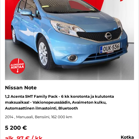
Nissan Note
1,2 Acenta 5MT Family Pack - 6 kk korotonta ja kulutonta
maksuaikaa! - Vakionopeussäädin, Avaimeton kulku,
Automaattinen ilmastointi, Bluetooth
2014
, Manuaali, Bensiini, 162 000 km
5 200 €
kotka
alk. 97 € / kk