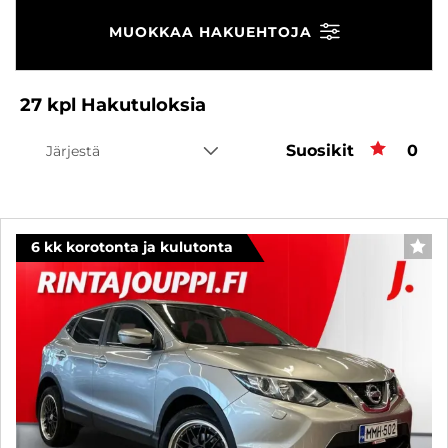
MUOKKAA HAKUEHTOJA
27
kpl
Hakutuloksia
Suosikit
Suos
0
Järjestä
6 kk korotonta ja kulutonta
SUO