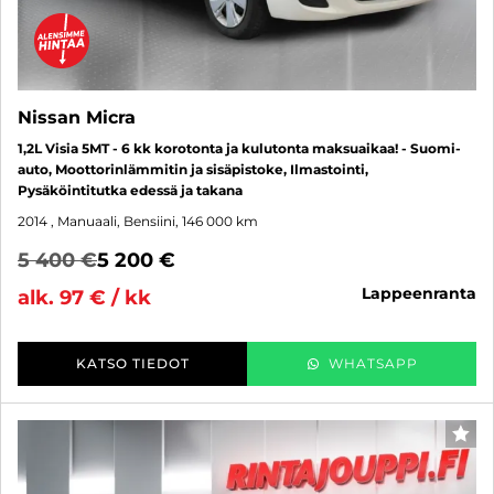
Nissan Micra
1,2L Visia 5MT - 6 kk korotonta ja kulutonta maksuaikaa! - Suomi-
auto, Moottorinlämmitin ja sisäpistoke, Ilmastointi,
Pysäköintitutka edessä ja takana
2014
, Manuaali, Bensiini, 146 000 km
5 400 €
5 200 €
lappeenranta
alk. 97 € / kk
KATSO TIEDOT
WHATSAPP
SUO