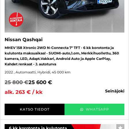
Nissan Qashqai
MHEV 158 Xtronic 2WD N-Connecta 7" TFT - 6 kk korotonta ja
kulutonta maksuaikaa! - SUOMI-auto,1.om, Merkkihuollettu, 360
kamera, LED, Adapt.Vakkari, Android Auto ja Apple CarPlay,
Kahdet renkaat - J. autoturva
2022
, Automaatti, Hybridi, 45 000 km
25 800 €
25 600 €
seinäjoki
alk. 263 € / kk
KATSO TIEDOT
WHATSAPP
6 kk korotonta ja kulutonta