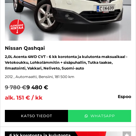
Nissan Qashqai
2,0L Acenta 4WD CVT - 6 kk korotonta ja kulutonta maksuaikaa! -
Vetokoukku, Lohkolämmitin + sisäpuhallin, Tutka taakse,
Ilmastointi, Vakkari, Neliveto, Suomi-auto
2012
, Automaatti, Bensiini, 181 500 km
9 780 €
9 480 €
espoo
alk. 151 € / kk
KATSO TIEDOT
WHATSAPP
6 kk korotonta ja kulutonta