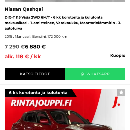
Nissan Qashqai
DIG-T 115 Visia 2WD 6M/T - 6 kk korotonta ja kulutonta
maksuaikaa! - 1-omisteinen, Vetokoukku, Moottorinlämmitin - J.
autoturva
2015
, Manuaali, Bensiini, 172 000 km
7 290 €
6 880 €
kuopio
alk. 118 € / kk
KATSO TIEDOT
WHATSAPP
6 kk korotonta ja kulutonta
SUO