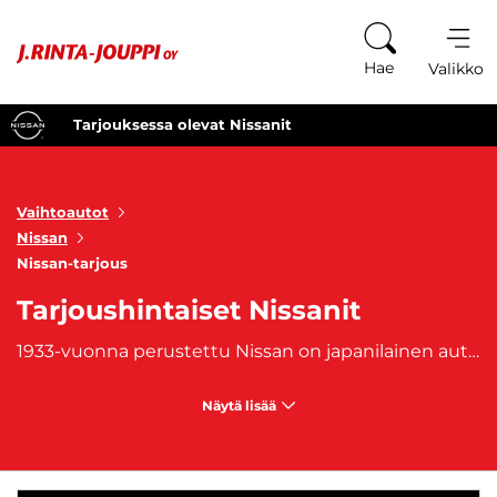
Siirry sisältöön
Hae
Valikko
Tarjouksessa olevat Nissanit
Vaihtoautot
Nissan
Nissan-tarjous
Tarjoushintaiset Nissanit
1933-vuonna perustettu Nissan on japanilainen autonvalmistaja, joka omistaa myös
Näytä lisää