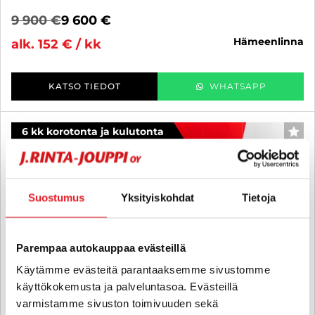
9 900 €
9 600 €
hämeenlinna
alk. 152 € / kk
KATSO TIEDOT
WHATSAPP
6 kk korotonta ja kulutonta
SUO
Suostumus
Yksityiskohdat
Tietoja
Parempaa autokauppaa evästeillä
Käytämme evästeitä parantaaksemme sivustomme
käyttökokemusta ja palveluntasoa. Evästeillä
varmistamme sivuston toimivuuden sekä