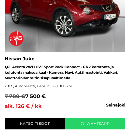
Nissan Juke
1,6L Acenta 2WD CVT Sport Pack Connect - 6 kk korotonta ja
kulutonta maksuaikaa! - Kamera, Navi, Aut.ilmastointi, Vakkari,
Moottorinlämmitin sisäpuhaltimella
2013
, Automaatti, Bensiini, 218 000 km
7 780 €
7 500 €
seinäjoki
alk. 126 € / kk
KATSO TIEDOT
WHATSAPP