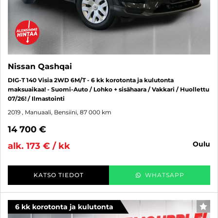
Nissan Qashqai
DIG-T 140 Visia 2WD 6M/T - 6 kk korotonta ja kulutonta
maksuaikaa! - Suomi-Auto / Lohko + sisähaara / Vakkari / Huollettu
07/26! / Ilmastointi
2019
, Manuaali, Bensiini, 87 000 km
14 700 €
oulu
alk. 173 € / kk
KATSO TIEDOT
WHATSAPP
6 kk korotonta ja kulutonta
SUO