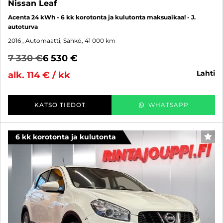
Nissan Leaf
Acenta 24 kWh - 6 kk korotonta ja kulutonta maksuaikaa! - J.
autoturva
2016
, Automaatti, Sähkö, 41 000 km
7 330 €
6 530 €
lahti
alk. 114 € / kk
KATSO TIEDOT
WHATSAPP
6 kk korotonta ja kulutonta
SUO