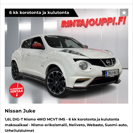
6 kk korotonta ja kulutonta
SUO
Nissan Juke
1,6L DIG-T Nismo 4WD MCVT IMS - 6 kk korotonta ja kulutonta
maksuaikaa! - Nismo-erikoismalli, Neliveto, Webasto, Suomi-auto,
Urheiluistuimet