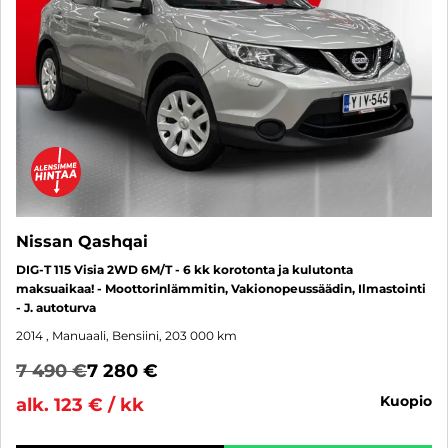
Nissan Qashqai
DIG-T 115 Visia 2WD 6M/T - 6 kk korotonta ja kulutonta
maksuaikaa! - Moottorinlämmitin, Vakionopeussäädin, Ilmastointi
- J. autoturva
2014
, Manuaali, Bensiini, 203 000 km
7 490 €
7 280 €
kuopio
alk. 123 € / kk