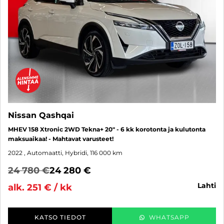
Nissan Qashqai
MHEV 158 Xtronic 2WD Tekna+ 20" - 6 kk korotonta ja kulutonta
maksuaikaa! - Mahtavat varusteet!
2022
, Automaatti, Hybridi, 116 000 km
24 780 €
24 280 €
lahti
alk. 251 € / kk
KATSO TIEDOT
WHATSAPP