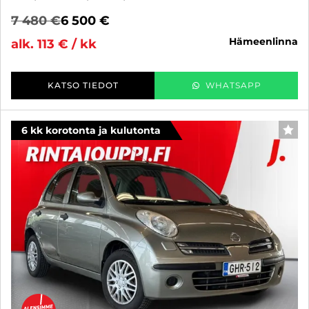
7 480 €
6 500 €
hämeenlinna
alk. 113 € / kk
KATSO TIEDOT
WHATSAPP
6 kk korotonta ja kulutonta
SUO