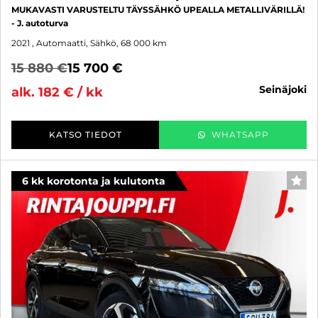
MUKAVASTI VARUSTELTU TÄYSSÄHKÖ UPEALLA METALLIVÄRILLÄ!
- J. autoturva
2021
, Automaatti, Sähkö, 68 000 km
15 880 €
15 700 €
seinäjoki
alk. 182 € / kk
KATSO TIEDOT
WHATSAPP
6 kk korotonta ja kulutonta
SUO