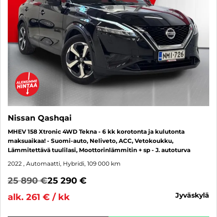
Nissan Qashqai
MHEV 158 Xtronic 4WD Tekna - 6 kk korotonta ja kulutonta
maksuaikaa! - Suomi-auto, Neliveto, ACC, Vetokoukku,
Lämmitettävä tuulilasi, Moottorinlämmitin + sp - J. autoturva
2022
, Automaatti, Hybridi, 109 000 km
25 890 €
25 290 €
jyväskylä
alk. 261 € / kk