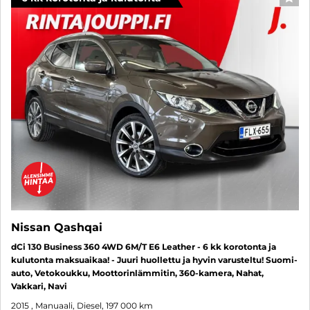
SUO
Nissan Qashqai
dCi 130 Business 360 4WD 6M/T E6 Leather - 6 kk korotonta ja
kulutonta maksuaikaa! - Juuri huollettu ja hyvin varusteltu! Suomi-
auto, Vetokoukku, Moottorinlämmitin, 360-kamera, Nahat,
Vakkari, Navi
2015
, Manuaali, Diesel, 197 000 km