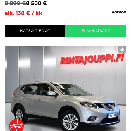
8 800 €
8 500 €
porvoo
alk. 138 € / kk
KATSO TIEDOT
WHATSAPP
SUO