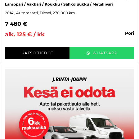
Lämppäri / Vakkari / Koukku / Sähköluukku / Metalliväri
2014
, Automaatti, Diesel, 270 000 km
7 480 €
pori
alk. 125 € / kk
KATSO TIEDOT
WHATSAPP