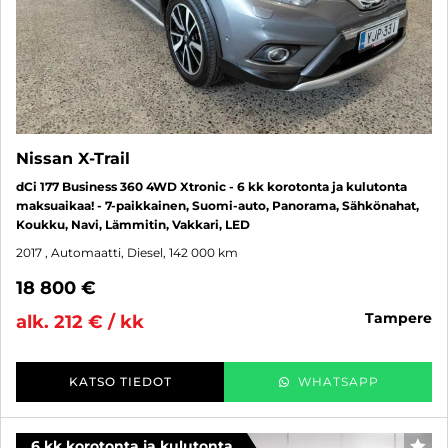
Nissan X-Trail
dCi 177 Business 360 4WD Xtronic - 6 kk korotonta ja kulutonta
maksuaikaa! - 7-paikkainen, Suomi-auto, Panorama, Sähkönahat,
Koukku, Navi, Lämmitin, Vakkari, LED
2017
, Automaatti, Diesel, 142 000 km
18 800 €
tampere
alk. 212 € / kk
KATSO TIEDOT
WHATSAPP
6 kk korotonta ja kulutonta