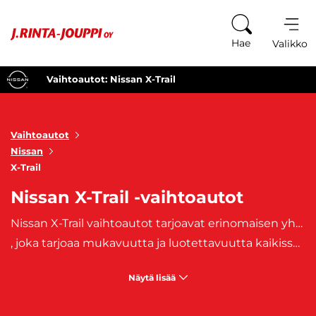
Siirry sisältöön
Hae
Valikko
Vaihtoautot: Nissan X-Trail
Vaihtoautot
Nissan
X-Trail
Nissan X-Trail -vaihtoautot
Nissan X-Trail vaihtoautot tarjoavat erinomaisen yhdistelmän tilavuutta, voimaa ja monikäyttöisyyttä, tehden niistä täydellisen valinnan perheille ja seikkailunhaluisille kuljettajille. Tämä SUV-malli yhdistää voimakkaan ulkonäön ja edistykselliset off-road-ominaisuudet, mikä tekee siitä luotettavan kumppanin sekä kaupunkiajoon että vaativille maastoille. X-Trailin moderni muotoilu, jossa korostuvat jämäkkä etusäleikkö ja näyttävät LED-ajovalot, viestii sen kyvystä kohdata erilaisia ajotilanteita. Nissan X-Trail tarjoaa avarat sisätilat, jotka mahdollistavat mukavan matkustamisen kaikille. Autossa on riittävästi tilaa perheille, ja sen muunneltavat istuimet tarjoavat joustavuutta tavaroiden kuljettamiseen. X-Trailin varusteluun kuuluu monipuolista teknologiaa, kuten intuitiivinen kosketusnäyttö, navigointijärjestelmä ja edistykselliset turvavarusteet, jotka tekevät ajamisesta sujuvaa ja turvallista. Nissan X-Trail vaihtoautot sopivat erityisesti niille, jotka tarvitsevat tilavan ja monikäyttöisen SUV
, joka tarjoaa mukavuutta ja luotettavuutta kaikissa ajotilanteissa. Se on täydellinen valinta perheille, seikkailunhaluisille ja kaikille, jotka arvostavat ajamisen iloa ja käytännöllisyyttä. X-Trail on erinomainen valinta niin kaupunkiajoon kuin pidemmille matkoille. J. Rinta-Joupilta ostat käytetyt, aiemmin omistuksessa olleet Nissan X-Trail -vaihtoautot. Autoihin on saatavilla edullinen
Näytä lisää