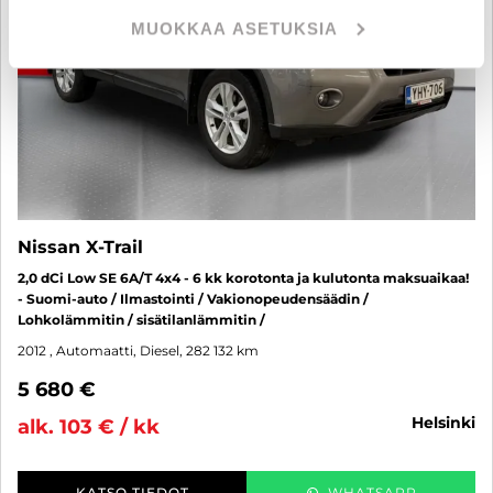
MUOKKAA ASETUKSIA
Nissan X-Trail
2,0 dCi Low SE 6A/T 4x4 - 6 kk korotonta ja kulutonta maksuaikaa!
- Suomi-auto / Ilmastointi / Vakionopeudensäädin /
Lohkolämmitin / sisätilanlämmitin /
2012
, Automaatti, Diesel, 282 132 km
5 680 €
helsinki
alk. 103 € / kk
KATSO TIEDOT
WHATSAPP