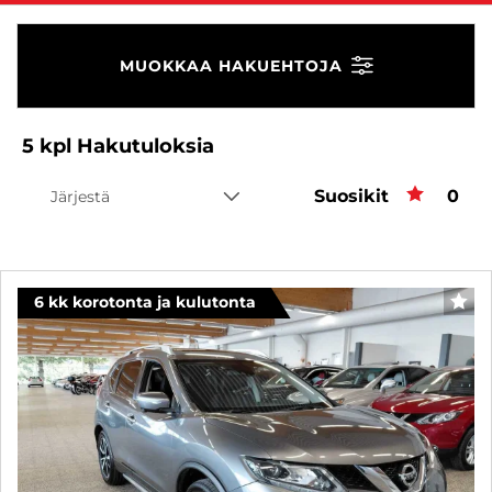
MUOKKAA HAKUEHTOJA
5
kpl
Hakutuloksia
Suosikit
Suos
0
Järjestä
6 kk korotonta ja kulutonta
SUO