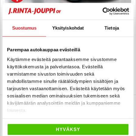
Nissan X-Trail
DIG-T 163 Visia 2WD 6 MT - 6 kk korotonta ja kulutonta
Suostumus
Yksityiskohdat
Tietoja
maksuaikaa! - Suomi-auto, 2. omistajalta, P.tutkat, Vakkari,
Lohko+sp, Metalliväri, Huollettu 2/26
2018
, Manuaali, Bensiini, 158 000 km
Parempaa autokauppaa evästeillä
13 490 €
12 290 €
Käytämme evästeitä parantaaksemme sivustomme
pori
alk. 149 € / kk
käyttökokemusta ja palveluntasoa. Evästeillä
varmistamme sivuston toimivuuden sekä
mahdollistamme sinulle räätälöidympien sisältöjen ja
KATSO TIEDOT
WHATSAPP
tarjousten vastaanottamisen. Evästeitä käytetään myös
sosiaalisen median ominaisuuksien tukemiseen sekä
kävijämäärän analysointiin meidän ja kumppaniemme
6 kk korotonta ja kulutonta
SUO
toimesta.
HYVÄKSY