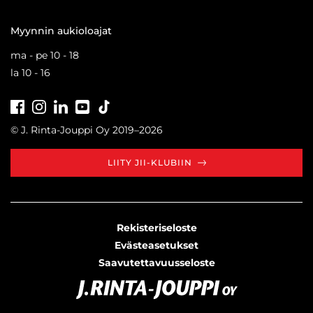
Myynnin aukioloajat
ma - pe 10 - 18
la 10 - 16
Facebook
Instagram
LinkedIn
Youtube
Tiktok
© J. Rinta-Jouppi Oy 2019–2026
LIITY JII-KLUBIIN
Rekisteriseloste
Evästeasetukset
Saavutettavuusseloste