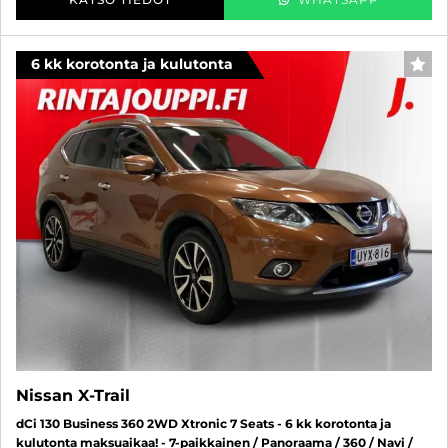
6 kk korotonta ja kulutonta
SUO
Nissan X-Trail
dCi 130 Business 360 2WD Xtronic 7 Seats - 6 kk korotonta ja
kulutonta maksuaikaa! - 7-paikkainen / Panoraama / 360 / Navi /