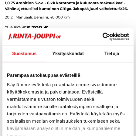
1,0 75 Ambition 3-ov. - 6 kk korotonta ja kulutonta maksuaikaa! -
Vähän ajettu siisti kuntoinen Citigo. Jakopää juuri vaihdettu 6/26.
2012
, Manuaali, Bensiini, 48 000 km
7 480 €
6 700 €
lappeenranta
alk. 116 € / kk
Suostumus
Yksityiskohdat
Tietoja
KATSO TIEDOT
WHATSAPP
Parempaa autokauppaa evästeillä
6 kk korotonta ja kulutonta
SUO
Käytämme evästeitä parantaaksemme sivustomme
käyttökokemusta ja palveluntasoa. Evästeillä
varmistamme sivuston toimivuuden sekä
mahdollistamme sinulle räätälöidympien sisältöjen ja
tarjousten vastaanottamisen. Evästeitä käytetään myös
sosiaalisen median ominaisuuksien tukemiseen sekä
kävijämäärän analysointiin meidän ja kumppaniemme
toimesta.