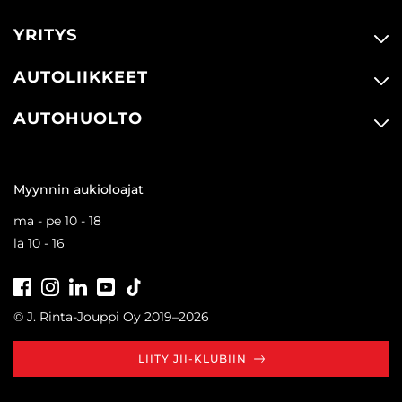
YRITYS
AUTOLIIKKEET
AUTOHUOLTO
Myynnin aukioloajat
ma - pe 10 - 18
la 10 - 16
Facebook
Instagram
LinkedIn
Youtube
Tiktok
© J. Rinta-Jouppi Oy 2019–2026
LIITY JII-KLUBIIN