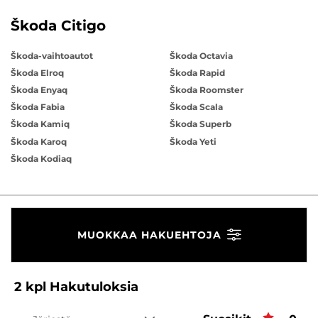
Škoda Citigo
Škoda-vaihtoautot
Škoda Octavia
Škoda Elroq
Škoda Rapid
Škoda Enyaq
Škoda Roomster
Škoda Fabia
Škoda Scala
Škoda Kamiq
Škoda Superb
Škoda Karoq
Škoda Yeti
Škoda Kodiaq
MUOKKAA HAKUEHTOJA
2
kpl
Hakutuloksia