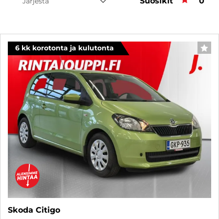
Suosikit
Suos
0
Järjestä
6 kk korotonta ja kulutonta
SUO
Skoda Citigo