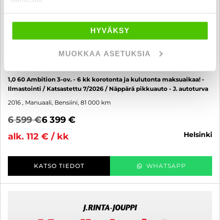
HYVÄKSY
MUOKKAA ASETUKSIA
Skoda Citigo
1,0 60 Ambition 3-ov. - 6 kk korotonta ja kulutonta maksuaikaa! -
Ilmastointi / Katsastettu 7/2026 / Näppärä pikkuauto - J. autoturva
2016
, Manuaali, Bensiini, 81 000 km
6 599 €
6 399 €
helsinki
alk. 112 € / kk
KATSO TIEDOT
WHATSAPP