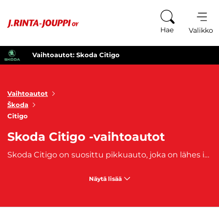
Siirry sisältöön
Hae
Valikko
Vaihtoautot: Skoda Citigo
Vaihtoautot
Škoda
Citigo
Skoda Citigo -vaihtoautot
Skoda Citigo on suosittu pikkuauto, joka on lähes identtinen
Näytä lisää