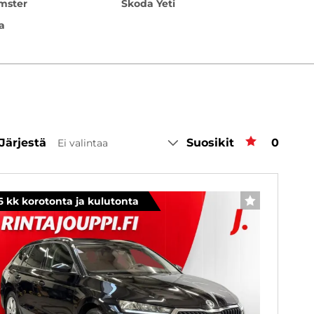
mster
Škoda Yeti
a
Järjestä
Suosikit
Suosiki
0
Ei valintaa
6 kk korotonta ja kulutonta
SUOSIKKI