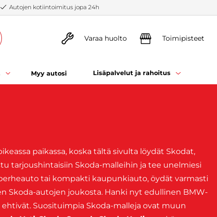
Autojen kotiintoimitus jopa 24h
Varaa huolto
Toimipisteet
t
Lisäpalvelut ja rahoitus
Myy autosi
ikeassa paikassa, koska tältä sivulta löydät Skodat,
u tarjoushintaisiin Skoda-malleihin ja tee unelmiesi
va perheauto tai kompakti kaupunkiauto, öydät varmasti
en Skoda-autojen joukosta. Hanki nyt edullinen BMW-
 ehtivät. Suosituimpia Skoda-malleja ovat muun