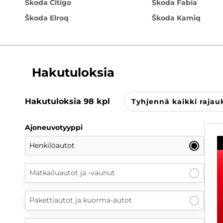
Škoda Citigo
Škoda Fabia
Škoda Elroq
Škoda Kamiq
Hakutuloksia
Hakutuloksia
98
kpl
Tyhjennä kaikki rajau
Ajoneuvotyyppi
Henkilöautot
Matkailuautot ja -vaunut
Pakettiautot ja kuorma-autot