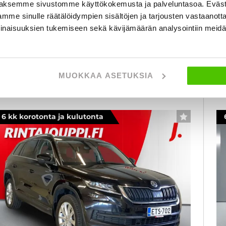
aksemme sivustomme käyttökokemusta ja palveluntasoa. Eväst
20
mme sinulle räätälöidympien sisältöjen ja tarjousten vastaanott
4 900 €
14 700 €
7
inaisuuksien tukemiseen sekä kävijämäärän analysointiin mei
kuopio
lk. 173 € / kk
al
KATSO TIEDOT
WHATSAPP
MUOKKAA ASETUKSIA
6 kk korotonta ja kulutonta
SUOSIKKI