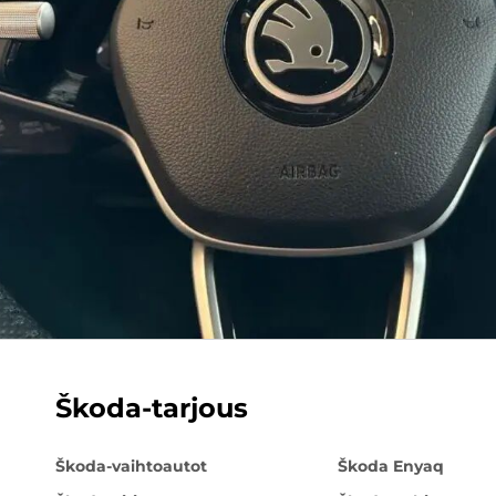
Škoda-tarjous
Škoda-vaihtoautot
Škoda Enyaq