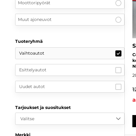
Moottoripyörät
Muut ajoneuvot
Tuoteryhmä
S
Vaihtoautot
C
k
N
Esittelyautot
2
Uudet autot
1
a
Tarjoukset ja suositukset
Valitse
Merkki