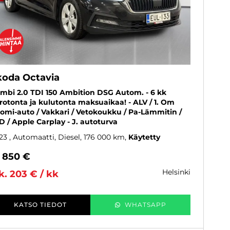
koda Octavia
mbi 2.0 TDI 150 Ambition DSG Autom. - 6 kk
rotonta ja kulutonta maksuaikaa! - ALV / 1. Om
omi-auto / Vakkari / Vetokoukku / Pa-Lämmitin /
D / Apple Carplay - J. autoturva
23
, Automaatti, Diesel, 176 000 km
Käytetty
7 850 €
helsinki
k. 203 € / kk
KATSO TIEDOT
WHATSAPP