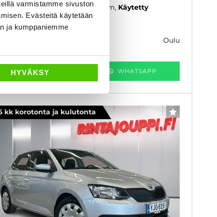
eillä varmistamme sivuston
13
, Manuaali, Bensiini, 232 000 km
Käytetty
amisen. Evästeitä käytetään
 990 €
7 300 €
dän ja kumppaniemme
oulu
k. 123 € / kk
KATSO TIEDOT
WHATSAPP
HYVÄKSY
6 kk korotonta ja kulutonta
SUOSIKKI