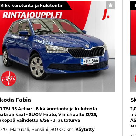
6 kk korotonta ja kulutonta
SUOSIKKI
koda Fabia
S
,0 TSI 95 Active - 6 kk korotonta ja kulutonta
2,
aksuaikaa! - SUOMI-auto, Viim.huolto 12/25,
ma
akopää vaihdettu 6/26 - J. autoturva
Ää
au
020
, Manuaali, Bensiini, 80 000 km
Käytetty
20