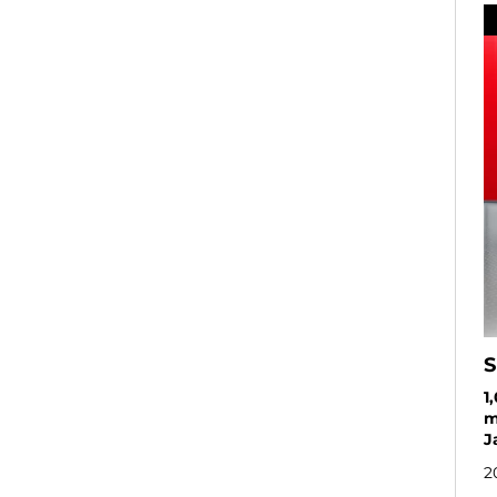
S
1
m
J
2