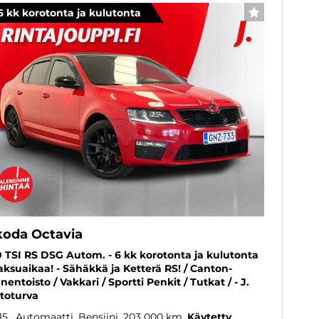
6 kk korotonta ja kulutonta
SUOSIKKI
koda Octavia
0 TSI RS DSG Autom. - 6 kk korotonta ja kulutonta
ksuaikaa! - Sähäkkä ja Ketterä RS! / Canton-
nentoisto / Vakkari / Sportti Penkit / Tutkat / - J.
toturva
15
, Automaatti, Bensiini, 203 000 km
Käytetty