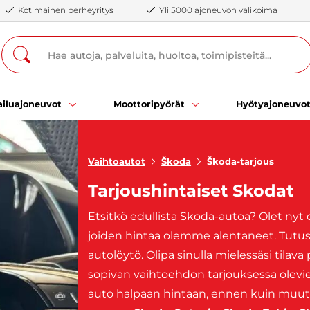
Kotimainen perheyritys
Yli 5000 ajoneuvon valikoima
iluajoneuvot
Moottoripyörät
Hyötyajoneuvo
Vaihtoautot
Škoda
Škoda-tarjous
Tarjoushintaiset Skodat
Etsitkö edullista Skoda-autoa? Olet nyt o
joiden hintaa olemme alentaneet. Tutust
autolöytö. Olipa sinulla mielessäsi tila
sopivan vaihtoehdon tarjouksessa olevi
auto halpaan hintaan, ennen kuin muut