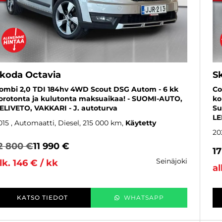
koda Octavia
S
ombi 2,0 TDI 184hv 4WD Scout DSG Autom - 6 kk
Co
orotonta ja kulutonta maksuaikaa! - SUOMI-AUTO,
ko
ELIVETO, VAKKARI - J. autoturva
Su
LE
015
, Automaatti, Diesel, 215 000 km
Käytetty
20
2 800 €
11 990 €
1
seinäjoki
lk. 146 € / kk
al
KATSO TIEDOT
WHATSAPP