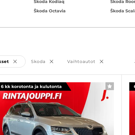
Škoda Kodiaq
Škoda Roo
Škoda Octavia
Škoda Scal
kset
Skoda
Vaihtoautot
Poista valinta
Poista valinta
Poista valinta
6 kk korotonta ja kulutonta
SUOSIKKI