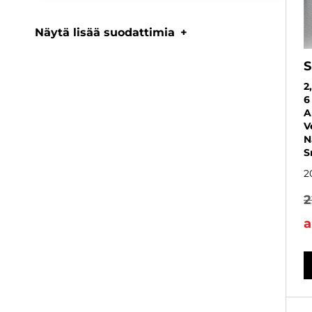
Näytä lisää suodattimia
S
2
6
A
V
N
S
2
2
a