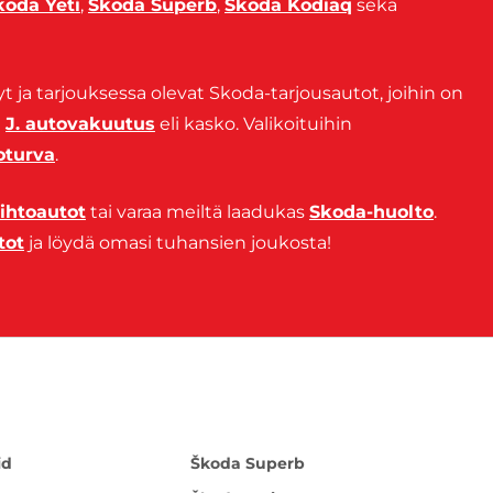
koda Yeti
,
Skoda Superb
,
Skoda Kodiaq
sekä
yt ja tarjouksessa olevat Skoda-tarjousautot, joihin on
ä
J. autovakuutus
eli kasko. Valikoituihin
oturva
.
ihtoautot
tai varaa meiltä laadukas
Skoda-huolto
.
tot
ja löydä omasi tuhansien joukosta!
id
Škoda Superb