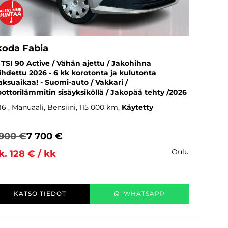
koda Fabia
2 TSI 90 Active / Vähän ajettu / Jakohihna
ihdettu 2026 - 6 kk korotonta ja kulutonta
ksuaikaa! - Suomi-auto / Vakkari /
ottorilämmitin sisäyksiköllä / Jakopää tehty /2026
16
, Manuaali, Bensiini, 115 000 km
Käytetty
 900 €
7 700 €
oulu
k. 128 € / kk
KATSO TIEDOT
WHATSAPP