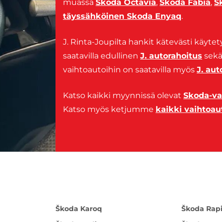
muassa
Skoda Octavia
,
Skoda Fabia
,
S
täyssähköinen Skoda Enyaq
.
J. Rinta-Joupilta hankit kätevästi käytet
saatavilla edullinen
J. autorahoitus
sek
vaihtoautoihin on saatavilla myös
J. aut
Katso kaikki myynnissä olevat
Skoda-va
Katso myös ketjumme
kaikki vaihtoau
Škoda Karoq
Škoda Rap