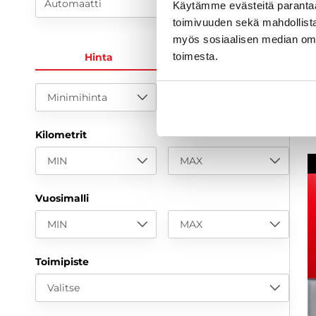
Automaatti
Käytämme evästeitä paranta
toimivuuden sekä mahdollista
1
myös sosiaalisen median om
a
toimesta.
Hinta
KK-erä
Minimihinta
Maksimihinta
Kilometrit
MIN
MAX
Vuosimalli
MIN
MAX
Toimipiste
Valitse