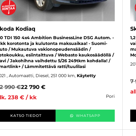
koda Kodiaq
S
,0 TDI 150 4x4 Ambition BusinessLine DSG Autom. -
1,
 kk korotonta ja kulutonta maksuaikaa! - Suomi-
va
uto / Mukautuva vakionopeudensäädin /
ma
etokoukku, esiintaittuva / Webasto kaukosäädöllä /
Mo
avi / Jakohihna vaihdettu 5/26 249tkm kohdalla! /
20
martlink+ / Lämmitettävä ratti/tuulilasi
021
, Automaatti, Diesel, 251 000 km
Käytetty
7
2 990 €
22 790 €
al
pori
lk. 238 € / kk
KATSO TIEDOT
WHATSAPP