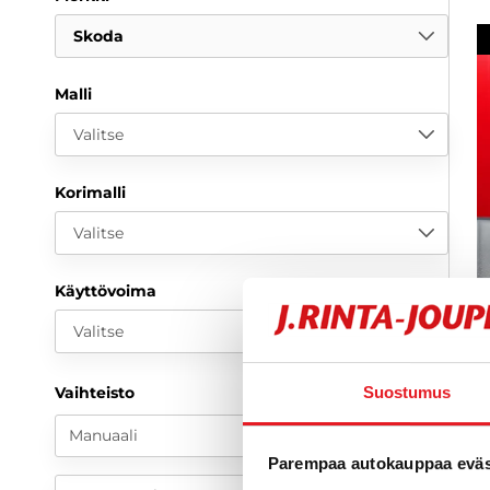
Skoda
Malli
Valitse
Korimalli
Valitse
Käyttövoima
Valitse
S
Suostumus
Vaihteisto
C
j
Manuaali
A
Parempaa autokauppaa eväst
2