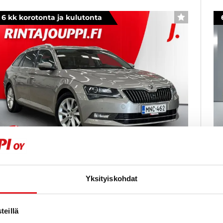
6 kk korotonta ja kulutonta
SUOSIKKI
koda Superb
S
Yksityiskohdat
ombi 1,4 TSI ACT Style DSG Autom. - 6 kk korotonta
1,
a kulutonta maksuaikaa! - Koukku, PA-Lisälämmitin,
ma
daptiivinen vakkari, Sähköpenkit - J. autoturva
Va
eillä
Hu
017
, Automaatti, Bensiini, 239 000 km
Käytetty