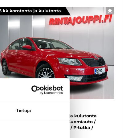
6 kk korotonta ja kulutonta
SUOSIKKI
koda Octavia
Tietoja
8 TSI Ambition - 6 kk korotonta ja kulutonta
ksuaikaa! - Katsastettu 7/26 / Suomiauto /
kionopeudensäädin / Webasto / P-tutka /
oltokirja /