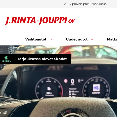
Siirry sisältöön
14 päivän palautusoikeus
Vaihtoautot
Uudet autot
Matka
Tarjouksessa olevat Skodat