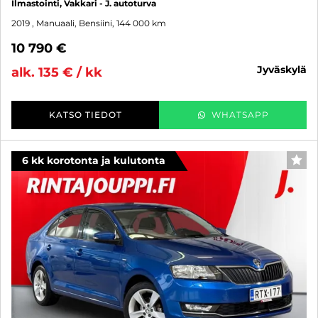
Ilmastointi, Vakkari - J. autoturva
2019
, Manuaali, Bensiini, 144 000 km
10 790 €
jyväskylä
alk. 135 € / kk
KATSO TIEDOT
WHATSAPP
6 kk korotonta ja kulutonta
SUO