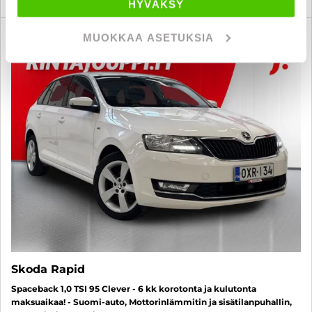
HYVÄKSY
MUOKKAA ASETUKSIA
6 kk korotonta ja kulutonta
SUO
Skoda Rapid
Spaceback 1,0 TSI 95 Clever - 6 kk korotonta ja kulutonta
maksuaikaa! - Suomi-auto, Mottorinlämmitin ja sisätilanpuhallin,