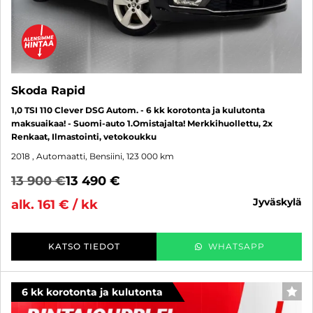
Skoda Rapid
1,0 TSI 110 Clever DSG Autom. - 6 kk korotonta ja kulutonta
maksuaikaa! - Suomi-auto 1.Omistajalta! Merkkihuollettu, 2x
Renkaat, Ilmastointi, vetokoukku
2018
, Automaatti, Bensiini, 123 000 km
13 900 €
13 490 €
jyväskylä
alk. 161 € / kk
KATSO TIEDOT
WHATSAPP
6 kk korotonta ja kulutonta
SUO