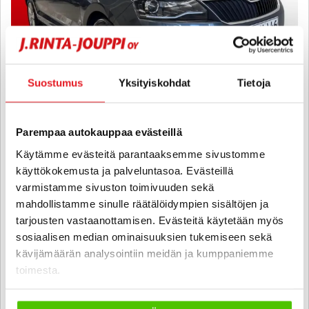
Suostumus
Yksityiskohdat
Tietoja
Parempaa autokauppaa evästeillä
Skoda Rapid
Käytämme evästeitä parantaaksemme sivustomme
Spaceback 1,0 TSI 95 Style DSG Autom. - 6 kk korotonta ja
kulutonta maksuaikaa! - Jakohihna juuri vaihdettu! Suomi-auto,
käyttökokemusta ja palveluntasoa. Evästeillä
Juuri huollettu, Ilmastointi, Vakkari, Bluetooth, Peruutustutkat, 2x
varmistamme sivuston toimivuuden sekä
renkaat - J. autoturva
mahdollistamme sinulle räätälöidympien sisältöjen ja
2018
, Automaatti, Bensiini, 178 000 km
tarjousten vastaanottamisen. Evästeitä käytetään myös
9 490 €
sosiaalisen median ominaisuuksien tukemiseen sekä
kävijämäärän analysointiin meidän ja kumppaniemme
porvoo
alk. 151 € / kk
toimesta.
KATSO TIEDOT
WHATSAPP