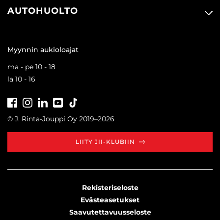
AUTOHUOLTO
Myynnin aukioloajat
ma - pe 10 - 18
la 10 - 16
Facebook
Instagram
LinkedIn
Youtube
Tiktok
© J. Rinta-Jouppi Oy 2019–2026
LIITY JII-KLUBIIN
Rekisteriseloste
Evästeasetukset
Saavutettavuusseloste