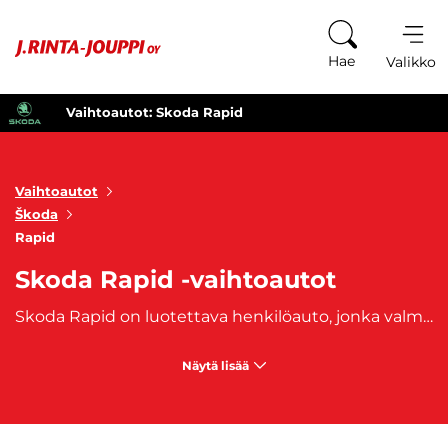
Siirry sisältöön
Hae
Valikko
Vaihtoautot: Skoda Rapid
Vaihtoautot
Škoda
Rapid
Skoda Rapid -vaihtoautot
Skoda Rapid on luotettava henkilöauto, jonka valmistus alkoi 2012. Skoda Rapid -vaihtoautoja on saatavana sekä sedanina että tilavampana versiona. Skoda Rapid -vaihtoautoissa on riittävästi tilaa monenlaiseen käyttöön, joten se soveltuu myös perheille. Ajotuntuma on myös hyvä, joten Rapid soveltuu pidempoäänkin matkantekoon. Skoda Rapid -vaihtoautojen muotoilu on melko hillitty sisältäen selkeät linjat sekä Skodalle tyypillisen etusäleikön. Mikäli kaipaat käytännöllisyyttä ja monipuolista vaihtoehtoa, osta Skoda Rapid -vaihtoauto J. Rinta-Joupilta.
Näytä lisää