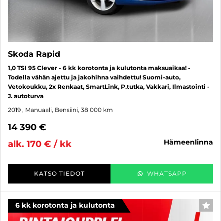
Skoda Rapid
1,0 TSI 95 Clever - 6 kk korotonta ja kulutonta maksuaikaa! -
Todella vähän ajettu ja jakohihna vaihdettu! Suomi-auto,
Vetokoukku, 2x Renkaat, SmartLink, P.tutka, Vakkari, Ilmastointi -
J. autoturva
2019
, Manuaali, Bensiini, 38 000 km
14 390 €
hämeenlinna
alk. 170 € / kk
KATSO TIEDOT
WHATSAPP
6 kk korotonta ja kulutonta
SUO