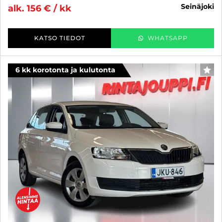
seinäjoki
alk. 156 € / kk
KATSO TIEDOT
WHATSAPP
6 kk korotonta ja kulutonta
SUO