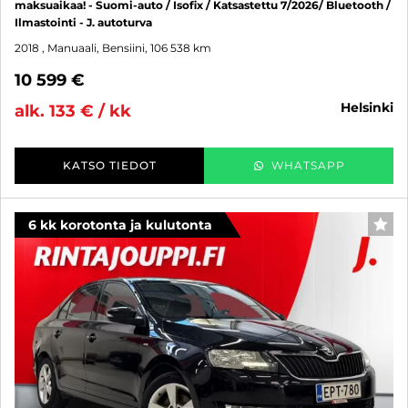
maksuaikaa! - Suomi-auto / Isofix / Katsastettu 7/2026/ Bluetooth /
Ilmastointi - J. autoturva
2018
, Manuaali, Bensiini, 106 538 km
10 599 €
helsinki
alk. 133 € / kk
KATSO TIEDOT
WHATSAPP
6 kk korotonta ja kulutonta
SUO