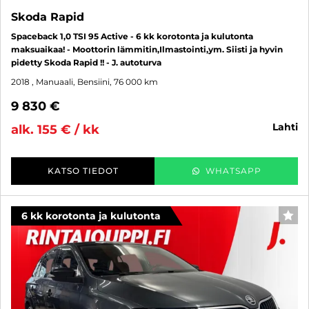
Skoda Rapid
Spaceback 1,0 TSI 95 Active - 6 kk korotonta ja kulutonta
maksuaikaa! - Moottorin lämmitin,Ilmastointi,ym. Siisti ja hyvin
pidetty Skoda Rapid !! - J. autoturva
2018
, Manuaali, Bensiini, 76 000 km
9 830 €
lahti
alk. 155 € / kk
KATSO TIEDOT
WHATSAPP
6 kk korotonta ja kulutonta
SUO