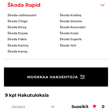
Škoda Rapid
Škoda-vaihtoautot
Škoda Kodiaq
Škoda Citigo
Škoda Octavia
Škoda Elroq
Škoda Roomster
Škoda Enyaq
Škoda Scala
Škoda Fabia
Škoda Superb
Škoda Kamiq
Škoda Yeti
Škoda Karoq
MUOKKAA HAKUEHTOJA
9
kpl
Hakutuloksia
Suosikit
Suos
0
Järjestä