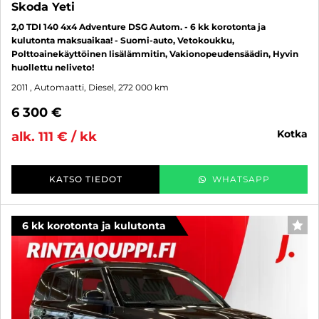
Skoda Yeti
2,0 TDI 140 4x4 Adventure DSG Autom. - 6 kk korotonta ja
kulutonta maksuaikaa! - Suomi-auto, Vetokoukku,
Polttoainekäyttöinen lisälämmitin, Vakionopeudensäädin, Hyvin
huollettu neliveto!
2011
, Automaatti, Diesel, 272 000 km
6 300 €
kotka
alk. 111 € / kk
KATSO TIEDOT
WHATSAPP
6 kk korotonta ja kulutonta
SUO