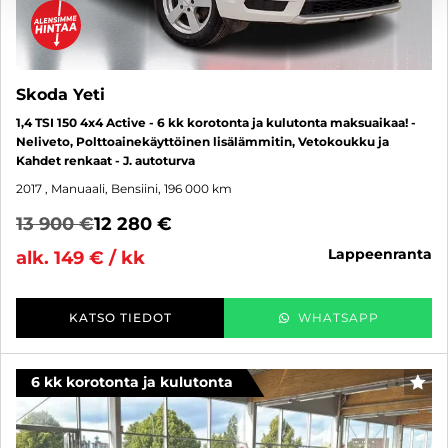
Skoda Yeti
1,4 TSI 150 4x4 Active - 6 kk korotonta ja kulutonta maksuaikaa! -
Neliveto, Polttoainekäyttöinen lisälämmitin, Vetokoukku ja
Kahdet renkaat - J. autoturva
2017
, Manuaali, Bensiini, 196 000 km
13 900 €
12 280 €
lappeenranta
alk. 149 € / kk
KATSO TIEDOT
WHATSAPP
6 kk korotonta ja kulutonta
SUO