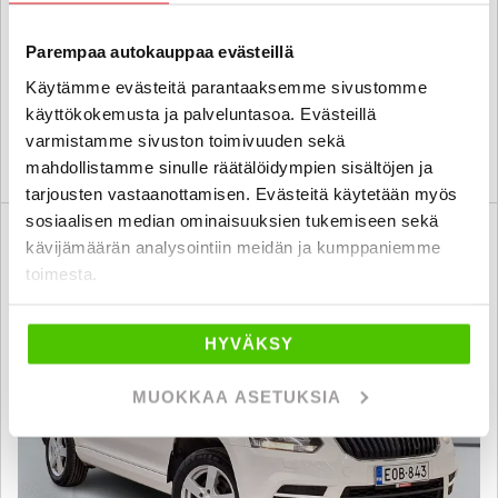
2016
, Automaatti, Bensiini, 99 000 km
Parempaa autokauppaa evästeillä
17 600 €
Käytämme evästeitä parantaaksemme sivustomme
tampere
alk. 200 € / kk
käyttökokemusta ja palveluntasoa. Evästeillä
varmistamme sivuston toimivuuden sekä
KATSO TIEDOT
WHATSAPP
mahdollistamme sinulle räätälöidympien sisältöjen ja
tarjousten vastaanottamisen. Evästeitä käytetään myös
sosiaalisen median ominaisuuksien tukemiseen sekä
6 kk korotonta ja kulutonta
SUO
kävijämäärän analysointiin meidän ja kumppaniemme
toimesta.
HYVÄKSY
MUOKKAA ASETUKSIA