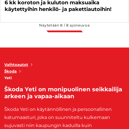
6 kk koroton ja kuluton maksuaika
käytettyihin henkilö- ja pakettiautoihin!
Näytetään
8
/
8
ajoneuvoa
Vaihtoautot
Škoda
Yeti
Škoda Yeti on monipuolinen seikkailija
arkeen ja vapaa-aikaan
Škoda Yeti on käytännöllinen ja persoonallinen
katumaasturi, joka on suunniteltu kulkemaan
sujuvasti niin kaupungin kaduilla kuin