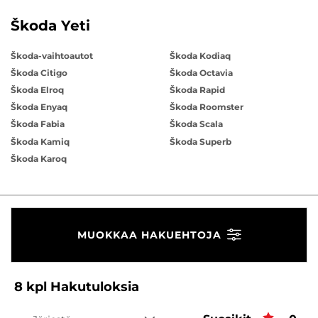
Škoda Yeti
Škoda-vaihtoautot
Škoda Kodiaq
Škoda Citigo
Škoda Octavia
Škoda Elroq
Škoda Rapid
Škoda Enyaq
Škoda Roomster
Škoda Fabia
Škoda Scala
Škoda Kamiq
Škoda Superb
Škoda Karoq
MUOKKAA HAKUEHTOJA
8
kpl
Hakutuloksia