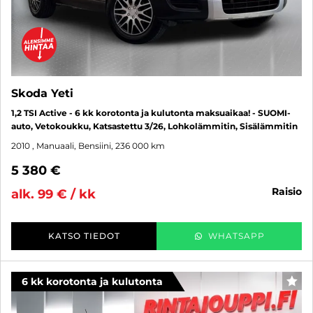
Skoda Yeti
1,2 TSI Active - 6 kk korotonta ja kulutonta maksuaikaa! - SUOMI-
auto, Vetokoukku, Katsastettu 3/26, Lohkolämmitin, Sisälämmitin
2010
, Manuaali, Bensiini, 236 000 km
5 380 €
raisio
alk. 99 € / kk
KATSO TIEDOT
WHATSAPP
6 kk korotonta ja kulutonta
SUO