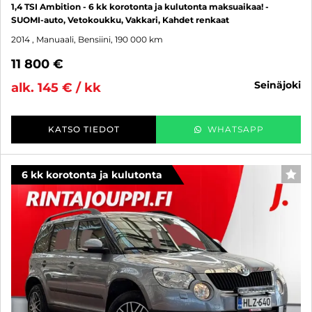
1,4 TSI Ambition - 6 kk korotonta ja kulutonta maksuaikaa! -
SUOMI-auto, Vetokoukku, Vakkari, Kahdet renkaat
2014
, Manuaali, Bensiini, 190 000 km
11 800 €
seinäjoki
alk. 145 € / kk
KATSO TIEDOT
WHATSAPP
6 kk korotonta ja kulutonta
SUO