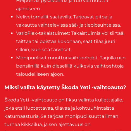
Helpottaa pysäköintiä ja tuo varmuutta
ajamiseen.
Nelivetomallit saatavilla: Tarjoavat pitoa ja
vakautta vaihtelevissa sää- ja tieolosuhteissa.
VarioFlex-takaistuimet: Takaistuimia voi siirtää,
taittaa tai poistaa kokonaan, saat tilaa juuri
silloin, kun sitä tarvitset.
Monipuoliset moottorivaihtoehdot: Tarjolla niin
bensiinillä kuin dieselillä kulkevia vaihtoehtoja
taloudelliseen ajoon.
Miksi valita käytetty Škoda Yeti -vaihtoauto?
Škoda Yeti -vaihtoauto on fiksu valinta kuljettajalle,
joka etsii luotettavaa, tilavaa ja kohtuuhintaista
katumaasturia. Se tarjoaa monipuolisuutta ilman
turhaa kikkailua, ja sen ajettavuus on