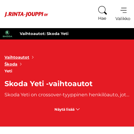
Siirry sisältöön
Hae
Valikko
Vaihtoautot: Skoda Yeti
Vaihtoautot
Škoda
Yeti
Skoda Yeti -vaihtoautot
Skoda Yeti on crossover-tyyppinen henkilöauto, jota valmistettiin vuosien 2009 ja 2017 välillä. Skoda Yeti on hyvin kompakti kokonaisuus kokoonsa nähden, joka tarjoaa monipuolisia ominaisuuksia monenlaiseen käyttöön. Skoda Yeti -vaihtoautot sopivat loistavasti sekä maantielle että kaupunkiin. Lisäksi Skoda Yeti -vaihtoautoja löytyy myös nelivetoisina. Skoda Yetissa yhdistyvät iso koko, näyttävyys ja luotettavuus. Mikäli haluat nämä ominaisuudet samassa paketissa, voi Skoda Yeti -vaihtoauto olla sinulle sopiva vaihtoehto. Tutustu valikoimaan alla.
Näytä lisää