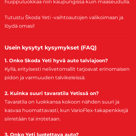
huippuluokkaa niin kaupungissa kuin maaseudulla.
Tutustu Škoda Yeti -vaihtoautojen valikoimaan ja
löydä omasi!
Usein kysytyt kysymykset (FAQ)
1. Onko Skoda Yeti hyvä auto talviajoon?
Kyllä, erityisesti nelivetomallit tarjoavat erinomaisen
pidon ja varmuuden talvikeleissä.
2. Kuinka suuri tavaratila Yetissä on?
Tavaratila on luokkansa kokoon nähden suuri ja
kasvaa huomattavasti, kun VarioFlex-takapenkkejä
siirretään tai irrotetaan.
3. Onko Yeti luotettava auto?