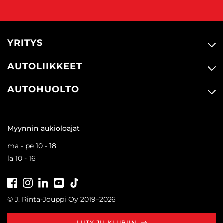
YRITYS
AUTOLIIKKEET
AUTOHUOLTO
Myynnin aukioloajat
ma - pe 10 - 18
la 10 - 16
Facebook
Instagram
LinkedIn
Youtube
Tiktok
© J. Rinta-Jouppi Oy 2019–2026
LIITY JII-KLUBIIN