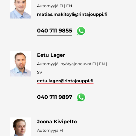
Automyyjä FI | EN
matias.makitoyli
@rintajouppi.fi
040 711 9855
Eetu Lager
Automyyjä, hyötyajoneuvot FI | EN |
SV
eetu.lager
@rintajouppi.fi
040 711 9897
Joona Kivipelto
Automyyjä FI