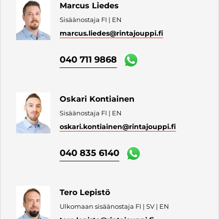
Marcus Liedes
Sisäänostaja FI | EN
marcus.liedes
@rintajouppi.fi
040 711 9868
Oskari Kontiainen
Sisäänostaja FI | EN
oskari.kontiainen
@rintajouppi.fi
040 835 6140
Tero Lepistö
Ulkomaan sisäänostaja FI | SV | EN