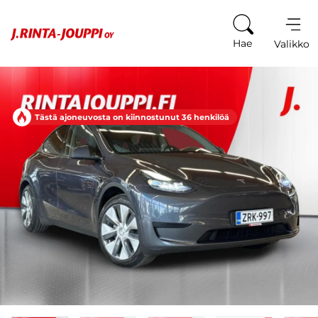
Siirry sisältöön
Hae
Valikko
Tästä ajoneuvosta on kiinnostunut 36 henkilöä