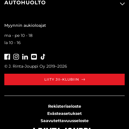
AUTOHUOLTO
Myynnin aukioloajat
ma - pe 10 - 18
la 10 - 16
Facebook
Instagram
LinkedIn
Youtube
Tiktok
© J. Rinta-Jouppi Oy 2019–2026
LIITY JII-KLUBIIN
Rekisteriseloste
Evästeasetukset
Saavutettavuusseloste