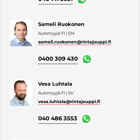
Sameli Ruokonen
Automyyjä FI | EN
sameli.ruokonen
@rintajouppi.fi
0400 309 430
Vesa Luhtala
Automyyjä FI | SV
vesa.luhtala
@rintajouppi.fi
040 486 3553