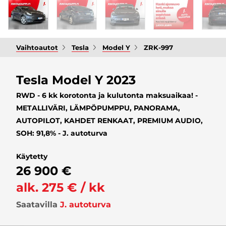
Vaihtoautot
Tesla
Model Y
ZRK-997
Tesla Model Y 2023
RWD - 6 kk korotonta ja kulutonta maksuaikaa! -
METALLIVÄRI, LÄMPÖPUMPPU, PANORAMA,
AUTOPILOT, KAHDET RENKAAT, PREMIUM AUDIO,
SOH: 91,8% - J. autoturva
Käytetty
26 900 €
alk. 275 € / kk
Saatavilla
J. autoturva