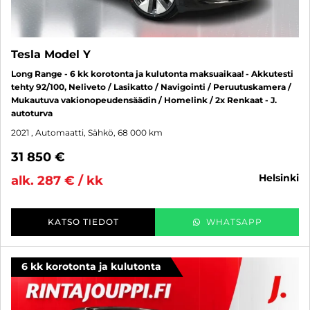
Tesla Model Y
Long Range - 6 kk korotonta ja kulutonta maksuaikaa! - Akkutesti
tehty 92/100, Neliveto / Lasikatto / Navigointi / Peruutuskamera /
Mukautuva vakionopeudensäädin / Homelink / 2x Renkaat - J.
autoturva
2021
, Automaatti, Sähkö, 68 000 km
31 850 €
helsinki
alk. 287 € / kk
KATSO TIEDOT
WHATSAPP
6 kk korotonta ja kulutonta