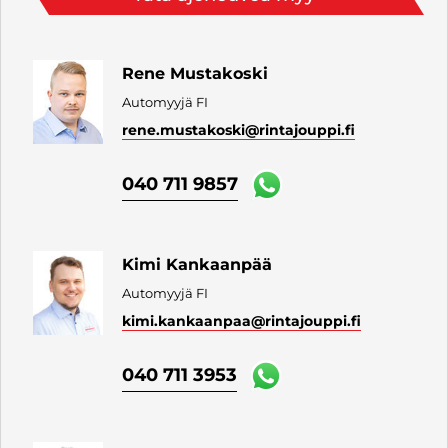
Rene Mustakoski
Automyyjä FI
rene.mustakoski
@rintajouppi.fi
040 711 9857
Kimi Kankaanpää
Automyyjä FI
kimi.kankaanpaa
@rintajouppi.fi
040 711 3953