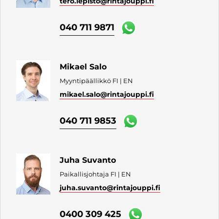
tero.lepisto
@rintajouppi.fi
040 711 9871
Mikael Salo
Myyntipäällikkö FI | EN
mikael.salo
@rintajouppi.fi
040 711 9853
Juha Suvanto
Paikallisjohtaja FI | EN
juha.suvanto
@rintajouppi.fi
0400 309 425