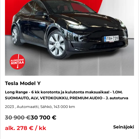
Tesla Model Y
Long Range - 6 kk korotonta ja kulutonta maksuaikaa! - 1.OM.
SUOMIAUTO, ALV, VETOKOUKKU, PREMIUM AUDIO - J. autoturva
2023
, Automaatti, Sähkö, 143 000 km
30 900 €
30 700 €
seinäjoki
alk. 278 € / kk