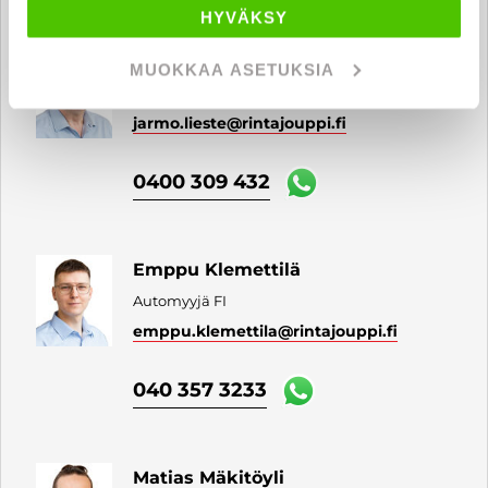
HYVÄKSY
Jarmo Lieste
MUOKKAA ASETUKSIA
Automyyjä FI
jarmo.lieste
@rintajouppi.fi
0400 309 432
Emppu Klemettilä
Automyyjä FI
emppu.klemettila
@rintajouppi.fi
040 357 3233
Matias Mäkitöyli