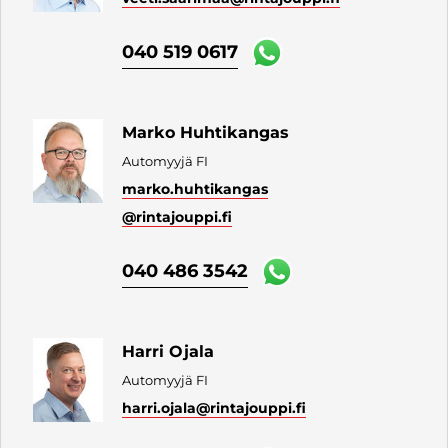
040 519 0617
Marko Huhtikangas
Automyyjä FI
marko.huhtikangas
@rintajouppi.fi
040 486 3542
Harri Ojala
Automyyjä FI
harri.ojala
@rintajouppi.fi