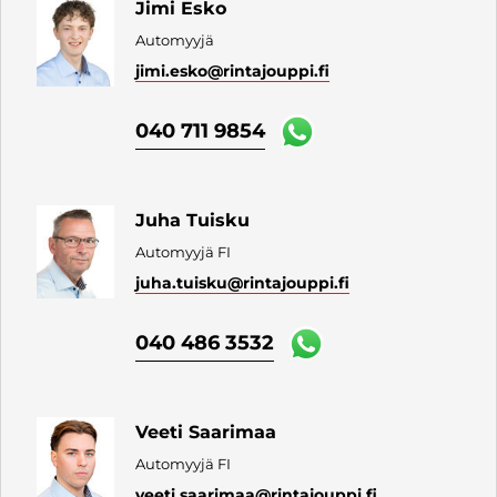
Jimi Esko
Automyyjä
jimi.esko
@rintajouppi.fi
040 711 9854
Juha Tuisku
Automyyjä FI
juha.tuisku
@rintajouppi.fi
040 486 3532
Veeti Saarimaa
Automyyjä FI
veeti.saarimaa
@rintajouppi.fi