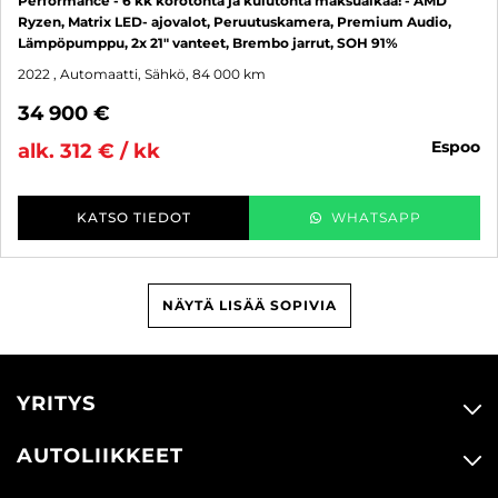
Performance - 6 kk korotonta ja kulutonta maksuaikaa! - AMD
Ryzen, Matrix LED- ajovalot, Peruutuskamera, Premium Audio,
Lämpöpumppu, 2x 21" vanteet, Brembo jarrut, SOH 91%
2022
, Automaatti, Sähkö, 84 000 km
34 900 €
espoo
alk. 312 € / kk
KATSO TIEDOT
WHATSAPP
NÄYTÄ LISÄÄ SOPIVIA
YRITYS
AUTOLIIKKEET