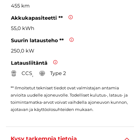
455 km
Akkukapasiteetti **
55,0 kWh
Suurin latausteho **
250,0 kW
Latausliitäntä
CCS
Type 2
,
** Ilmoitetut tekniset tiedot ovat valmistajan antamia
arvioita uudelle ajoneuvolle. Todelliset kulutus-, lataus- ja
toimintamatka-arvot voivat vaihdella ajoneuvon kunnon,
ajotavan ja käyttöolosuhteiden mukaan.
Kysy tarkempia tietoja