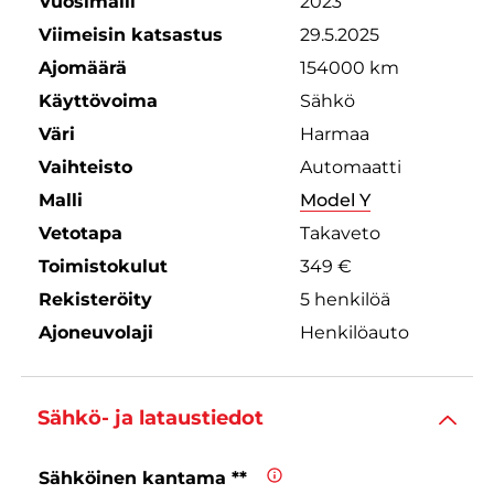
Vuosimalli
2023
Viimeisin katsastus
29.5.2025
Ajomäärä
154000 km
Käyttövoima
Sähkö
Väri
Harmaa
Vaihteisto
Automaatti
Malli
Model Y
Vetotapa
Takaveto
Toimistokulut
349 €
Rekisteröity
5 henkilöä
Ajoneuvolaji
Henkilöauto
Sähkö- ja lataustiedot
Sähköinen kantama **