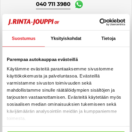
040 711 3980
Teppo Rintala
Automyyjä FI | EN
Suostumus
Yksityiskohdat
Tietoja
teppo.rintala
@rintajouppi.fi
Parempaa autokauppaa evästeillä
040 751 2320
Käytämme evästeitä parantaaksemme sivustomme
käyttökokemusta ja palveluntasoa. Evästeillä
varmistamme sivuston toimivuuden sekä
Olli-Pekka Lähdesmäki
mahdollistamme sinulle räätälöidympien sisältöjen ja
Automyyjä, hyötyajoneuvot FI
tarjousten vastaanottamisen. Evästeitä käytetään myös
olli-pekka.lahdesmaki
sosiaalisen median ominaisuuksien tukemiseen sekä
@rintajouppi.fi
kävijämäärän analysointiin meidän ja kumppaniemme
toimesta.
040 711 9890