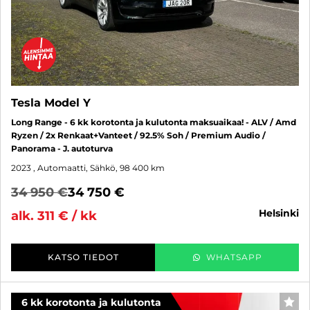
Tesla Model Y
Long Range - 6 kk korotonta ja kulutonta maksuaikaa! - ALV / Amd
Ryzen / 2x Renkaat+Vanteet / 92.5% Soh / Premium Audio /
Panorama - J. autoturva
2023
, Automaatti, Sähkö, 98 400 km
34 950 €
34 750 €
helsinki
alk. 311 € / kk
KATSO TIEDOT
WHATSAPP
6 kk korotonta ja kulutonta
SUO