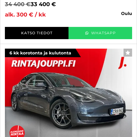
34 400 €
33 400 €
oulu
alk. 300 € / kk
KATSO TIEDOT
WHATSAPP
6 kk korotonta ja kulutonta
SUO