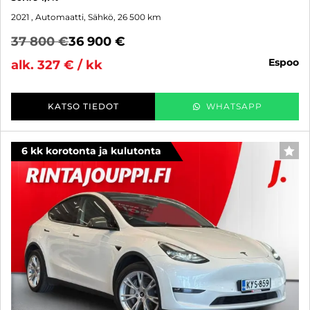
2021
, Automaatti, Sähkö, 26 500 km
37 800 €
36 900 €
espoo
alk. 327 € / kk
KATSO TIEDOT
WHATSAPP
6 kk korotonta ja kulutonta
SUO