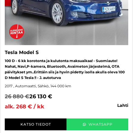
Tesla Model S
100 D - 6 kk korotonta ja kulutonta maksuaikaa! - Suomiauto!
Nahat, Navi,P-kamera, Bluetooth, Avaimeton järjestelmä, OTA
päivitykset ym..Erittäin siis ja hyvin pidetty isolla akulla oleva 100
D Model S Tesla !! - J. autoturva
2017
, Automaatti, Sähkö, 144 000 km
26 880 €
26 130 €
lahti
alk. 268 € / kk
KATSO TIEDOT
WHATSAPP