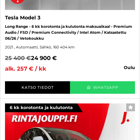
Tesla Model 3
Long Range - 6 kk korotonta ja kulutonta maksuaikaa! - Premium
Audio / FSD / Premium Connectivity / Intel Atom / Katsastettu
06/26 / Vetokoukku
2021
, Automaatti, Sähkö, 160 404 km
25 400 €
24 900 €
oulu
alk. 257 € / kk
KATSO TIEDOT
WHATSAPP
6 kk korotonta ja kulutonta
SUO