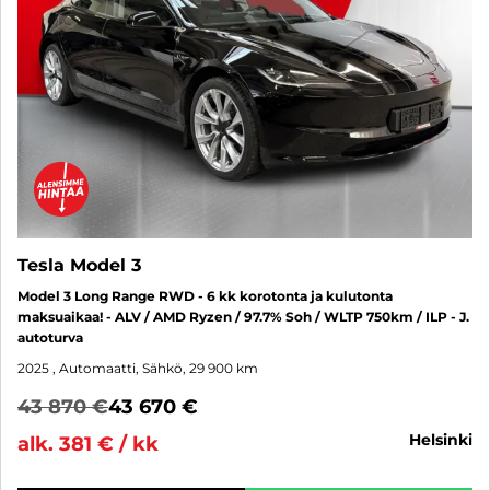
Tesla Model 3
Model 3 Long Range RWD - 6 kk korotonta ja kulutonta
maksuaikaa! - ALV / AMD Ryzen / 97.7% Soh / WLTP 750km / ILP - J.
autoturva
2025
, Automaatti, Sähkö, 29 900 km
43 870 €
43 670 €
helsinki
alk. 381 € / kk