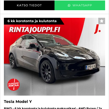
KATSO TIEDOT
WHATSAPP
6 kk korotonta ja kulutonta
SUO
Tesla Model Y
RWD - 6 kk korotonta ja kulutonta maksuaikaa! - AMD Ryzen / 2x