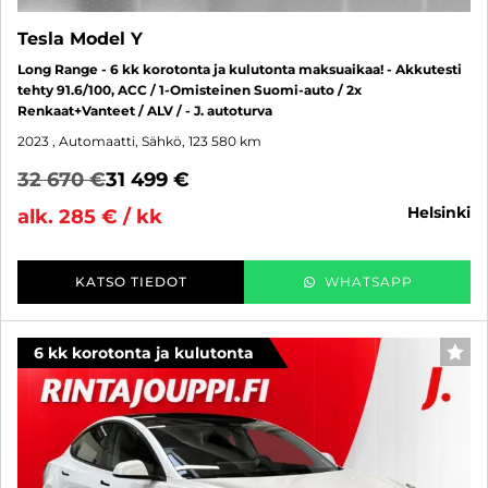
Tesla Model Y
Long Range - 6 kk korotonta ja kulutonta maksuaikaa! - Akkutesti
tehty 91.6/100, ACC / 1-Omisteinen Suomi-auto / 2x
Renkaat+Vanteet / ALV / - J. autoturva
2023
, Automaatti, Sähkö, 123 580 km
32 670 €
31 499 €
helsinki
alk. 285 € / kk
KATSO TIEDOT
WHATSAPP
6 kk korotonta ja kulutonta
SUO