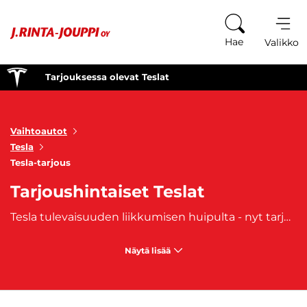
Siirry sisältöön
Hae
Valikko
Tarjouksessa olevat Teslat
Vaihtoautot
Tesla
Tesla-tarjous
Tarjoushintaiset Teslat
Tesla tulevaisuuden liikkumisen huipulta - nyt tarjoushintaan! Yhdysvaltalainen Tesla valmistaa kehityksen huipulla toimivat sähköautot. Vuonna 2003 perustettu yritys tunnetaan eleganteista ja äänettömistä sähköautoistaan. Teslan autot omaavat myös autopilottiominaisuuden ja kosketusnäytön, jolla voi ohjata kaikkia auton teknisiä ominaisuuksia. Tesla on yksi markkinoiden laadukkaimmista ja ympäristöystävällisimmistä pioneeriautomerkeistä. Valikoimasta löydät kiehtovat tarjoushintaiset Teslat, jotka yhdistävät huippuluokan suorituskyvyn ja ympäristöystävällisen teknologian. Koe sähköisen ajon vallankumous edullisesti ja hanki oma tarjoushintainen Tesla. Huippulaatua, tehokkuutta ja tyyliä yhdessä paketissa odottavat sinua. Tartu tilaisuuteen ja tee kestävä valinta tulevaisuuden liikkumiseen!. Valikoimasta löytyy lippulaivamalli
Näytä lisää