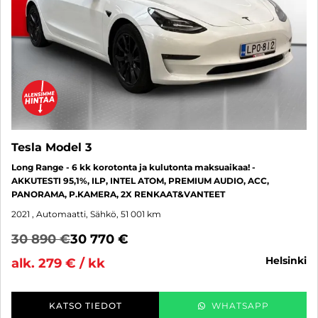
Tesla Model 3
Long Range - 6 kk korotonta ja kulutonta maksuaikaa! -
AKKUTESTI 95,1%, ILP, INTEL ATOM, PREMIUM AUDIO, ACC,
PANORAMA, P.KAMERA, 2X RENKAAT&VANTEET
2021
, Automaatti, Sähkö, 51 001 km
30 890 €
30 770 €
helsinki
alk. 279 € / kk
KATSO TIEDOT
WHATSAPP