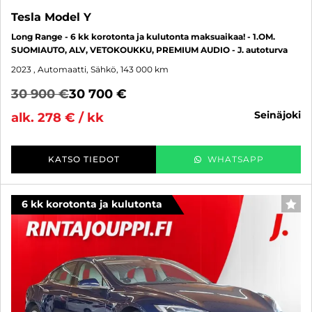
Tesla Model Y
Long Range - 6 kk korotonta ja kulutonta maksuaikaa! - 1.OM.
SUOMIAUTO, ALV, VETOKOUKKU, PREMIUM AUDIO - J. autoturva
2023
, Automaatti, Sähkö, 143 000 km
30 900 €
30 700 €
seinäjoki
alk. 278 € / kk
KATSO TIEDOT
WHATSAPP
6 kk korotonta ja kulutonta
SUO