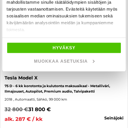
mahdollistamme sinulle räätälöidympien sisältöjen ja
tarjousten vastaanottamisen. Evästeitä käytetään myös
sosiaalisen median ominaisuuksien tukemiseen sekä
kävijämäärän analysointiin meidän ja kumppaniemme
toimesta.
HYVÄKSY
MUOKKAA ASETUKSIA
Tesla Model X
75 D - 6 kk korotonta ja kulutonta maksuaikaa! - Metalliväri,
Ilmajouset, Autopilot, Premium audio, Talvipaketti
2018
, Automaatti, Sähkö, 99 000 km
32 800 €
31 800 €
seinäjoki
alk. 287 € / kk