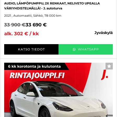
AUDIO, LÄMPÖPUMPPU, 2X RENKAAT, NELIVETO UPEALLA
VÄRIYHDISTELMÄLLÄ! - J. autoturva
2021
, Automaatti, Sähkö, 78 000 km
33 900 €
33 690 €
jyväskylä
alk. 302 € / kk
KATSO TIEDOT
WHATSAPP
6 kk korotonta ja kulutonta
SUO