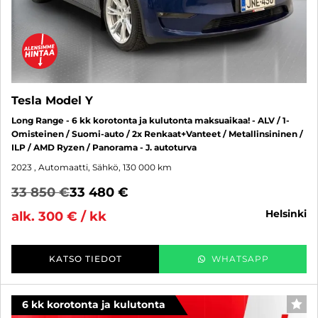
Tesla Model Y
Long Range - 6 kk korotonta ja kulutonta maksuaikaa! - ALV / 1-
Omisteinen / Suomi-auto / 2x Renkaat+Vanteet / Metallinsininen /
ILP / AMD Ryzen / Panorama - J. autoturva
2023
, Automaatti, Sähkö, 130 000 km
33 850 €
33 480 €
helsinki
alk. 300 € / kk
KATSO TIEDOT
WHATSAPP
6 kk korotonta ja kulutonta
SUO