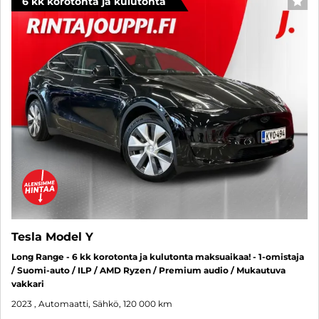
6 kk korotonta ja kulutonta
SUO
Tesla Model Y
Long Range - 6 kk korotonta ja kulutonta maksuaikaa! - 1-omistaja
/ Suomi-auto / ILP / AMD Ryzen / Premium audio / Mukautuva
vakkari
2023
, Automaatti, Sähkö, 120 000 km