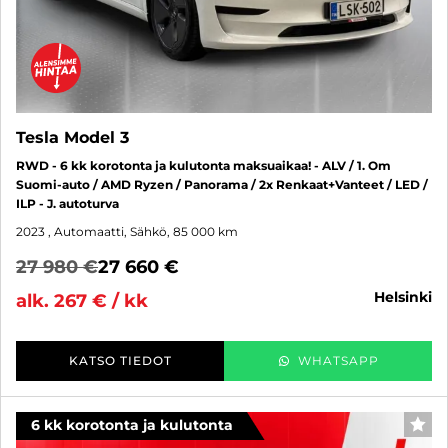
Tesla Model 3
RWD - 6 kk korotonta ja kulutonta maksuaikaa! - ALV / 1. Om
Suomi-auto / AMD Ryzen / Panorama / 2x Renkaat+Vanteet / LED /
ILP - J. autoturva
2023
, Automaatti, Sähkö, 85 000 km
27 980 €
27 660 €
helsinki
alk. 267 € / kk
KATSO TIEDOT
WHATSAPP
6 kk korotonta ja kulutonta
SUO