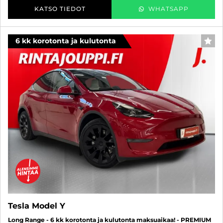
KATSO TIEDOT
WHATSAPP
6 kk korotonta ja kulutonta
SUO
Tesla Model Y
Long Range - 6 kk korotonta ja kulutonta maksuaikaa! - PREMIUM