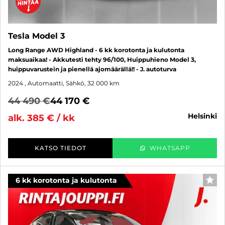
Tesla Model 3
Long Range AWD Highland - 6 kk korotonta ja kulutonta
maksuaikaa! - Akkutesti tehty 96/100, Huippuhieno Model 3,
huippuvarustein ja pienellä ajomäärällä!! - J. autoturva
2024
, Automaatti, Sähkö, 32 000 km
44 490 €
44 170 €
helsinki
alk. 385 € / kk
KATSO TIEDOT
WHATSAPP
6 kk korotonta ja kulutonta
SUO