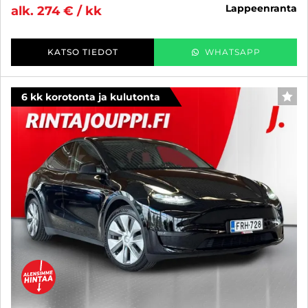
lappeenranta
alk. 274 € / kk
KATSO TIEDOT
WHATSAPP
6 kk korotonta ja kulutonta
SUO