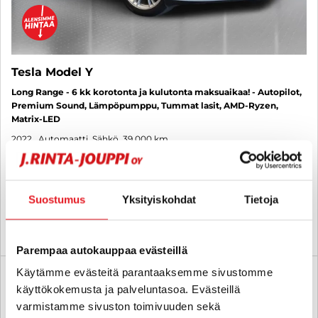
Tesla Model Y
Long Range - 6 kk korotonta ja kulutonta maksuaikaa! - Autopilot,
Premium Sound, Lämpöpumppu, Tummat lasit, AMD-Ryzen,
Matrix-LED
2022
, Automaatti, Sähkö, 39 000 km
37 800 €
36 990 €
espoo
alk. 327 € / kk
Suostumus
Yksityiskohdat
Tietoja
KATSO TIEDOT
WHATSAPP
Parempaa autokauppaa evästeillä
Käytämme evästeitä parantaaksemme sivustomme
6 kk korotonta ja kulutonta
SUO
käyttökokemusta ja palveluntasoa. Evästeillä
varmistamme sivuston toimivuuden sekä