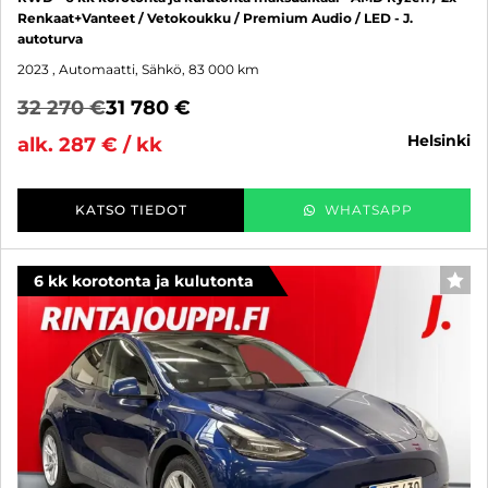
Renkaat+Vanteet / Vetokoukku / Premium Audio / LED - J.
autoturva
2023
, Automaatti, Sähkö, 83 000 km
32 270 €
31 780 €
helsinki
alk. 287 € / kk
KATSO TIEDOT
WHATSAPP
6 kk korotonta ja kulutonta
SUO