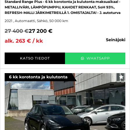
Standard Range Plus - 6 kk korotonta ja kulutonta maksuaikaa! -
METALLIVÄRI, LÄMPÖPUMPPU, KAHDET RENKAAT, SoH 93%,
REFRESH-MALLI JÄRKIMETREILLÄ 1. OMISTAJALTA! - J. autoturva
2021
, Automaatti, Sähkö, 50 000 km
27 400 €
27 200 €
seinäjoki
alk. 263 € / kk
KATSO TIEDOT
WHATSAPP
6 kk korotonta ja kulutonta
SUO