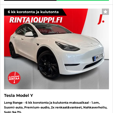
6 kk korotonta ja kulutonta
SUO
Tesla Model Y
Long Range - 6 kk korotonta ja kulutonta maksuaikaa! - 1.om,
Suomi-auto, Premium-audio, 2x renkaat&vanteet, Nahkaverhoilu,
SoH: 94,7%