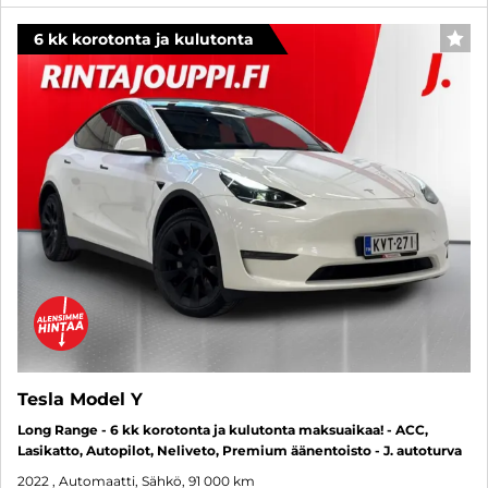
6 kk korotonta ja kulutonta
SUO
Tesla Model Y
Long Range - 6 kk korotonta ja kulutonta maksuaikaa! - ACC,
Lasikatto, Autopilot, Neliveto, Premium äänentoisto - J. autoturva
2022
, Automaatti, Sähkö, 91 000 km